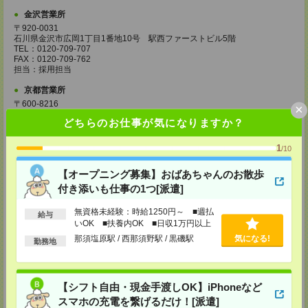
金沢営業所
〒920-0031
石川県金沢市広岡1丁目1番地10号 駅西ファーストビル5階
TEL：0120-709-707
FAX：0120-709-762
担当：採用担当
京都営業所
〒600-8216
×
京都府京都市下京区新町通七条下ル東塩小路町593番地 トラスコクリスタ
どちらのお仕事が気になりますか？
ルビル7階
TEL：0120-709-707
FAX：0120-709-751
1
/10
担当：採用担当
【オープニング募集】おばあちゃんのお散歩
大阪営業所
付き添いも仕事の1つ[派遣]
〒530-0017
大阪府大阪市北区角田町8番1号 大阪梅田ツインタワーズ・ノース34階
TEL：0120-995-985
無資格未経験：時給1250円～ ■週払
給与
FAX：0120-992-568
いOK ■扶養内OK ■日収1万円以上
担当：採用担当
那須塩原駅 / 西那須野駅 / 黒磯駅
気になる!
勤務地
神戸営業所
〒650-0044
兵庫県神戸市中央区東川崎町1丁目3番3号 神戸ハーバーランドセンタービ
【シフト自由・現金手渡しOK】iPhoneなど
ル18階
TEL：0120-995-984
スマホの充電を繋げるだけ！[派遣]
FAX：0120-709-785