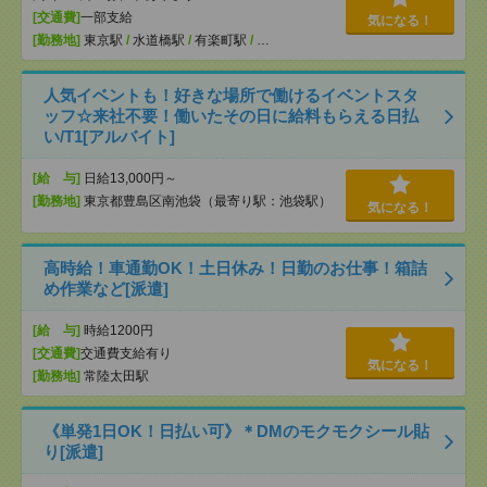
[交通費]
一部支給
気になる！
[勤務地]
東京駅
/
水道橋駅
/
有楽町駅
/
…
人気イベントも！好きな場所で働けるイベントスタ
ッフ☆来社不要！働いたその日に給料もらえる日払
い/T1[アルバイト]
[給 与]
日給13,000円～
[勤務地]
東京都豊島区南池袋（最寄り駅：池袋駅）
気になる！
高時給！車通勤OK！土日休み！日勤のお仕事！箱詰
め作業など[派遣]
[給 与]
時給1200円
[交通費]
交通費支給有り
気になる！
[勤務地]
常陸太田駅
《単発1日OK！日払い可》＊DMのモクモクシール貼
り[派遣]