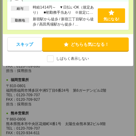
担当：採用担当
時給1414円～ ▼日払いOK（規定あ
給与
り） ■初勤務手当あり ※規定によ
広島営業所
る
新宿駅から徒歩 / 新宿三丁目駅から徒
気になる!
〒730-0031
勤務地
広島県広島市中区紙屋町2丁目1番地22号 広島興銀ビル11階
歩 / 高田馬場駅から徒歩 / …
TEL：0120-709-707
FAX：0120-934-504
担当：採用担当
スキップ
どちらも気になる！
松山営業所
〒790-0003
愛媛県松山市三番町7丁目1番地21号 ジブラルタ生命松山ビル8階
しばらく表示しない
TEL：0120-709-707
FAX：0120-709-890
担当：採用担当
福岡営業所
〒810-0801
福岡県福岡市博多区中洲5丁目6番24号 第6ガーデンビル2階
TEL：0120-709-707
FAX：0120-709-927
担当：採用担当
熊本営業所
〒860-0806
熊本県熊本市中央区花畑町4番1号 太陽生命熊本第2ビル9階
TEL：0120-709-707
FAX：0120-934-611