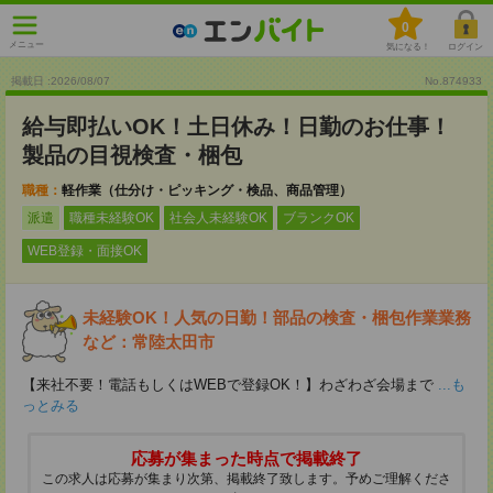
0
メニュー
気になる！
ログイン
掲載日 :2026
/
08
/
07
No.874933
給与即払いOK！土日休み！日勤のお仕事！
製品の目視検査・梱包
職種：
軽作業（仕分け・ピッキング・検品、商品管理）
派遣
職種未経験OK
社会人未経験OK
ブランクOK
WEB登録・面接OK
未経験OK！人気の日勤！部品の検査・梱包作業業務
など：常陸太田市
【来社不要！電話もしくはWEBで登録OK！】わざわざ会場まで
...も
っとみる
応募が集まった時点で掲載終了
この求人は応募が集まり次第、掲載終了致します。予めご理解くださ