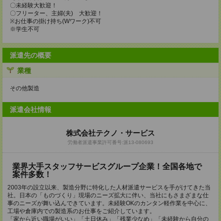
〇未経験大歓迎！
〇フリーター、主婦(夫) 大歓迎！
※お仕事の掛け持ち(Wワーク)不可
※学生不可
派遣先の概要
業種
その他製造
派遣会社情報
株式会社テクノ・サービス
労働者派遣事業許可番号:派13-080693
業界大手スタッフサービスグループ企業！全国各地で
案件多数！
2003年の設立以来、製造分野に特化した人材派遣サービスを手がけてきた当
社。日本の「ものづくり」現場のニーズ拡大に伴い、当社にもさまざまな仕
事のニーズが舞い込んできています。未経験OKのカンタン軽作業を中心に、
工場や倉庫内での製造系のお仕事をご紹介しています。
「家から近い職場がいい」「土日休み」「残業少なめ」「未経験から自分の