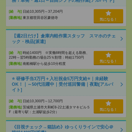
務！単発・週1日～自由シフトの軽作業[アルバイト]
[給 与]
日給10,305円～37,204円
[勤務地]
東京都世田谷区豪徳寺
気になる！
【週2日だけ】倉庫内軽作業スタッフ スマホのチェ
ック・検品[派遣]
[給 与]
時給1400円 ※実働8時間を超える勤務、
22時～翌5時勤務の場合25％割増：時給1750円
気になる！
[勤務地]
南船橋駅から徒歩10分程度
⭐ 研修手当3万円＋入社祝金5万円支給⭐｜未経験
OK！｜～50代活躍中｜受付巡回警備｜夜勤[アルバ
イト]
[給 与]
日給10,300円～12,700円
[勤務地]
茨城県土浦市大和町8-22土浦タマキビル５
気になる！
F（最寄り駅：土浦駅徒歩2分）
《目視チェック→箱詰め》ゆっくりラインで安心＠