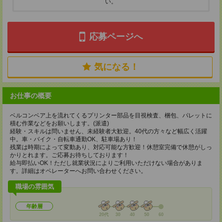
い。
応募ページへ
気になる！
お仕事の概要
ベルコンベア上を流れてくるプリンター部品を目視検査、梱包、パレットに
積む作業などをお願いします。(派遣)
経験・スキルは問いません、未経験者大歓迎。40代の方々など幅広く活躍
中。車・バイク・自転車通勤OK、駐車場あり！
残業は時期によって変動あり、対応可能な方歓迎！休憩室完備で休憩がしっ
かりとれます。ご応募お待ちしております！
給与即払いOK！ただし就業状況によりご利用いただけない場合がありま
す。詳細はオペレーターへお問い合わせください。
職場の雰囲気
年齢層
20代
30
40
50
60