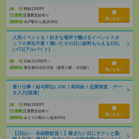
[給 与]
時給1300円
[交通費]
交通費支給有り
気になる！
[勤務地]
水戸駅から徒歩29分
人気イベントも！好きな場所で働けるイベントスタ
ッフ☆来社不要！働いたその日に給料もらえる日払
い/T1[アルバイト]
[給 与]
日給13,000円～
[勤務地]
東京都渋谷区渋谷（最寄り駅：渋谷駅）
気になる！
座り仕事！給与即払いOK！高時給！品質検査・デー
タ入力[派遣]
[給 与]
時給1800円
[交通費]
交通費支給有り
気になる！
[勤務地]
みどりの駅から徒歩20分
【日払い・未経験歓迎！】稼ぎたい日にサクッと勤