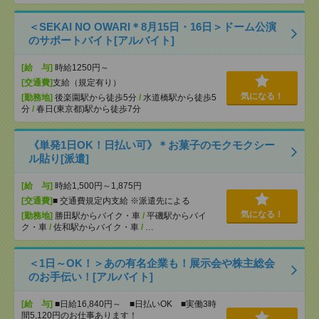
＜SEKAI NO OWARI＊8月15日・16日＞ドーム公演
のサポートバイト[アルバイト]
[給 与]
時給1250円～
[交通費]
支給（規定有り）
気になる！
[勤務地]
後楽園駅から徒歩5分
/
水道橋駅から徒歩5
分
/
春日(東京都)駅から徒歩7分
《単発1日OK！日払い可》＊お菓子のモクモクシー
ル貼り[派遣]
[給 与]
時給1,500円～1,875円
[交通費]
■ 交通費規定内支給 ※派遣先による
気になる！
[勤務地]
勝田駅からバイク・車
/
平磯駅からバイ
ク・車
/
佐和駅からバイク・車
/
…
＜1日～OK！＞あの有名企業も！展示会や株主総会
のお手伝い！[アルバイト]
[給 与]
■日給16,840円～ ■日払いOK ■実働3時
間5,120円のお仕事あります！