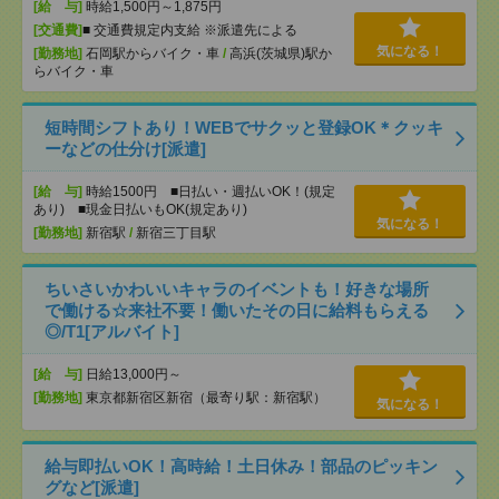
[給 与]
時給1,500円～1,875円
[交通費]
■ 交通費規定内支給 ※派遣先による
気になる！
[勤務地]
石岡駅からバイク・車
/
高浜(茨城県)駅か
らバイク・車
短時間シフトあり！WEBでサクッと登録OK＊クッキ
ーなどの仕分け[派遣]
[給 与]
時給1500円 ■日払い・週払いOK！(規定
あり) ■現金日払いもOK(規定あり)
気になる！
[勤務地]
新宿駅
/
新宿三丁目駅
ちいさいかわいいキャラのイベントも！好きな場所
で働ける☆来社不要！働いたその日に給料もらえる
◎/T1[アルバイト]
[給 与]
日給13,000円～
[勤務地]
東京都新宿区新宿（最寄り駅：新宿駅）
気になる！
給与即払いOK！高時給！土日休み！部品のピッキン
グなど[派遣]