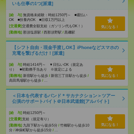
いも仕事の1つ[派遣]
[給 与]
無資格未経験：時給1250円～ ■週払い
OK ■扶養内OK ■日収1万円以上
[交通費]
交通費全額支給（ガソリン代もOK！）
気になる！
[勤務地]
那須塩原駅
/
西那須野駅
/
黒磯駅
【シフト自由・現金手渡しOK】iPhoneなどスマホの
充電を繋げるだけ！[派遣]
[給 与]
時給1414円～ ▼日払いOK（規定あ
り） ■初勤務手当あり ※規定による
[勤務地]
新宿駅から徒歩
/
新宿三丁目駅から徒歩
/
気になる！
高田馬場駅から徒歩
/
…
＜日本を代表するバンド＊サカナクション＞ツアー
公演のサポートバイト＠日本武道館[アルバイト]
[給 与]
時給1250円～
[交通費]
支給（規定有り）
気になる！
[勤務地]
九段下駅から徒歩5分
/
竹橋駅から徒歩10
分
/
神保町駅から徒歩15分
/
…