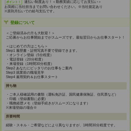
速払い制度あり！＜勤務実績に応じてお支払い＞
ポイント！
お気軽に当社担当までお問い合わせください。※当社規定あり
※原則月払いでの給与支払です。
登録について
＜ご登録済みの方も大歓迎！＞
ご応募からお仕事開始までがスムーズです。最短翌日からお仕事スタート！
＜はじめての方はこちら＞
Step1 履歴書・証明写真不要で登録できます。
・オンライン登録（5分程度）
・電話登録（20分程度）
・来場登録（1時間30分程度）
Step2 あなたにピッタリのお仕事をご案内
Step3 就業前の職場見学
Step4 雇用契約＆お仕事スタート
持ち物
・ご本人様確認用の書類（運転免許証、国民健康保険証、住民票など）
・印鑑（登録書類に必要)
・職務経歴メモ（登録手続きがスムーズになります）
※来場登録の場合※
所要時間
経験・スキル・ご希望などにより異なりますが、1時間30分程度です。