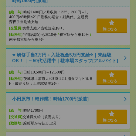
時給1400円[派遣]
[給 与]
時給1400円／月収例：235、200円＝1、
400円×8時間×21日勤務の場合＋残業代、交通費、
深夜手当別途支給
[交通費]
実費支給／当社規定あり。
気になる！
[勤務地]
宇都宮駅から車10分
/
雀宮駅から車15分
/
南宇都宮駅から車7分
⭐ 研修手当3万円＋入社祝金5万円支給⭐｜未経験
OK！｜～50代活躍中｜駐車場スタッフ[アルバイト]
[給 与]
日給10,500円～12,500円
[勤務地]
茨城県土浦市大和町8-22土浦タマキビル５
気になる！
F（最寄り駅：土浦駅徒歩2分）
小田原市！軽作業！時給1700円[派遣]
[給 与]
時給1700円
[交通費]
交通費支給（規定あり）
気になる！
[勤務地]
緑町駅から徒歩12分