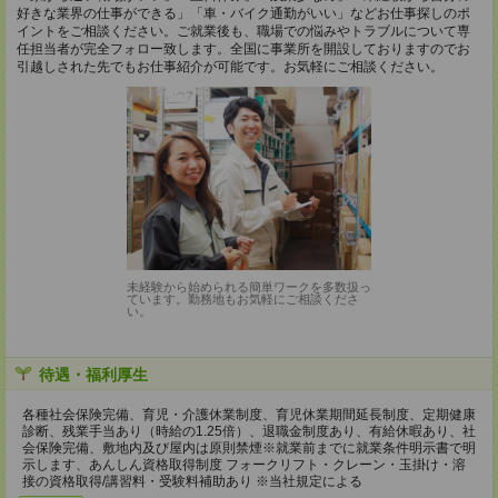
好きな業界の仕事ができる」「車・バイク通勤がいい」などお仕事探しのポ
イントをご相談ください。ご就業後も、職場での悩みやトラブルについて専
任担当者が完全フォロー致します。全国に事業所を開設しておりますのでお
引越しされた先でもお仕事紹介が可能です。お気軽にご相談ください。
未経験から始められる簡単ワークを多数扱っ
ています。勤務地もお気軽にご相談くださ
い。
待遇・福利厚生
各種社会保険完備、育児・介護休業制度、育児休業期間延長制度、定期健康
診断、残業手当あり（時給の1.25倍）、退職金制度あり、有給休暇あり、社
会保険完備、敷地内及び屋内は原則禁煙※就業前までに就業条件明示書で明
示します、あんしん資格取得制度 フォークリフト・クレーン・玉掛け・溶
接の資格取得/講習料・受験料補助あり ※当社規定による