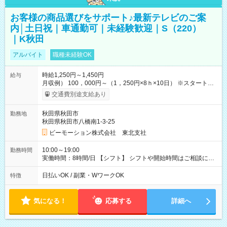
お客様の商品選びをサポート♪最新テレビのご案
内│土日祝｜車通勤可｜未経験歓迎｜S（220）
｜K秋田
アルバイト
職種未経験OK
時給1,250円～1,450円
給与
月収例） 100，000円～（1，250円×8ｈ×10日） ※スタート時
給は経験・能力等を考慮 【給与支給日】 月末締めの翌月15日払
交通費別途支給あり
い ＊15日が土日祝の場合は前日の平日 ＊日払いも選べます！
【交通費】 全額支給 ・公共交通機関の往復代 ・マイカー通勤の
秋田県秋田市
勤務地
場合ガソリン代を支給（勤務地などの条件・規定あり） 【試用
秋田県秋田市八橋南1-3-25
期間】試用期間なし
ビーモーション株式会社 東北支社
10:00～19:00
勤務時間
実働時間：8時間/日 【シフト】 シフトや開始時間はご相談に応
じます。 【休憩】 休憩60分 ※昼40分/夕方20分 【残業】 残業は
ほぼありません。
日払いOK / 副業・WワークOK
特徴
気になる！
応募する
詳細へ