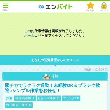
0
メニュー
気になる！
ログイン
このお仕事情報は掲載が終了しました。
ホーム
より再度アクセスしてください。
あなたの閲覧履歴からのオススメ
掲載日：2026.08.07
未読
駅チカでラクラク通勤！未経験OK＆ブランク歓
迎○シンプル作業をお任せ！
派遣
職種未経験OK
社会人未経験OK
ブランクOK
WEB登録・面接OK