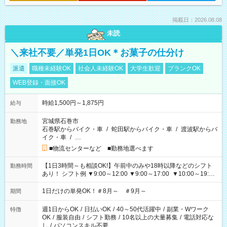
掲載日：2026.08.08
未読
＼来社不要／単発1日OK＊お菓子の仕分け
派遣
職種未経験OK
社会人未経験OK
大学生歓迎
ブランクOK
WEB登録・面接OK
時給1,500円～1,875円
給与
宮城県石巻市
勤務地
石巻駅からバイク・車
/
蛇田駅からバイク・車
/
渡波駅からバ
イク・車
/
…
■物流センターなど ■勤務地選べます
【1日3時間～も相談OK!】午前中のみや18時以降などのシフト
勤務時間
あり！ シフト例 ▼9:00～12:00 ▼9:00～17:00 ▼10:00～19:00
▼18:00～21:00
1日だけの単発OK！＃8月～ ＃9月～
期間
週1日からOK
/
日払いOK
/
40～50代活躍中
/
副業・Wワーク
特徴
OK
/
服装自由
/
シフト勤務
/
10名以上の大量募集
/
電話対応な
し
/
パソコンスキル不要