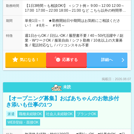
【1日3時間～も相談OK!】 ＜シフト例＞ 9:00～12:00 12:00～
勤務時間
17:00 17:00～22:00 18:00～21:00 など こちら以外の時間帯も
お気軽にご相談ください！
単発1日～！ ★勤務開始日や期間はお気軽にご相談くださ
期間
い！ ＃8月～ ＃9月～
週1日からOK
/
日払いOK
/
履歴書不要
/
40～50代活躍中
/
副
特徴
業・WワークOK
/
服装自由
/
シフト勤務
/
10名以上の大量募
集
/
電話対応なし
/
パソコンスキル不要
気になる！
応募する
詳細へ
掲載日：2026.08.07
未読
【オープニング募集】おばあちゃんのお散歩付
き添いも仕事の1つ
派遣
職種未経験OK
社会人未経験OK
ブランクOK
WEB登録・面接OK