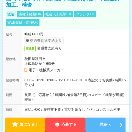
加工、検査
派遣
職種未経験OK
社会人未経験OK
ブランクOK
WEB登録・面接OK
時給1400円
給与
交通費別途支給あり
交通費支給有り
交通費
秋田県秋田市
勤務地
上飯島駅から車5分
電子・機械系メーカー
8:00～16:20 16:00～0:20 0:00～8:20 ※表記のうち実働7時間15
勤務時間
分です。
長期【ご応募から1週間以内(最短2日目)のスピード就業が可能】
期間
即日～
日払いOK
/
履歴書不要
/
電話対応なし
/
パソコンスキル不要
特徴
気になる！
応募する
詳細へ