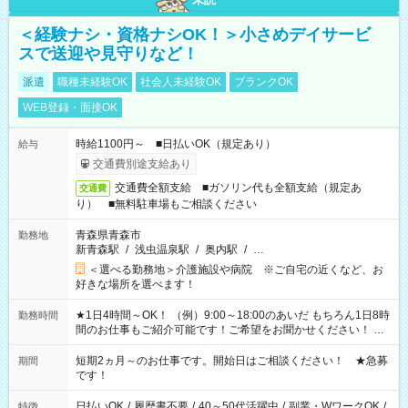
＜経験ナシ・資格ナシOK！＞小さめデイサービ
スで送迎や見守りなど！
派遣
職種未経験OK
社会人未経験OK
ブランクOK
WEB登録・面接OK
時給1100円～ ■日払いOK（規定あり）
給与
交通費別途支給あり
交通費全額支給 ■ガソリン代も全額支給（規定あ
交通費
り） ■無料駐車場もご相談ください
青森県青森市
勤務地
新青森駅
/
浅虫温泉駅
/
奥内駅
/
…
＜選べる勤務地＞介護施設や病院 ※ご自宅の近くなど、お
好きな場所を選べます！
★1日4時間～OK！ （例）9:00～18:00のあいだ もちろん1日8時
勤務時間
間のお仕事もご紹介可能です！ご希望をお聞かせください！ ★
家庭の都合でお休みが必要な場合も遠慮なくご相談ください。
※週最低15時間以上の勤務が必要です
短期2ヵ月～のお仕事です。開始日はご相談ください！ ★急募
期間
です！
日払いOK
/
履歴書不要
/
40～50代活躍中
/
副業・WワークOK
/
特徴