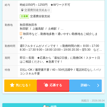
時給1050円～1250円 ★Wワーク不可
給与
交通費別途支給あり
交通費全額支給
交通費
秋田県秋田市
勤務地
秋田駅
/
上飯島駅
/
土崎駅
/
…
秋田市など…勤務地多数！通いやすい勤務地をご紹介しま
す。
週5フルタイムがメインです！ ＜勤務時間の例＞ 8:00～17:00
勤務時間
8:30～17:30 9:00～18:00 10:00～19:00 20:30～翌5:30 など ★
その他にも勤務時間多数！ 日勤のみ、残業なし、交替制など
ご希望を教えてください！
即日～長期 ★応募から「最短2日後」に勤務OK！スタート日
期間
はご相談ください。★急募です！
日払いOK
/
履歴書不要
/
40～50代活躍中
/
電話対応なし
/
パソ
特徴
コンスキル不要
気になる！
応募する
詳細へ
掲載日：2026.08.04
未読