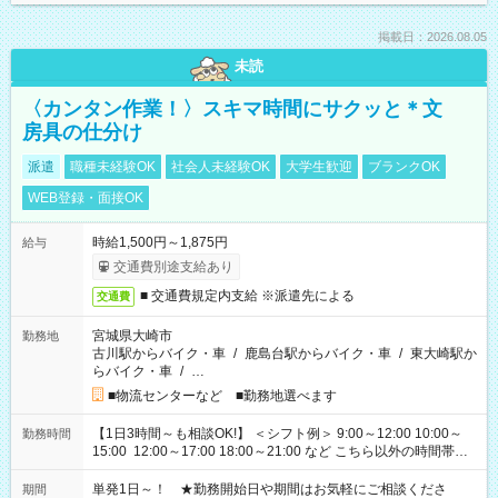
掲載日：2026.08.05
未読
〈カンタン作業！〉スキマ時間にサクッと＊文
房具の仕分け
派遣
職種未経験OK
社会人未経験OK
大学生歓迎
ブランクOK
WEB登録・面接OK
時給1,500円～1,875円
給与
交通費別途支給あり
■ 交通費規定内支給 ※派遣先による
交通費
宮城県大崎市
勤務地
古川駅からバイク・車
/
鹿島台駅からバイク・車
/
東大崎駅か
らバイク・車
/
…
■物流センターなど ■勤務地選べます
【1日3時間～も相談OK!】 ＜シフト例＞ 9:00～12:00 10:00～
勤務時間
15:00 12:00～17:00 18:00～21:00 など こちら以外の時間帯も
お気軽にご相談ください！
単発1日～！ ★勤務開始日や期間はお気軽にご相談くださ
期間