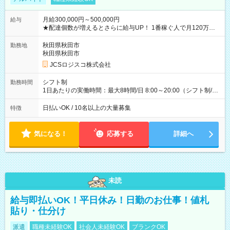
月給300,000円～500,000円
給与
★配達個数が増えるとさらに給与UP！ 1番稼ぐ人で月120万ほ
ど！ ・主要都市エリア 月収55万円／週5日稼働 月収65万~112
万円／週6日稼働 ・地方郊外エリア 月収40万円／週5日稼働 月
秋田県秋田市
勤務地
収40万円~50万円／週6日稼働 ＜モデルイメージ＞ ■月収50万
秋田県秋田市
円 (27歳男性/江東区在住)※元建築関係 1日150個配達×25日勤務
JCSロジスコ株式会社
(日休み) ■月収80万円(43歳男性/墨田区在住)※元営業 1日200個
配達×25日勤務(月休み) 【試用期間】試用期間なし
シフト制
勤務時間
1日あたりの実働時間：最大8時間/日 8:00～20:00（シフト制/実
働8時間） ※週5日勤務（場所次第では週4も有り） ※配達状況
によって時間外での勤務可能性有り ※案件により多少の前後あ
日払いOK / 10名以上の大量募集
特徴
り ※配達が完了次第、帰社OKです
気になる！
応募する
詳細へ
未読
給与即払いOK！平日休み！日勤のお仕事！値札
貼り・仕分け
派遣
職種未経験OK
社会人未経験OK
ブランクOK