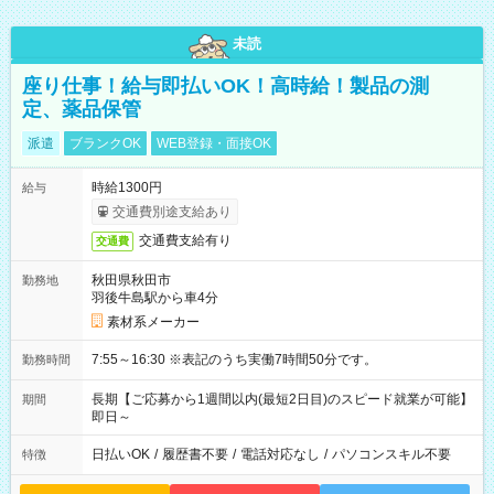
未読
座り仕事！給与即払いOK！高時給！製品の測
定、薬品保管
派遣
ブランクOK
WEB登録・面接OK
時給1300円
給与
交通費別途支給あり
交通費支給有り
交通費
秋田県秋田市
勤務地
羽後牛島駅から車4分
素材系メーカー
7:55～16:30 ※表記のうち実働7時間50分です。
勤務時間
長期【ご応募から1週間以内(最短2日目)のスピード就業が可能】
期間
即日～
日払いOK
/
履歴書不要
/
電話対応なし
/
パソコンスキル不要
特徴