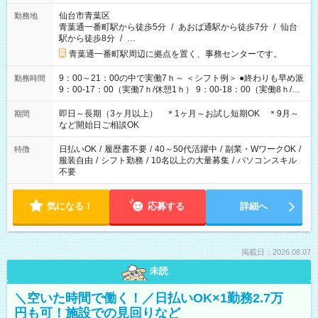
仙台市青葉区
勤務地
青葉通一番町駅から徒歩5分
/
あおば通駅から徒歩7分
/
仙台
駅から徒歩8分
/
…
青葉通一番町駅周辺に拠点を置く、事務センターです。
9：00～21：00の中で実働7ｈ～ ＜シフト例＞ ●終わりも早め派
勤務時間
9：00-17：00（実働7ｈ/休憩1ｈ） 9：00-18：00（実働8ｈ/休
憩1ｈ） 10：00-19：00（実働8ｈ/休憩1ｈ） ●朝ゆっくり派
11：00-20：00（実働8ｈ/休憩1ｈ） 12：00-20：00（実働7ｈ/
即日～長期（3ヶ月以上） ＊1ヶ月～お試し短期OK ＊9月～
期間
休憩1ｈ） 12：00-21：00（実働8ｈ/休憩1ｈ） 13：00-22：
など開始日ご相談OK
00（実働8ｈ/休憩1ｈ） ＊時間帯固定OK
日払いOK
/
履歴書不要
/
40～50代活躍中
/
副業・WワークOK
/
特徴
服装自由
/
シフト勤務
/
10名以上の大量募集
/
パソコンスキル
不要
気になる！
応募する
詳細へ
掲載日：2026.08.07
未読
＼空いた時間で働く！／日払いOK×1勤務2.7万
円も可！施設での見回りなど