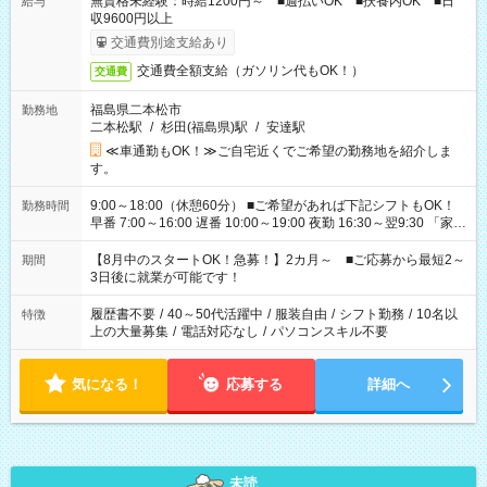
無資格未経験：時給1200円～ ■週払いOK ■扶養内OK ■日
給与
収9600円以上
交通費別途支給あり
交通費全額支給（ガソリン代もOK！）
交通費
福島県二本松市
勤務地
二本松駅
/
杉田(福島県)駅
/
安達駅
≪車通勤もOK！≫ご自宅近くでご希望の勤務地を紹介しま
す。
9:00～18:00（休憩60分） ■ご希望があれば下記シフトもOK！
勤務時間
早番 7:00～16:00 遅番 10:00～19:00 夜勤 16:30～翌9:30 「家族
と休みを合わせたい」 「余裕を持って夕飯の準備がしたい」
「できれば残業はしたくない」 など、ご希望を教えてください
【8月中のスタートOK！急募！】2カ月～ ■ご応募から最短2～
期間
ね。 ※Wワーク希望の方へ 今ご覧のお仕事で希望する勤務時間
3日後に就業が可能です！
と、もう1つのお仕事の勤務時間。 合計で週40時間を超える場
合は応募できません。
履歴書不要
/
40～50代活躍中
/
服装自由
/
シフト勤務
/
10名以
特徴
上の大量募集
/
電話対応なし
/
パソコンスキル不要
気になる！
応募する
詳細へ
未読