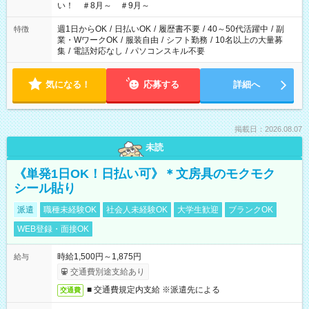
い！ ＃8月～ ＃9月～
週1日からOK
/
日払いOK
/
履歴書不要
/
40～50代活躍中
/
副
特徴
業・WワークOK
/
服装自由
/
シフト勤務
/
10名以上の大量募
集
/
電話対応なし
/
パソコンスキル不要
気になる！
応募する
詳細へ
掲載日：2026.08.07
未読
《単発1日OK！日払い可》＊文房具のモクモク
シール貼り
派遣
職種未経験OK
社会人未経験OK
大学生歓迎
ブランクOK
WEB登録・面接OK
時給1,500円～1,875円
給与
交通費別途支給あり
■ 交通費規定内支給 ※派遣先による
交通費