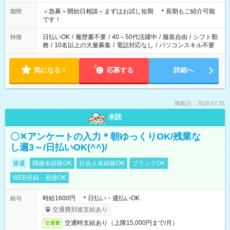
＜急募＞開始日相談～まずはお試し短期 ＊長期もご紹介可能
期間
です！
日払いOK
/
履歴書不要
/
40～50代活躍中
/
服装自由
/
シフト勤
特徴
務
/
10名以上の大量募集
/
電話対応なし
/
パソコンスキル不要
気になる！
応募する
詳細へ
掲載日：2026.07.31
未読
〇✕アンケートの入力＊朝ゆっくりOK/残業な
し週3～/日払いOK(^^)/
派遣
職種未経験OK
社会人未経験OK
ブランクOK
WEB登録・面接OK
時給1600円 ＊日払い・週払いOK
給与
交通費別途支給あり
交通時支給あり（上限15,000円まで/月）
交通費