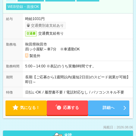
WEB登録・面接OK
時給1031円
給与
交通費別途支給あり
交通費支給有り
交通費
秋田県秋田市
勤務地
四ッ小屋駅～車7分 ※車通勤OK
製造外
5:00～14:00 ※表記のうち実働8時間です。
勤務時間
長期【ご応募から1週間以内(最短2日目)のスピード就業が可能】
期間
即日～
日払いOK
/
履歴書不要
/
電話対応なし
/
パソコンスキル不要
特徴
気になる！
応募する
詳細へ
掲載日：2026.08.06
未読