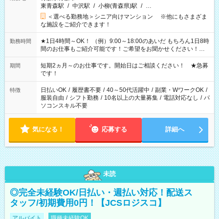
東青森駅
/
中沢駅
/
小柳(青森県)駅
/
…
＜選べる勤務地＞シニア向けマンション ※他にもさまざま
な施設をご紹介できます！
★1日4時間～OK！ （例）9:00～18:00のあいだ もちろん1日8時
勤務時間
間のお仕事もご紹介可能です！ご希望をお聞かせください！★
家庭の都合でお休みが必要な場合も遠慮なくご相談ください。
※週最低15時間以上の勤務が必要です
短期2ヵ月～のお仕事です。開始日はご相談ください！ ★急募
期間
です！
日払いOK
/
履歴書不要
/
40～50代活躍中
/
副業・WワークOK
/
特徴
服装自由
/
シフト勤務
/
10名以上の大量募集
/
電話対応なし
/
パ
ソコンスキル不要
気になる！
応募する
詳細へ
未読
◎完全未経験OK/日払い・週払い対応！配送ス
タッフ/初期費用0円！【JCSロジスコ】
アルバイト
職種未経験OK