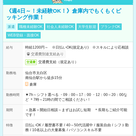
《週4日～！未経験OK！》倉庫内でもくもくピ
ッキング作業！
派遣
職種未経験OK
社会人未経験OK
大学生歓迎
ブランクOK
WEB登録・面接OK
時給1200円～ ※日払いOK(規定あり) ※スキルにより応相談
給与
交通費別途支給あり
交通費支給（規定あり）
交通費
仙台市太白区
勤務地
南仙台駅から徒歩15分
倉庫
▼7h～シフト選べる ・09：00～17：00 ・12：00～20：00な
勤務時間
ど ＊7時～21時の間でご相談ください！
＜急募＞開始日相談～まずはお試し短期 ＊長期もご紹介可能
期間
です！
日払いOK
/
履歴書不要
/
40～50代活躍中
/
服装自由
/
シフト勤
特徴
務
/
10名以上の大量募集
/
パソコンスキル不要