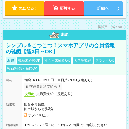
気になる！
応募する
詳細へ
掲載日：2026.08.04
未読
シンプル＆こつこつ！スマホアプリの会員情報
の確認【週3日～OK】
派遣
職種未経験OK
社会人未経験OK
大学生歓迎
ブランクOK
WEB登録・面接OK
時給1400～1600円 ※日払いOK(規定あり)
給与
交通費別途支給あり
交通費支給（規定あり）
交通費
仙台市青葉区
勤務地
仙台駅から徒歩3分
オフィスビル
▼5h～シフト選べる ＊9時～21時間でご相談ください！
勤務時間