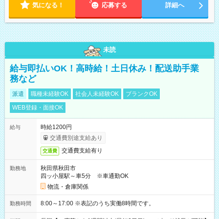
気になる！
応募する
詳細へ
未読
給与即払いOK！高時給！土日休み！配送助手業
務など
派遣
職種未経験OK
社会人未経験OK
ブランクOK
WEB登録・面接OK
時給1200円
給与
交通費別途支給あり
交通費支給有り
交通費
秋田県秋田市
勤務地
四ッ小屋駅～車5分 ※車通勤OK
物流・倉庫関係
8:00～17:00 ※表記のうち実働8時間です。
勤務時間