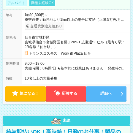
アルバイト
職種未経験OK
時給1,300円～
給与
※交通費：勤務地より1km以上の場合に支給（上限:5万円/月・
2,500円/日） ※残業代：残業発生時は1分単位で支給 ※研修中の
交通費別途支給あり
給与変動なし ＜ 収入例 ＞ ■週5日勤務の場合… 月収22万8,800
円以上可能 ※交通費別途支給 （時給1,300円×8時間×22日） ■週
仙台市宮城野区
勤務地
4日勤務の場合… 月収16万6,400円以上可能 ※交通費別途支給
宮城県仙台市宮城野区名掛丁205-1 広瀬通SEビル（最寄り駅：
（時給1,300円×8時間×16日） 【試用期間】試用期間なし
JR各線「仙台駅」）
トランスコスモス Work it! Plaza 仙台
9:00～18:00
勤務時間
実働時間：8時間/日 ★基本的に残業はありません 発生時の残
業代は1分単位で支給いたします
10名以上の大量募集
特徴
気になる！
応募する
詳細へ
未読
給与即払いOK！高時給！日勤のお仕事！製品の