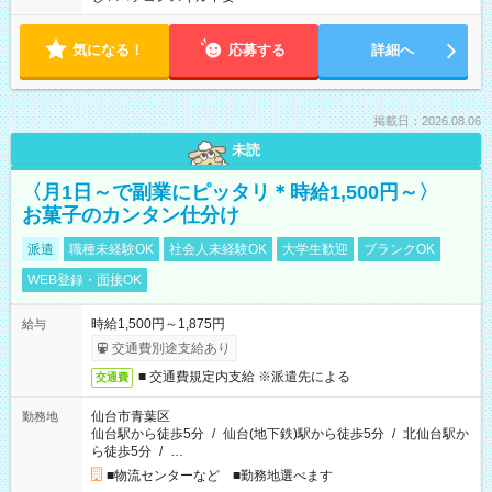
気になる！
応募する
詳細へ
掲載日：2026.08.06
未読
〈月1日～で副業にピッタリ＊時給1,500円～〉
お菓子のカンタン仕分け
派遣
職種未経験OK
社会人未経験OK
大学生歓迎
ブランクOK
WEB登録・面接OK
時給1,500円～1,875円
給与
交通費別途支給あり
■ 交通費規定内支給 ※派遣先による
交通費
仙台市青葉区
勤務地
仙台駅から徒歩5分
/
仙台(地下鉄)駅から徒歩5分
/
北仙台駅か
ら徒歩5分
/
…
■物流センターなど ■勤務地選べます