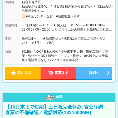
仙台市青葉区
勤務地
仙台駅から徒歩5分
/
仙台(地下鉄)駅から徒歩5分
/
北仙台駅か
ら徒歩5分
/
…
■物流センターなど ■勤務地選べます
＜1日3時間～OK！＞ ▼ 例えば… ▼ 15:00～18:00 15:00～
勤務時間
22:00 17:00～22:00 など こちら以外の時間もお気軽にご相談く
ださい！
単発1日～！ ★勤務開始日や期間はお気軽にご相談くださ
期間
い！ ＃8月～ ＃9月～
週1日からOK
/
日払いOK
/
履歴書不要
/
40～50代活躍中
/
副
特徴
業・WワークOK
/
服装自由
/
シフト勤務
/
10名以上の大量募
集
/
電話対応なし
/
パソコンスキル不要
気になる！
応募する
詳細へ
未読
【10月末まで短期】土日祝完全休み♪官公庁調
査票の不備確認／電話対応(1321000MR)