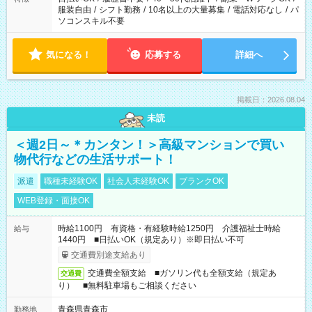
服装自由
/
シフト勤務
/
10名以上の大量募集
/
電話対応なし
/
パ
ソコンスキル不要
気になる！
応募する
詳細へ
掲載日：2026.08.04
未読
＜週2日～＊カンタン！＞高級マンションで買い
物代行などの生活サポート！
派遣
職種未経験OK
社会人未経験OK
ブランクOK
WEB登録・面接OK
時給1100円 有資格・有経験時給1250円 介護福祉士時給
給与
1440円 ■日払いOK（規定あり）※即日払い不可
交通費別途支給あり
交通費全額支給 ■ガソリン代も全額支給（規定あ
交通費
り） ■無料駐車場もご相談ください
青森県青森市
勤務地