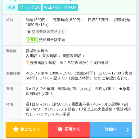
派遣
ブランクOK
WEB登録・面接OK
時給1500円～ 夜勤時給1820円～ 日収2.7万円～（夜勤時給
給与
1820円×15h）
交通費別途支給あり
交通費全額支給
交通費
宮城県大崎市
勤務地
古川駅
/
東大崎駅
/
川渡温泉駅
/
…
介護施設や病院 ※ご自宅近辺からご案内可能
≪シフト例≫ 10:00～15:00（実働5時間） 12:00～17:00（実働
勤務時間
5時間） 17:00～翌10:00（実働15時間）など ご希望に応じて、
働く時間は調整できます！ お気軽に担当へ相談ください！
3ヵ月までの短期 ※職場が気に入れば、長期もOK！ ★急募！
期間
即日勤務もOK！
週1日からOK
/
日払いOK
/
履歴書不要
/
40～50代活躍中
/
副
特徴
業・WワークOK
/
シフト勤務
/
10名以上の大量募集
/
電話対応
なし
/
パソコンスキル不要
気になる！
応募する
詳細へ