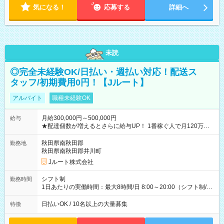
気になる！
応募する
詳細へ
未読
◎完全未経験OK/日払い・週払い対応！配送ス
タッフ/初期費用0円！【Jルート】
アルバイト
職種未経験OK
月給300,000円～500,000円
給与
★配達個数が増えるとさらに給与UP！ 1番稼ぐ人で月120万ほ
ど！ ・主要都市エリア 月収55万円／週5日稼働 月収65万~112
万円／週6日稼働 ・地方郊外エリア 月収40万円／週5日稼働 月
秋田県南秋田郡
勤務地
収40万円~50万円／週6日稼働 ＜モデルイメージ＞ ■月収50万
秋田県南秋田郡井川町
円 (27歳男性/江東区在住)※元建築関係 1日150個配達×25日勤務
Jルート株式会社
(日休み) ■月収80万円(43歳男性/墨田区在住)※元営業 1日200個
配達×25日勤務(月休み) 【試用期間】試用期間なし
シフト制
勤務時間
1日あたりの実働時間：最大8時間/日 8:00～20:00（シフト制/実
働8時間） ※週5日勤務（場所次第では週4も有り） ※配達状況
によって時間外での勤務可能性有り ※案件により多少の前後あ
日払いOK / 10名以上の大量募集
特徴
り ※配達が完了次第、帰社OKです