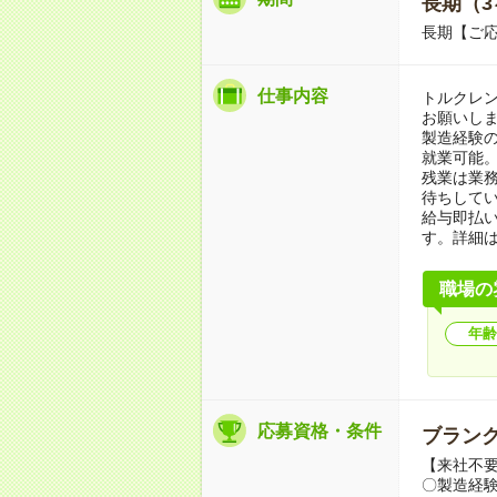
長期（3
長期【ご応
仕事内容
トルクレ
お願いしま
製造経験
就業可能
残業は業
待ちして
給与即払
す。詳細
職場の
年齢
応募資格・条件
ブランク
【来社不要
〇製造経