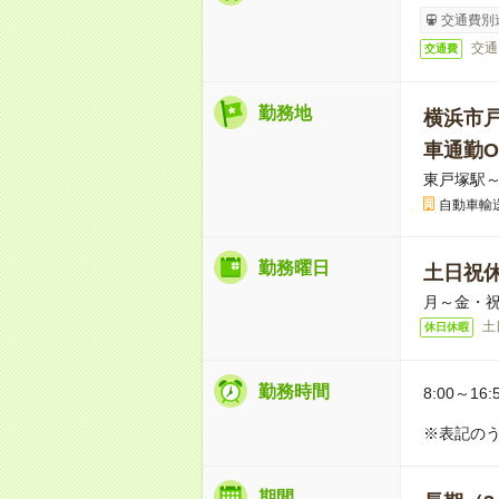
交通費別
交通
交通費
勤務地
横浜市
車通勤O
東戸塚駅～
自動車輸
勤務曜日
土日祝
月～金・
土
休日休暇
勤務時間
8:00～16:
※表記のう
期間