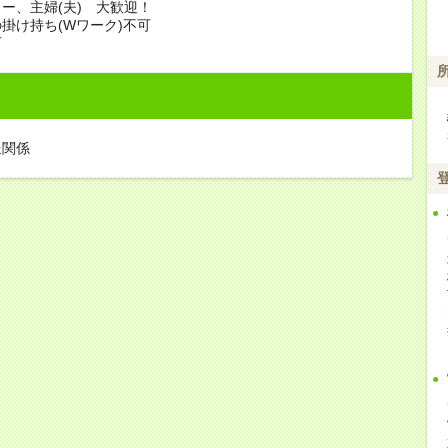
ー、主婦(夫) 大歓迎！
掛け持ち(Wワーク)不可
可
送関係