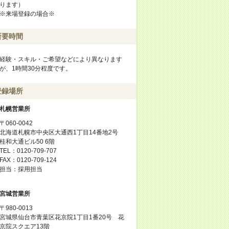
ります）
※来場登録の場合※
所要時間
経験・スキル・ご希望などにより異なります
が、1時間30分程度です。
登録場所
札幌営業所
〒060-0042
北海道札幌市中央区大通西1丁目14番地2号
桂和大通ビル50 6階
TEL：0120-709-707
FAX：0120-709-124
担当：採用担当
宮城営業所
〒980-0013
宮城県仙台市青葉区花京院1丁目1番20号 花
京院スクエア13階