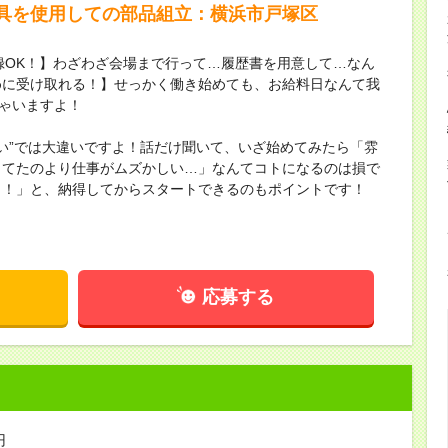
具を使用しての部品組立：横浜市戸塚区
録OK！】わざわざ会場まで行って…履歴書を用意して…なん
めに受け取れる！】せっかく働き始めても、お給料日なんて我
ちゃいますよ！
ない”では大違いですよ！話だけ聞いて、いざ始めてみたら「雰
してたのより仕事がムズかしい…」なんてコトになるのは損で
し！」と、納得してからスタートできるのもポイントです！
応募する
円