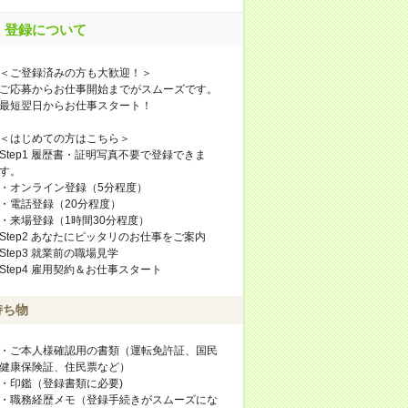
登録について
＜ご登録済みの方も大歓迎！＞
ご応募からお仕事開始までがスムーズです。
最短翌日からお仕事スタート！
＜はじめての方はこちら＞
Step1 履歴書・証明写真不要で登録できま
す。
・オンライン登録（5分程度）
・電話登録（20分程度）
・来場登録（1時間30分程度）
Step2 あなたにピッタリのお仕事をご案内
Step3 就業前の職場見学
Step4 雇用契約＆お仕事スタート
持ち物
・ご本人様確認用の書類（運転免許証、国民
健康保険証、住民票など）
・印鑑（登録書類に必要)
・職務経歴メモ（登録手続きがスムーズにな