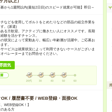
ヶ月以上）
募から1週間以内(最短2日目)のスピード就業が可能】即日～
ンチなどを使用してボルトをとめたりなどの部品の組立作業を
す。(派遣)
のある方歓迎。アクティブに働きたい人にオススメです。長期
。経験を活かすチャンス。
務の状況によって変動あり。幅広い年齢層が活躍中。ご応募お
います。
いサービスは就業状況によって利用できないケースがございま
はオペレーターまでお問合せください。
雰囲気
層
20代
30
40
50
60
OK / 履歴書不要 / WEB登録・面接OK
、WEB登録OK！】
験のある方