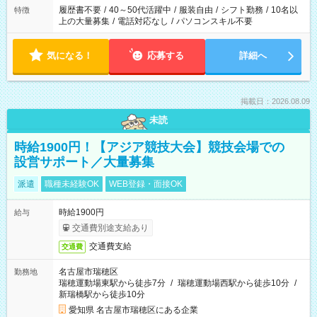
合は応募できません。
履歴書不要
/
40～50代活躍中
/
服装自由
/
シフト勤務
/
10名以
特徴
上の大量募集
/
電話対応なし
/
パソコンスキル不要
気になる！
応募する
詳細へ
掲載日：2026.08.09
未読
時給1900円！【アジア競技大会】競技会場での
設営サポート／大量募集
派遣
職種未経験OK
WEB登録・面接OK
時給1900円
給与
交通費別途支給あり
交通費支給
交通費
名古屋市瑞穂区
勤務地
瑞穂運動場東駅から徒歩7分
/
瑞穂運動場西駅から徒歩10分
/
新瑞橋駅から徒歩10分
愛知県 名古屋市瑞穂区にある企業