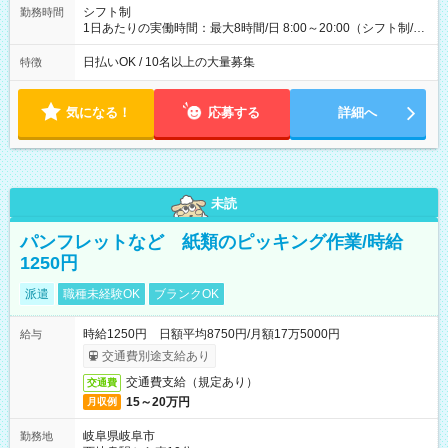
配達×25日勤務(月休み) 【試用期間】試用期間なし
シフト制
勤務時間
1日あたりの実働時間：最大8時間/日 8:00～20:00（シフト制/実
働8時間） ※週5日勤務（場所次第では週4も有り） ※配達状況
によって時間外での勤務可能性有り ※案件により多少の前後あ
日払いOK / 10名以上の大量募集
特徴
り ※配達が完了次第、帰社OKです
気になる！
応募する
詳細へ
未読
パンフレットなど 紙類のピッキング作業/時給
1250円
派遣
職種未経験OK
ブランクOK
時給1250円 日額平均8750円/月額17万5000円
給与
交通費別途支給あり
交通費支給（規定あり）
交通費
15～20万円
月収例
岐阜県岐阜市
勤務地