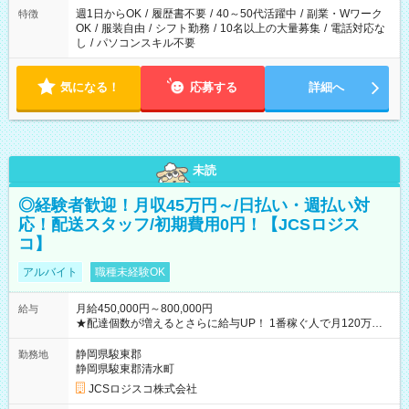
週1日からOK
/
履歴書不要
/
40～50代活躍中
/
副業・Wワーク
特徴
OK
/
服装自由
/
シフト勤務
/
10名以上の大量募集
/
電話対応な
し
/
パソコンスキル不要
気になる！
応募する
詳細へ
未読
◎経験者歓迎！月収45万円～/日払い・週払い対
応！配送スタッフ/初期費用0円！【JCSロジス
コ】
アルバイト
職種未経験OK
月給450,000円～800,000円
給与
★配達個数が増えるとさらに給与UP！ 1番稼ぐ人で月120万ほ
ど！ ・主要都市エリア 月収55万円／週5日稼働 月収65万~112
万円／週6日稼働 ・地方郊外エリア 月収40万円／週5日稼働 月
静岡県駿東郡
勤務地
収40万円~50万円／週6日稼働 ＜モデルイメージ＞ ■月収50万
静岡県駿東郡清水町
円 (27歳男性/江東区在住)※元建築関係 1日150個配達×25日勤務
JCSロジスコ株式会社
(日休み) ■月収80万円(43歳男性/墨田区在住)※元営業 1日200個