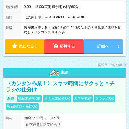
9:00～18:00(実働:8時間) (休憩60分)
勤務時間
【急募】即日～2026/9/30 ★8月～OK！
期間
履歴書不要
/
40～50代活躍中
/
10名以上の大量募集
/
電話対応
特徴
なし
/
パソコンスキル不要
気になる！
応募する
詳細へ
掲載日：2026.08.05
未読
〈カンタン作業！〉スキマ時間にサクッと＊チ
ラシの仕分け
派遣
職種未経験OK
社会人未経験OK
大学生歓迎
ブランクOK
WEB登録・面接OK
時給1,500円～1,875円
給与
交通費別途支給あり