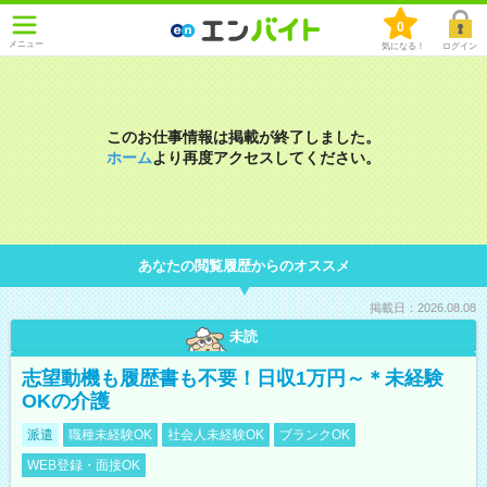
0
メニュー
気になる！
ログイン
このお仕事情報は掲載が終了しました。
ホーム
より再度アクセスしてください。
あなたの閲覧履歴からのオススメ
掲載日：2026.08.08
未読
志望動機も履歴書も不要！日収1万円～＊未経験
OKの介護
派遣
職種未経験OK
社会人未経験OK
ブランクOK
WEB登録・面接OK