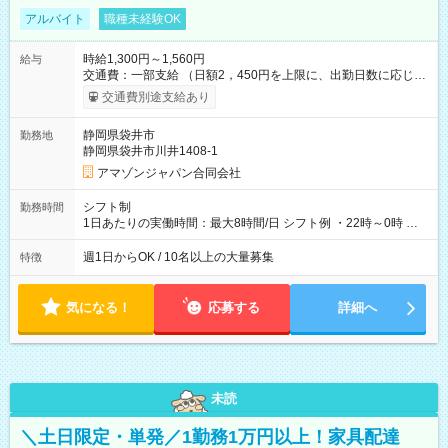
アルバイト
職種未経験OK
時給1,300円～1,560円
給与
交通費：一部支給 （日額2，450円を上限に、出勤日数に応じて
実費支給） ※22:00～翌5:00までは時給25%UP！ ■給与前払い
交通費別途支給あり
制度あり ※前払い額の上限あり、手数料無料（Amazon負担）
そのほか所定の条件が適用されます 【試用期間】試用期間なし
静岡県袋井市
勤務地
静岡県袋井市川井1408-1
アマゾンジャパン合同会社
シフト制
勤務時間
1日あたりの実働時間：最大8時間/日 シフト例 ・22時～0時 入
社後、就業可能シフトをご確認の上、申請してください。
週1日からOK / 10名以上の大量募集
特徴
気になる！
応募する
詳細へ
未読
＼土日限定・単発／1勤務1万円以上！家具配達