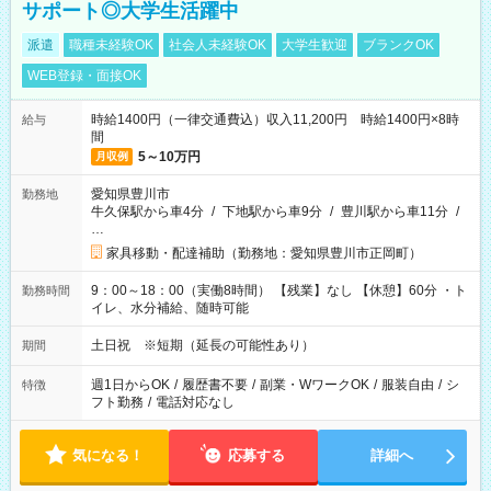
サポート◎大学生活躍中
派遣
職種未経験OK
社会人未経験OK
大学生歓迎
ブランクOK
WEB登録・面接OK
時給1400円（一律交通費込）収入11,200円 時給1400円×8時
給与
間
5～10万円
月収例
愛知県豊川市
勤務地
牛久保駅から車4分
/
下地駅から車9分
/
豊川駅から車11分
/
…
家具移動・配達補助（勤務地：愛知県豊川市正岡町）
9：00～18：00（実働8時間） 【残業】なし 【休憩】60分 ・ト
勤務時間
イレ、水分補給、随時可能
土日祝 ※短期（延長の可能性あり）
期間
週1日からOK
/
履歴書不要
/
副業・WワークOK
/
服装自由
/
シ
特徴
フト勤務
/
電話対応なし
気になる！
応募する
詳細へ