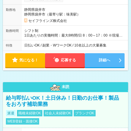
り ＜月収例＞ 入社3か月：月収28万 入社1年：月収39万 ◎自分
のぺースで勤務可能 週2～OK！あなたの働き方と相談します♪
静岡県袋井市
勤務地
ダブルワークも可能です☺ ◎髪色、ピアス、タトゥーOK おしゃ
静岡県袋井市（最寄り駅：味美駅）
れも自由に楽しめます！ 【試用期間】試用期間あり 試用期間の
長さ：3ヶ月 雇用形態、給与は本採用時と同じです。
セイフラインズ株式会社
シフト制
勤務時間
1日あたりの実働時間：最大8時間/日 8：00～17：00 ※現場によ
っては多少時間は前後します ▶残業ほとんどなし！ ▶時間より
早く終わることの方が多いと思います。現場によっては午前中
日払いOK / 副業・WワークOK / 10名以上の大量募集
特徴
で終わってしまう場合も。その場合も日給は同額支給！ ▶ご希
望の方は夜勤（21:00～6:00）のお仕事も可能。
気になる！
応募する
詳細へ
未読
給与即払いOK！土日休み！日勤のお仕事！製品
をおろす補助業務
派遣
職種未経験OK
社会人未経験OK
ブランクOK
WEB登録・面接OK