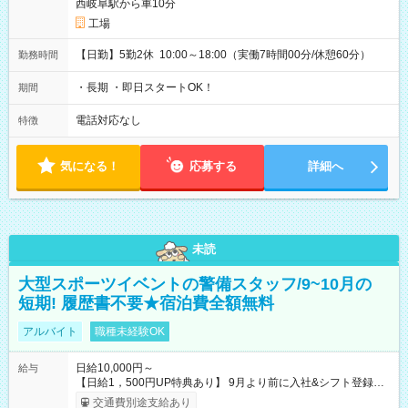
西岐阜駅から車10分
工場
【日勤】5勤2休 10:00～18:00（実働7時間00分/休憩60分）
勤務時間
・長期 ・即日スタートOK！
期間
電話対応なし
特徴
気になる！
応募する
詳細へ
未読
大型スポーツイベントの警備スタッフ/9~10月の
短期! 履歴書不要★宿泊費全額無料
アルバイト
職種未経験OK
日給10,000円～
給与
【日給1，500円UP特典あり】 9月より前に入社&シフト登録す
ると 期間中(9/16~10/23) の日給がUP! 日給1万1500円でしっか
交通費別途支給あり