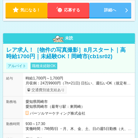
気になる！
応募する
詳細へ
未読
レア求人！［物件の写真撮影］8月スタート｜高
時給1700円｜未経験OK！岡崎市(cb1sr02)
アルバイト
職種未経験OK
時給1,700円～1,700円
給与
月収例：24万9900円（7h×21日) 日払い、週払いOK（規定有
り） 【試用期間】試用期間なし
交通費別途支給あり
愛知県岡崎市
勤務地
愛知県岡崎市（最寄り駅：東岡崎）
パーソルマーケティング株式会社
930～17:30
勤務時間
実働時間：7時間/日 ・月、木、金、土、日の週5日勤務（火、水
は固定休です／夏季、年末年始等、長期休暇有り！） ・ワンシ