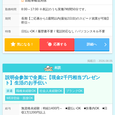
自動車輸送関係
8:00～17:00 ※表記のうち実働7時間50分です。
勤務時間
長期【ご応募から1週間以内(最短2日目)のスピード就業が可能】
期間
即日～
日払いOK
/
履歴書不要
/
電話対応なし
/
パソコンスキル不要
特徴
気になる！
応募する
詳細へ
掲載日：2026.08.05
未読
説明会参加で全員に【現金2千円相当プレゼン
ト】生活のお手伝い
派遣
職種未経験OK
社会人未経験OK
ブランクOK
WEB登録・面接OK
無資格未経験：時給1400円～ ■週払いOK ■扶養内OK ■日
給与
収1万1200円以上