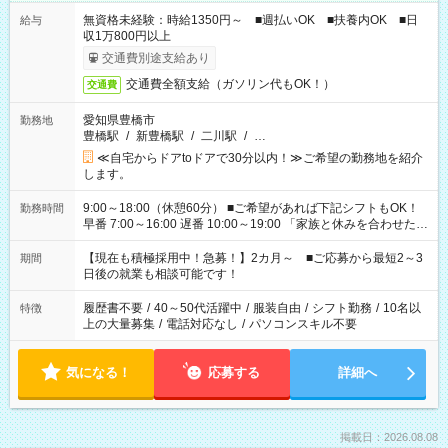
無資格未経験：時給1350円～ ■週払いOK ■扶養内OK ■日
給与
収1万800円以上
交通費別途支給あり
交通費全額支給（ガソリン代もOK！）
交通費
愛知県豊橋市
勤務地
豊橋駅
/
新豊橋駅
/
二川駅
/
…
≪自宅からドアtoドアで30分以内！≫ご希望の勤務地を紹介
します。
9:00～18:00（休憩60分） ■ご希望があれば下記シフトもOK！
勤務時間
早番 7:00～16:00 遅番 10:00～19:00 「家族と休みを合わせた
い」 「余裕を持って夕飯の準備がしたい」 「できれば残業はし
たくない」 など、ご希望を教えてくださいね。 ※Wワーク希望
【現在も積極採用中！急募！】2カ月～ ■ご応募から最短2～3
期間
の方へ 今ご覧のお仕事で希望する勤務時間と、もう1つのお仕事
日後の就業も相談可能です！
の勤務時間。 合計で週40時間を超える場合は応募できません。
履歴書不要
/
40～50代活躍中
/
服装自由
/
シフト勤務
/
10名以
特徴
上の大量募集
/
電話対応なし
/
パソコンスキル不要
気になる！
応募する
詳細へ
掲載日：2026.08.08