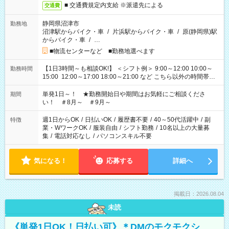
■ 交通費規定内支給 ※派遣先による
交通費
静岡県沼津市
勤務地
沼津駅からバイク・車
/
片浜駅からバイク・車
/
原(静岡県)駅
からバイク・車
/
…
■物流センターなど ■勤務地選べます
【1日3時間～も相談OK!】 ＜シフト例＞ 9:00～12:00 10:00～
勤務時間
15:00 12:00～17:00 18:00～21:00 など こちら以外の時間帯も
お気軽にご相談ください！
単発1日～！ ★勤務開始日や期間はお気軽にご相談くださ
期間
い！ ＃8月～ ＃9月～
週1日からOK
/
日払いOK
/
履歴書不要
/
40～50代活躍中
/
副
特徴
業・WワークOK
/
服装自由
/
シフト勤務
/
10名以上の大量募
集
/
電話対応なし
/
パソコンスキル不要
気になる！
応募する
詳細へ
掲載日：2026.08.04
未読
《単発1日OK！日払い可》＊DMのモクモクシ