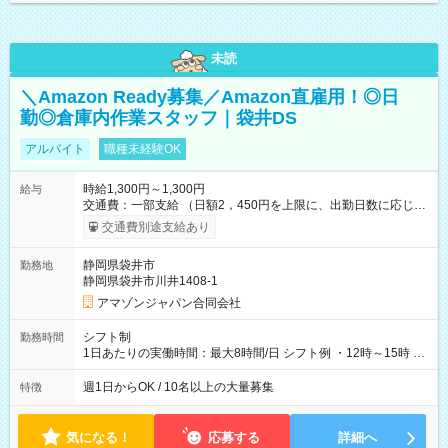
未読
＼Amazon Ready募集／Amazon直雇用！◎日
勤◎倉庫内作業スタッフ｜袋井DS
アルバイト
職種未経験OK
時給1,300円～1,300円
給与
交通費：一部支給 （日額2，450円を上限に、出勤日数に応じて
実費支給） ※22:00～翌5:00までは時給25%UP！ ■給与前払い
交通費別途支給あり
制度あり ※前払い額の上限あり、手数料無料（Amazon負担）
そのほか所定の条件が適用されます 【試用期間】試用期間なし
静岡県袋井市
勤務地
静岡県袋井市川井1408-1
アマゾンジャパン合同会社
シフト制
勤務時間
1日あたりの実働時間：最大8時間/日 シフト例 ・12時～15時 入
社後、就業可能シフトをご確認の上、申請してください。
週1日からOK / 10名以上の大量募集
特徴
気になる！
応募する
詳細へ