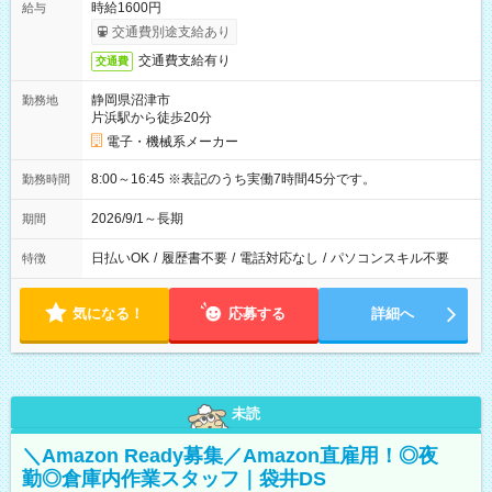
時給1600円
給与
交通費別途支給あり
交通費支給有り
交通費
静岡県沼津市
勤務地
片浜駅から徒歩20分
電子・機械系メーカー
8:00～16:45 ※表記のうち実働7時間45分です。
勤務時間
2026/9/1～長期
期間
日払いOK
/
履歴書不要
/
電話対応なし
/
パソコンスキル不要
特徴
気になる！
応募する
詳細へ
未読
＼Amazon Ready募集／Amazon直雇用！◎夜
勤◎倉庫内作業スタッフ｜袋井DS