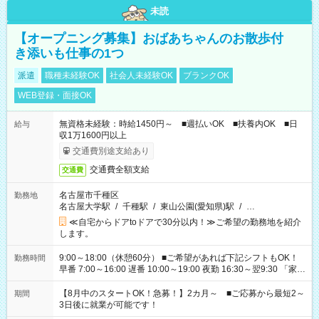
未読
【オープニング募集】おばあちゃんのお散歩付
き添いも仕事の1つ
派遣
職種未経験OK
社会人未経験OK
ブランクOK
WEB登録・面接OK
無資格未経験：時給1450円～ ■週払いOK ■扶養内OK ■日
給与
収1万1600円以上
交通費別途支給あり
交通費全額支給
交通費
名古屋市千種区
勤務地
名古屋大学駅
/
千種駅
/
東山公園(愛知県)駅
/
…
≪自宅からドアtoドアで30分以内！≫ご希望の勤務地を紹介
します。
9:00～18:00（休憩60分） ■ご希望があれば下記シフトもOK！
勤務時間
早番 7:00～16:00 遅番 10:00～19:00 夜勤 16:30～翌9:30 「家族
と休みを合わせたい」 「余裕を持って夕飯の準備がしたい」
「できれば残業はしたくない」 など、ご希望を教えてください
【8月中のスタートOK！急募！】2カ月～ ■ご応募から最短2～
期間
ね。 ※Wワーク希望の方へ 今ご覧のお仕事で希望する勤務時間
3日後に就業が可能です！
と、もう1つのお仕事の勤務時間。 合計で週40時間を超える場