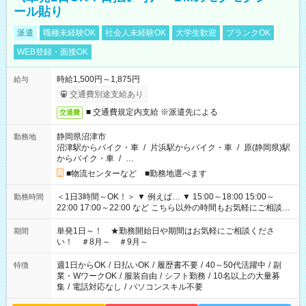
ール貼り
派遣
職種未経験OK
社会人未経験OK
大学生歓迎
ブランクOK
WEB登録・面接OK
時給1,500円～1,875円
給与
交通費別途支給あり
■ 交通費規定内支給 ※派遣先による
交通費
静岡県沼津市
勤務地
沼津駅からバイク・車
/
片浜駅からバイク・車
/
原(静岡県)駅
からバイク・車
/
…
■物流センターなど ■勤務地選べます
＜1日3時間～OK！＞ ▼ 例えば… ▼ 15:00～18:00 15:00～
勤務時間
22:00 17:00～22:00 など こちら以外の時間もお気軽にご相談く
ださい！
単発1日～！ ★勤務開始日や期間はお気軽にご相談くださ
期間
い！ ＃8月～ ＃9月～
週1日からOK
/
日払いOK
/
履歴書不要
/
40～50代活躍中
/
副
特徴
業・WワークOK
/
服装自由
/
シフト勤務
/
10名以上の大量募
集
/
電話対応なし
/
パソコンスキル不要