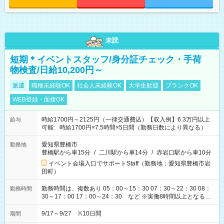
未読
短期＊イベントスタッフ/身分証チェック・手荷
物検査/日給10,200円～
派遣
職種未経験OK
社会人未経験OK
大学生歓迎
ブランクOK
WEB登録・面接OK
時給1700円～2125円（一律交通費込）【収入例】6.3万円以上
給与
可能 時給1700円×7.5時間×5日間（勤務日数により異なる）
愛知県豊橋市
勤務地
豊橋駅から車15分
/
二川駅から車14分
/
赤岩口駅から車10分
イベント会場入口でサポートStaff（勤務地：愛知県豊橋市岩
田町）
勤務時間は、複数あり 05：00～15：30 07：30～22：30 08：
勤務時間
30～17：00 17：00～24：30 など ※実働8時間以上となる勤
務もあります。 【休憩】60分+他休憩あり 交替で取得します。
安全面に配慮しこまめな休憩があります。
9/17～9/27 ※10日間
期間