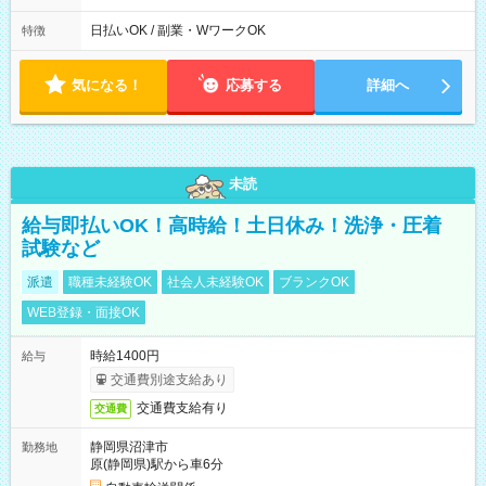
10/6、10/11～26のみ下記シフトもあります！ 07：00～11：
00
日払いOK / 副業・WワークOK
特徴
気になる！
応募する
詳細へ
未読
給与即払いOK！高時給！土日休み！洗浄・圧着
試験など
派遣
職種未経験OK
社会人未経験OK
ブランクOK
WEB登録・面接OK
時給1400円
給与
交通費別途支給あり
交通費支給有り
交通費
静岡県沼津市
勤務地
原(静岡県)駅から車6分