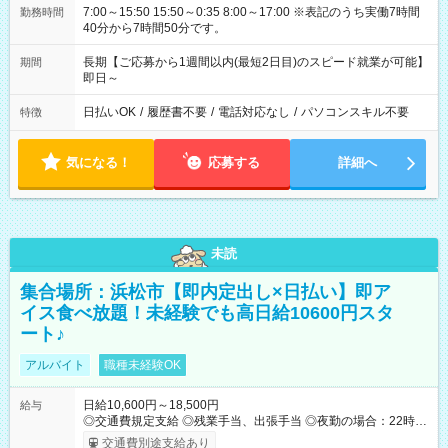
7:00～15:50 15:50～0:35 8:00～17:00 ※表記のうち実働7時間
勤務時間
40分から7時間50分です。
長期【ご応募から1週間以内(最短2日目)のスピード就業が可能】
期間
即日～
日払いOK
/
履歴書不要
/
電話対応なし
/
パソコンスキル不要
特徴
気になる！
応募する
詳細へ
未読
集合場所：浜松市【即内定出し×日払い】即ア
イス食べ放題！未経験でも高日給10600円スタ
ート♪
アルバイト
職種未経験OK
日給10,600円～18,500円
給与
◎交通費規定支給 ◎残業手当、出張手当 ◎夜勤の場合：22時～
翌5時は割増給与 ◎日払い・週払い可(希望者／条件有) ◎社食あ
交通費別途支給あり