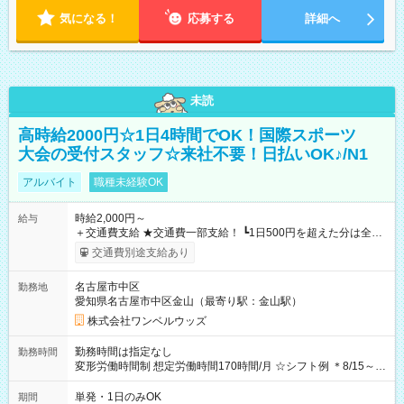
気になる！
応募する
詳細へ
未読
高時給2000円☆1日4時間でOK！国際スポーツ
大会の受付スタッフ☆来社不要！日払いOK♪/N1
アルバイト
職種未経験OK
時給2,000円～
給与
＋交通費支給 ★交通費一部支給！ ┗1日500円を超えた分は全額
支給！ ※往復500円以内の方は自己負担となります ★日払い
交通費別途支給あり
OK！（規定あり） ┗働いたその日に現金GET♪ お仕事後はコン
ビニATMから 日払い分を引き落とせます！ 【試用期間】試用
名古屋市中区
勤務地
期間なし
愛知県名古屋市中区金山（最寄り駅：金山駅）
株式会社ワンベルウッズ
勤務時間は指定なし
勤務時間
変形労働時間制 想定労働時間170時間/月 ☆シフト例 ＊8/15～
10/26 全日共通 08：00～12：00 17：00～21：00 ＊8/31
～9/19のみ下記シフトもあります！ 12：00～16：00 ＊9/6～
単発・1日のみOK
期間