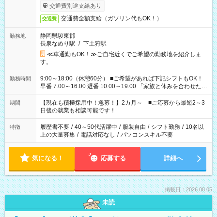
交通費別途支給あり
交通費全額支給（ガソリン代もOK！）
交通費
静岡県駿東郡
勤務地
長泉なめり駅
/
下土狩駅
≪車通勤もOK！≫ご自宅近くでご希望の勤務地を紹介しま
す。
9:00～18:00（休憩60分） ■ご希望があれば下記シフトもOK！
勤務時間
早番 7:00～16:00 遅番 10:00～19:00 「家族と休みを合わせた
い」 「余裕を持って夕飯の準備がしたい」 「できれば残業はし
たくない」 など、ご希望を教えてくださいね。 ※Wワーク希望
【現在も積極採用中！急募！】2カ月～ ■ご応募から最短2～3
期間
の方へ 今ご覧のお仕事で希望する勤務時間と、もう1つのお仕事
日後の就業も相談可能です！
の勤務時間。 合計で週40時間を超える場合は応募できません。
履歴書不要
/
40～50代活躍中
/
服装自由
/
シフト勤務
/
10名以
特徴
上の大量募集
/
電話対応なし
/
パソコンスキル不要
気になる！
応募する
詳細へ
掲載日：2026.08.05
未読