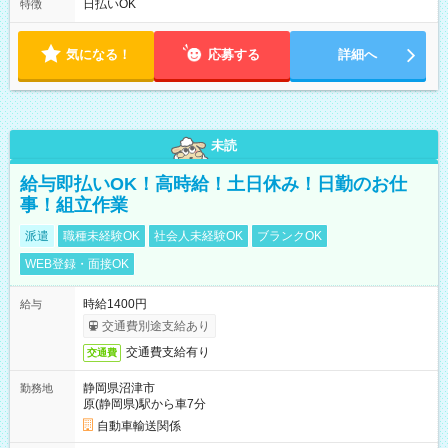
フト！ 残業ほぼナシ（0～5h/月）
日払いOK
特徴
気になる！
応募する
詳細へ
未読
給与即払いOK！高時給！土日休み！日勤のお仕
事！組立作業
派遣
職種未経験OK
社会人未経験OK
ブランクOK
WEB登録・面接OK
時給1400円
給与
交通費別途支給あり
交通費支給有り
交通費
静岡県沼津市
勤務地
原(静岡県)駅から車7分
自動車輸送関係