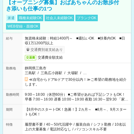
【オープニング募集】おばあちゃんのお散歩付
き添いも仕事の1つ
派遣
職種未経験OK
社会人未経験OK
ブランクOK
WEB登録・面接OK
無資格未経験：時給1400円～ ■週払いOK ■扶養内OK ■日
給与
収1万1200円以上
交通費別途支給あり
交通費全額支給
交通費
静岡県三島市
勤務地
三島駅
/
三島広小路駅
/
大場駅
/
…
≪自宅からドアtoドアで30分以内！≫ご希望の勤務地を紹介
します。
9:00～18:00（休憩60分） ■ご希望があれば下記シフトもOK！
勤務時間
早番 7:00～16:00 遅番 10:00～19:00 夜勤 16:30～翌9:30 「家族
と休みを合わせたい」 「余裕を持って夕飯の準備がしたい」
「できれば残業はしたくない」 など、ご希望を教えてください
【8月中のスタートOK！急募！】2カ月～ ■8月～、9月スター
期間
ね。 ※Wワーク希望の方へ 今ご覧のお仕事で希望する勤務時間
トもOK！
と、もう1つのお仕事の勤務時間。 合計で週40時間を超える場
合は応募できません。
履歴書不要
/
40～50代活躍中
/
服装自由
/
シフト勤務
/
10名以
特徴
上の大量募集
/
電話対応なし
/
パソコンスキル不要