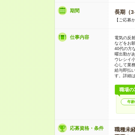
期間
長期（3
【ご応募か
仕事内容
電気の反
などをお願
40代の方
曜出勤が
ウレシイ小
心して業
給与即払
す。詳細
職場の
年齢
応募資格・条件
職種未経験