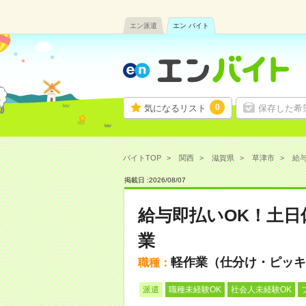
エン派遣
エン バイト
0
気になるリスト
保存した希
バイトTOP
関西
滋賀県
草津市
給与
掲載日 :
2026
/
08
/
07
給与即払いOK！土日
業
軽作業（仕分け・ピッキ
職種：
派遣
職種未経験OK
社会人未経験OK