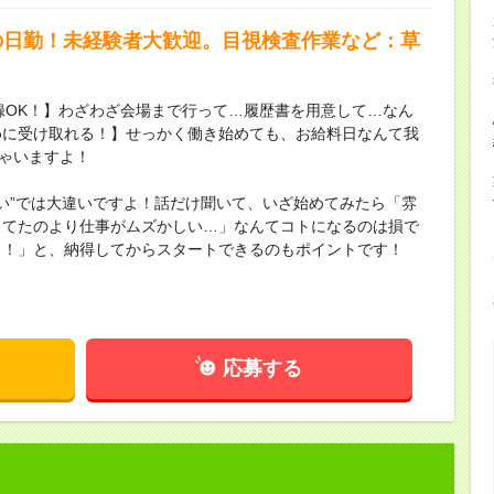
の日勤！未経験者大歓迎。目視検査作業など：草
録OK！】わざわざ会場まで行って…履歴書を用意して…なん
めに受け取れる！】せっかく働き始めても、お給料日なんて我
ちゃいますよ！
ない”では大違いですよ！話だけ聞いて、いざ始めてみたら「雰
してたのより仕事がムズかしい…」なんてコトになるのは損で
し！」と、納得してからスタートできるのもポイントです！
応募する