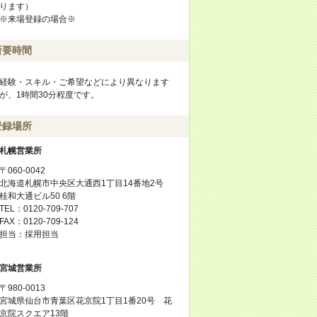
ります）
※来場登録の場合※
所要時間
経験・スキル・ご希望などにより異なります
が、1時間30分程度です。
登録場所
札幌営業所
〒060-0042
北海道札幌市中央区大通西1丁目14番地2号
桂和大通ビル50 6階
TEL：0120-709-707
FAX：0120-709-124
担当：採用担当
宮城営業所
〒980-0013
宮城県仙台市青葉区花京院1丁目1番20号 花
京院スクエア13階