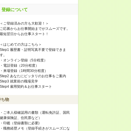
登録について
＜ご登録済みの方も大歓迎！＞
ご応募からお仕事開始までがスムーズです。
最短翌日からお仕事スタート！
＜はじめての方はこちら＞
Step1 履歴書・証明写真不要で登録できま
す。
・オンライン登録（5分程度）
・電話登録（20分程度）
・来場登録（1時間30分程度）
Step2 あなたにピッタリのお仕事をご案内
Step3 就業前の職場見学
Step4 雇用契約＆お仕事スタート
持ち物
・ご本人様確認用の書類（運転免許証、国民
健康保険証、住民票など）
・印鑑（登録書類に必要)
・職務経歴メモ（登録手続きがスムーズにな