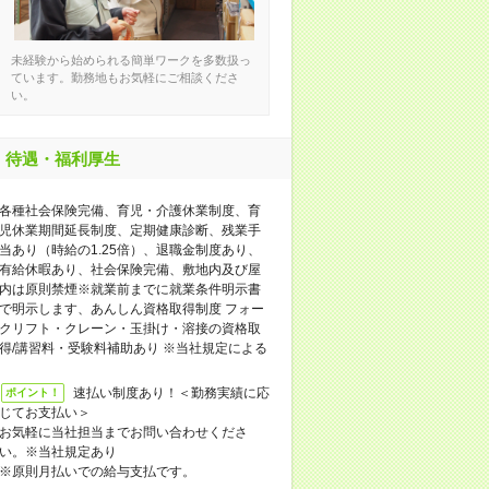
未経験から始められる簡単ワークを多数扱っ
ています。勤務地もお気軽にご相談くださ
い。
待遇・福利厚生
各種社会保険完備、育児・介護休業制度、育
児休業期間延長制度、定期健康診断、残業手
当あり（時給の1.25倍）、退職金制度あり、
有給休暇あり、社会保険完備、敷地内及び屋
内は原則禁煙※就業前までに就業条件明示書
で明示します、あんしん資格取得制度 フォー
クリフト・クレーン・玉掛け・溶接の資格取
得/講習料・受験料補助あり ※当社規定による
速払い制度あり！＜勤務実績に応
ポイント！
じてお支払い＞
お気軽に当社担当までお問い合わせくださ
い。※当社規定あり
※原則月払いでの給与支払です。