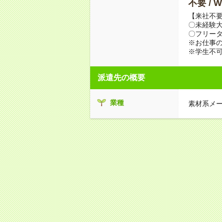
不要 /
【来社不要
〇未経験
〇フリータ
※お仕事の
※学生不
派遣先の概要
業種
素材系メ