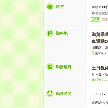
給与
時給1200
交通費別
交通
交通費
勤務地
滋賀県
車通勤O
瀬田駅～車
素材系メ
勤務曜日
土日祝
月～金・
土
休日休暇
勤務時間
8:30～17:
※表記のう