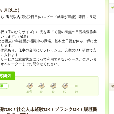
ヶ月以上）
ら1週間以内(最短2日目)のスピード就業が可能】即日～長期
射板（手のひらサイズ）に光を当てて傷の有無の目視検査作業
いします。(派遣)
など幅広い年齢層が活躍中の職場。基本土日祝お休み、稀に土
あります。
休憩あり、仕事の合間にリフレッシュ。充実のOJT研修で安
務に入れます。
いサービスは就業状況によって利用できないケースがございま
はオペレーターまでお問合せください。
雰囲気
層
20代
30
40
50
60
OK / 社会人未経験OK / ブランクOK / 履歴書