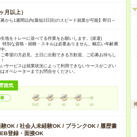
ヶ月以上）
募から1週間以内(最短2日目)のスピード就業が可能】即日～
生地をトレーに並べてる作業をお願いします。(派遣)
K、特別な資格・経験・スキルは必要ありません。幅広い年齢層
躍中。
をご希望の方必見。土日に出勤できる方歓迎。ご応募お待ちし
す！
払いサービスは就業状況によって利用できないケースがござい
細はオペレーターまでお問合せください。
雰囲気
層
20代
30
40
50
60
OK / 社会人未経験OK / ブランクOK / 履歴書
 WEB登録・面接OK