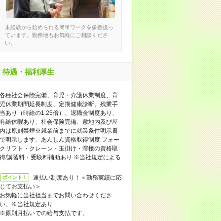
未経験から始められる簡単ワークを多数扱っ
ています。勤務地もお気軽にご相談くださ
い。
待遇・福利厚生
各種社会保険完備、育児・介護休業制度、育
児休業期間延長制度、定期健康診断、残業手
当あり（時給の1.25倍）、退職金制度あり、
有給休暇あり、社会保険完備、敷地内及び屋
内は原則禁煙※就業前までに就業条件明示書
で明示します、あんしん資格取得制度 フォー
クリフト・クレーン・玉掛け・溶接の資格取
得/講習料・受験料補助あり ※当社規定による
速払い制度あり！＜勤務実績に応
ポイント！
じてお支払い＞
お気軽に当社担当までお問い合わせくださ
い。※当社規定あり
※原則月払いでの給与支払です。