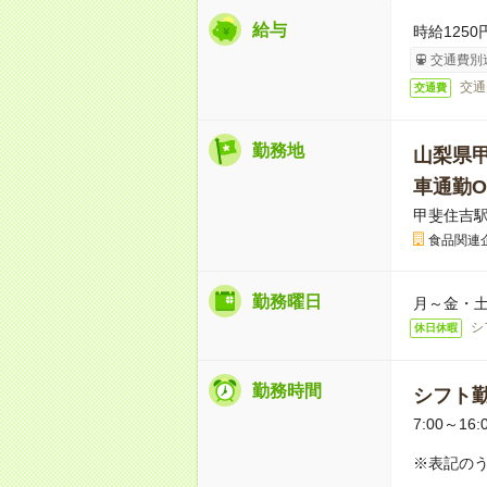
給与
時給1250
交通費別
交通
交通費
勤務地
山梨県
車通勤O
甲斐住吉駅
食品関連
勤務曜日
月～金・
シ
休日休暇
勤務時間
シフト
7:00～16:
※表記のう