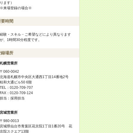
ります）
※来場登録の場合※
所要時間
経験・スキル・ご希望などにより異なります
が、1時間30分程度です。
登録場所
札幌営業所
〒060-0042
北海道札幌市中央区大通西1丁目14番地2号
桂和大通ビル50 6階
TEL：0120-709-707
FAX：0120-709-124
担当：採用担当
宮城営業所
〒980-0013
宮城県仙台市青葉区花京院1丁目1番20号 花
京院スクエア13階