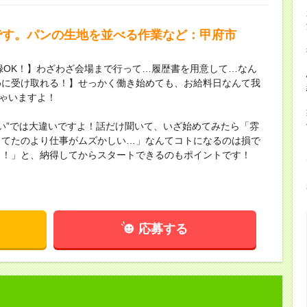
です。パンの生地を並べる作業など：甲府市
録OK！】わざわざ会場まで行って…履歴書を用意して…なん
めに受け取れる！】せっかく働き始めても、お給料日なんて我
ちゃいますよ！
ない”では大違いですよ！話だけ聞いて、いざ始めてみたら「雰
してたのより仕事がムズかしい…」なんてコトになるのは損で
し！」と、納得してからスタートできるのもポイントです！
応募する