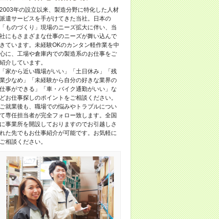
2003年の設立以来、製造分野に特化した人材
派遣サービスを手がけてきた当社。日本の
「ものづくり」現場のニーズ拡大に伴い、当
社にもさまざまな仕事のニーズが舞い込んで
きています。未経験OKのカンタン軽作業を中
心に、工場や倉庫内での製造系のお仕事をご
紹介しています。
「家から近い職場がいい」「土日休み」「残
業少なめ」「未経験から自分の好きな業界の
仕事ができる」「車・バイク通勤がいい」な
どお仕事探しのポイントをご相談ください。
ご就業後も、職場での悩みやトラブルについ
て専任担当者が完全フォロー致します。全国
に事業所を開設しておりますのでお引越しさ
れた先でもお仕事紹介が可能です。お気軽に
ご相談ください。