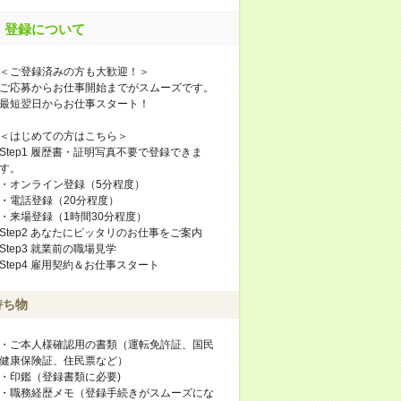
登録について
＜ご登録済みの方も大歓迎！＞
ご応募からお仕事開始までがスムーズです。
最短翌日からお仕事スタート！
＜はじめての方はこちら＞
Step1 履歴書・証明写真不要で登録できま
す。
・オンライン登録（5分程度）
・電話登録（20分程度）
・来場登録（1時間30分程度）
Step2 あなたにピッタリのお仕事をご案内
Step3 就業前の職場見学
Step4 雇用契約＆お仕事スタート
持ち物
・ご本人様確認用の書類（運転免許証、国民
健康保険証、住民票など）
・印鑑（登録書類に必要)
・職務経歴メモ（登録手続きがスムーズにな