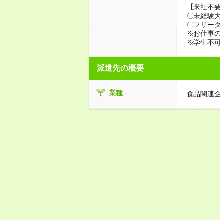
【来社不要
〇未経験
〇フリータ
※お仕事の
※学生不
派遣先の概要
業種
食品関連