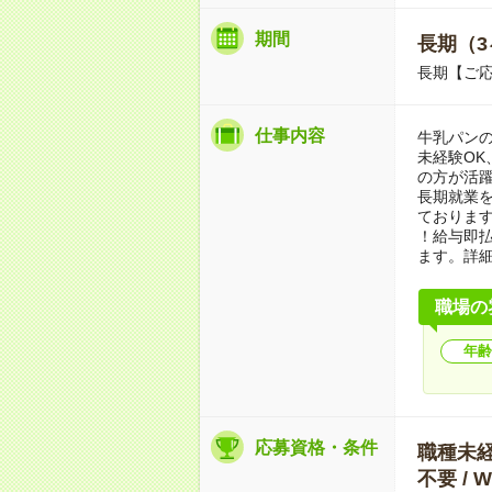
期間
長期（3
長期【ご応
仕事内容
牛乳パンの
未経験O
の方が活
長期就業
ておりま
！給与即
ます。詳
職場の
年齢
応募資格・条件
職種未経験
不要 /