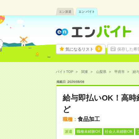
エン派遣
エン バイト
0
気になるリスト
保存した希
バイトTOP
関東
山梨県
甲府市
給与
掲載日 :
2026
/
08
/
08
給与即払いOK！高
ど
食品加工
職種：
派遣
職種未経験OK
社会人未経験OK