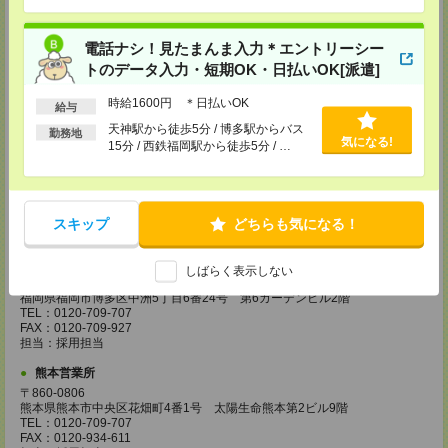
担当：採用担当
広島営業所
電話ナシ！見たまんま入力＊エントリーシー
〒730-0031
トのデータ入力・短期OK・日払いOK[派遣]
広島県広島市中区紙屋町2丁目1番地22号 広島興銀ビル11階
TEL：0120-709-707
時給1600円 ＊日払いOK
給与
FAX：0120-934-504
担当：採用担当
天神駅から徒歩5分 / 博多駅からバス
勤務地
気になる!
15分 / 西鉄福岡駅から徒歩5分 / …
松山営業所
〒790-0003
愛媛県松山市三番町7丁目1番地21号 ジブラルタ生命松山ビル8階
TEL：0120-709-707
FAX：0120-709-890
スキップ
どちらも気になる！
担当：採用担当
福岡営業所
しばらく表示しない
〒810-0801
福岡県福岡市博多区中洲5丁目6番24号 第6ガーデンビル2階
TEL：0120-709-707
FAX：0120-709-927
担当：採用担当
熊本営業所
〒860-0806
熊本県熊本市中央区花畑町4番1号 太陽生命熊本第2ビル9階
TEL：0120-709-707
FAX：0120-934-611