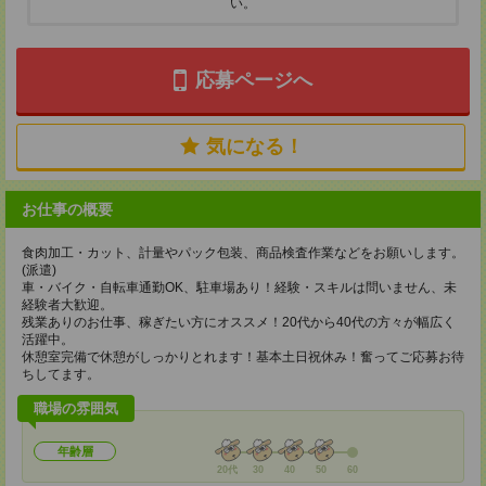
い。
応募ページへ
気になる！
お仕事の概要
食肉加工・カット、計量やパック包装、商品検査作業などをお願いします。
(派遣)
車・バイク・自転車通勤OK、駐車場あり！経験・スキルは問いません、未
経験者大歓迎。
残業ありのお仕事、稼ぎたい方にオススメ！20代から40代の方々が幅広く
活躍中。
休憩室完備で休憩がしっかりとれます！基本土日祝休み！奮ってご応募お待
ちしてます。
職場の雰囲気
年齢層
20代
30
40
50
60