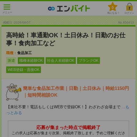
0
メニュー
気になる！
ログイン
掲載日 :2026
/
08
/
07
No.850413
高時給！車通勤OK！土日休み！日勤のお仕
事！食肉加工など
職種：
食品加工
派遣
職種未経験OK
社会人未経験OK
ブランクOK
WEB登録・面接OK
簡単な食品加工作業｜日勤｜土日休み｜時給1150円
｜短時間相談OK
【来社不要！電話もしくはWEBで登録OK！】わざわざ会場まで
...も
っとみる
応募が集まった時点で掲載終了
この求人は応募が集まり次第、掲載終了致します。予めご理解くださ