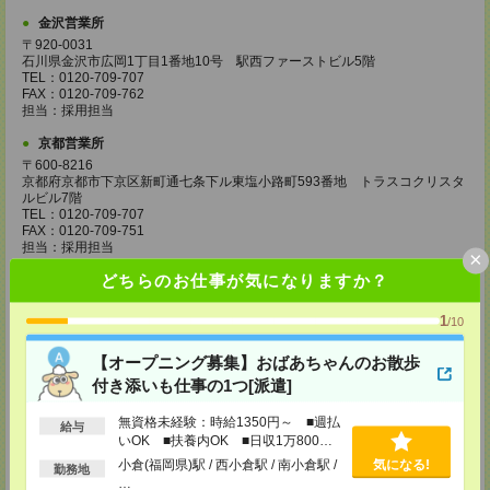
金沢営業所
〒920-0031
石川県金沢市広岡1丁目1番地10号 駅西ファーストビル5階
TEL：0120-709-707
FAX：0120-709-762
担当：採用担当
京都営業所
〒600-8216
京都府京都市下京区新町通七条下ル東塩小路町593番地 トラスコクリスタ
ルビル7階
TEL：0120-709-707
FAX：0120-709-751
担当：採用担当
×
どちらのお仕事が気になりますか？
大阪営業所
〒530-0017
大阪府大阪市北区角田町8番1号 大阪梅田ツインタワーズ・ノース34階
1
/10
TEL：0120-995-985
FAX：0120-992-568
【オープニング募集】おばあちゃんのお散歩
担当：採用担当
付き添いも仕事の1つ[派遣]
神戸営業所
無資格未経験：時給1350円～ ■週払
〒650-0044
給与
兵庫県神戸市中央区東川崎町1丁目3番3号 神戸ハーバーランドセンタービ
いOK ■扶養内OK ■日収1万800円
ル18階
以上
小倉(福岡県)駅 / 西小倉駅 / 南小倉駅 /
気になる!
勤務地
TEL：0120-995-984
…
FAX：0120-709-785