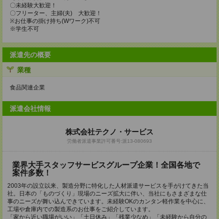
〇未経験大歓迎！
〇フリーター、主婦(夫) 大歓迎！
※お仕事の掛け持ち(Wワーク)不可
※学生不可
派遣先の概要
業種
食品関連企業
派遣会社情報
株式会社テクノ・サービス
労働者派遣事業許可番号:派13-080693
業界大手スタッフサービスグループ企業！全国各地で
案件多数！
2003年の設立以来、製造分野に特化した人材派遣サービスを手がけてきた当
社。日本の「ものづくり」現場のニーズ拡大に伴い、当社にもさまざまな仕
事のニーズが舞い込んできています。未経験OKのカンタン軽作業を中心に、
工場や倉庫内での製造系のお仕事をご紹介しています。
「家から近い職場がいい」「土日休み」「残業少なめ」「未経験から自分の