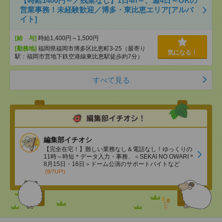
【時給1400円～／残業なし】1日4h～、週4日～OKの
営業事務！未経験歓迎／博多・東比恵エリア[アルバ
イト]
[給 与]
時給1,400円～1,500円
[勤務地]
福岡県福岡市博多区比恵町3-25（最寄り
気になる！
駅：福岡市営地下鉄空港線東比恵駅徒歩約7分）
すべて見る
編集部イチオシ
【完全在宅！】難しい業務なし＆電話なし！ゆっくりの
11時～時短＊データ入力・事務、＜SEKAI NO OWARI＊
8月15日・16日＞ドーム公演のサポートバイトなど
(8/7UP!)