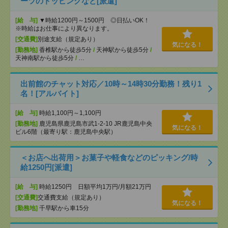
ーツのトッピングなど[派遣]
[給 与]
▼時給1200円～1500円 ◎日払いOK！
※時給はお仕事により異なります。
[交通費]
別途支給（規定あり）
気になる！
[勤務地]
香椎駅から徒歩5分
/
天神駅から徒歩5分
/
天神南駅から徒歩5分
/
…
出前館のチャット対応／10時～14時30分勤務！残り1
名！[アルバイト]
[給 与]
時給1,100円～1,100円
[勤務地]
鹿児島県鹿児島市武1-2-10 JR鹿児島中央
気になる！
ビル6階（最寄り駅：鹿児島中央駅）
＜お店へ出荷用＞お菓子や軽食などのピッキング/時
給1250円[派遣]
[給 与]
時給1250円 日額平均1万円/月額21万円
[交通費]
交通費支給（規定あり）
気になる！
[勤務地]
千早駅から車15分