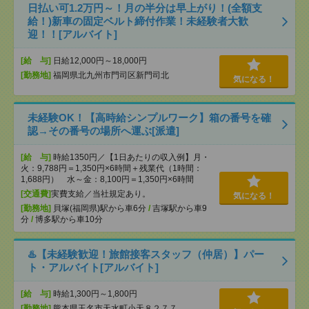
日払い可1.2万円～！月の半分は早上がり！(全額支
給！)新車の固定ベルト締付作業！未経験者大歓
迎！！[アルバイト]
[給 与]
日給12,000円～18,000円
[勤務地]
福岡県北九州市門司区新門司北
気になる！
未経験OK！【高時給シンプルワーク】箱の番号を確
認→その番号の場所へ運ぶ[派遣]
[給 与]
時給1350円／【1日あたりの収入例】月・
火：9,788円＝1,350円×6時間＋残業代（1時間：
1,688円） 水～金：8,100円＝1,350円×6時間
[交通費]
実費支給／当社規定あり。
気になる！
[勤務地]
貝塚(福岡県)駅から車6分
/
吉塚駅から車9
分
/
博多駅から車10分
♨️【未経験歓迎！旅館接客スタッフ（仲居）】パー
ト・アルバイト[アルバイト]
[給 与]
時給1,300円～1,800円
[勤務地]
熊本県玉名市天水町小天８２７７