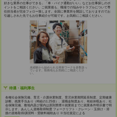
好きな業界の仕事ができる」「車・バイク通勤がいい」などお仕事探しのポ
イントをご相談ください。ご就業後も、職場での悩みやトラブルについて専
任担当者が完全フォロー致します。全国に事業所を開設しておりますのでお
引越しされた先でもお仕事紹介が可能です。お気軽にご相談ください。
未経験から始められる簡単ワークを多数扱っ
ています。勤務地もお気軽にご相談くださ
い。
待遇・福利厚生
各種社会保険完備、育児・介護休業制度、育児休業期間延長制度、定期健康
診断、残業手当あり（時給の1.25倍）、退職金制度あり、有給休暇あり、社
会保険完備、敷地内及び屋内は原則禁煙※就業前までに就業条件明示書で明
示します、あんしん資格取得制度 フォークリフト・クレーン・玉掛け・溶
接の資格取得/講習料・受験料補助あり ※当社規定による