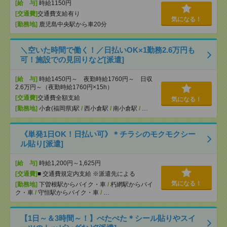
[給 与]
時給1150円
[交通費]
交通費支給有り
気になる！
[勤務地]
鹿児島中央駅から車20分
＼空いた時間で働く！／日払いOK×1勤務2.6万円も
可！施設での見回りなど[派遣]
[給 与]
時給1450円～ 夜勤時給1760円～ 日収
2.6万円～（夜勤時給1760円×15h）
[交通費]
交通費全額支給
気になる！
[勤務地]
小倉(福岡県)駅
/
西小倉駅
/
南小倉駅
/
…
《単発1日OK！日払い可》＊チラシのモクモクシー
ル貼り[派遣]
[給 与]
時給1,200円～1,625円
[交通費]
■ 交通費規定内支給 ※派遣先による
気になる！
[勤務地]
下曽根駅からバイク・車
/
朽網駅からバイ
ク・車
/
守恒駅からバイク・車
/
…
【1日～＆3時間～！】ぺたぺた＊シール貼りやスイ