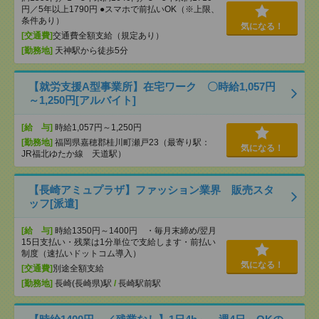
円／5年以上1790円 ●スマホで前払いOK（※上限、
条件あり）
気になる！
[交通費]
交通費全額支給（規定あり）
[勤務地]
天神駅から徒歩5分
【就労支援A型事業所】在宅ワーク 〇時給1,057円
～1,250円[アルバイト]
[給 与]
時給1,057円～1,250円
[勤務地]
福岡県嘉穂郡桂川町瀬戸23（最寄り駅：
気になる！
JR福北ゆたか線 天道駅）
【長崎アミュプラザ】ファッション業界 販売スタ
ッフ[派遣]
[給 与]
時給1350円～1400円 ・毎月末締め/翌月
15日支払い・残業は1分単位で支給します・前払い
制度（速払いドットコム導入）
気になる！
[交通費]
別途全額支給
[勤務地]
長崎(長崎県)駅
/
長崎駅前駅