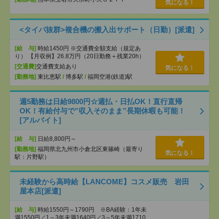
気になる！
<タイパ抜群>複合機の搬入出サポート（日勤）[派遣]
[給 与]
時給1450円 ※交通費全額支給（規定あ
り） 【月収例】26.8万円（20日勤務＋残業20h）
[交通費]
交通費支給あり
気になる！
[勤務地]
東比恵駅
/
博多駅
/
福岡空港(鉄道)駅
週5勤務は日給9800円☆週払・日払OK！直行直帰
OK！有給付与で”収入そのまま”長期休暇も可能！
[アルバイト]
[給 与]
日給8,800円～
[勤務地]
福岡県北九州市小倉北区東篠崎（最寄り
気になる！
駅：片野駅）
未経験から高時給【LANCOME】コスメ販売 岩田
屋本店[派遣]
[給 与]
時給1550円～1790円 ※BA経験：1年未
満1550円／1～3年未満1640円／3～5年未満1710