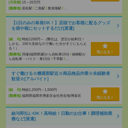
[月収例]
15～20万円
[勤務地]
若松駅
/
二島駅
/
奥洞海駅
/
…
【1日のみの単発OK！】店頭でお客様に配るグッズ
を袋や箱にセットするだけ[派遣]
[給 与]
時給1200円～（弊社は、翌日が給料日！
しかも、100％支給なので働いた分がすぐにもらえ
る！）
気になる！
[勤務地]
貝塚(福岡県)駅から自転車10分
/
箱崎駅か
ら自転車・バイク・車15分
/
千早駅
/
…
すぐ働ける☆糟屋郡駅近☆商品検品作業☆未経験者
歓迎☆[アルバイト]
[給 与]
時給1,250円～1,500円
[勤務地]
福岡県福岡市博多区会社所在地/博多区
気になる！
給与即払いOK！高時給！日勤のお仕事！調理補助業
務など[派遣]