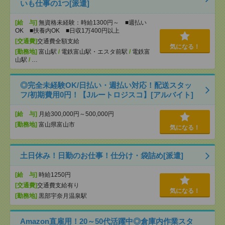
いも仕事の1つ[派遣]
[給 与]
無資格未経験：時給1300円～ ■週払い
OK ■扶養内OK ■日収1万400円以上
[交通費]
交通費全額支給
気になる！
[勤務地]
富山駅
/
電鉄富山駅・エスタ前駅
/
電鉄富
山駅
/
…
◎完全未経験OK/日払い・週払い対応！配送スタッ
フ/初期費用0円！【Jルートロジスコ】[アルバイト]
[給 与]
月給300,000円～500,000円
[勤務地]
富山県富山市
気になる！
土日休み！日勤のお仕事！仕分け・袋詰め[派遣]
[給 与]
時給1250円
[交通費]
交通費支給有り
気になる！
[勤務地]
黒部宇奈月温泉駅
Amazon直雇用！20～50代活躍中◎倉庫内作業スタ