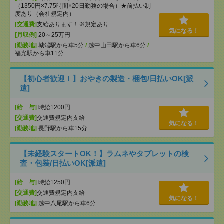
（1350円×7.75時間×20日勤務の場合）★前払い制
度あり（会社規定内）
[交通費]
支給あります！※規定あり
気になる！
[月収例]
20～25万円
[勤務地]
城端駅から車5分
/
越中山田駅から車6分
/
福光駅から車11分
【初心者歓迎！】おやきの製造・梱包/日払いOK[派
遣]
[給 与]
時給1200円
[交通費]
交通費規定内支給
気になる！
[勤務地]
長野駅から車15分
【未経験スタートOK！】ラムネやタブレットの検
査・包装/日払いOK[派遣]
[給 与]
時給1250円
[交通費]
交通費規定内支給
気になる！
[勤務地]
越中八尾駅から車6分