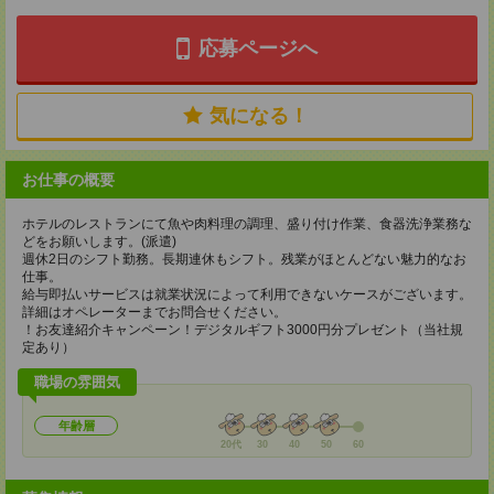
応募ページへ
気になる！
お仕事の概要
ホテルのレストランにて魚や肉料理の調理、盛り付け作業、食器洗浄業務な
どをお願いします。(派遣)
週休2日のシフト勤務。長期連休もシフト。残業がほとんどない魅力的なお
仕事。
給与即払いサービスは就業状況によって利用できないケースがございます。
詳細はオペレーターまでお問合せください。
！お友達紹介キャンペーン！デジタルギフト3000円分プレゼント（当社規
定あり）
職場の雰囲気
年齢層
20代
30
40
50
60