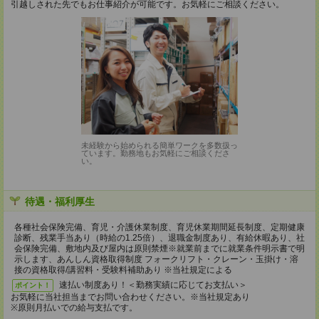
引越しされた先でもお仕事紹介が可能です。お気軽にご相談ください。
未経験から始められる簡単ワークを多数扱っ
ています。勤務地もお気軽にご相談くださ
い。
待遇・福利厚生
各種社会保険完備、育児・介護休業制度、育児休業期間延長制度、定期健康
診断、残業手当あり（時給の1.25倍）、退職金制度あり、有給休暇あり、社
会保険完備、敷地内及び屋内は原則禁煙※就業前までに就業条件明示書で明
示します、あんしん資格取得制度 フォークリフト・クレーン・玉掛け・溶
接の資格取得/講習料・受験料補助あり ※当社規定による
速払い制度あり！＜勤務実績に応じてお支払い＞
ポイント！
お気軽に当社担当までお問い合わせください。※当社規定あり
※原則月払いでの給与支払です。