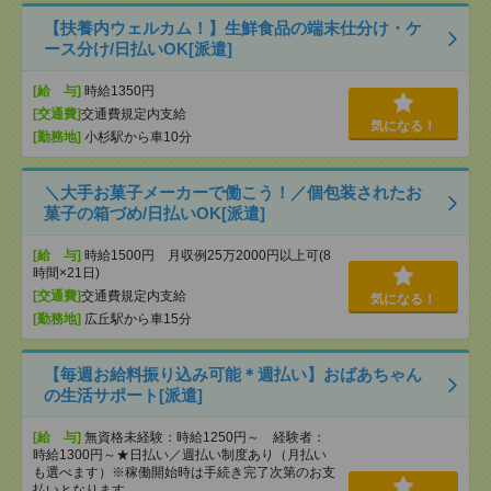
【扶養内ウェルカム！】生鮮食品の端末仕分け・ケ
ース分け/日払いOK[派遣]
[給 与]
時給1350円
[交通費]
交通費規定内支給
気になる！
[勤務地]
小杉駅から車10分
＼大手お菓子メーカーで働こう！／個包装されたお
菓子の箱づめ/日払いOK[派遣]
[給 与]
時給1500円 月収例25万2000円以上可(8
時間×21日)
[交通費]
交通費規定内支給
気になる！
[勤務地]
広丘駅から車15分
【毎週お給料振り込み可能＊週払い】おばあちゃん
の生活サポート[派遣]
[給 与]
無資格未経験：時給1250円～ 経験者：
時給1300円～★日払い／週払い制度あり（月払い
も選べます）※稼働開始時は手続き完了次第のお支
払いとなります。