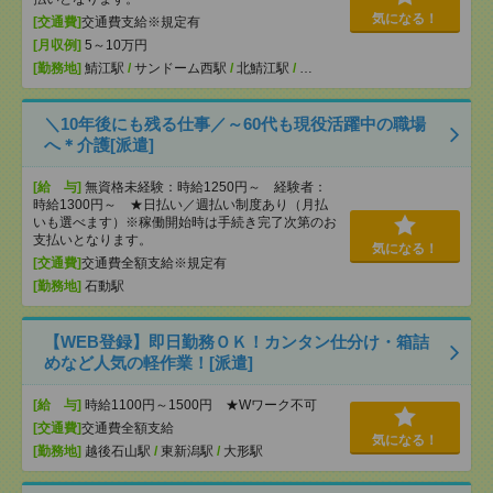
気になる！
[交通費]
交通費支給※規定有
[月収例]
5～10万円
[勤務地]
鯖江駅
/
サンドーム西駅
/
北鯖江駅
/
…
＼10年後にも残る仕事／～60代も現役活躍中の職場
へ＊介護[派遣]
[給 与]
無資格未経験：時給1250円～ 経験者：
時給1300円～ ★日払い／週払い制度あり（月払
いも選べます）※稼働開始時は手続き完了次第のお
支払いとなります。
気になる！
[交通費]
交通費全額支給※規定有
[勤務地]
石動駅
【WEB登録】即日勤務ＯＫ！カンタン仕分け・箱詰
めなど人気の軽作業！[派遣]
[給 与]
時給1100円～1500円 ★Wワーク不可
[交通費]
交通費全額支給
気になる！
[勤務地]
越後石山駅
/
東新潟駅
/
大形駅