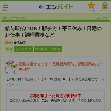
0
メニュー
気になる！
ログイン
掲載日 :2026
/
08
/
10
No.845394
給与即払いOK！駅チカ！平日休み！日勤の
お仕事！調理業務など
職種：
食品加工
派遣
ブランクOK
WEB登録・面接OK
経験を活かせます！長期就業可能。調理業務など：
黒部市
【来社不要！電話もしくはWEBで登録OK！】わざわざ会場まで
...も
っとみる
応募が集まった時点で掲載終了
この求人は応募が集まり次第、掲載終了致します。予めご理解くださ
い。