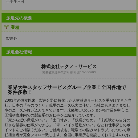
※学生不可
派遣先の概要
業種
製造外
派遣会社情報
株式会社テクノ・サービス
労働者派遣事業許可番号:派13-080693
業界大手スタッフサービスグループ企業！全国各地で
案件多数！
2003年の設立以来、製造分野に特化した人材派遣サービスを手がけてきた当
社。日本の「ものづくり」現場のニーズ拡大に伴い、当社にもさまざまな仕
事のニーズが舞い込んできています。未経験OKのカンタン軽作業を中心に、
工場や倉庫内での製造系のお仕事をご紹介しています。
「家から近い職場がいい」「土日休み」「残業少なめ」「未経験から自分の
好きな業界の仕事ができる」「車・バイク通勤がいい」などお仕事探しのポ
イントをご相談ください。ご就業後も、職場での悩みやトラブルについて専
任担当者が完全フォロー致します。全国に事業所を開設しておりますのでお