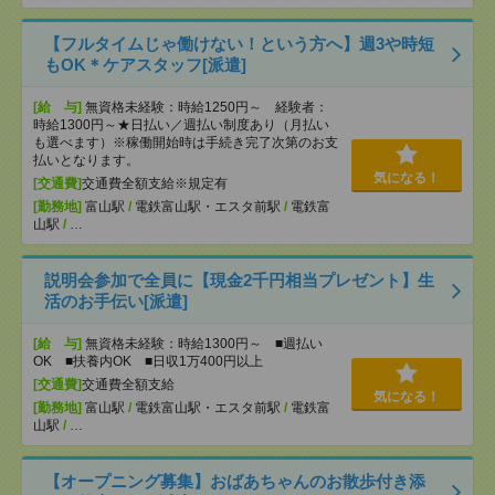
【フルタイムじゃ働けない！という方へ】週3や時短
もOK＊ケアスタッフ[派遣]
[給 与]
無資格未経験：時給1250円～ 経験者：
時給1300円～★日払い／週払い制度あり（月払い
も選べます）※稼働開始時は手続き完了次第のお支
払いとなります。
気になる！
[交通費]
交通費全額支給※規定有
[勤務地]
富山駅
/
電鉄富山駅・エスタ前駅
/
電鉄富
山駅
/
…
説明会参加で全員に【現金2千円相当プレゼント】生
活のお手伝い[派遣]
[給 与]
無資格未経験：時給1300円～ ■週払い
OK ■扶養内OK ■日収1万400円以上
[交通費]
交通費全額支給
気になる！
[勤務地]
富山駅
/
電鉄富山駅・エスタ前駅
/
電鉄富
山駅
/
…
【オープニング募集】おばあちゃんのお散歩付き添