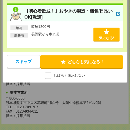
〒730-0031
広島県広島市中区紙屋町2丁目1番地22号 広島興銀ビル11階
【初心者歓迎！】おやきの製造・梱包/日払い
TEL：0120-709-707
FAX：0120-934-504
OK[派遣]
担当：採用担当
時給1200円
給与
松山営業所
長野駅から車15分
〒790-0003
勤務地
気になる!
愛媛県松山市三番町7丁目1番地21号 ジブラルタ生命松山ビル8階
TEL：0120-709-707
FAX：0120-709-890
担当：採用担当
福岡営業所
スキップ
どちらも気になる！
〒810-0801
福岡県福岡市博多区中洲5丁目6番24号 第6ガーデンビル2階
TEL：0120-709-707
しばらく表示しない
FAX：0120-709-927
担当：採用担当
熊本営業所
〒860-0806
熊本県熊本市中央区花畑町4番1号 太陽生命熊本第2ビル9階
TEL：0120-709-707
FAX：0120-934-611
担当：採用担当