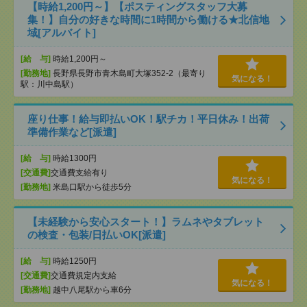
【時給1,200円～】【ポスティングスタッフ大募
集！】自分の好きな時間に1時間から働ける★北信地
域[アルバイト]
[給 与]
時給1,200円～
[勤務地]
長野県長野市青木島町大塚352-2（最寄り
気になる！
駅：川中島駅）
座り仕事！給与即払いOK！駅チカ！平日休み！出荷
準備作業など[派遣]
[給 与]
時給1300円
[交通費]
交通費支給有り
気になる！
[勤務地]
米島口駅から徒歩5分
【未経験から安心スタート！】ラムネやタブレット
の検査・包装/日払いOK[派遣]
[給 与]
時給1250円
[交通費]
交通費規定内支給
気になる！
[勤務地]
越中八尾駅から車6分