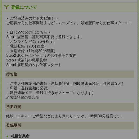
登録について
＜ご登録済みの方も大歓迎！＞
ご応募からお仕事開始までがスムーズです。最短翌日からお仕事スタート！
＜はじめての方はこちら＞
Step1 履歴書・証明写真不要で登録できます。
・オンライン登録（5分程度）
・電話登録（20分程度）
・来場登録（1時間30分程度）
Step2 あなたにピッタリのお仕事をご案内
Step3 就業前の職場見学
Step4 雇用契約＆お仕事スタート
持ち物
・ご本人様確認用の書類（運転免許証、国民健康保険証、住民票など）
・印鑑（登録書類に必要)
・職務経歴メモ（登録手続きがスムーズになります）
※来場登録の場合※
所要時間
経験・スキル・ご希望などにより異なりますが、1時間30分程度です。
登録場所
札幌営業所