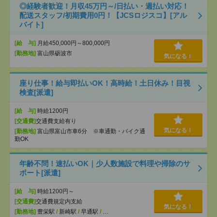
◎経験者歓迎！月収45万円～/日払い・週払い対応！
配送スタッフ/初期費用0円！【JCSロジスコ】[アル
バイト]
[給 与]
月給450,000円～800,000円
[勤務地]
富山県砺波市
気になる！
座り仕事！給与即払いOK！高時給！土日休み！目視
検査[派遣]
[給 与]
時給1200円
[交通費]
交通費支給有り
気になる！
[勤務地]
富山県富山市車6分 ※車通勤・バイク通
勤OK
年齢不問！速払いOK｜少人数施設で料理や掃除のサ
ポート[派遣]
[給 与]
時給1200円～
[交通費]
交通費規定内支給
気になる！
[勤務地]
豊栄駅
/
新崎駅
/
早通駅
/
…