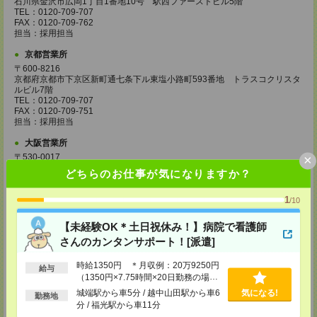
石川県金沢市広岡1丁目1番地10号 駅西ファーストビル5階
TEL：0120-709-707
FAX：0120-709-762
担当：採用担当
京都営業所
〒600-8216
京都府京都市下京区新町通七条下ル東塩小路町593番地 トラスコクリスタ
ルビル7階
TEL：0120-709-707
FAX：0120-709-751
担当：採用担当
大阪営業所
×
〒530-0017
大阪府大阪市北区角田町8番1号 大阪梅田ツインタワーズ・ノース34階
どちらのお仕事が気になりますか？
TEL：0120-995-985
FAX：0120-992-568
1
担当：採用担当
/10
神戸営業所
【未経験OK＊土日祝休み！】病院で看護師
〒650-0044
さんのカンタンサポート！[派遣]
兵庫県神戸市中央区東川崎町1丁目3番3号 神戸ハーバーランドセンタービ
ル18階
時給1350円 ＊月収例：20万9250円
TEL：0120-995-984
給与
（1350円×7.75時間×20日勤務の場
FAX：0120-709-785
担当：採用担当
合）★前払い制度あり（会社規定内）
城端駅から車5分 / 越中山田駅から車6
気になる!
勤務地
分 / 福光駅から車11分
広島営業所