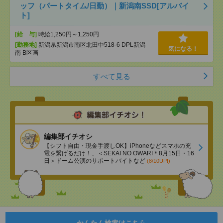
ッフ（パートタイム/日勤）｜新潟南SSD[アルバイ
ト]
[給 与]
時給1,250円～1,250円
[勤務地]
新潟県新潟市南区北田中518-6 DPL新潟
気になる！
南 B区画
すべて見る
編集部イチオシ
【シフト自由・現金手渡しOK】iPhoneなどスマホの充
電を繋げるだけ！、＜SEKAI NO OWARI＊8月15日・16
日＞ドーム公演のサポートバイトなど
(8/10UP!)