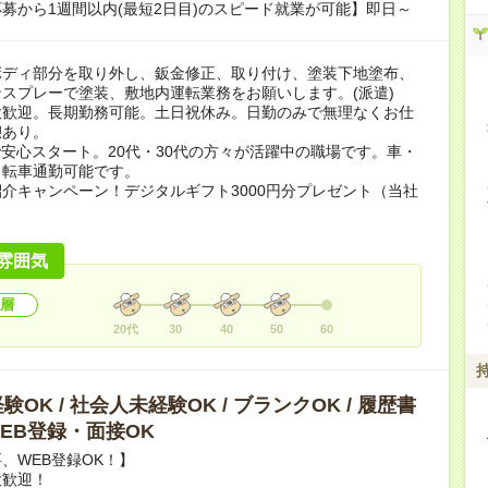
募から1週間以内(最短2日目)のスピード就業が可能】即日～
ボディ部分を取り外し、鈑金修正、取り付け、塗装下地塗布、
スプレーで塗装、敷地内運転業務をお願いします。(派遣)
大歓迎。長期勤務可能。土日祝休み。日勤のみで無理なくお仕
憩あり。
で安心スタート。20代・30代の方々が活躍中の職場です。車・
自転車通勤可能です。
介キャンペーン！デジタルギフト3000円分プレゼント（当社
）
雰囲気
層
20代
30
40
50
60
OK / 社会人未経験OK / ブランクOK / 履歴書
 WEB登録・面接OK
、WEB登録OK！】
大歓迎！