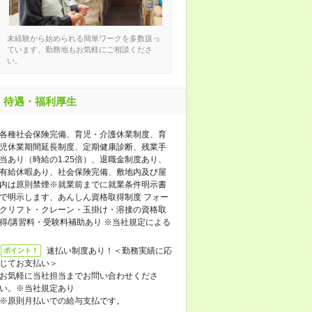
未経験から始められる簡単ワークを多数扱っ
ています。勤務地もお気軽にご相談くださ
い。
待遇・福利厚生
各種社会保険完備、育児・介護休業制度、育
児休業期間延長制度、定期健康診断、残業手
当あり（時給の1.25倍）、退職金制度あり、
有給休暇あり、社会保険完備、敷地内及び屋
内は原則禁煙※就業前までに就業条件明示書
で明示します、あんしん資格取得制度 フォー
クリフト・クレーン・玉掛け・溶接の資格取
得/講習料・受験料補助あり ※当社規定による
速払い制度あり！＜勤務実績に応
ポイント！
じてお支払い＞
お気軽に当社担当までお問い合わせくださ
い。※当社規定あり
※原則月払いでの給与支払です。