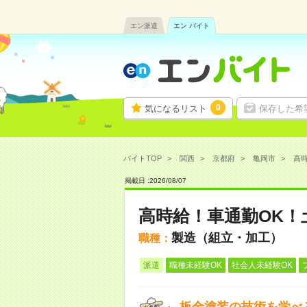
エン派遣
エン バイト
0
気になるリスト
保存した希
バイトTOP
関西
京都府
亀岡市
高時
掲載日 :
2026
/
08
/
07
高時給！車通勤OK！
製造（組立・加工）
職種：
派遣
職種未経験OK
社会人未経験OK
板金塗装の技術を学べ