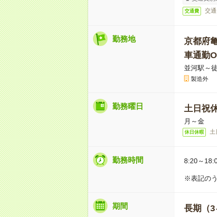
交通
交通費
勤務地
京都府
車通勤O
並河駅～徒
製造外
勤務曜日
土日祝
月～金
土
休日休暇
勤務時間
8:20～18:
※表記のう
期間
長期（3