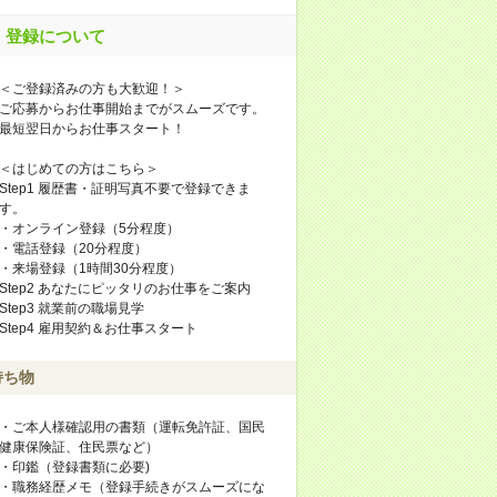
登録について
＜ご登録済みの方も大歓迎！＞
ご応募からお仕事開始までがスムーズです。
最短翌日からお仕事スタート！
＜はじめての方はこちら＞
Step1 履歴書・証明写真不要で登録できま
す。
・オンライン登録（5分程度）
・電話登録（20分程度）
・来場登録（1時間30分程度）
Step2 あなたにピッタリのお仕事をご案内
Step3 就業前の職場見学
Step4 雇用契約＆お仕事スタート
持ち物
・ご本人様確認用の書類（運転免許証、国民
健康保険証、住民票など）
・印鑑（登録書類に必要)
・職務経歴メモ（登録手続きがスムーズにな