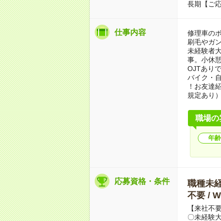
長期【ご応
仕事内容
修理車の
刷毛やガン
未経験者
事。小休
OJTあり
バイク・
！お友達紹
規定あり
職場の
年齢
応募資格・条件
職種未経験
不要 /
【来社不要
〇未経験