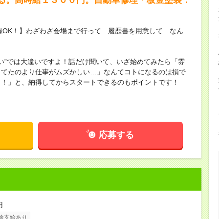
録OK！】わざわざ会場まで行って…履歴書を用意して…なん
ない”では大違いですよ！話だけ聞いて、いざ始めてみたら「雰
してたのより仕事がムズかしい…」なんてコトになるのは損で
し！」と、納得してからスタートできるのもポイントです！
応募する
円
途支給あり