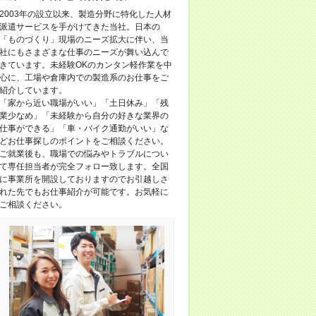
2003年の設立以来、製造分野に特化した人材
派遣サービスを手がけてきた当社。日本の
「ものづくり」現場のニーズ拡大に伴い、当
社にもさまざまな仕事のニーズが舞い込んで
きています。未経験OKのカンタン軽作業を中
心に、工場や倉庫内での製造系のお仕事をご
紹介しています。
「家から近い職場がいい」「土日休み」「残
業少なめ」「未経験から自分の好きな業界の
仕事ができる」「車・バイク通勤がいい」な
どお仕事探しのポイントをご相談ください。
ご就業後も、職場での悩みやトラブルについ
て専任担当者が完全フォロー致します。全国
に事業所を開設しておりますのでお引越しさ
れた先でもお仕事紹介が可能です。お気軽に
ご相談ください。