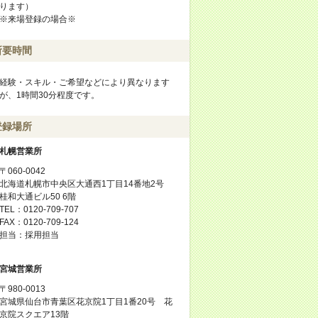
ります）
※来場登録の場合※
所要時間
経験・スキル・ご希望などにより異なります
が、1時間30分程度です。
登録場所
札幌営業所
〒060-0042
北海道札幌市中央区大通西1丁目14番地2号
桂和大通ビル50 6階
TEL：0120-709-707
FAX：0120-709-124
担当：採用担当
宮城営業所
〒980-0013
宮城県仙台市青葉区花京院1丁目1番20号 花
京院スクエア13階