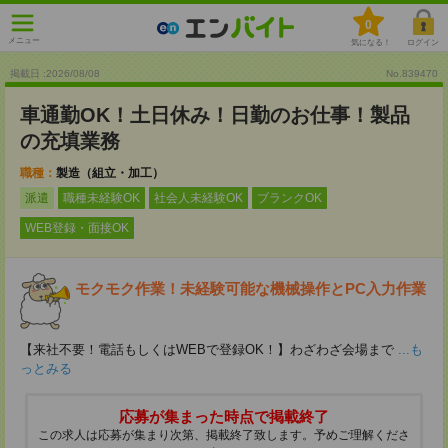
0
メニュー
気になる！
ログイン
掲載日 :2026
/
08
/
08
No.839470
車通勤OK！土日休み！日勤のお仕事！製品
の充填業務
職種：
製造（組立・加工）
派遣
職種未経験OK
社会人未経験OK
ブランクOK
WEB登録・面接OK
モクモク作業！未経験可能な機械操作とPC入力作業
【来社不要！電話もしくはWEBで登録OK！】わざわざ会場まで
...も
っとみる
応募が集まった時点で掲載終了
この求人は応募が集まり次第、掲載終了致します。予めご理解くださ