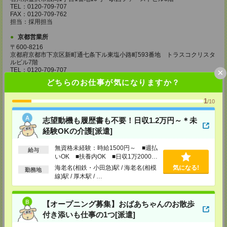
TEL：0120-709-707
FAX：0120-709-762
担当：採用担当
京都営業所
〒600-8216
京都府京都市下京区新町通七条下ル東塩小路町593番地 トラスコクリスタ
ルビル7階
TEL：0120-709-707
×
FAX：0120-709-751
どちらのお仕事が気になりますか？
担当：採用担当
大阪営業所
1
/10
〒530-0017
大阪府大阪市北区角田町8番1号 大阪梅田ツインタワーズ・ノース34階
志望動機も履歴書も不要！日収1.2万円～＊未
TEL：0120-995-985
経験OKの介護[派遣]
FAX：0120-992-568
担当：採用担当
無資格未経験：時給1500円～ ■週払
給与
神戸営業所
いOK ■扶養内OK ■日収1万2000円
以上
〒650-0044
海老名(相鉄・小田急)駅 / 海老名(相模
気になる!
勤務地
兵庫県神戸市中央区東川崎町1丁目3番3号 神戸ハーバーランドセンタービ
線)駅 / 厚木駅 / …
ル18階
TEL：0120-995-984
FAX：0120-709-785
【オープニング募集】おばあちゃんのお散歩
担当：採用担当
付き添いも仕事の1つ[派遣]
広島営業所