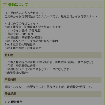
登録について
＜ご登録済みの方も大歓迎！＞
ご応募からお仕事開始までがスムーズです。最短翌日からお仕事スタート！
＜はじめての方はこちら＞
Step1 履歴書・証明写真不要で登録できます。
・オンライン登録（5分程度）
・電話登録（20分程度）
・来場登録（1時間30分程度）
Step2 あなたにピッタリのお仕事をご案内
Step3 就業前の職場見学
Step4 雇用契約＆お仕事スタート
持ち物
・ご本人様確認用の書類（運転免許証、国民健康保険証、住民票など）
・印鑑（登録書類に必要)
・職務経歴メモ（登録手続きがスムーズになります）
※来場登録の場合※
所要時間
経験・スキル・ご希望などにより異なりますが、1時間30分程度です。
登録場所
札幌営業所