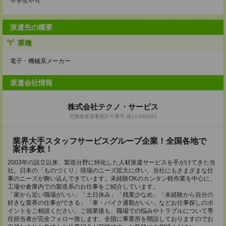
※学生不可
派遣先の概要
業種
電子・機械系メーカー
派遣会社情報
株式会社テクノ・サービス
労働者派遣事業許可番号:派13-080693
業界大手スタッフサービスグループ企業！全国各地で
案件多数！
2003年の設立以来、製造分野に特化した人材派遣サービスを手がけてきた当
社。日本の「ものづくり」現場のニーズ拡大に伴い、当社にもさまざまな仕
事のニーズが舞い込んできています。未経験OKのカンタン軽作業を中心に、
工場や倉庫内での製造系のお仕事をご紹介しています。
「家から近い職場がいい」「土日休み」「残業少なめ」「未経験から自分の
好きな業界の仕事ができる」「車・バイク通勤がいい」などお仕事探しのポ
イントをご相談ください。ご就業後も、職場での悩みやトラブルについて専
任担当者が完全フォロー致します。全国に事業所を開設しておりますのでお