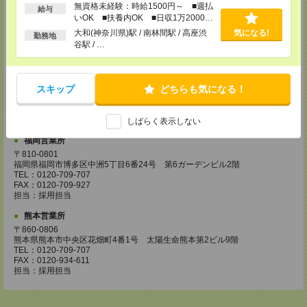
〒730-0031
無資格未経験：時給1500円～ ■週払
給与
広島県広島市中区紙屋町2丁目1番地22号 広島興銀ビル11階
いOK ■扶養内OK ■日収1万2000円
TEL：0120-709-707
以上
大和(神奈川県)駅 / 南林間駅 / 高座渋
気になる!
FAX：0120-934-504
勤務地
谷駅 / …
担当：採用担当
松山営業所
〒790-0003
スキップ
どちらも気になる！
愛媛県松山市三番町7丁目1番地21号 ジブラルタ生命松山ビル8階
TEL：0120-709-707
FAX：0120-709-890
担当：採用担当
しばらく表示しない
福岡営業所
〒810-0801
福岡県福岡市博多区中洲5丁目6番24号 第6ガーデンビル2階
TEL：0120-709-707
FAX：0120-709-927
担当：採用担当
熊本営業所
〒860-0806
熊本県熊本市中央区花畑町4番1号 太陽生命熊本第2ビル9階
TEL：0120-709-707
FAX：0120-934-611
担当：採用担当