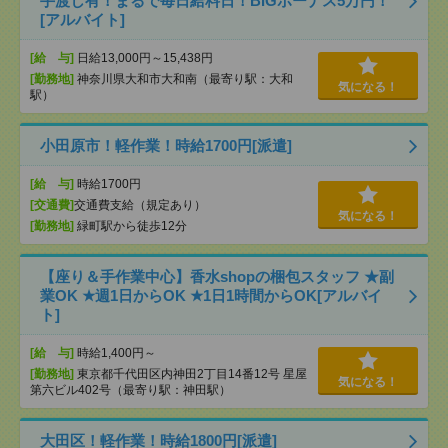
手渡し有！まるで毎日給料日！BIGボーナス5万円！
[アルバイト]
[給 与]
日給13,000円～15,438円
[勤務地]
神奈川県大和市大和南（最寄り駅：大和
気になる！
駅）
小田原市！軽作業！時給1700円[派遣]
[給 与]
時給1700円
[交通費]
交通費支給（規定あり）
気になる！
[勤務地]
緑町駅から徒歩12分
【座り＆手作業中心】香水shopの梱包スタッフ ★副
業OK ★週1日からOK ★1日1時間からOK[アルバイ
ト]
[給 与]
時給1,400円～
[勤務地]
東京都千代田区内神田2丁目14番12号 星屋
気になる！
第六ビル402号（最寄り駅：神田駅）
大田区！軽作業！時給1800円[派遣]