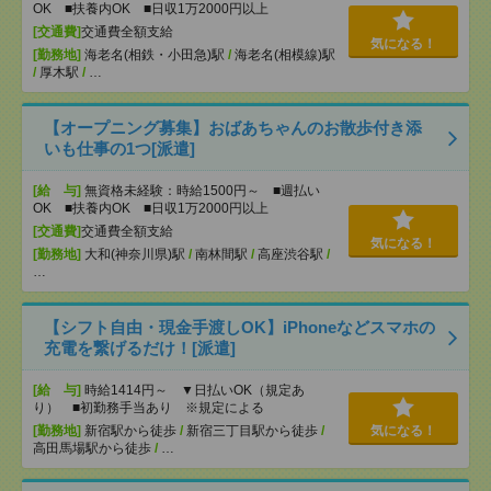
OK ■扶養内OK ■日収1万2000円以上
[交通費]
交通費全額支給
気になる！
[勤務地]
海老名(相鉄・小田急)駅
/
海老名(相模線)駅
/
厚木駅
/
…
【オープニング募集】おばあちゃんのお散歩付き添
いも仕事の1つ[派遣]
[給 与]
無資格未経験：時給1500円～ ■週払い
OK ■扶養内OK ■日収1万2000円以上
[交通費]
交通費全額支給
気になる！
[勤務地]
大和(神奈川県)駅
/
南林間駅
/
高座渋谷駅
/
…
【シフト自由・現金手渡しOK】iPhoneなどスマホの
充電を繋げるだけ！[派遣]
[給 与]
時給1414円～ ▼日払いOK（規定あ
り） ■初勤務手当あり ※規定による
[勤務地]
新宿駅から徒歩
/
新宿三丁目駅から徒歩
/
気になる！
高田馬場駅から徒歩
/
…