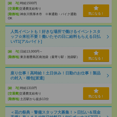
[給 与]
時給1500円
[交通費]
交通費支給有り
気になる！
[勤務地]
神奈川県厚木市 ※車通勤・バイク通勤
OK
人気イベントも！好きな場所で働けるイベントスタ
ッフ☆来社不要！働いたその日に給料もらえる日払
い/T1[アルバイト]
[給 与]
日給13,000円～
[勤務地]
東京都豊島区南池袋（最寄り駅：池袋駅）
気になる！
座り仕事！高時給！土日休み！日勤のお仕事！製品
の封入・梱包[派遣]
[給 与]
時給1310円
[交通費]
交通費支給有り
気になる！
[勤務地]
土呂駅から徒歩13分
＜花の祭典・警備スタッフ大募集！＞日払い＆現金