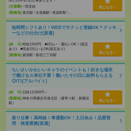
間5,120円のお仕事あります！
[交通費]
一部支給
気になる！
[勤務地]
東京駅
/
水道橋駅
/
有楽町駅
/
…
短時間シフトあり！WEBでサクッと登録OK＊クッキ
ーなどの仕分け[派遣]
[給 与]
時給1500円 ■日払い・週払いOK！(規定
あり) ■現金日払いもOK(規定あり)
気になる！
[勤務地]
新宿駅
/
新宿三丁目駅
ちいさいかわいいキャラのイベントも！好きな場所
で働ける☆来社不要！働いたその日に給料もらえる
◎/T1[アルバイト]
[給 与]
日給13,000円～
[勤務地]
神奈川県横浜市港北区（最寄り駅：新横浜
気になる！
駅）
座り仕事！高時給！車通勤OK！土日休み！品質管
理・検査業務[派遣]