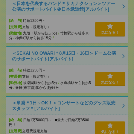
＜日本を代表するバンド＊サカナクション＞ツアー
公演のサポートバイト＠日本武道館[アルバイト]
[給 与]
時給1250円～
[交通費]
支給（規定有り）
気になる！
[勤務地]
九段下駅から徒歩5分
/
竹橋駅から徒歩10
分
/
神保町駅から徒歩15分
/
…
＜SEKAI NO OWARI＊8月15日・16日＞ドーム公演
のサポートバイト[アルバイト]
[給 与]
時給1250円～
[交通費]
支給（規定有り）
気になる！
[勤務地]
後楽園駅から徒歩5分
/
水道橋駅から徒歩5
分
/
春日(東京都)駅から徒歩7分
＜単発＊1日～OK！＞コンサートなどのグッズ販売
スタッフ＊[アルバイト]
[給 与]
日給1万5000円～ ■最大で日給2万8500
円！
[交通費]
交通費規定支給
気になる！