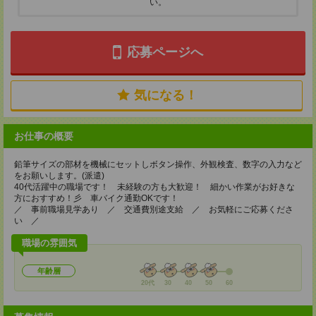
い。
応募ページへ
気になる！
お仕事の概要
鉛筆サイズの部材を機械にセットしボタン操作、外観検査、数字の入力など
をお願いします。(派遣)
40代活躍中の職場です！ 未経験の方も大歓迎！ 細かい作業がお好きな
方におすすめ！彡 車バイク通勤OKです！
／ 事前職場見学あり ／ 交通費別途支給 ／ お気軽にご応募くださ
い ／
職場の雰囲気
年齢層
20代
30
40
50
60