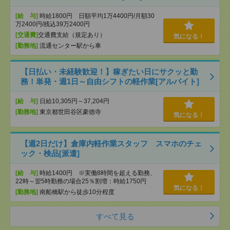
[給 与]
時給1800円 日額平均1万4400円/月額30
万2400円/残込39万2400円
[交通費]
交通費支給（規定あり）
気になる！
[勤務地]
流通センター駅から車
【日払い・未経験歓迎！】稼ぎたい日にサクッと勤
務！単発・週1日～自由シフトの軽作業[アルバイト]
[給 与]
日給10,305円～37,204円
[勤務地]
東京都世田谷区豪徳寺
気になる！
【週2日だけ】倉庫内軽作業スタッフ スマホのチェ
ック・検品[派遣]
[給 与]
時給1400円 ※実働8時間を超える勤務、
22時～翌5時勤務の場合25％割増：時給1750円
気になる！
[勤務地]
南船橋駅から徒歩10分程度
すべて見る