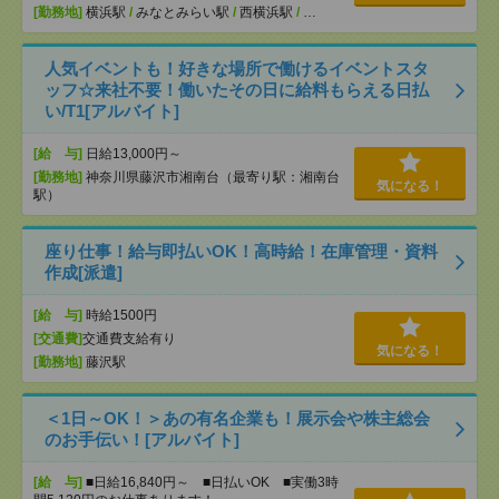
[勤務地]
横浜駅
/
みなとみらい駅
/
西横浜駅
/
…
人気イベントも！好きな場所で働けるイベントスタ
ッフ☆来社不要！働いたその日に給料もらえる日払
い/T1[アルバイト]
[給 与]
日給13,000円～
[勤務地]
神奈川県藤沢市湘南台（最寄り駅：湘南台
気になる！
駅）
座り仕事！給与即払いOK！高時給！在庫管理・資料
作成[派遣]
[給 与]
時給1500円
[交通費]
交通費支給有り
気になる！
[勤務地]
藤沢駅
＜1日～OK！＞あの有名企業も！展示会や株主総会
のお手伝い！[アルバイト]
[給 与]
■日給16,840円～ ■日払いOK ■実働3時