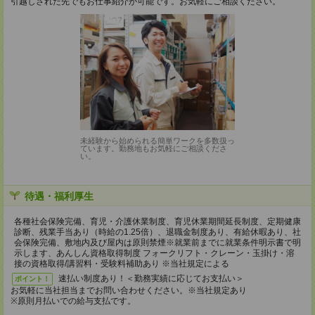
引越しされた先でもお仕事紹介が可能です。お気軽にご相談ください。
未経験から始められる簡単ワークを多数扱っ
ています。勤務地もお気軽にご相談くださ
い。
待遇・福利厚生
各種社会保険完備、育児・介護休業制度、育児休業期間延長制度、定期健康
診断、残業手当あり（時給の1.25倍）、退職金制度あり、有給休暇あり、社
会保険完備、敷地内及び屋内は原則禁煙※就業前までに就業条件明示書で明
示します、あんしん資格取得制度 フォークリフト・クレーン・玉掛け・溶
接の資格取得/講習料・受験料補助あり ※当社規定による
速払い制度あり！＜勤務実績に応じてお支払い＞
ポイント！
お気軽に当社担当までお問い合わせください。※当社規定あり
※原則月払いでの給与支払です。