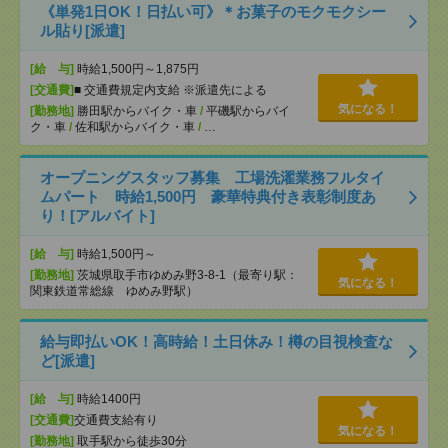
《単発1日OK！日払い可》＊お菓子のモクモクシー
ル貼り[派遣]
[給 与]
時給1,500円～1,875円
[交通費]
■ 交通費規定内支給 ※派遣先による
気になる！
[勤務地]
勝田駅からバイク・車
/
平磯駅からバイ
ク・車
/
佐和駅からバイク・車
/
…
オープニングスタッフ募集 工場洗濯業務フルタイ
ムパート 時給1,500円 豪華特典付き表彰制度あ
り！[アルバイト]
[給 与]
時給1,500円～
[勤務地]
茨城県取手市ゆめみ野3-8-1（最寄り駅：
気になる！
関東鉄道常総線 ゆめみ野駅）
給与即払いOK！高時給！土日休み！樽の目視検査な
ど[派遣]
[給 与]
時給1400円
[交通費]
交通費支給有り
気になる！
[勤務地]
取手駅から徒歩30分