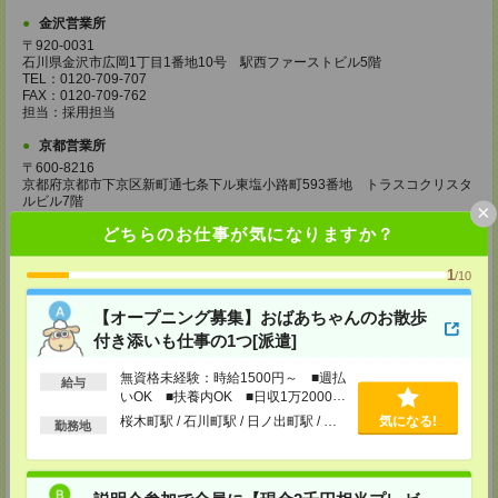
金沢営業所
〒920-0031
石川県金沢市広岡1丁目1番地10号 駅西ファーストビル5階
TEL：0120-709-707
FAX：0120-709-762
担当：採用担当
京都営業所
〒600-8216
京都府京都市下京区新町通七条下ル東塩小路町593番地 トラスコクリスタ
ルビル7階
×
TEL：0120-709-707
どちらのお仕事が気になりますか？
FAX：0120-709-751
担当：採用担当
1
/10
大阪営業所
〒530-0017
【オープニング募集】おばあちゃんのお散歩
大阪府大阪市北区角田町8番1号 大阪梅田ツインタワーズ・ノース34階
付き添いも仕事の1つ[派遣]
TEL：0120-995-985
FAX：0120-992-568
担当：採用担当
無資格未経験：時給1500円～ ■週払
給与
いOK ■扶養内OK ■日収1万2000円
神戸営業所
以上
桜木町駅 / 石川町駅 / 日ノ出町駅 / …
気になる!
勤務地
〒650-0044
兵庫県神戸市中央区東川崎町1丁目3番3号 神戸ハーバーランドセンタービ
ル18階
TEL：0120-995-984
FAX：0120-709-785