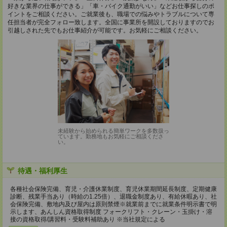
好きな業界の仕事ができる」「車・バイク通勤がいい」などお仕事探しのポ
イントをご相談ください。ご就業後も、職場での悩みやトラブルについて専
任担当者が完全フォロー致します。全国に事業所を開設しておりますのでお
引越しされた先でもお仕事紹介が可能です。お気軽にご相談ください。
未経験から始められる簡単ワークを多数扱っ
ています。勤務地もお気軽にご相談くださ
い。
待遇・福利厚生
各種社会保険完備、育児・介護休業制度、育児休業期間延長制度、定期健康
診断、残業手当あり（時給の1.25倍）、退職金制度あり、有給休暇あり、社
会保険完備、敷地内及び屋内は原則禁煙※就業前までに就業条件明示書で明
示します、あんしん資格取得制度 フォークリフト・クレーン・玉掛け・溶
接の資格取得/講習料・受験料補助あり ※当社規定による