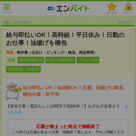
0
メニュー
気になる！
ログイン
掲載日 :2026
/
08
/
04
No.825032
給与即払いOK！高時給！平日休み！日勤の
お仕事！油揚げを梱包
職種：
軽作業（仕分け・ピッキング・検品、商品管理）
派遣
職種未経験OK
社会人未経験OK
ブランクOK
WEB登録・面接OK
給与即払いOK！未経験OK！豆腐、油揚げの製造、
梱包作業：取手市
【来社不要！電話もしくはWEBで登録OK！】わざわざ会場まで
...も
っとみる
応募が集まった時点で掲載終了
この求人は応募が集まり次第、掲載終了致します。予めご理解くださ