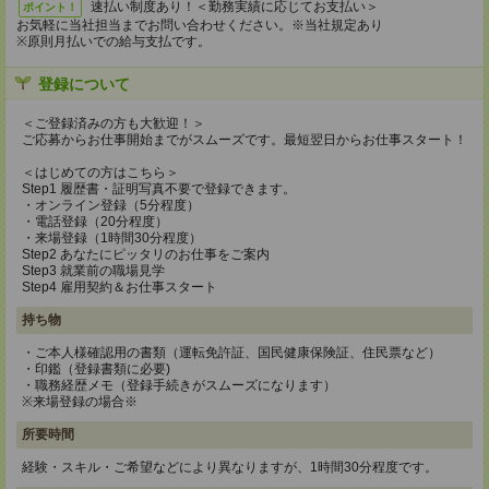
速払い制度あり！＜勤務実績に応じてお支払い＞
ポイント！
お気軽に当社担当までお問い合わせください。※当社規定あり
※原則月払いでの給与支払です。
登録について
＜ご登録済みの方も大歓迎！＞
ご応募からお仕事開始までがスムーズです。最短翌日からお仕事スタート！
＜はじめての方はこちら＞
Step1 履歴書・証明写真不要で登録できます。
・オンライン登録（5分程度）
・電話登録（20分程度）
・来場登録（1時間30分程度）
Step2 あなたにピッタリのお仕事をご案内
Step3 就業前の職場見学
Step4 雇用契約＆お仕事スタート
持ち物
・ご本人様確認用の書類（運転免許証、国民健康保険証、住民票など）
・印鑑（登録書類に必要)
・職務経歴メモ（登録手続きがスムーズになります）
※来場登録の場合※
所要時間
経験・スキル・ご希望などにより異なりますが、1時間30分程度です。