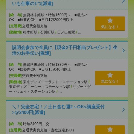
いも仕事の1つ[派遣]
[給 与]
無資格未経験：時給1500円～ ■週払い
OK ■扶養内OK ■日収1万2000円以上
[交通費]
交通費全額支給
気になる！
[勤務地]
桜木町駅
/
石川町駅
/
日ノ出町駅
/
…
説明会参加で全員に【現金2千円相当プレゼント】生
活のお手伝い[派遣]
[給 与]
無資格未経験：時給1330円～ ■週払い
OK ■扶養内OK ■日収1万640円以上
[交通費]
交通費全額支給
気になる！
[勤務地]
東京ディズニーランド・ステーション駅
/
東京ディズニーシー・ステーション駅
/
リゾートゲ
ートウェイ・ステーション駅
/
…
＼！完全在宅！／土日含む週2～OK<講座受付
>@2400円[派遣]
[給 与]
時給2400円＋交
[交通費]
交通費実費支給（当社規定あり）