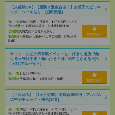
【未経験OK】【服装＆髪色自由！】お菓子のピッキ
ング・シール貼り｜短期[派遣]
[給 与]
時給1400円／月収例：117,600円＝1,400
円×4時間×21日勤務の場合＋交通費別途支給
[交通費]
実費支給／当社規定あり。
気になる！
[勤務地]
七里駅から車6分
/
大宮公園駅
/
大宮(埼玉
県)駅
サマソニなど人気音楽イベントも！好きな場所で働
ける☆来社不要！働いたその日に給料もらえる日払
い/T1[アルバイト]
[給 与]
日給12,000円～
[勤務地]
千葉県柏市柏（最寄り駅：柏駅）
気になる！
【土日休み】【1ヶ月短期】高時給1500円！アルバム
の中身チェック・梱包[派遣]
[給 与]
時給1500円／月収例：252,000円＝1,500
円×8時間×21日勤務の場合＋交通費別途支給