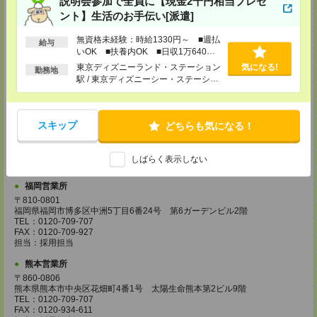
説明会参加で全員に【現金2千円相当プレゼ
担当：採用担当
ント】生活のお手伝い[派遣]
広島営業所
無資格未経験：時給1330円～ ■週払
給与
〒730-0031
いOK ■扶養内OK ■日収1万640円
広島県広島市中区紙屋町2丁目1番地22号 広島興銀ビル11階
以上
TEL：0120-709-707
東京ディズニーランド・ステーション
気になる!
勤務地
FAX：0120-934-504
駅 / 東京ディズニーシー・ステーショ
担当：採用担当
ン駅 / リゾートゲートウェイ・ステー
ション駅 / …
松山営業所
〒790-0003
スキップ
どちらも気になる！
愛媛県松山市三番町7丁目1番地21号 ジブラルタ生命松山ビル8階
TEL：0120-709-707
FAX：0120-709-890
しばらく表示しない
担当：採用担当
福岡営業所
〒810-0801
福岡県福岡市博多区中洲5丁目6番24号 第6ガーデンビル2階
TEL：0120-709-707
FAX：0120-709-927
担当：採用担当
熊本営業所
〒860-0806
熊本県熊本市中央区花畑町4番1号 太陽生命熊本第2ビル9階
TEL：0120-709-707
FAX：0120-934-611