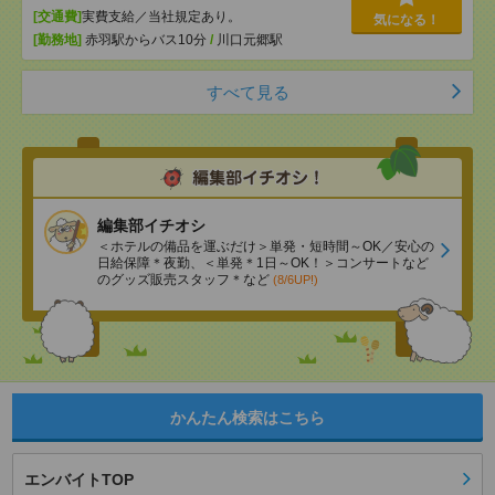
[交通費]
実費支給／当社規定あり。
気になる！
[勤務地]
赤羽駅からバス10分
/
川口元郷駅
すべて見る
編集部イチオシ
＜ホテルの備品を運ぶだけ＞単発・短時間～OK／安心の
日給保障＊夜勤、＜単発＊1日～OK！＞コンサートなど
のグッズ販売スタッフ＊など
(8/6UP!)
かんたん検索はこちら
エンバイトTOP