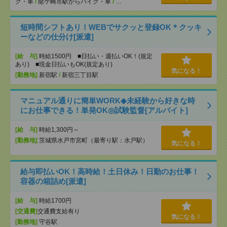
ク・車
/
龍ケ崎市駅からバイク・車
/
…
短時間シフトあり！WEBでサクッと登録OK＊クッキ
ーなどの仕分け[派遣]
[給 与]
時給1500円 ■日払い・週払いOK！(規定
あり) ■現金日払いもOK(規定あり)
気になる！
[勤務地]
新宿駅
/
新宿三丁目駅
マニュアル通りに簡単WORK◆未経験から好きな時
にお仕事できる！単発OK◎試験監督[アルバイト]
[給 与]
時給1,300円～
[勤務地]
茨城県水戸市宮町（最寄り駅：水戸駅）
気になる！
給与即払いOK！高時給！土日休み！日勤のお仕事！
容器の箱詰め[派遣]
[給 与]
時給1700円
[交通費]
交通費支給有り
気になる！
[勤務地]
守谷駅