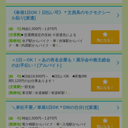
《単発1日OK！日払い可》＊文房具のモクモクシー
ル貼り[派遣]
[給 与]
時給1,500円～1,875円
[交通費]
■ 交通費規定内支給 ※派遣先による
気になる！
[勤務地]
水戸駅からバイク・車
/
赤塚駅からバイ
ク・車
/
内原駅からバイク・車
/
…
＜1日～OK！＞あの有名企業も！展示会や株主総会
のお手伝い！[アルバイト]
[給 与]
■日給16,840円～ ■日払いOK ■実働3時
間5,120円のお仕事あります！
[交通費]
一部支給
気になる！
[勤務地]
東京駅
/
水道橋駅
/
有楽町駅
/
…
＼来社不要／単発1日OK＊DMの仕分け[派遣]
[給 与]
時給1,500円～1,875円
[勤務地]
竜ケ崎駅からバイク・車
/
入地駅からバイ
気になる！