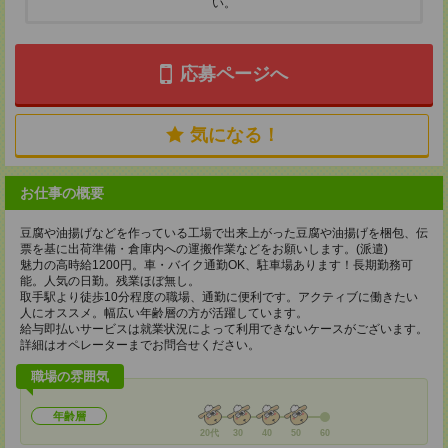
い。
応募ページへ
気になる！
お仕事の概要
豆腐や油揚げなどを作っている工場で出来上がった豆腐や油揚げを梱包、伝
票を基に出荷準備・倉庫内への運搬作業などをお願いします。(派遣)
魅力の高時給1200円。車・バイク通勤OK、駐車場あります！長期勤務可
能。人気の日勤。残業ほぼ無し。
取手駅より徒歩10分程度の職場、通勤に便利です。アクティブに働きたい
人にオススメ。幅広い年齢層の方が活躍しています。
給与即払いサービスは就業状況によって利用できないケースがございます。
詳細はオペレーターまでお問合せください。
職場の雰囲気
年齢層
20代
30
40
50
60