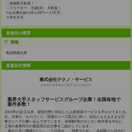
〇未経験大歓迎！
〇フリーター、主婦(夫) 大歓迎！
※お仕事の掛け持ち(Wワーク)不可
※学生不可
派遣先の概要
業種
食品関連企業
派遣会社情報
株式会社テクノ・サービス
労働者派遣事業許可番号:派13-080693
業界大手スタッフサービスグループ企業！全国各地で
案件多数！
2003年の設立以来、製造分野に特化した人材派遣サービスを手がけてきた当
社。日本の「ものづくり」現場のニーズ拡大に伴い、当社にもさまざまな仕
事のニーズが舞い込んできています。未経験OKのカンタン軽作業を中心に、
工場や倉庫内での製造系のお仕事をご紹介しています。
「家から近い職場がいい」「土日休み」「残業少なめ」「未経験から自分の