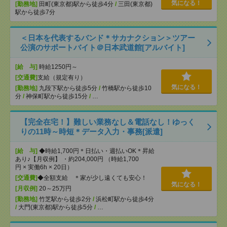
気になる！
[勤務地]
田町(東京都)駅から徒歩4分
/
三田(東京都)
駅から徒歩7分
＜日本を代表するバンド＊サカナクション＞ツアー
公演のサポートバイト＠日本武道館[アルバイト]
[給 与]
時給1250円～
[交通費]
支給（規定有り）
気になる！
[勤務地]
九段下駅から徒歩5分
/
竹橋駅から徒歩10
分
/
神保町駅から徒歩15分
/
…
【完全在宅！】難しい業務なし＆電話なし！ゆっく
りの11時～時短＊データ入力・事務[派遣]
[給 与]
◆時給1,700円＊日払い・週払いOK＊昇給
あり♪【月収例】 ・約204,000円 （時給1,700
円 × 実働6h × 20日）
[交通費]
◆全額支給 ＊家が少し遠くても安心！
気になる！
[月収例]
20～25万円
[勤務地]
竹芝駅から徒歩2分
/
浜松町駅から徒歩4分
/
大門(東京都)駅から徒歩5分
/
…