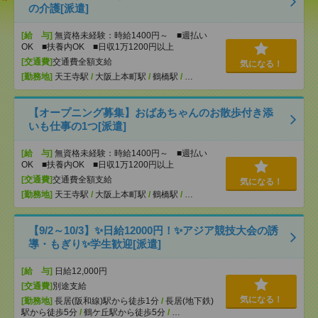
の介護[派遣]
[給 与]
無資格未経験：時給1400円～ ■週払い
OK ■扶養内OK ■日収1万1200円以上
[交通費]
交通費全額支給
気になる！
[勤務地]
天王寺駅
/
大阪上本町駅
/
鶴橋駅
/
…
【オープニング募集】おばあちゃんのお散歩付き添
いも仕事の1つ[派遣]
[給 与]
無資格未経験：時給1400円～ ■週払い
OK ■扶養内OK ■日収1万1200円以上
[交通費]
交通費全額支給
気になる！
[勤務地]
天王寺駅
/
大阪上本町駅
/
鶴橋駅
/
…
【9/2～10/3】✨日給12000円！✨アジア競技大会の誘
導・もぎり✨学生歓迎[派遣]
[給 与]
日給12,000円
[交通費]
別途支給
気になる！
[勤務地]
長居(阪和線)駅から徒歩1分
/
長居(地下鉄)
駅から徒歩5分
/
鶴ケ丘駅から徒歩5分
/
…