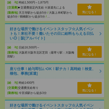
[給 与]
時給1,500円～1,875円
[交通費]
■ 交通費規定内支給 ※派遣先による
気になる！
[勤務地]
天王寺駅から徒歩5分
/
大阪上本町駅から
徒歩5分
/
鶴橋駅から徒歩5分
/
…
好きな場所で働けるイベントスタッフ☆人気イベン
トも！来社不要！働いたその日に給料もらえる日払
い◎｜阪[アルバイト]
[給 与]
日給16,500円～
[勤務地]
大阪府大阪市北区芝田（最寄り駅：大阪梅
気になる！
田駅）
座り仕事！給与即払いOK！駅チカ！高時給！検査、
梱包、事務[派遣]
[給 与]
時給1400円
[交通費]
交通費支給有り
気になる！
[勤務地]
今宮戎駅から徒歩3分
好きな場所で働けるイベントスタッフ☆人気イベン