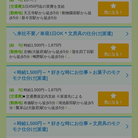
[給 与]
1177円
[交通費]
1日450円迄の実費を支給
気になる！
[勤務地]
天王寺駅から徒歩5分
/
動物園前駅から徒
歩5分
/
新今宮駅から徒歩5分
＼来社不要／単発1日OK＊文房具の仕分け[派遣]
[給 与]
時給1,500円～1,875円
[勤務地]
京橋(大阪府)駅から徒歩5分
/
蒲生四丁目駅
気になる！
から徒歩5分
/
鴫野駅から徒歩5分
/
…
＜時給1,500円～＊好きな時にお仕事＞お菓子のモク
モク仕分け[派遣]
[給 与]
時給1,500円～1,875円
[交通費]
■ 交通費規定内支給 ※派遣先による
気になる！
[勤務地]
布施駅から徒歩5分
/
鴻池新田駅から徒歩5
分
/
瓢箪山(大阪府)駅から徒歩5分
/
…
＜時給1,500円～＊好きな時にお仕事＞文房具のモク
モク仕分け[派遣]