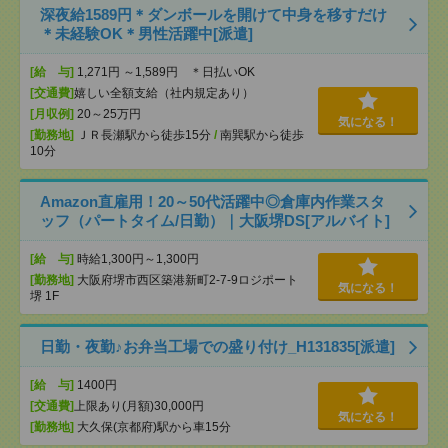
深夜給1589円＊ダンボールを開けて中身を移すだけ
＊未経験OK＊男性活躍中[派遣]
[給 与]
1,271円 ～1,589円 ＊日払いOK
[交通費]
嬉しい全額支給（社内規定あり）
[月収例]
20～25万円
気になる！
[勤務地]
ＪＲ長瀬駅から徒歩15分
/
南巽駅から徒歩
10分
Amazon直雇用！20～50代活躍中◎倉庫内作業スタ
ッフ（パートタイム/日勤）｜大阪堺DS[アルバイト]
[給 与]
時給1,300円～1,300円
[勤務地]
大阪府堺市西区築港新町2-7-9ロジポート
気になる！
堺 1F
日勤・夜勤♪お弁当工場での盛り付け_H131835[派遣]
[給 与]
1400円
[交通費]
上限あり(月額)30,000円
気になる！
[勤務地]
大久保(京都府)駅から車15分