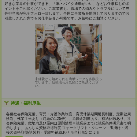
好きな業界の仕事ができる」「車・バイク通勤がいい」などお仕事探しのポ
イントをご相談ください。ご就業後も、職場での悩みやトラブルについて専
任担当者が完全フォロー致します。全国に事業所を開設しておりますのでお
引越しされた先でもお仕事紹介が可能です。お気軽にご相談ください。
未経験から始められる簡単ワークを多数扱っ
ています。勤務地もお気軽にご相談くださ
い。
待遇・福利厚生
各種社会保険完備、育児・介護休業制度、育児休業期間延長制度、定期健康
診断、残業手当あり（時給の1.25倍）、退職金制度あり、有給休暇あり、社
会保険完備、敷地内及び屋内は原則禁煙※就業前までに就業条件明示書で明
示します、あんしん資格取得制度 フォークリフト・クレーン・玉掛け・溶
接の資格取得/講習料・受験料補助あり ※当社規定による