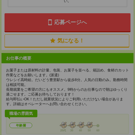
い。
応募ページへ
気になる！
お仕事の概要
お菓子または原材料の計量、包装、お菓子を並べる、箱詰め、食材のカット
作業などをお願いします。(派遣)
ウレシイ高時給。だいどう豊里駅から徒歩8分。人気の日勤のみ。勤務時間
は相談可能。
長期就業をご希望の方にもオススメ。9時からのお仕事なので朝はゆっくり
過ごせます。ご応募お待ちしております！
給与即払いOK！ただし就業状況によりご利用いただけない場合がありま
す。詳細はオペレーターへお問い合わせください。
職場の雰囲気
年齢層
20代
30
40
50
60