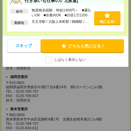
付き添いも仕事の1つ[派遣]
担当：採用担当
無資格未経験：時給1400円～ ■週払
給与
広島営業所
いOK ■扶養内OK ■日収1万1200円
〒730-0031
以上
天王寺駅 / 大阪上本町駅 / 鶴橋駅 / …
気になる!
広島県広島市中区紙屋町2丁目1番地22号 広島興銀ビル11階
勤務地
TEL：0120-709-707
FAX：0120-934-504
担当：採用担当
松山営業所
スキップ
どちらも気になる！
〒790-0003
愛媛県松山市三番町7丁目1番地21号 ジブラルタ生命松山ビル8階
TEL：0120-709-707
しばらく表示しない
FAX：0120-709-890
担当：採用担当
福岡営業所
〒810-0801
福岡県福岡市博多区中洲5丁目6番24号 第6ガーデンビル2階
TEL：0120-709-707
FAX：0120-709-927
担当：採用担当
熊本営業所
〒860-0806
熊本県熊本市中央区花畑町4番1号 太陽生命熊本第2ビル9階
TEL：0120-709-707
FAX：0120-934-611