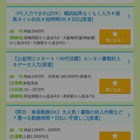
〈PC入力できればOK〉模試結果もくもく入力＃服
装ネイル自由＃短時間OK＃日払[派遣]
[給 与]
時給1600円
[勤務地]
西梅田駅から徒歩3分
/
大阪梅田(阪神線)駅
気になる！
から徒歩4分
/
大阪駅から徒歩4分
/
…
【お盆明けスタート！50代活躍】カンタン書類封入
＆データ入力[派遣]
[給 与]
時給1450円 月収例 188,500円+残業代
[交通費]
全額支給
[月収例]
15～20万円
気になる！
[勤務地]
阿波座駅から徒歩4分
/
本町駅から徒歩7分
《即日・単発勤務OK》大人気！書類の封入作業など
＊選べる勤務時間＊日払い手渡し〇[派遣]
[給 与]
時給1284円～1605円
[交通費]
上限1,000円/日