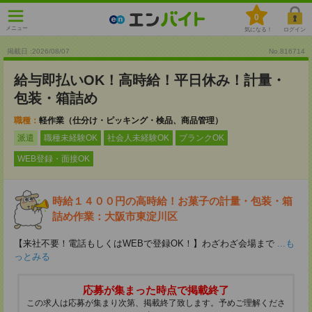
0
メニュー
気になる！
ログイン
掲載日 :2026
/
08
/
07
No.816714
給与即払いOK！高時給！平日休み！計量・
包装・箱詰め
職種：
軽作業（仕分け・ピッキング・検品、商品管理）
派遣
職種未経験OK
社会人未経験OK
ブランクOK
WEB登録・面接OK
時給１４００円の高時給！お菓子の計量・包装・箱
詰め作業：大阪市東淀川区
【来社不要！電話もしくはWEBで登録OK！】わざわざ会場まで
...も
っとみる
応募が集まった時点で掲載終了
この求人は応募が集まり次第、掲載終了致します。予めご理解くださ