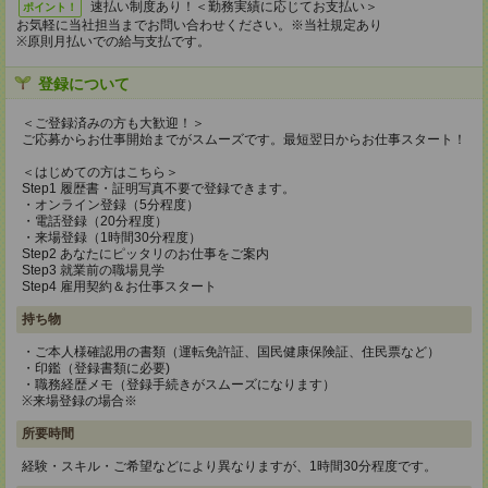
速払い制度あり！＜勤務実績に応じてお支払い＞
ポイント！
お気軽に当社担当までお問い合わせください。※当社規定あり
※原則月払いでの給与支払です。
登録について
＜ご登録済みの方も大歓迎！＞
ご応募からお仕事開始までがスムーズです。最短翌日からお仕事スタート！
＜はじめての方はこちら＞
Step1 履歴書・証明写真不要で登録できます。
・オンライン登録（5分程度）
・電話登録（20分程度）
・来場登録（1時間30分程度）
Step2 あなたにピッタリのお仕事をご案内
Step3 就業前の職場見学
Step4 雇用契約＆お仕事スタート
持ち物
・ご本人様確認用の書類（運転免許証、国民健康保険証、住民票など）
・印鑑（登録書類に必要)
・職務経歴メモ（登録手続きがスムーズになります）
※来場登録の場合※
所要時間
経験・スキル・ご希望などにより異なりますが、1時間30分程度です。