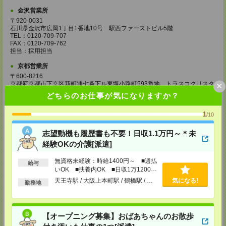
金沢営業所
〒920-0031
石川県金沢市広岡1丁目1番地10号 駅西ファーストビル5階
TEL：0120-709-707
FAX：0120-709-762
担当：採用担当
京都営業所
〒600-8216
×
京都府京都市下京区新町通七条下ル東塩小路町593番地 トラスコクリスタ
ルビル7階
どちらのお仕事が気になりますか？
TEL：0120-709-707
FAX：0120-709-751
1
担当：採用担当
/10
大阪営業所
志望動機も履歴書も不要！日収1.1万円～＊未
〒530-0017
経験OKの介護[派遣]
大阪府大阪市北区角田町8番1号 大阪梅田ツインタワーズ・ノース34階
TEL：0120-995-985
無資格未経験：時給1400円～ ■週払
FAX：0120-992-568
給与
いOK ■扶養内OK ■日収1万1200円
担当：採用担当
以上
天王寺駅 / 大阪上本町駅 / 鶴橋駅 / …
気になる!
勤務地
神戸営業所
〒650-0044
兵庫県神戸市中央区東川崎町1丁目3番3号 神戸ハーバーランドセンタービ
ル18階
【オープニング募集】おばあちゃんのお散歩
TEL：0120-995-984
FAX：0120-709-785