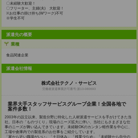
〇未経験大歓迎！
〇フリーター、主婦(夫) 大歓迎！
※お仕事の掛け持ち(Wワーク)不可
※学生不可
派遣先の概要
業種
食品関連企業
派遣会社情報
株式会社テクノ・サービス
労働者派遣事業許可番号:派13-080693
業界大手スタッフサービスグループ企業！全国各地で
案件多数！
2003年の設立以来、製造分野に特化した人材派遣サービスを手がけてきた当
社。日本の「ものづくり」現場のニーズ拡大に伴い、当社にもさまざまな仕
事のニーズが舞い込んできています。未経験OKのカンタン軽作業を中心に、
工場や倉庫内での製造系のお仕事をご紹介しています。
「家から近い職場がいい」「土日休み」「残業少なめ」「未経験から自分の