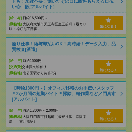
トも！来社不要！働いたその日に給料もらえる日払
い◎｜阪[アルバイト]
[給 与]
日給16,500円～
[勤務地]
大阪府大阪市天王寺区生玉前町（最寄り
気になる！
駅：谷町九丁目駅）
座り仕事！給与即払いOK！高時給！データ入力、品
質検査[派遣]
[給 与]
時給1500円
[交通費]
交通費支給有り
気になる！
[勤務地]
南公園駅から徒歩7分
【時給1300円～】オフィス移転のお手伝いスタッフ
＊2か月間の短期バイト＊掃除、軽作業など／門真市
[アルバイト]
[給 与]
時給1,300円～2,000円
[勤務地]
大阪府門真市打越町（最寄り駅：京阪本
気になる！
線 古川橋駅）