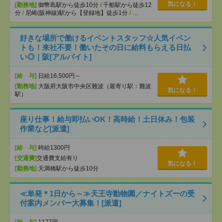
気になる！
[勤務地]
御幣島駅から徒歩10分
/
千船駅から徒歩12
分
/
尼崎(阪神線)駅から【登録地】徒歩1分
/
…
好きな場所で働けるイベントスタッフ☆人気イベン
トも！来社不要！働いたその日に給料もらえる日払
い◎｜阪[アルバイト]
[給 与]
日給16,500円～
[勤務地]
大阪府大阪市中央区難波（最寄り駅：難波
気になる！
駅）
座り仕事！給与即払いOK！高時給！土日休み！包装
作業など[派遣]
[給 与]
時給1300円
[交通費]
交通費支給有り
気になる！
[勤務地]
天満橋駅から徒歩10分
≪単発＊1日から～≫天王寺動物園／ナイトズーの受
付案内メンバー大募集！[派遣]