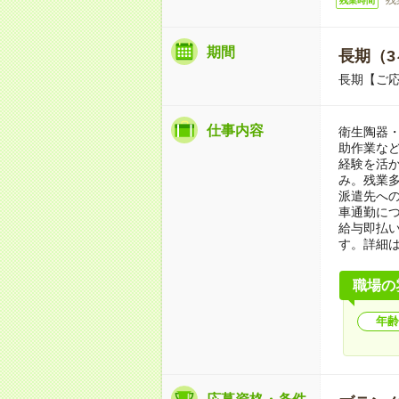
残業時間
期間
長期（3
長期【ご応
仕事内容
衛生陶器
助作業など
経験を活
み。残業
派遣先への
車通勤に
給与即払
す。詳細
職場の
年齢