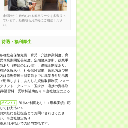
未経験から始められる簡単ワークを多数扱っ
ています。勤務地もお気軽にご相談くださ
い。
待遇・福利厚生
各種社会保険完備、育児・介護休業制度、育
児休業期間延長制度、定期健康診断、残業手
当あり（時給の1.25倍）、退職金制度あり、
有給休暇あり、社会保険完備、敷地内及び屋
内は原則禁煙※就業前までに就業条件明示書
で明示します、あんしん資格取得制度 フォー
クリフト・クレーン・玉掛け・溶接の資格取
得/講習料・受験料補助あり ※当社規定による
速払い制度あり！＜勤務実績に応
ポイント！
じてお支払い＞
お気軽に当社担当までお問い合わせくださ
い。※当社規定あり
※原則月払いでの給与支払です。