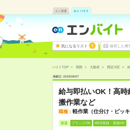
エン派遣
エン バイト
0
気になるリスト
保存した希
バイトTOP
関西
大阪府
西淀川区
給
掲載日 :
2026
/
08
/
07
給与即払いOK！高時
搬作業など
軽作業（仕分け・ピッキ
職種：
派遣
ブランクOK
WEB登録・面接OK