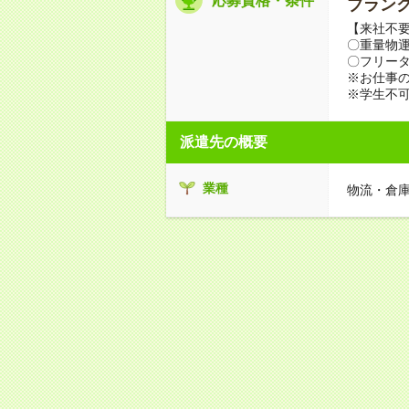
応募資格・条件
ブランク
【来社不要
〇重量物
〇フリータ
※お仕事の
※学生不
派遣先の概要
業種
物流・倉