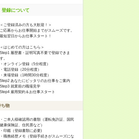
登録について
＜ご登録済みの方も大歓迎！＞
ご応募からお仕事開始までがスムーズです。
最短翌日からお仕事スタート！
＜はじめての方はこちら＞
Step1 履歴書・証明写真不要で登録できま
す。
・オンライン登録（5分程度）
・電話登録（20分程度）
・来場登録（1時間30分程度）
Step2 あなたにピッタリのお仕事をご案内
Step3 就業前の職場見学
Step4 雇用契約＆お仕事スタート
持ち物
・ご本人様確認用の書類（運転免許証、国民
健康保険証、住民票など）
・印鑑（登録書類に必要)
・職務経歴メモ（登録手続きがスムーズにな