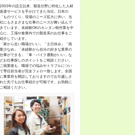
2003年の設立以来、製造分野に特化した人材
派遣サービスを手がけてきた当社。日本の
「ものづくり」現場のニーズ拡大に伴い、当
社にもさまざまな仕事のニーズが舞い込んで
きています。未経験OKのカンタン軽作業を中
心に、工場や倉庫内での製造系のお仕事をご
紹介しています。
「家から近い職場がいい」「土日休み」「残
業少なめ」「未経験から自分の好きな業界の
仕事ができる」「車・バイク通勤がいい」な
どお仕事探しのポイントをご相談ください。
ご就業後も、職場での悩みやトラブルについ
て専任担当者が完全フォロー致します。全国
に事業所を開設しておりますのでお引越しさ
れた先でもお仕事紹介が可能です。お気軽に
ご相談ください。