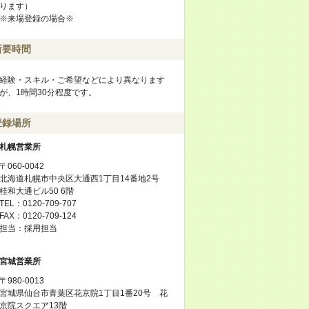
ります）
※来場登録の場合※
所要時間
経験・スキル・ご希望などにより異なります
が、1時間30分程度です。
登録場所
札幌営業所
〒060-0042
北海道札幌市中央区大通西1丁目14番地2号
桂和大通ビル50 6階
TEL：0120-709-707
FAX：0120-709-124
担当：採用担当
宮城営業所
〒980-0013
宮城県仙台市青葉区花京院1丁目1番20号 花
京院スクエア13階