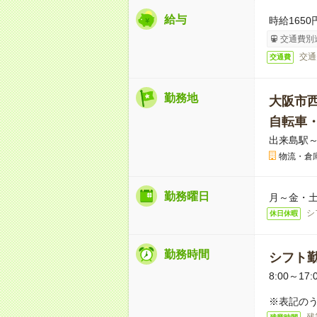
給与
時給1650
交通費別
交通
交通費
勤務地
大阪市
自転車
出来島駅～
物流・倉
勤務曜日
月～金・
シ
休日休暇
勤務時間
シフト
8:00～17:
※表記のう
残