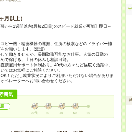
ヶ月以上）
募から1週間以内(最短2日目)のスピード就業が可能】即日～
・コピー機・精密機器の運搬、住所の検索などのドライバー補
をお願いします。(派遣)
かして働きませんか。長期勤務可能なお仕事。人気の日勤の
多めで稼げる。土日の休みも相談可能。
直接雇用サポート体制あり。40代の方々など幅広く活躍中。
ついてはお気軽にご相談ください。
いOK！ただし就業状況によりご利用いただけない場合がありま
はオペレーターへお問い合わせください。
雰囲気
層
20代
30
40
50
60