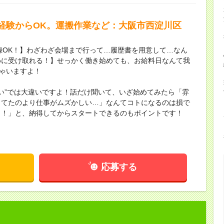
経験からOK。運搬作業など：大阪市西淀川区
録OK！】わざわざ会場まで行って…履歴書を用意して…なん
めに受け取れる！】せっかく働き始めても、お給料日なんて我
ちゃいますよ！
ない”では大違いですよ！話だけ聞いて、いざ始めてみたら「雰
してたのより仕事がムズかしい…」なんてコトになるのは損で
し！」と、納得してからスタートできるのもポイントです！
応募する