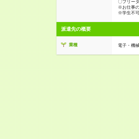
〇フリータ
※お仕事の
※学生不
派遣先の概要
業種
電子・機