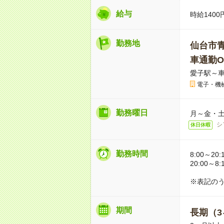
給与
時給1400
勤務地
仙台市
車通勤O
愛子駅～車
電子・機
勤務曜日
月～金・
シ
休日休暇
勤務時間
8:00～20:
20:00～8:
※表記のう
期間
長期（3