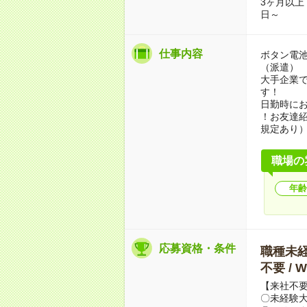
3ヶ月以上
日～
仕事内容
ボタン電
（派遣）
大手企業
す！
日勤時に
！お友達紹
規定あり
職場の
年齢
応募資格・条件
職種未経験
不要 /
【来社不要
〇未経験