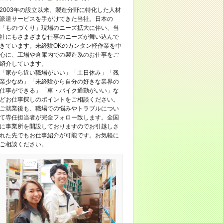
2003年の設立以来、製造分野に特化した人材
派遣サービスを手がけてきた当社。日本の
「ものづくり」現場のニーズ拡大に伴い、当
社にもさまざまな仕事のニーズが舞い込んで
きています。未経験OKのカンタン軽作業を中
心に、工場や倉庫内での製造系のお仕事をご
紹介しています。
「家から近い職場がいい」「土日休み」「残
業少なめ」「未経験から自分の好きな業界の
仕事ができる」「車・バイク通勤がいい」な
どお仕事探しのポイントをご相談ください。
ご就業後も、職場での悩みやトラブルについ
て専任担当者が完全フォロー致します。全国
に事業所を開設しておりますのでお引越しさ
れた先でもお仕事紹介が可能です。お気軽に
ご相談ください。