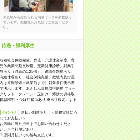
未経験から始められる簡単ワークを多数扱っ
ています。勤務地もお気軽にご相談くださ
い。
待遇・福利厚生
各種社会保険完備、育児・介護休業制度、育
児休業期間延長制度、定期健康診断、残業手
当あり（時給の1.25倍）、退職金制度あり、
有給休暇あり、社会保険完備、敷地内及び屋
内は原則禁煙※就業前までに就業条件明示書
で明示します、あんしん資格取得制度 フォー
クリフト・クレーン・玉掛け・溶接の資格取
得/講習料・受験料補助あり ※当社規定による
速払い制度あり！＜勤務実績に応
ポイント！
じてお支払い＞
お気軽に当社担当までお問い合わせくださ
い。※当社規定あり
※原則月払いでの給与支払です。