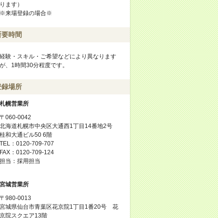
ります）
※来場登録の場合※
所要時間
経験・スキル・ご希望などにより異なります
が、1時間30分程度です。
登録場所
札幌営業所
〒060-0042
北海道札幌市中央区大通西1丁目14番地2号
桂和大通ビル50 6階
TEL：0120-709-707
FAX：0120-709-124
担当：採用担当
宮城営業所
〒980-0013
宮城県仙台市青葉区花京院1丁目1番20号 花
京院スクエア13階