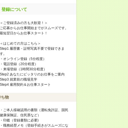
登録について
＜ご登録済みの方も大歓迎！＞
ご応募からお仕事開始までがスムーズです。
最短翌日からお仕事スタート！
＜はじめての方はこちら＞
Step1 履歴書・証明写真不要で登録できま
す。
・オンライン登録（5分程度）
・電話登録（20分程度）
・来場登録（1時間30分程度）
Step2 あなたにピッタリのお仕事をご案内
Step3 就業前の職場見学
Step4 雇用契約＆お仕事スタート
持ち物
・ご本人様確認用の書類（運転免許証、国民
健康保険証、住民票など）
・印鑑（登録書類に必要)
・職務経歴メモ（登録手続きがスムーズにな