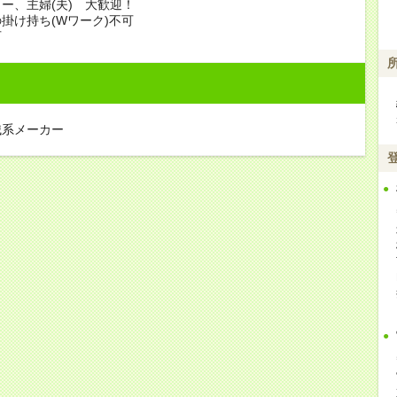
ー、主婦(夫) 大歓迎！
掛け持ち(Wワーク)不可
可
械系メーカー