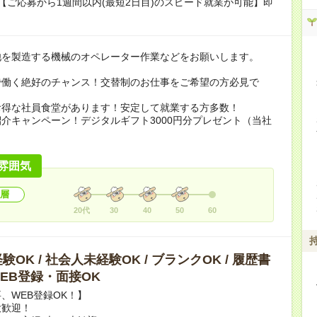
【ご応募から1週間以内(最短2日目)のスピード就業が可能】即
池を製造する機械のオペレーター作業などをお願いします。
で働く絶好のチャンス！交替制のお仕事をご希望の方必見で
お得な社員食堂があります！安定して就業する方多数！
介キャンペーン！デジタルギフト3000円分プレゼント（当社
）
雰囲気
層
20代
30
40
50
60
OK / 社会人未経験OK / ブランクOK / 履歴書
 WEB登録・面接OK
、WEB登録OK！】
大歓迎！