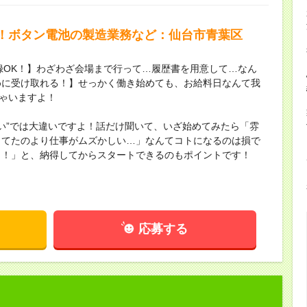
！ボタン電池の製造業務など：仙台市青葉区
録OK！】わざわざ会場まで行って…履歴書を用意して…なん
めに受け取れる！】せっかく働き始めても、お給料日なんて我
ちゃいますよ！
ない”では大違いですよ！話だけ聞いて、いざ始めてみたら「雰
してたのより仕事がムズかしい…」なんてコトになるのは損で
し！」と、納得してからスタートできるのもポイントです！
応募する