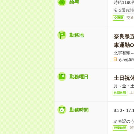
給与
時給1190
交通費別
交通
交通費
勤務地
奈良県
車通勤O
北宇智駅～
その他製
勤務曜日
土日祝
月～金・
土
休日休暇
勤務時間
8:30～17:
※表記のう
残
残業時間