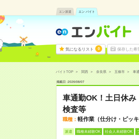
エン派遣
エン バイト
0
気になるリスト
保存した希
バイトTOP
関西
奈良県
五條市
車通
掲載日 :
2026
/
08
/
07
車通勤OK！土日休み
検査等
軽作業（仕分け・ピッキ
職種：
派遣
職種未経験OK
社会人未経験OK