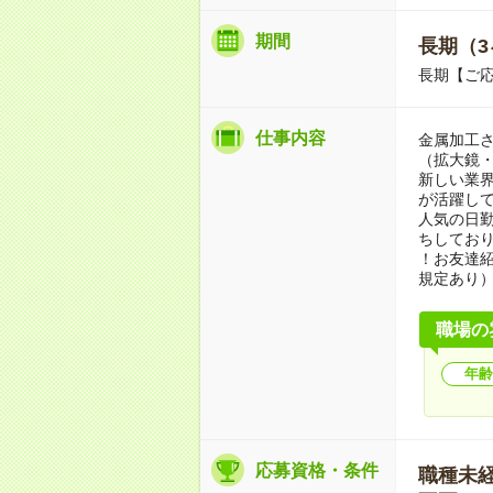
期間
長期（3
長期【ご応
仕事内容
金属加工
（拡大鏡・
新しい業
が活躍し
人気の日
ちしてお
！お友達紹
規定あり
職場の
年齢
応募資格・条件
職種未経験