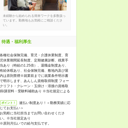
未経験から始められる簡単ワークを多数扱っ
ています。勤務地もお気軽にご相談くださ
い。
待遇・福利厚生
各種社会保険完備、育児・介護休業制度、育
児休業期間延長制度、定期健康診断、残業手
当あり（時給の1.25倍）、退職金制度あり、
有給休暇あり、社会保険完備、敷地内及び屋
内は原則禁煙※就業前までに就業条件明示書
で明示します、あんしん資格取得制度 フォー
クリフト・クレーン・玉掛け・溶接の資格取
得/講習料・受験料補助あり ※当社規定による
速払い制度あり！＜勤務実績に応
ポイント！
じてお支払い＞
お気軽に当社担当までお問い合わせくださ
い。※当社規定あり
※原則月払いでの給与支払です。