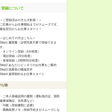
登録について
＜ご登録済みの方も大歓迎！＞
ご応募からお仕事開始までがスムーズです。
最短翌日からお仕事スタート！
＜はじめての方はこちら＞
Step1 履歴書・証明写真不要で登録できま
す。
・オンライン登録（5分程度）
・電話登録（20分程度）
・来場登録（1時間30分程度）
Step2 あなたにピッタリのお仕事をご案内
Step3 就業前の職場見学
Step4 雇用契約＆お仕事スタート
持ち物
・ご本人様確認用の書類（運転免許証、国民
健康保険証、住民票など）
・印鑑（登録書類に必要)
・職務経歴メモ（登録手続きがスムーズにな