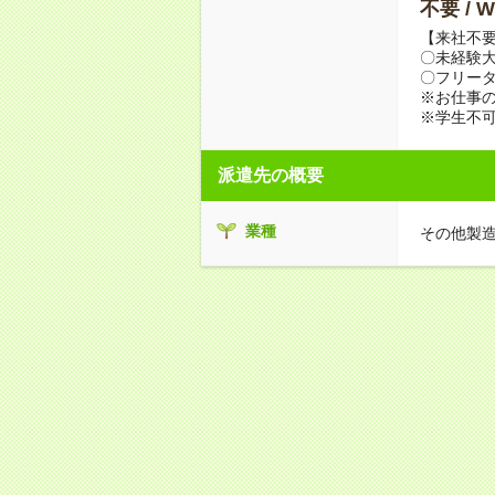
不要 /
【来社不要
〇未経験
〇フリータ
※お仕事の
※学生不
派遣先の概要
業種
その他製