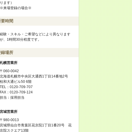
ります）
※来場登録の場合※
所要時間
経験・スキル・ご希望などにより異なります
が、1時間30分程度です。
登録場所
札幌営業所
〒060-0042
北海道札幌市中央区大通西1丁目14番地2号
桂和大通ビル50 6階
TEL：0120-709-707
FAX：0120-709-124
担当：採用担当
宮城営業所
〒980-0013
宮城県仙台市青葉区花京院1丁目1番20号 花
京院スクエア13階