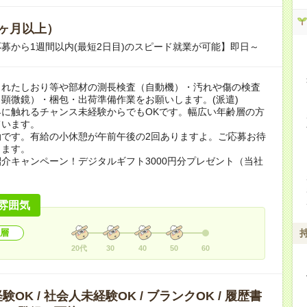
ヶ月以上）
募から1週間以内(最短2日目)のスピード就業が可能】即日～
されたしおり等や部材の測長検査（自動機）・汚れや傷の検査
顕微鏡）・梱包・出荷準備作業をお願いします。(派遣)
界に触れるチャンス未経験からでもOKです。幅広い年齢層の方
ています。
勤です。有給の小休憩が午前午後の2回ありますよ。ご応募お待
ります。
介キャンペーン！デジタルギフト3000円分プレゼント（当社
）
雰囲気
層
20代
30
40
50
60
OK / 社会人未経験OK / ブランクOK / 履歴書