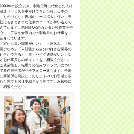
2003年の設立以来、製造分野に特化した人材
派遣サービスを手がけてきた当社。日本の
「ものづくり」現場のニーズ拡大に伴い、当
社にもさまざまな仕事のニーズが舞い込んで
きています。未経験OKのカンタン軽作業を中
心に、工場や倉庫内での製造系のお仕事をご
紹介しています。
「家から近い職場がいい」「土日休み」「残
業少なめ」「未経験から自分の好きな業界の
仕事ができる」「車・バイク通勤がいい」な
どお仕事探しのポイントをご相談ください。
ご就業後も、職場での悩みやトラブルについ
て専任担当者が完全フォロー致します。全国
に事業所を開設しておりますのでお引越しさ
れた先でもお仕事紹介が可能です。お気軽に
ご相談ください。