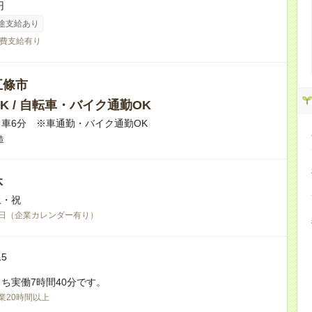
円
途支給あり
費支給有り
五條市
K / 自転車・バイク通勤OK
車6分 ※車通勤・バイク通勤OK
造
休
土・祝
日（企業カレンダー有り）
15
ち実働7時間40分です。
業20時間以上