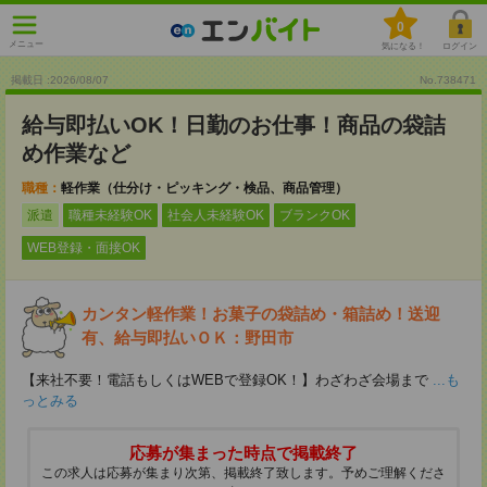
0
メニュー
気になる！
ログイン
掲載日 :2026
/
08
/
07
No.738471
給与即払いOK！日勤のお仕事！商品の袋詰
め作業など
職種：
軽作業（仕分け・ピッキング・検品、商品管理）
派遣
職種未経験OK
社会人未経験OK
ブランクOK
WEB登録・面接OK
カンタン軽作業！お菓子の袋詰め・箱詰め！送迎
有、給与即払いＯＫ：野田市
【来社不要！電話もしくはWEBで登録OK！】わざわざ会場まで
...も
っとみる
応募が集まった時点で掲載終了
この求人は応募が集まり次第、掲載終了致します。予めご理解くださ