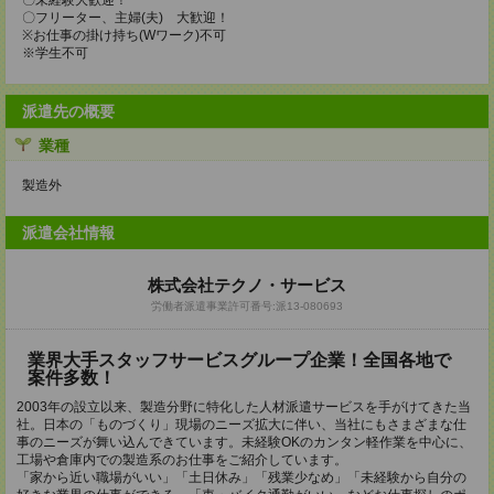
〇未経験大歓迎！
〇フリーター、主婦(夫) 大歓迎！
※お仕事の掛け持ち(Wワーク)不可
※学生不可
派遣先の概要
業種
製造外
派遣会社情報
株式会社テクノ・サービス
労働者派遣事業許可番号:派13-080693
業界大手スタッフサービスグループ企業！全国各地で
案件多数！
2003年の設立以来、製造分野に特化した人材派遣サービスを手がけてきた当
社。日本の「ものづくり」現場のニーズ拡大に伴い、当社にもさまざまな仕
事のニーズが舞い込んできています。未経験OKのカンタン軽作業を中心に、
工場や倉庫内での製造系のお仕事をご紹介しています。
「家から近い職場がいい」「土日休み」「残業少なめ」「未経験から自分の