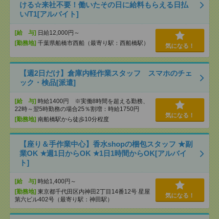
ける☆来社不要！働いたその日に給料もらえる日払
い/T1[アルバイト]
[給 与]
日給12,000円～
[勤務地]
千葉県船橋市西船（最寄り駅：西船橋駅）
気になる！
【週2日だけ】倉庫内軽作業スタッフ スマホのチェ
ック・検品[派遣]
[給 与]
時給1400円 ※実働8時間を超える勤務、
22時～翌5時勤務の場合25％割増：時給1750円
気になる！
[勤務地]
南船橋駅から徒歩10分程度
【座り＆手作業中心】香水shopの梱包スタッフ ★副
業OK ★週1日からOK ★1日1時間からOK[アルバイ
ト]
[給 与]
時給1,400円～
[勤務地]
東京都千代田区内神田2丁目14番12号 星屋
気になる！
第六ビル402号（最寄り駅：神田駅）