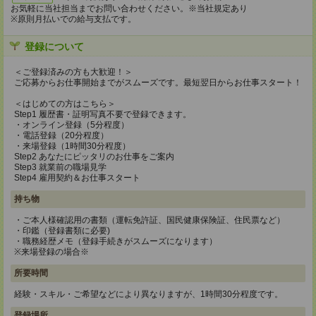
お気軽に当社担当までお問い合わせください。※当社規定あり
※原則月払いでの給与支払です。
登録について
＜ご登録済みの方も大歓迎！＞
ご応募からお仕事開始までがスムーズです。最短翌日からお仕事スタート！
＜はじめての方はこちら＞
Step1 履歴書・証明写真不要で登録できます。
・オンライン登録（5分程度）
・電話登録（20分程度）
・来場登録（1時間30分程度）
Step2 あなたにピッタリのお仕事をご案内
Step3 就業前の職場見学
Step4 雇用契約＆お仕事スタート
持ち物
・ご本人様確認用の書類（運転免許証、国民健康保険証、住民票など）
・印鑑（登録書類に必要)
・職務経歴メモ（登録手続きがスムーズになります）
※来場登録の場合※
所要時間
経験・スキル・ご希望などにより異なりますが、1時間30分程度です。
登録場所