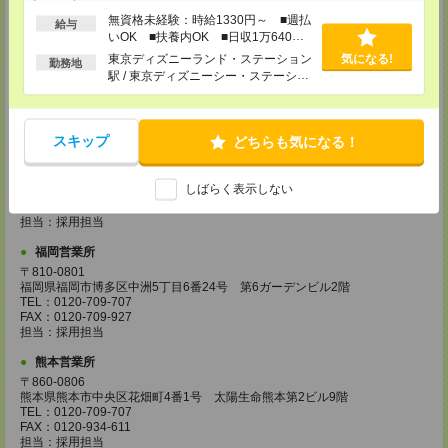
担当：採用担当
無資格未経験：時給1330円～ ■週払
給与
広島営業所
いOK ■扶養内OK ■日収1万640円
〒730-0031
以上
東京ディズニーランド・ステーション
気になる!
勤務地
広島県広島市中区紙屋町2丁目1番地22号 広島興銀ビル11階
駅 / 東京ディズニーシー・ステーショ
TEL：0120-709-707
ン駅 / リゾートゲートウェイ・ステー
FAX：0120-934-504
ション駅 / …
担当：採用担当
スキップ
どちらも気になる！
松山営業所
〒790-0003
愛媛県松山市三番町7丁目1番地21号 ジブラルタ生命松山ビル8階
しばらく表示しない
TEL：0120-709-707
FAX：0120-709-890
担当：採用担当
福岡営業所
〒810-0801
福岡県福岡市博多区中洲5丁目6番24号 第6ガーデンビル2階
TEL：0120-709-707
FAX：0120-709-927
担当：採用担当
熊本営業所
〒860-0806
熊本県熊本市中央区花畑町4番1号 太陽生命熊本第2ビル9階
TEL：0120-709-707
FAX：0120-934-611
担当：採用担当