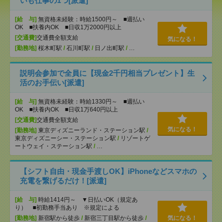
いも仕事の1つ[派遣]
[給 与]
無資格未経験：時給1500円～ ■週払い
OK ■扶養内OK ■日収1万2000円以上
[交通費]
交通費全額支給
気になる！
[勤務地]
桜木町駅
/
石川町駅
/
日ノ出町駅
/
…
説明会参加で全員に【現金2千円相当プレゼント】生
活のお手伝い[派遣]
[給 与]
無資格未経験：時給1330円～ ■週払い
OK ■扶養内OK ■日収1万640円以上
[交通費]
交通費全額支給
気になる！
[勤務地]
東京ディズニーランド・ステーション駅
/
東京ディズニーシー・ステーション駅
/
リゾートゲ
ートウェイ・ステーション駅
/
…
【シフト自由・現金手渡しOK】iPhoneなどスマホの
充電を繋げるだけ！[派遣]
[給 与]
時給1414円～ ▼日払いOK（規定あ
り） ■初勤務手当あり ※規定による
[勤務地]
新宿駅から徒歩
/
新宿三丁目駅から徒歩
/
気になる！