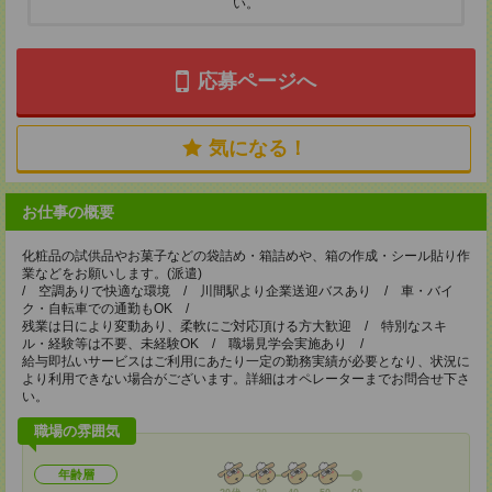
い。
応募ページへ
気になる！
お仕事の概要
化粧品の試供品やお菓子などの袋詰め・箱詰めや、箱の作成・シール貼り作
業などをお願いします。(派遣)
/ 空調ありで快適な環境 / 川間駅より企業送迎バスあり / 車・バイ
ク・自転車での通勤もOK /
残業は日により変動あり、柔軟にご対応頂ける方大歓迎 / 特別なスキ
ル・経験等は不要、未経験OK / 職場見学会実施あり /
給与即払いサービスはご利用にあたり一定の勤務実績が必要となり、状況に
より利用できない場合がございます。詳細はオペレーターまでお問合せ下さ
い。
職場の雰囲気
年齢層