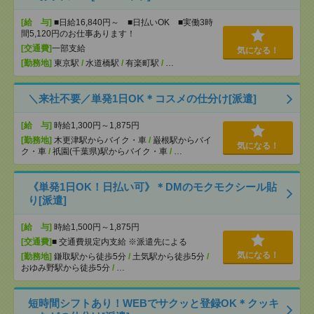
[給 与]
■日給16,840円～ ■日払いOK ■実働3時
間5,120円のお仕事あります！
[交通費]
一部支給
気になる！
[勤務地]
東京駅
/
水道橋駅
/
有楽町駅
/
…
＼来社不要／単発1日OK＊コスメの仕分け[派遣]
[給 与]
時給1,300円～1,875円
[勤務地]
木更津駅からバイク・車
/
巌根駅からバイ
気になる！
ク・車
/
祇園(千葉県)駅からバイク・車
/
…
《単発1日OK！日払い可》＊DMのモクモクシール貼
り[派遣]
[給 与]
時給1,500円～1,875円
[交通費]
■ 交通費規定内支給 ※派遣先による
気になる！
[勤務地]
鎌取駅から徒歩5分
/
土気駅から徒歩5分
/
おゆみ野駅から徒歩5分
/
…
短時間シフトあり！WEBでサクッと登録OK＊クッキ