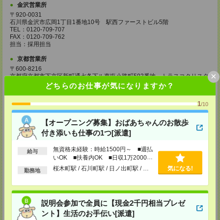
金沢営業所
〒920-0031
石川県金沢市広岡1丁目1番地10号 駅西ファーストビル5階
TEL：0120-709-707
FAX：0120-709-762
担当：採用担当
京都営業所
〒600-8216
×
京都府京都市下京区新町通七条下ル東塩小路町593番地 トラスコクリスタ
ルビル7階
どちらのお仕事が気になりますか？
TEL：0120-709-707
FAX：0120-709-751
1
/10
担当：採用担当
大阪営業所
【オープニング募集】おばあちゃんのお散歩
〒530-0017
付き添いも仕事の1つ[派遣]
大阪府大阪市北区角田町8番1号 大阪梅田ツインタワーズ・ノース34階
TEL：0120-995-985
無資格未経験：時給1500円～ ■週払
給与
FAX：0120-992-568
いOK ■扶養内OK ■日収1万2000円
担当：採用担当
以上
桜木町駅 / 石川町駅 / 日ノ出町駅 / …
気になる!
勤務地
神戸営業所
〒650-0044
兵庫県神戸市中央区東川崎町1丁目3番3号 神戸ハーバーランドセンタービ
ル18階
説明会参加で全員に【現金2千円相当プレゼ
TEL：0120-995-984
ント】生活のお手伝い[派遣]
FAX：0120-709-785