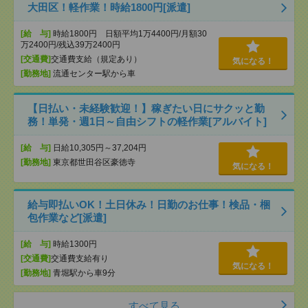
大田区！軽作業！時給1800円[派遣]
[給 与]
時給1800円 日額平均1万4400円/月額30
万2400円/残込39万2400円
[交通費]
交通費支給（規定あり）
気になる！
[勤務地]
流通センター駅から車
【日払い・未経験歓迎！】稼ぎたい日にサクッと勤
務！単発・週1日～自由シフトの軽作業[アルバイト]
[給 与]
日給10,305円～37,204円
[勤務地]
東京都世田谷区豪徳寺
気になる！
給与即払いOK！土日休み！日勤のお仕事！検品・梱
包作業など[派遣]
[給 与]
時給1300円
[交通費]
交通費支給有り
気になる！
[勤務地]
青堀駅から車9分
すべて見る