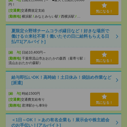
[給 与]
日給1万5000円～ ■最大で日給2万8500
円！
[交通費]
交通費規定支給
気になる！
[勤務地]
横浜駅
/
みなとみらい駅
/
西横浜駅
/
…
夏限定☆野球チームコラボ縁日など！好きな場所で
働ける☆来社不要！働いたその日に給料もらえる日
払/T1[アルバイト]
[給 与]
日給10,400円～
[勤務地]
千葉県流山市おおたかの森西（最寄り駅：
気になる！
流山おおたかの森駅）
給与即払いOK！高時給！土日休み！袋詰め作業など
[派遣]
[給 与]
時給1500円
[交通費]
交通費支給有り
気になる！
[勤務地]
君津駅から車9分
＜1日～OK！＞あの有名企業も！展示会や株主総会
のお手伝い！[アルバイト]