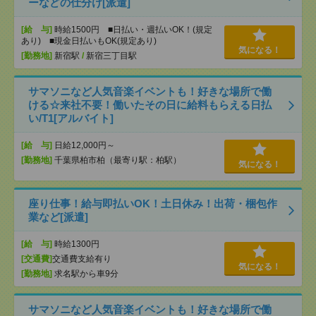
ーなどの仕分け[派遣]
[給 与]
時給1500円 ■日払い・週払いOK！(規定
あり) ■現金日払いもOK(規定あり)
気になる！
[勤務地]
新宿駅
/
新宿三丁目駅
サマソニなど人気音楽イベントも！好きな場所で働
ける☆来社不要！働いたその日に給料もらえる日払
い/T1[アルバイト]
[給 与]
日給12,000円～
[勤務地]
千葉県柏市柏（最寄り駅：柏駅）
気になる！
座り仕事！給与即払いOK！土日休み！出荷・梱包作
業など[派遣]
[給 与]
時給1300円
[交通費]
交通費支給有り
気になる！
[勤務地]
求名駅から車9分
サマソニなど人気音楽イベントも！好きな場所で働