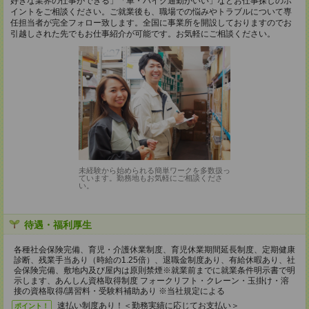
好きな業界の仕事ができる」「車・バイク通勤がいい」などお仕事探しのポ
イントをご相談ください。ご就業後も、職場での悩みやトラブルについて専
任担当者が完全フォロー致します。全国に事業所を開設しておりますのでお
引越しされた先でもお仕事紹介が可能です。お気軽にご相談ください。
未経験から始められる簡単ワークを多数扱っ
ています。勤務地もお気軽にご相談くださ
い。
待遇・福利厚生
各種社会保険完備、育児・介護休業制度、育児休業期間延長制度、定期健康
診断、残業手当あり（時給の1.25倍）、退職金制度あり、有給休暇あり、社
会保険完備、敷地内及び屋内は原則禁煙※就業前までに就業条件明示書で明
示します、あんしん資格取得制度 フォークリフト・クレーン・玉掛け・溶
接の資格取得/講習料・受験料補助あり ※当社規定による
速払い制度あり！＜勤務実績に応じてお支払い＞
ポイント！