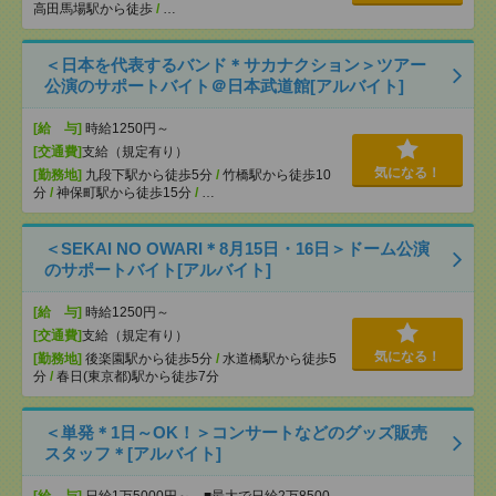
高田馬場駅から徒歩
/
…
＜日本を代表するバンド＊サカナクション＞ツアー
公演のサポートバイト＠日本武道館[アルバイト]
[給 与]
時給1250円～
[交通費]
支給（規定有り）
気になる！
[勤務地]
九段下駅から徒歩5分
/
竹橋駅から徒歩10
分
/
神保町駅から徒歩15分
/
…
＜SEKAI NO OWARI＊8月15日・16日＞ドーム公演
のサポートバイト[アルバイト]
[給 与]
時給1250円～
[交通費]
支給（規定有り）
気になる！
[勤務地]
後楽園駅から徒歩5分
/
水道橋駅から徒歩5
分
/
春日(東京都)駅から徒歩7分
＜単発＊1日～OK！＞コンサートなどのグッズ販売
スタッフ＊[アルバイト]