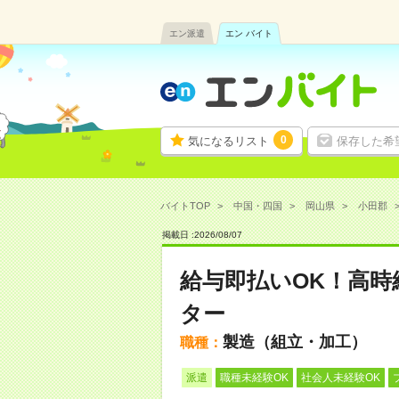
エン派遣
エン バイト
0
気になるリスト
保存した希
バイトTOP
中国・四国
岡山県
小田郡
掲載日 :
2026
/
08
/
07
給与即払いOK！高
ター
製造（組立・加工）
職種：
派遣
職種未経験OK
社会人未経験OK