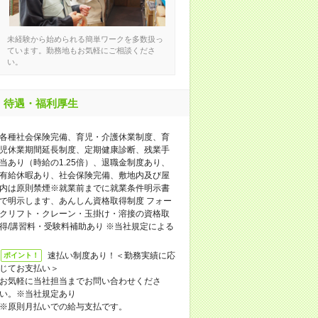
未経験から始められる簡単ワークを多数扱っ
ています。勤務地もお気軽にご相談くださ
い。
待遇・福利厚生
各種社会保険完備、育児・介護休業制度、育
児休業期間延長制度、定期健康診断、残業手
当あり（時給の1.25倍）、退職金制度あり、
有給休暇あり、社会保険完備、敷地内及び屋
内は原則禁煙※就業前までに就業条件明示書
で明示します、あんしん資格取得制度 フォー
クリフト・クレーン・玉掛け・溶接の資格取
得/講習料・受験料補助あり ※当社規定による
速払い制度あり！＜勤務実績に応
ポイント！
じてお支払い＞
お気軽に当社担当までお問い合わせくださ
い。※当社規定あり
※原則月払いでの給与支払です。