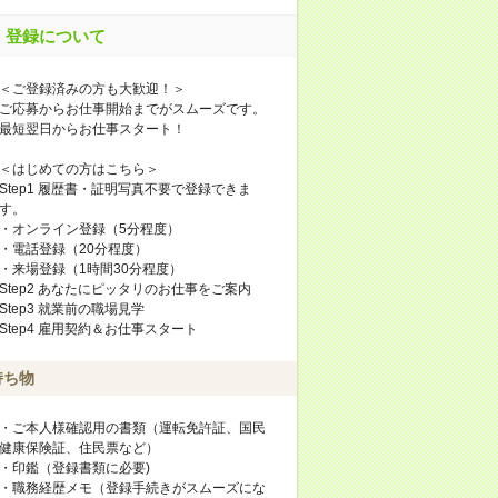
登録について
＜ご登録済みの方も大歓迎！＞
ご応募からお仕事開始までがスムーズです。
最短翌日からお仕事スタート！
＜はじめての方はこちら＞
Step1 履歴書・証明写真不要で登録できま
す。
・オンライン登録（5分程度）
・電話登録（20分程度）
・来場登録（1時間30分程度）
Step2 あなたにピッタリのお仕事をご案内
Step3 就業前の職場見学
Step4 雇用契約＆お仕事スタート
持ち物
・ご本人様確認用の書類（運転免許証、国民
健康保険証、住民票など）
・印鑑（登録書類に必要)
・職務経歴メモ（登録手続きがスムーズにな