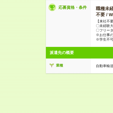
応募資格・条件
職種未経験
不要 /
【来社不要
〇未経験
〇フリータ
※お仕事の
※学生不
派遣先の概要
業種
自動車輸