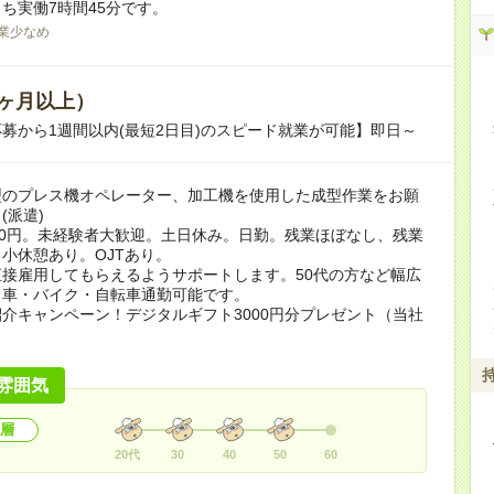
ち実働7時間45分です。
業少なめ
ヶ月以上）
募から1週間以内(最短2日目)のスピード就業が可能】即日～
型のプレス機オペレーター、加工機を使用した成型作業をお願
(派遣)
00円。未経験者大歓迎。土日休み。日勤。残業ほぼなし、残業
小休憩あり。OJTあり。
接雇用してもらえるようサポートします。50代の方など幅広
。車・バイク・自転車通勤可能です。
介キャンペーン！デジタルギフト3000円分プレゼント（当社
）
雰囲気
層
20代
30
40
50
60