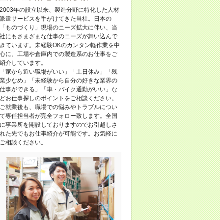
2003年の設立以来、製造分野に特化した人材
派遣サービスを手がけてきた当社。日本の
「ものづくり」現場のニーズ拡大に伴い、当
社にもさまざまな仕事のニーズが舞い込んで
きています。未経験OKのカンタン軽作業を中
心に、工場や倉庫内での製造系のお仕事をご
紹介しています。
「家から近い職場がいい」「土日休み」「残
業少なめ」「未経験から自分の好きな業界の
仕事ができる」「車・バイク通勤がいい」な
どお仕事探しのポイントをご相談ください。
ご就業後も、職場での悩みやトラブルについ
て専任担当者が完全フォロー致します。全国
に事業所を開設しておりますのでお引越しさ
れた先でもお仕事紹介が可能です。お気軽に
ご相談ください。