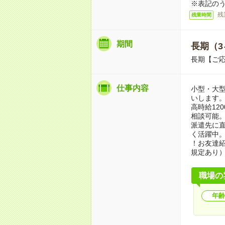
※表記のう
残
残業時間
期間
長期（3
長期【ご応
仕事内容
小型・大
いします。
高時給12
相談可能。
派遣先に直
く活躍中
！お友達紹
規定あり
職場の
年齢