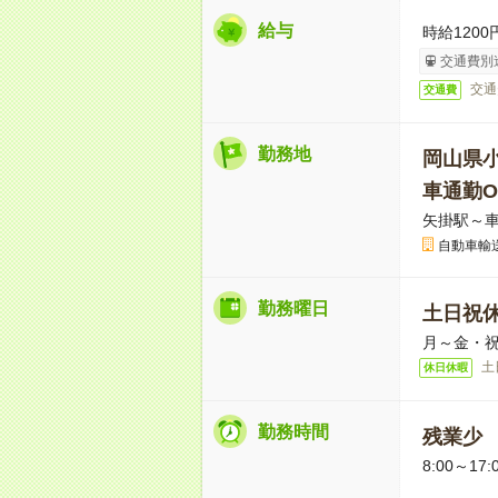
給与
時給1200
交通費別
交通
交通費
勤務地
岡山県
車通勤O
矢掛駅～車
自動車輸
勤務曜日
土日祝
月～金・
土
休日休暇
勤務時間
残業少
8:00～17: