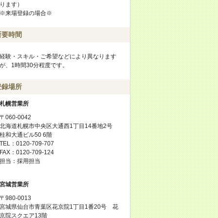
ります）
※来場登録の場合※
所要時間
経験・スキル・ご希望などにより異なります
が、1時間30分程度です。
登録場所
札幌営業所
〒060-0042
北海道札幌市中央区大通西1丁目14番地2号
桂和大通ビル50 6階
TEL：0120-709-707
FAX：0120-709-124
担当：採用担当
宮城営業所
〒980-0013
宮城県仙台市青葉区花京院1丁目1番20号 花
京院スクエア13階