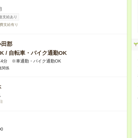
円
途支給あり
費支給有り
小田郡
K / 自転車・バイク通勤OK
4分 ※車通勤・バイク通勤OK
送関係
休
祝
日
00