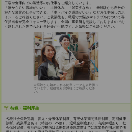
工場や倉庫内での製造系のお仕事をご紹介しています。
「家から近い職場がいい」「土日休み」「残業少なめ」「未経験から自分の
好きな業界の仕事ができる」「車・バイク通勤がいい」などお仕事探しのポ
イントをご相談ください。ご就業後も、職場での悩みやトラブルについて専
任担当者が完全フォロー致します。全国に事業所を開設しておりますのでお
引越しされた先でもお仕事紹介が可能です。お気軽にご相談ください。
未経験から始められる簡単ワークを多数扱っ
ています。勤務地もお気軽にご相談くださ
い。
待遇・福利厚生
各種社会保険完備、育児・介護休業制度、育児休業期間延長制度、定期健康
診断、残業手当あり（時給の1.25倍）、退職金制度あり、有給休暇あり、社
会保険完備、敷地内及び屋内は原則禁煙※就業前までに就業条件明示書で明