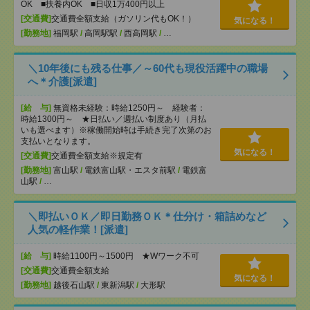
OK ■扶養内OK ■日収1万400円以上
[交通費]
交通費全額支給（ガソリン代もOK！）
気になる！
[勤務地]
福岡駅
/
高岡駅駅
/
西高岡駅
/
…
＼10年後にも残る仕事／～60代も現役活躍中の職場
へ＊介護[派遣]
[給 与]
無資格未経験：時給1250円～ 経験者：
時給1300円～ ★日払い／週払い制度あり（月払
いも選べます）※稼働開始時は手続き完了次第のお
支払いとなります。
気になる！
[交通費]
交通費全額支給※規定有
[勤務地]
富山駅
/
電鉄富山駅・エスタ前駅
/
電鉄富
山駅
/
…
＼即払いＯＫ／即日勤務ＯＫ＊仕分け・箱詰めなど
人気の軽作業！[派遣]
[給 与]
時給1100円～1500円 ★Wワーク不可
[交通費]
交通費全額支給
気になる！
[勤務地]
越後石山駅
/
東新潟駅
/
大形駅