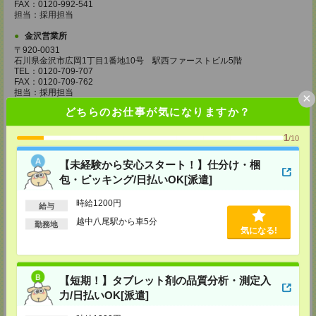
FAX：0120-992-541
担当：採用担当
金沢営業所
〒920-0031
石川県金沢市広岡1丁目1番地10号 駅西ファーストビル5階
TEL：0120-709-707
FAX：0120-709-762
担当：採用担当
×
どちらのお仕事が気になりますか？
京都営業所
〒600-8216
1
京都府京都市下京区新町通七条下ル東塩小路町593番地 トラスコクリスタ
/10
ルビル7階
TEL：0120-709-707
【未経験から安心スタート！】仕分け・梱
FAX：0120-709-751
包・ピッキング/日払いOK[派遣]
担当：採用担当
大阪営業所
時給1200円
給与
〒530-0017
越中八尾駅から車5分
勤務地
大阪府大阪市北区角田町8番1号 大阪梅田ツインタワーズ・ノース34階
気になる!
TEL：0120-995-985
FAX：0120-992-568
担当：採用担当
【短期！】タブレット剤の品質分析・測定入
神戸営業所
〒650-0044
力/日払いOK[派遣]
兵庫県神戸市中央区東川崎町1丁目3番3号 神戸ハーバーランドセンタービ
ル18階