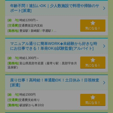
年齢不問！速払いOK｜少人数施設で料理や掃除のサ
ポート[派遣]
[給 与]
時給1200円～
[交通費]
交通費規定内支給
気になる！
[勤務地]
豊栄駅
/
新崎駅
/
早通駅
/
…
マニュアル通りに簡単WORK◆未経験から好きな時
にお仕事できる！単発OK◎試験監督[アルバイト]
[給 与]
時給1,300円～
[勤務地]
富山県黒部市若栗（最寄り駅：黒部宇奈月
気になる！
温泉駅）
座り仕事！高時給！車通勤OK！土日休み！目視検査
[派遣]
[給 与]
時給1500円
[交通費]
交通費支給有り
気になる！
[勤務地]
砺波駅から車10分