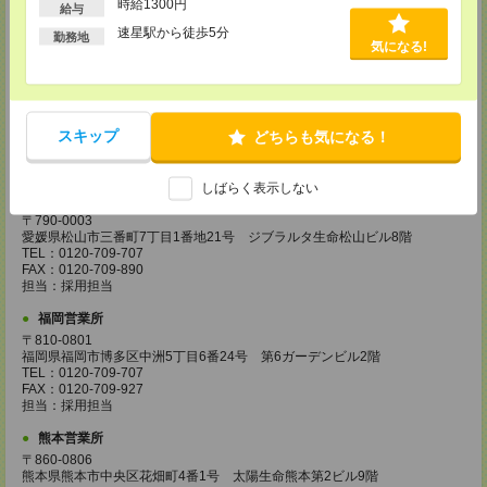
時給1300円
給与
TEL：0120-995-984
FAX：0120-709-785
速星駅から徒歩5分
勤務地
気になる!
担当：採用担当
広島営業所
〒730-0031
広島県広島市中区紙屋町2丁目1番地22号 広島興銀ビル11階
TEL：0120-709-707
スキップ
どちらも気になる！
FAX：0120-934-504
担当：採用担当
しばらく表示しない
松山営業所
〒790-0003
愛媛県松山市三番町7丁目1番地21号 ジブラルタ生命松山ビル8階
TEL：0120-709-707
FAX：0120-709-890
担当：採用担当
福岡営業所
〒810-0801
福岡県福岡市博多区中洲5丁目6番24号 第6ガーデンビル2階
TEL：0120-709-707
FAX：0120-709-927
担当：採用担当
熊本営業所
〒860-0806
熊本県熊本市中央区花畑町4番1号 太陽生命熊本第2ビル9階