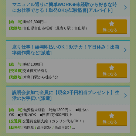
マニュアル通りに簡単WORK◆未経験から好きな時
にお仕事できる！単発OK◎試験監督[アルバイト]
[給 与]
時給1,300円～
[勤務地]
富山県富山市桜町（最寄り駅：富山駅）
気になる！
座り仕事！給与即払いOK！駅チカ！平日休み！出荷
準備作業など[派遣]
[給 与]
時給1300円
[交通費]
交通費支給有り
気になる！
[勤務地]
米島口駅から徒歩5分
説明会参加で全員に【現金2千円相当プレゼント】生
活のお手伝い[派遣]
[給 与]
無資格未経験：時給1300円～ ■週払い
OK ■扶養内OK ■日収1万400円以上
[交通費]
交通費全額支給（ガソリン代もOK！）
気になる！
[勤務地]
福岡駅
/
高岡駅駅
/
西高岡駅
/
…