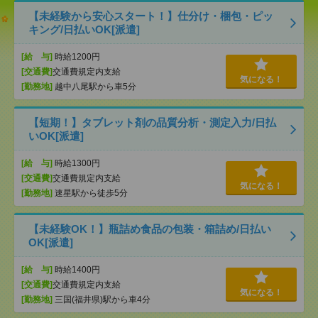
【未経験から安心スタート！】仕分け・梱包・ピッ
キング/日払いOK[派遣]
[給 与]
時給1200円
[交通費]
交通費規定内支給
気になる！
[勤務地]
越中八尾駅から車5分
【短期！】タブレット剤の品質分析・測定入力/日払
いOK[派遣]
[給 与]
時給1300円
[交通費]
交通費規定内支給
気になる！
[勤務地]
速星駅から徒歩5分
【未経験OK！】瓶詰め食品の包装・箱詰め/日払い
OK[派遣]
[給 与]
時給1400円
[交通費]
交通費規定内支給
気になる！
[勤務地]
三国(福井県)駅から車4分