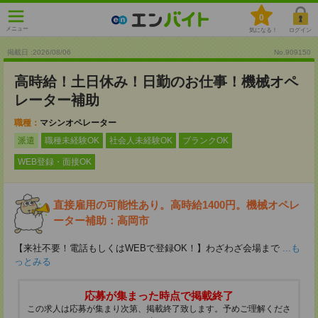
0
メニュー
気になる！
ログイン
掲載日 :2026
/
08
/
06
No.909150
高時給！土日休み！日勤のお仕事！機械オペ
レーター補助
職種：
マシンオペレーター
派遣
職種未経験OK
社会人未経験OK
ブランクOK
WEB登録・面接OK
直接雇用の可能性あり。高時給1400円。機械オペレ
ーター補助：高岡市
【来社不要！電話もしくはWEBで登録OK！】わざわざ会場まで
...も
っとみる
応募が集まった時点で掲載終了
この求人は応募が集まり次第、掲載終了致します。予めご理解くださ