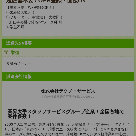
履歴書不要 / WEB登録・面接OK
【来社不要、WEB登録OK！】
〇未経験大歓迎！
〇フリーター、主婦(夫) 大歓迎！
※お仕事の掛け持ち(Wワーク)不可
※学生不可
派遣先の概要
業種
素材系メーカー
派遣会社情報
株式会社テクノ・サービス
労働者派遣事業許可番号:派13-080693
業界大手スタッフサービスグループ企業！全国各地で
案件多数！
2003年の設立以来、製造分野に特化した人材派遣サービスを手がけてきた当
社。日本の「ものづくり」現場のニーズ拡大に伴い、当社にもさまざまな仕
事のニーズが舞い込んできています。未経験OKのカンタン軽作業を中心に、