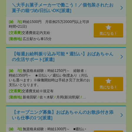
＼大手お菓子メーカーで働こう！／個包装されたお
菓子の箱づめ/日払いOK[派遣]
[給 与]
時給1500円 月収例25万2000円以上可(8
時間×21日)
[交通費]
交通費規定内支給
気になる！
[勤務地]
広丘駅から車15分
【毎週お給料振り込み可能＊週払い】おばあちゃん
の生活サポート[派遣]
[給 与]
無資格未経験：時給1250円～ 経験者：
時給1350円～ ★日払い／週払い制度あり（月払
いも選べます）※稼働開始時は手続き完了次第のお
支払いとなります。
気になる！
[交通費]
交通費支給※規定有
[勤務地]
新発田駅
/
佐々木駅
/
月岡(新潟県)駅
/
…
【オープニング募集】おばあちゃんのお散歩付き添
いも仕事の1つ[派遣]
[給 与]
無資格未経験：時給1300円～ ■週払い