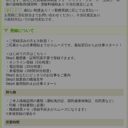
示します、あんしん資格取得制度 フォークリフト・クレーン・玉掛け・溶
接の資格取得/講習料・受験料補助あり ※当社規定による
速払い制度あり！＜勤務実績に応じてお支払い＞
ポイント！
お気軽に当社担当までお問い合わせください。※当社規定あり
※原則月払いでの給与支払です。
登録について
＜ご登録済みの方も大歓迎！＞
ご応募からお仕事開始までがスムーズです。最短翌日からお仕事スタート！
＜はじめての方はこちら＞
Step1 履歴書・証明写真不要で登録できます。
・オンライン登録（5分程度）
・電話登録（20分程度）
・来場登録（1時間30分程度）
Step2 あなたにピッタリのお仕事をご案内
Step3 就業前の職場見学
Step4 雇用契約＆お仕事スタート
持ち物
・ご本人様確認用の書類（運転免許証、国民健康保険証、住民票など）
・印鑑（登録書類に必要)
・職務経歴メモ（登録手続きがスムーズになります）
※来場登録の場合※
所要時間