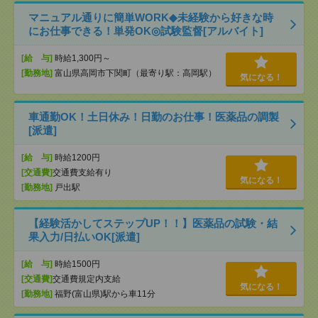
マニュアル通りに簡単WORK◆未経験から好きな時
にお仕事できる！単発OK◎試験監督[アルバイト]
[給 与]
時給1,300円～
[勤務地]
富山県高岡市下関町（最寄り駅：高岡駅）
気になる！
車通勤OK！土日休み！日勤のお仕事！医薬品の調製
[派遣]
[給 与]
時給1200円
[交通費]
交通費支給有り
気になる！
[勤務地]
戸出駅
【経験活かしてステップUP！！】医薬品の試験・結
果入力/日払いOK[派遣]
[給 与]
時給1500円
[交通費]
交通費規定内支給
気になる！
[勤務地]
福野(富山県)駅から車11分