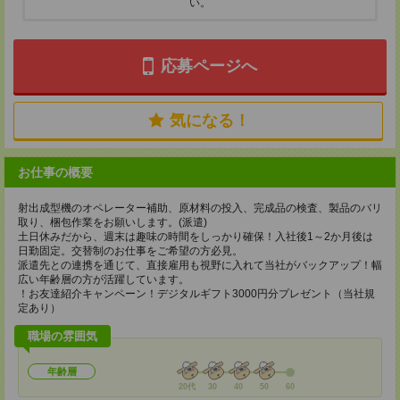
い。
応募ページへ
気になる！
お仕事の概要
射出成型機のオペレーター補助、原材料の投入、完成品の検査、製品のバリ
取り、梱包作業をお願いします。(派遣)
土日休みだから、週末は趣味の時間をしっかり確保！入社後1～2か月後は
日勤固定。交替制のお仕事をご希望の方必見。
派遣先との連携を通じて、直接雇用も視野に入れて当社がバックアップ！幅
広い年齢層の方が活躍しています。
！お友達紹介キャンペーン！デジタルギフト3000円分プレゼント（当社規
定あり）
職場の雰囲気
年齢層
20代
30
40
50
60