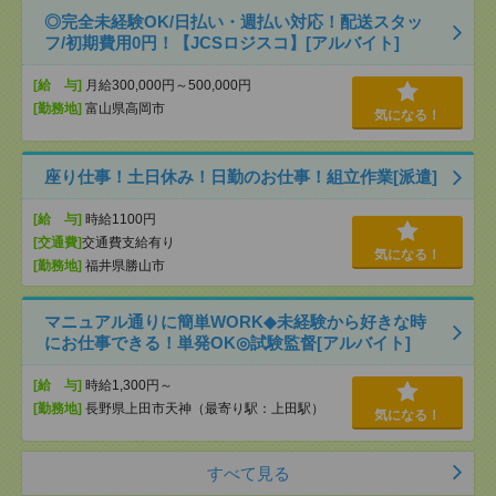
◎完全未経験OK/日払い・週払い対応！配送スタッ
フ/初期費用0円！【JCSロジスコ】[アルバイト]
[給 与]
月給300,000円～500,000円
[勤務地]
富山県高岡市
気になる！
座り仕事！土日休み！日勤のお仕事！組立作業[派遣]
[給 与]
時給1100円
[交通費]
交通費支給有り
気になる！
[勤務地]
福井県勝山市
マニュアル通りに簡単WORK◆未経験から好きな時
にお仕事できる！単発OK◎試験監督[アルバイト]
[給 与]
時給1,300円～
[勤務地]
長野県上田市天神（最寄り駅：上田駅）
気になる！
すべて見る