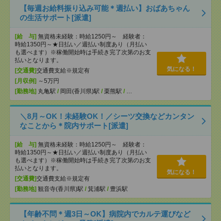
【毎週お給料振り込み可能＊週払い】おばあちゃん
の生活サポート[派遣]
[給 与]
無資格未経験：時給1250円～ 経験者：
時給1350円～★日払い／週払い制度あり（月払い
も選べます）※稼働開始時は手続き完了次第のお支
払いとなります。
気になる！
[交通費]
交通費支給※規定有
[月収例]
～5万円
[勤務地]
丸亀駅
/
岡田(香川県)駅
/
栗熊駅
/
…
＼8月～OK！未経験OK！／シーツ交換などカンタン
なことから＊院内サポート[派遣]
[給 与]
無資格未経験：時給1250円～ 経験者：
時給1350円～★日払い／週払い制度あり（月払い
も選べます）※稼働開始時は手続き完了次第のお支
払いとなります。
気になる！
[交通費]
交通費支給※規定有
[勤務地]
観音寺(香川県)駅
/
箕浦駅
/
豊浜駅
【年齢不問＊週3日～OK】病院内でカルテ運びなど