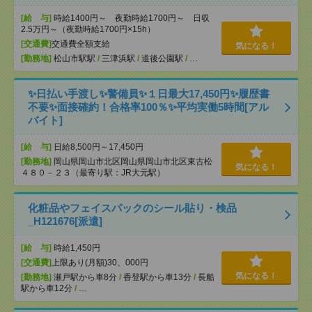
[給 与]
時給1400円～ 夜勤時給1700円～ 日収
2.5万円～（夜勤時給1700円×15h）
[交通費]
交通費全額支給
気になる！
[勤務地]
松山市駅駅
/
三津浜駅
/
道後公園駅
/
…
✨日払い手渡し✨警備員✨１日最大17,450円✨履歴書
不要✨面接確約！合格率100％✨平均実働5時間[アル
バイト]
[給 与]
日給8,500円～17,450円
[勤務地]
岡山県岡山市北区岡山県岡山市北区東古松
気になる！
４８０－２３（最寄り駅：JR大元駅）
化粧品やフェイスパックのシール貼り・検品
_H121676[派遣]
[給 与]
時給1,450円
[交通費]
上限あり(月額)30、000円
気になる！
[勤務地]
瀬戸駅から車8分
/
香登駅から車13分
/
長船
駅から車12分
/
…