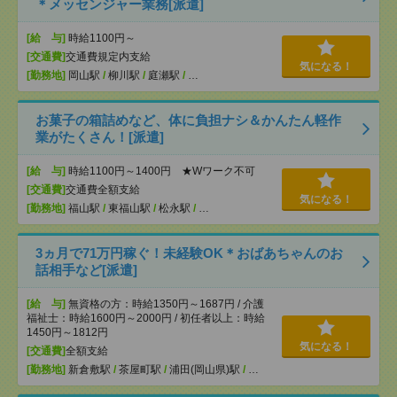
＊メッセンジャー業務[派遣]
[給 与]
時給1100円～
[交通費]
交通費規定内支給
気になる！
[勤務地]
岡山駅
/
柳川駅
/
庭瀬駅
/
…
お菓子の箱詰めなど、体に負担ナシ＆かんたん軽作
業がたくさん！[派遣]
[給 与]
時給1100円～1400円 ★Wワーク不可
[交通費]
交通費全額支給
気になる！
[勤務地]
福山駅
/
東福山駅
/
松永駅
/
…
3ヵ月で71万円稼ぐ！未経験OK＊おばあちゃんのお
話相手など[派遣]
[給 与]
無資格の方：時給1350円～1687円 / 介護
福祉士：時給1600円～2000円 / 初任者以上：時給
1450円～1812円
気になる！
[交通費]
全額支給
[勤務地]
新倉敷駅
/
茶屋町駅
/
浦田(岡山県)駅
/
…