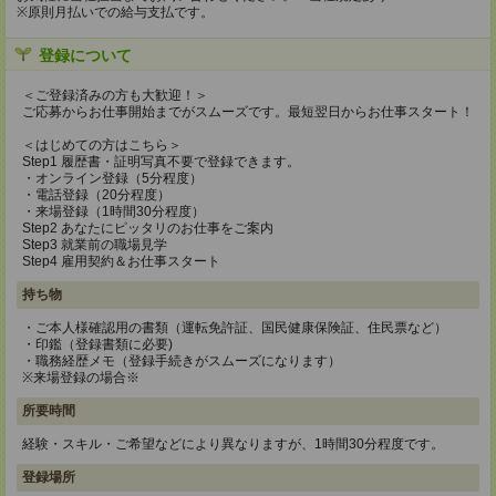
※原則月払いでの給与支払です。
登録について
＜ご登録済みの方も大歓迎！＞
ご応募からお仕事開始までがスムーズです。最短翌日からお仕事スタート！
＜はじめての方はこちら＞
Step1 履歴書・証明写真不要で登録できます。
・オンライン登録（5分程度）
・電話登録（20分程度）
・来場登録（1時間30分程度）
Step2 あなたにピッタリのお仕事をご案内
Step3 就業前の職場見学
Step4 雇用契約＆お仕事スタート
持ち物
・ご本人様確認用の書類（運転免許証、国民健康保険証、住民票など）
・印鑑（登録書類に必要)
・職務経歴メモ（登録手続きがスムーズになります）
※来場登録の場合※
所要時間
経験・スキル・ご希望などにより異なりますが、1時間30分程度です。
登録場所