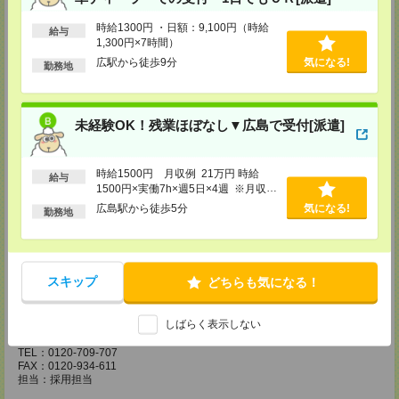
広島営業所
時給1300円 ・日額：9,100円（時給
給与
〒730-0031
1,300円×7時間）
広島県広島市中区紙屋町2丁目1番地22号 広島興銀ビル11階
TEL：0120-709-707
広駅から徒歩9分
気になる!
勤務地
FAX：0120-934-504
担当：採用担当
松山営業所
未経験OK！残業ほぼなし▼広島で受付[派遣]
〒790-0003
愛媛県松山市三番町7丁目1番地21号 ジブラルタ生命松山ビル8階
TEL：0120-709-707
FAX：0120-709-890
時給1500円 月収例 21万円 時給
給与
担当：採用担当
1500円×実働7h×週5日×4週 ※月収例
を保証するものではありません。※給
広島駅から徒歩5分
気になる!
福岡営業所
勤務地
与即受取りサービス利用可（利用条件
〒810-0801
有）
福岡県福岡市博多区中洲5丁目6番24号 第6ガーデンビル2階
TEL：0120-709-707
FAX：0120-709-927
スキップ
どちらも気になる！
担当：採用担当
熊本営業所
しばらく表示しない
〒860-0806
熊本県熊本市中央区花畑町4番1号 太陽生命熊本第2ビル9階
TEL：0120-709-707
FAX：0120-934-611
担当：採用担当