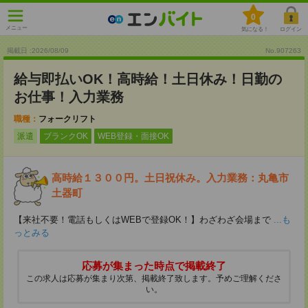
0
メニュー
気になる！
ログイン
掲載日 :2026
/
08
/
09
No.907263
給与即払いOK！高時給！土日休み！日勤の
お仕事！入力業務
職種：
フォークリフト
派遣
ブランクOK
WEB登録・面接OK
高時給１３００円。土日祝休み。入力業務：丸亀市
土器町
【来社不要！電話もしくはWEBで登録OK！】わざわざ会場まで
...も
っとみる
応募が集まった時点で掲載終了
この求人は応募が集まり次第、掲載終了致します。予めご理解くださ
い。