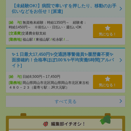
【未経験OK!】病院で車いすを押したり、移動のお手
伝いなどをお任せ！[派遣]
[給 与]
無資格未経験：時給1350円～ 経験者：
時給1450円～ ※前払い・日払い・週払いOK
[交通費]
交通費全額支給
気になる！
[勤務地]
福山駅
/
東福山駅
/
松永駅
/
…
✨１日最大17,450円✨交通誘導警備員✨履歴書不要✨
面接確約！合格率ほぼ100％✨平均実働5時間[アルバ
イト]
[給 与]
日給8,500円～17,450円
[勤務地]
岡山県岡山市北区岡山県岡山市北区東古松
気になる！
４８０－２３（最寄り駅：JR大元駅）
すべて見る