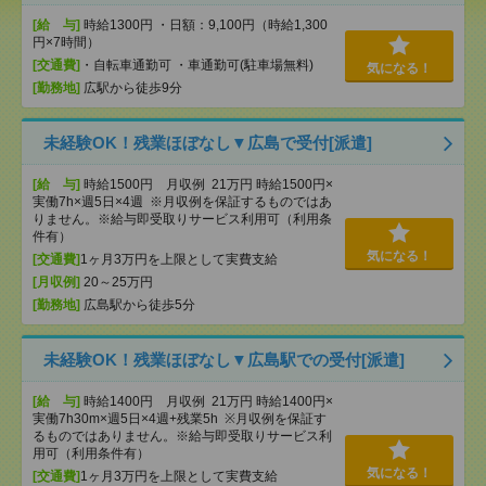
[給 与]
時給1300円 ・日額：9,100円（時給1,300
円×7時間）
[交通費]
・自転車通勤可 ・車通勤可(駐車場無料)
気になる！
[勤務地]
広駅から徒歩9分
未経験OK！残業ほぼなし▼広島で受付[派遣]
[給 与]
時給1500円 月収例 21万円 時給1500円×
実働7h×週5日×4週 ※月収例を保証するものではあ
りません。※給与即受取りサービス利用可（利用条
件有）
気になる！
[交通費]
1ヶ月3万円を上限として実費支給
[月収例]
20～25万円
[勤務地]
広島駅から徒歩5分
未経験OK！残業ほぼなし▼広島駅での受付[派遣]
[給 与]
時給1400円 月収例 21万円 時給1400円×
実働7h30m×週5日×4週+残業5h ※月収例を保証す
るものではありません。※給与即受取りサービス利
用可（利用条件有）
気になる！
[交通費]
1ヶ月3万円を上限として実費支給