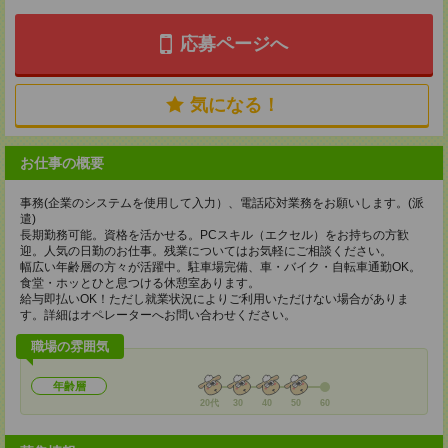
応募ページへ
気になる！
お仕事の概要
事務(企業のシステムを使用して入力）、電話応対業務をお願いします。(派
遣)
長期勤務可能。資格を活かせる。PCスキル（エクセル）をお持ちの方歓
迎。人気の日勤のお仕事。残業についてはお気軽にご相談ください。
幅広い年齢層の方々が活躍中。駐車場完備、車・バイク・自転車通勤OK。
食堂・ホッとひと息つける休憩室あります。
給与即払いOK！ただし就業状況によりご利用いただけない場合がありま
す。詳細はオペレーターへお問い合わせください。
職場の雰囲気
年齢層
20代
30
40
50
60