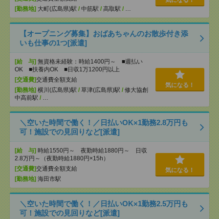
気になる！
[勤務地]
大町(広島県)駅
/
中筋駅
/
高取駅
/
…
【オープニング募集】おばあちゃんのお散歩付き添
いも仕事の1つ[派遣]
[給 与]
無資格未経験：時給1400円～ ■週払い
OK ■扶養内OK ■日収1万1200円以上
[交通費]
交通費全額支給
気になる！
[勤務地]
横川(広島県)駅
/
草津(広島県)駅
/
修大協創
中高前駅
/
…
＼空いた時間で働く！／日払いOK×1勤務2.8万円も
可！施設での見回りなど[派遣]
[給 与]
時給1550円～ 夜勤時給1880円～ 日収
2.8万円～（夜勤時給1880円×15h）
[交通費]
交通費全額支給
気になる！
[勤務地]
海田市駅
＼空いた時間で働く！／日払いOK×1勤務2.5万円も
可！施設での見回りなど[派遣]