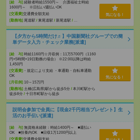
[給 与]
経験者時給1550円～ 介護福祉士時給
1600円～ ※日払い/週払いOK
[交通費]
交通費全額支給
気になる！
[勤務地]
尾道駅
/
東尾道駅
/
新尾道駅
/
…
【夕方から5時間だけ♬】中国新聞社グループでの簡
単データ入力・チェック業務[派遣]
[給 与]
時給1160円☆月収例：11万5700円（1160
円×5時間×19日勤務の場合） ※22:00以降は時給
1,450円
[交通費]
・規定により支給 ・車通勤・自転車通勤
OK
気になる！
[月収例]
10～15万円
[勤務地]
土橋(広島県)駅から徒歩5分
/
本川町駅から
徒歩8分
/
十日市町駅から徒歩
説明会参加で全員に【現金2千円相当プレゼント】生
活のお手伝い[派遣]
[給 与]
無資格未経験：時給1400円～ ■週払い
OK ■扶養内OK ■日収1万1200円以上
[交通費]
交通費全額支給