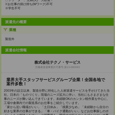
〇フリーター、主婦(夫) 大歓迎！
※お仕事の掛け持ち(Wワーク)不可
※学生不可
派遣先の概要
業種
製造外
派遣会社情報
株式会社テクノ・サービス
労働者派遣事業許可番号:派13-080693
業界大手スタッフサービスグループ企業！全国各地で
案件多数！
2003年の設立以来、製造分野に特化した人材派遣サービスを手がけてきた当
社。日本の「ものづくり」現場のニーズ拡大に伴い、当社にもさまざまな仕
事のニーズが舞い込んできています。未経験OKのカンタン軽作業を中心に、
工場や倉庫内での製造系のお仕事をご紹介しています。
「家から近い職場がいい」「土日休み」「残業少なめ」「未経験から自分の
好きな業界の仕事ができる」「車・バイク通勤がいい」などお仕事探しのポ