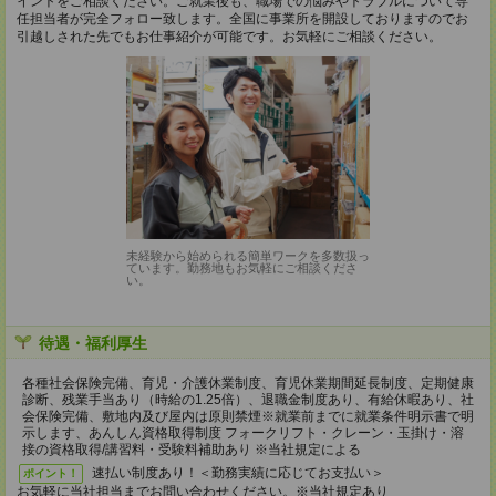
イントをご相談ください。ご就業後も、職場での悩みやトラブルについて専
任担当者が完全フォロー致します。全国に事業所を開設しておりますのでお
引越しされた先でもお仕事紹介が可能です。お気軽にご相談ください。
未経験から始められる簡単ワークを多数扱っ
ています。勤務地もお気軽にご相談くださ
い。
待遇・福利厚生
各種社会保険完備、育児・介護休業制度、育児休業期間延長制度、定期健康
診断、残業手当あり（時給の1.25倍）、退職金制度あり、有給休暇あり、社
会保険完備、敷地内及び屋内は原則禁煙※就業前までに就業条件明示書で明
示します、あんしん資格取得制度 フォークリフト・クレーン・玉掛け・溶
接の資格取得/講習料・受験料補助あり ※当社規定による
速払い制度あり！＜勤務実績に応じてお支払い＞
ポイント！
お気軽に当社担当までお問い合わせください。※当社規定あり