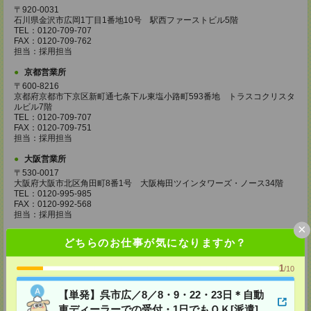
〒920-0031
石川県金沢市広岡1丁目1番地10号 駅西ファーストビル5階
TEL：0120-709-707
FAX：0120-709-762
担当：採用担当
京都営業所
〒600-8216
京都府京都市下京区新町通七条下ル東塩小路町593番地 トラスコクリスタ
ルビル7階
TEL：0120-709-707
FAX：0120-709-751
担当：採用担当
大阪営業所
〒530-0017
大阪府大阪市北区角田町8番1号 大阪梅田ツインタワーズ・ノース34階
TEL：0120-995-985
FAX：0120-992-568
担当：採用担当
×
神戸営業所
どちらのお仕事が気になりますか？
〒650-0044
兵庫県神戸市中央区東川崎町1丁目3番3号 神戸ハーバーランドセンタービ
1
/10
ル18階
TEL：0120-995-984
FAX：0120-709-785
【単発】呉市広／8／8・9・22・23日＊自動
担当：採用担当
車ディーラーでの受付・1日でもＯＫ[派遣]