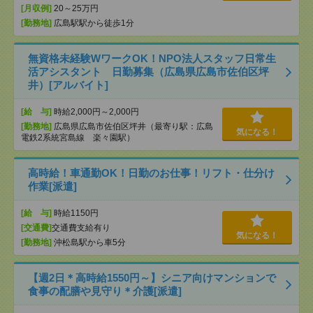
[月収例]
20～25万円
[勤務地]
広島駅駅から徒歩1分
無資格未経験WワークOK！NPO法人スタッフ日常生
活アシスタント 日勤募集（広島県広島市佐伯区坪
井）[アルバイト]
[給 与]
時給2,000円～2,000円
[勤務地]
広島県広島市佐伯区坪井（最寄り駅：広島
気になる！
電鉄2系統宮島線 楽々園駅）
高時給！車通勤OK！日勤のお仕事！リフト・仕分け
作業[派遣]
[給 与]
時給1150円
[交通費]
交通費支給有り
気になる！
[勤務地]
沖松島駅から車5分
【週2日＊高時給1550円～】シニア向けマンションで
食事の配膳や見守り＊介護[派遣]