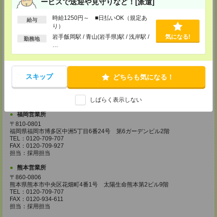
ービスで送迎や見守りなど！[派遣]
広島営業所
〒730-0031
時給1250円～ ■日払いOK（規定あ
給与
広島県広島市中区紙屋町2丁目1番地22号 広島興銀ビル11階
り）
TEL：0120-709-707
岩手飯岡駅 / 青山(岩手県)駅 / 浅岸駅 /
気になる!
勤務地
FAX：0120-934-504
…
担当：採用担当
松山営業所
〒790-0003
スキップ
どちらも気になる！
愛媛県松山市三番町7丁目1番地21号 ジブラルタ生命松山ビル8階
TEL：0120-709-707
FAX：0120-709-890
しばらく表示しない
担当：採用担当
福岡営業所
〒810-0801
福岡県福岡市博多区中洲5丁目6番24号 第6ガーデンビル2階
TEL：0120-709-707
FAX：0120-709-927
担当：採用担当
熊本営業所
〒860-0806
熊本県熊本市中央区花畑町4番1号 太陽生命熊本第2ビル9階
TEL：0120-709-707
FAX：0120-934-611
担当：採用担当