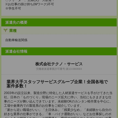
〇フリーター、主婦(夫) 大歓迎！
※お仕事の掛け持ち(Wワーク)不可
※学生不可
派遣先の概要
業種
自動車輸送関係
派遣会社情報
株式会社テクノ・サービス
労働者派遣事業許可番号:派13-080693
業界大手スタッフサービスグループ企業！全国各地で
案件多数！
2003年の設立以来、製造分野に特化した人材派遣サービスを手がけてきた当
社。日本の「ものづくり」現場のニーズ拡大に伴い、当社にもさまざまな仕
事のニーズが舞い込んできています。未経験OKのカンタン軽作業を中心に、
工場や倉庫内での製造系のお仕事をご紹介しています。
「家から近い職場がいい」「土日休み」「残業少なめ」「未経験から自分の
好きな業界の仕事ができる」「車・バイク通勤がいい」などお仕事探しのポ