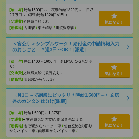
[給 与]
時給1500円～ 夜勤時給1820円～ 日収
2.7万円～（夜勤時給1820円×15h）
[交通費]
交通費全額支給
気になる！
[勤務地]
古川駅
/
東大崎駅
/
川渡温泉駅
/
…
＜官公庁＞シンプルワーク！給付金の申請情報入力
のおしごと！＊週3日～OK！[派遣]
[給 与]
時給1400～1600円 ※日払いOK(規定あ
り)
[交通費]
交通費支給（規定あり）
気になる！
[勤務地]
仙台駅から徒歩3分
〈月1日～で副業にピッタリ＊時給1,500円～〉文房
具のカンタン仕分け[派遣]
[給 与]
時給1,500円～1,875円
[交通費]
■ 交通費規定内支給 ※派遣先による
気になる！
[勤務地]
名取駅からバイク・車
/
仙台空港(鉄道)駅
からバイク・車
/
館腰駅からバイク・車
/
…