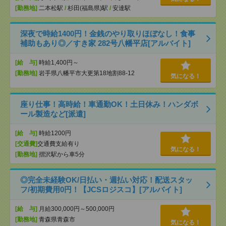
[勤務地]
二本松駅
/
杉田(福島県)駅
/
安達駅
深夜で時給1400円！金銭のやり取りほぼなし！食事
補助もあり◎／すき家 282号八幡平店[アルバイト]
[給 与]
時給1,400円～
[勤務地]
岩手県八幡平市大更第18地割88-12
気になる！
座り仕事！高時給！車通勤OK！土日休み！ハンダボ
ール製造など[派遣]
[給 与]
時給1200円
[交通費]
交通費支給有り
気になる！
[勤務地]
摺沢駅から車5分
◎完全未経験OK/日払い・週払い対応！配送スタッ
フ/初期費用0円！【JCSロジスコ】[アルバイト]
[給 与]
月給300,000円～500,000円
[勤務地]
青森県青森市
気になる！