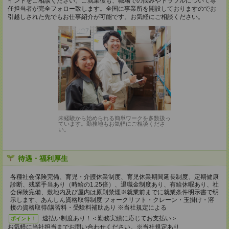
イントをご相談ください。ご就業後も、職場での悩みやトラブルについて専
任担当者が完全フォロー致します。全国に事業所を開設しておりますのでお
引越しされた先でもお仕事紹介が可能です。お気軽にご相談ください。
未経験から始められる簡単ワークを多数扱っ
ています。勤務地もお気軽にご相談くださ
い。
待遇・福利厚生
各種社会保険完備、育児・介護休業制度、育児休業期間延長制度、定期健康
診断、残業手当あり（時給の1.25倍）、退職金制度あり、有給休暇あり、社
会保険完備、敷地内及び屋内は原則禁煙※就業前までに就業条件明示書で明
示します、あんしん資格取得制度 フォークリフト・クレーン・玉掛け・溶
接の資格取得/講習料・受験料補助あり ※当社規定による
速払い制度あり！＜勤務実績に応じてお支払い＞
ポイント！
お気軽に当社担当までお問い合わせください。※当社規定あり