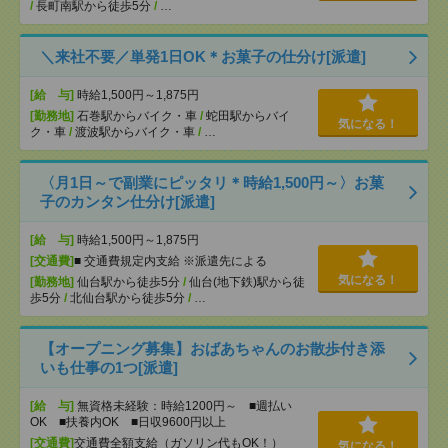
/
長町南駅から徒歩5分
/
…
＼来社不要／単発1日OK＊お菓子の仕分け[派遣]
[給 与]
時給1,500円～1,875円
[勤務地]
石巻駅からバイク・車
/
蛇田駅からバイ
気になる！
ク・車
/
渡波駅からバイク・車
/
…
〈月1日～で副業にピッタリ＊時給1,500円～〉お菓
子のカンタン仕分け[派遣]
[給 与]
時給1,500円～1,875円
[交通費]
■ 交通費規定内支給 ※派遣先による
気になる！
[勤務地]
仙台駅から徒歩5分
/
仙台(地下鉄)駅から徒
歩5分
/
北仙台駅から徒歩5分
/
…
【オープニング募集】おばあちゃんのお散歩付き添
いも仕事の1つ[派遣]
[給 与]
無資格未経験：時給1200円～ ■週払い
OK ■扶養内OK ■日収9600円以上
[交通費]
交通費全額支給（ガソリン代もOK！）
気になる！