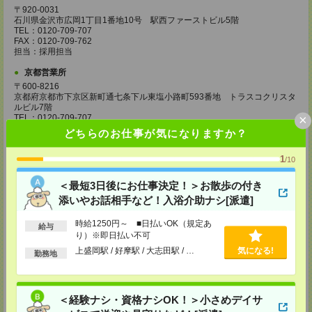
〒920-0031
石川県金沢市広岡1丁目1番地10号 駅西ファーストビル5階
TEL：0120-709-707
FAX：0120-709-762
担当：採用担当
京都営業所
〒600-8216
京都府京都市下京区新町通七条下ル東塩小路町593番地 トラスコクリスタ
ルビル7階
×
TEL：0120-709-707
FAX：0120-709-751
どちらのお仕事が気になりますか？
担当：採用担当
1
大阪営業所
/10
〒530-0017
大阪府大阪市北区角田町8番1号 大阪梅田ツインタワーズ・ノース34階
＜最短3日後にお仕事決定！＞お散歩の付き
TEL：0120-995-985
添いやお話相手など！入浴介助ナシ[派遣]
FAX：0120-992-568
担当：採用担当
時給1250円～ ■日払いOK（規定あ
給与
り）※即日払い不可
神戸営業所
〒650-0044
上盛岡駅 / 好摩駅 / 大志田駅 / …
気になる!
勤務地
兵庫県神戸市中央区東川崎町1丁目3番3号 神戸ハーバーランドセンタービ
ル18階
TEL：0120-995-984
FAX：0120-709-785
＜経験ナシ・資格ナシOK！＞小さめデイサ
担当：採用担当