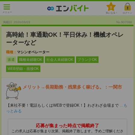
0
メニュー
気になる！
ログイン
掲載日 :2026
/
08
/
03
No.907086
高時給！車通勤OK！平日休み！機械オペレ
ーターなど
職種：
マシンオペレーター
派遣
職種未経験OK
社会人未経験OK
ブランクOK
WEB登録・面接OK
メリット→長期勤務・残業多く稼げる。：一関市
【来社不要！電話もしくはWEBで登録OK！】わざわざ会場まで
...も
っとみる
応募が集まった時点で掲載終了
この求人は応募が集まり次第、掲載終了致します。予めご理解くださ