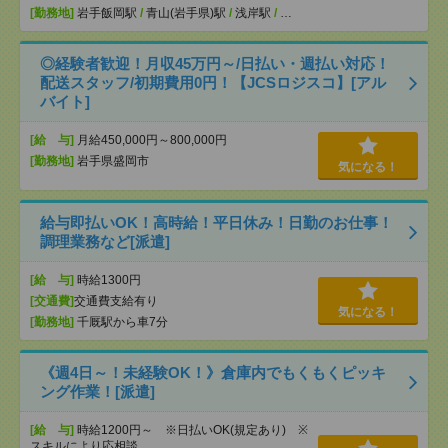
[勤務地]
岩手飯岡駅
/
青山(岩手県)駅
/
浅岸駅
/
…
◎経験者歓迎！月収45万円～/日払い・週払い対応！
配送スタッフ/初期費用0円！【JCSロジスコ】[アル
バイト]
[給 与]
月給450,000円～800,000円
[勤務地]
岩手県盛岡市
気になる！
給与即払いOK！高時給！平日休み！日勤のお仕事！
調理業務など[派遣]
[給 与]
時給1300円
[交通費]
交通費支給有り
気になる！
[勤務地]
千厩駅から車7分
《週4日～！未経験OK！》倉庫内でもくもくピッキ
ング作業！[派遣]
[給 与]
時給1200円～ ※日払いOK(規定あり) ※
スキルにより応相談