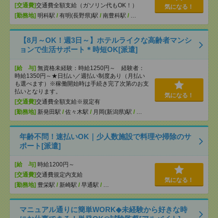
[交通費]
交通費全額支給（ガソリン代もOK！）
気になる！
[勤務地]
明科駅
/
有明(長野県)駅
/
南豊科駅
/
…
【8月～OK！週3日～】ホテルライクな高齢者マンシ
ョンで生活サポート＊時短OK[派遣]
[給 与]
無資格未経験：時給1250円～ 経験者：
時給1350円～★日払い／週払い制度あり（月払い
も選べます）※稼働開始時は手続き完了次第のお支
払いとなります。
気になる！
[交通費]
交通費全額支給※規定有
[勤務地]
新発田駅
/
佐々木駅
/
月岡(新潟県)駅
/
…
年齢不問！速払いOK｜少人数施設で料理や掃除のサ
ポート[派遣]
[給 与]
時給1200円～
[交通費]
交通費規定内支給
気になる！
[勤務地]
豊栄駅
/
新崎駅
/
早通駅
/
…
マニュアル通りに簡単WORK◆未経験から好きな時