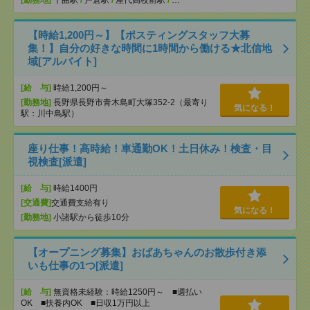
[勤務地]
千曲駅
/
戸倉駅
/
屋代高校前駅
/
…
【時給1,200円～】【ポスティングスタッフ大募
集！】自分の好きな時間に1時間から働ける★北信地
域[アルバイト]
[給 与]
時給1,200円～
[勤務地]
長野県長野市青木島町大塚352-2（最寄り
気になる！
駅：川中島駅）
座り仕事！高時給！車通勤OK！土日休み！検査・目
視検査[派遣]
[給 与]
時給1400円
[交通費]
交通費支給有り
気になる！
[勤務地]
小諸駅から徒歩10分
【オープニング募集】おばあちゃんのお散歩付き添
いも仕事の1つ[派遣]
[給 与]
無資格未経験：時給1250円～ ■週払い
OK ■扶養内OK ■日収1万円以上