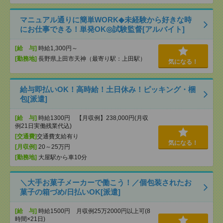
マニュアル通りに簡単WORK◆未経験から好きな時
にお仕事できる！単発OK◎試験監督[アルバイト]
[給 与]
時給1,300円～
[勤務地]
長野県上田市天神（最寄り駅：上田駅）
気になる！
給与即払いOK！高時給！土日休み！ピッキング・梱
包[派遣]
[給 与]
時給1300円 【月収例】238,000円(月収
例21日実働残業代込)
[交通費]
交通費支給有り
気になる！
[月収例]
20～25万円
[勤務地]
大屋駅から車10分
＼大手お菓子メーカーで働こう！／個包装されたお
菓子の箱づめ/日払いOK[派遣]
[給 与]
時給1500円 月収例25万2000円以上可(8
時間×21日)