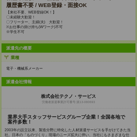
履歴書不要 / WEB登録・面接OK
【来社不要、WEB登録OK！】
〇未経験大歓迎！
〇フリーター、主婦(夫) 大歓迎！
※お仕事の掛け持ち(Wワーク)不可
※学生不可
派遣先の概要
業種
電子・機械系メーカー
派遣会社情報
株式会社テクノ・サービス
労働者派遣事業許可番号:派13-080693
業界大手スタッフサービスグループ企業！全国各地で
案件多数！
2003年の設立以来、製造分野に特化した人材派遣サービスを手がけてきた当
社。日本の「ものづくり」現場のニーズ拡大に伴い、当社にもさまざまな仕