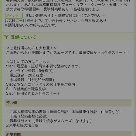
会保険完備、敷地内及び屋内は原則禁煙※就業前までに就業条件明示書で明
示します、あんしん資格取得制度 フォークリフト・クレーン・玉掛け・溶
接の資格取得/講習料・受験料補助あり ※当社規定による
速払い制度あり！＜勤務実績に応じてお支払い＞
ポイント！
お気軽に当社担当までお問い合わせください。※当社規定あり
※原則月払いでの給与支払です。
登録について
＜ご登録済みの方も大歓迎！＞
ご応募からお仕事開始までがスムーズです。最短翌日からお仕事スタート！
＜はじめての方はこちら＞
Step1 履歴書・証明写真不要で登録できます。
・オンライン登録（5分程度）
・電話登録（20分程度）
・来場登録（1時間30分程度）
Step2 あなたにピッタリのお仕事をご案内
Step3 就業前の職場見学
Step4 雇用契約＆お仕事スタート
持ち物
・ご本人様確認用の書類（運転免許証、国民健康保険証、住民票など）
・印鑑（登録書類に必要)
・職務経歴メモ（登録手続きがスムーズになります）
※来場登録の場合※
所要時間