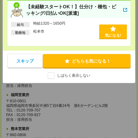
ル18階
【未経験スタートOK！】仕分け・梱包・ピ
TEL：0120-995-984
ッキング/日払いOK[派遣]
FAX：0120-709-785
担当：採用担当
時給1320～1650円
給与
広島営業所
松本市
勤務地
〒730-0031
気になる!
広島県広島市中区紙屋町2丁目1番地22号 広島興銀ビル11階
TEL：0120-709-707
FAX：0120-934-504
担当：採用担当
スキップ
どちらも気になる！
松山営業所
〒790-0003
愛媛県松山市三番町7丁目1番地21号 ジブラルタ生命松山ビル8階
しばらく表示しない
TEL：0120-709-707
FAX：0120-709-890
担当：採用担当
福岡営業所
〒810-0801
福岡県福岡市博多区中洲5丁目6番24号 第6ガーデンビル2階
TEL：0120-709-707
FAX：0120-709-927
担当：採用担当
熊本営業所
〒860-0806