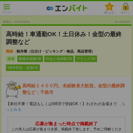
0
メニュー
気になる！
ログイン
掲載日 :2026
/
08
/
06
No.906929
高時給！車通勤OK！土日休み！金型の最終
調整など
職種：
軽作業（仕分け・ピッキング・検品、商品管理）
派遣
職種未経験OK
社会人未経験OK
ブランクOK
WEB登録・面接OK
高時給１４００円。未経験者大歓迎。金型の最終調
整など：千曲市
【来社不要！電話もしくはWEBで登録OK！】わざわざ会場まで
...も
っとみる
応募が集まった時点で掲載終了
この求人は応募が集まり次第、掲載終了致します。予めご理解くださ