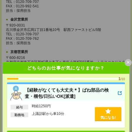
TEL：0120-709-707
FAX：0120-992-541
担当：採用担当
金沢営業所
〒920-0031
石川県金沢市広岡1丁目1番地10号 駅西ファーストビル5階
TEL：0120-709-707
FAX：0120-709-762
担当：採用担当
京都営業所
〒600-8216
×
京都府京都市下京区新町通七条下ル東塩小路町593番地 トラスコクリスタ
ルビル7階
どちらのお仕事が気になりますか？
TEL：0120-709-707
FAX：0120-709-751
1
/10
担当：採用担当
大阪営業所
【経験がなくても大丈夫＊】ばね部品の検
〒530-0017
査・梱包/日払いOK[派遣]
大阪府大阪市北区角田町8番1号 大阪梅田ツインタワーズ・ノース34階
TEL：0120-995-985
時給1250円
給与
FAX：0120-992-568
担当：採用担当
上諏訪駅から車10分
勤務地
気になる!
神戸営業所
〒650-0044
兵庫県神戸市中央区東川崎町1丁目3番3号 神戸ハーバーランドセンタービ