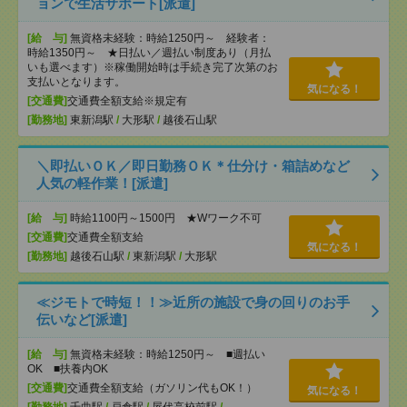
ョンで生活サポート[派遣]
[給 与]
無資格未経験：時給1250円～ 経験者：
時給1350円～ ★日払い／週払い制度あり（月払
いも選べます）※稼働開始時は手続き完了次第のお
支払いとなります。
気になる！
[交通費]
交通費全額支給※規定有
[勤務地]
東新潟駅
/
大形駅
/
越後石山駅
＼即払いＯＫ／即日勤務ＯＫ＊仕分け・箱詰めなど
人気の軽作業！[派遣]
[給 与]
時給1100円～1500円 ★Wワーク不可
[交通費]
交通費全額支給
気になる！
[勤務地]
越後石山駅
/
東新潟駅
/
大形駅
≪ジモトで時短！！≫近所の施設で身の回りのお手
伝いなど[派遣]
[給 与]
無資格未経験：時給1250円～ ■週払い
OK ■扶養内OK
[交通費]
交通費全額支給（ガソリン代もOK！）
気になる！