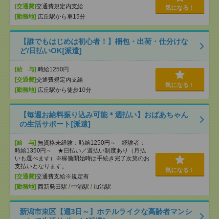
[交通費]
交通費規定内支給
気になる！
[勤務地]
広丘駅から車15分
【誰でもはじめは初心者！】梱包・出荷・仕分けな
ど/日払いOK[派遣]
[給 与]
時給1250円
[交通費]
交通費規定内支給
気になる！
[勤務地]
広丘駅から徒歩10分
【毎週お給料振り込み可能＊週払い】おばあちゃん
の生活サポート[派遣]
[給 与]
無資格未経験：時給1250円～ 経験者：
時給1350円～ ★日払い／週払い制度あり（月払
いも選べます）※稼働開始時は手続き完了次第のお
支払いとなります。
気になる！
[交通費]
交通費支給※規定有
[勤務地]
西新発田駅
/
中浦駅
/
加治駅
新潟市東区【週3日～】ホテルライクな高齢者マンシ