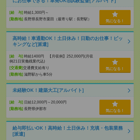
にお仕事できる！単発OK◎試験監督[アルバイト]
[給 与]
時給1,300円～
[勤務地]
長野県長野市栗田（最寄り駅：長野駅）
気になる！
高時給！車通勤OK！土日休み！日勤のお仕事！ピッ
キングなど[派遣]
[給 与]
時給1400円 【月収例】252,000円(月収
例21日実働残業代込)
[交通費]
交通費支給有り
気になる！
[勤務地]
滋野駅から車5分
未経験OK！建築大工[アルバイト]
[給 与]
日給12,000円～20,000円
[勤務地]
長野県伊那市
気になる！
給与即払いOK！高時給！土日休み！充填・包装業務
[派遣]