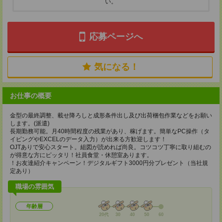
い。
応募ページへ
気になる！
お仕事の概要
金型の最終調整、載せ降ろしと成形条件出し及び出荷梱包作業などをお願い
します。(派遣)
長期勤務可能。月40時間程度の残業があり、稼げます。簡単なPC操作（タ
イピングやEXCELのデータ入力）が出来る方歓迎します！
OJTありで安心スタート。組図が読めれば尚良。コツコツ丁寧に取り組むの
が得意な方にピッタリ！社員食堂・休憩室あります。
！お友達紹介キャンペーン！デジタルギフト3000円分プレゼント（当社規
定あり）
職場の雰囲気
年齢層
20代
30
40
50
60