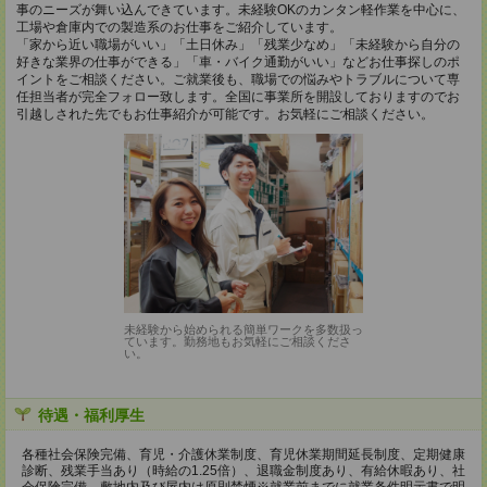
事のニーズが舞い込んできています。未経験OKのカンタン軽作業を中心に、
工場や倉庫内での製造系のお仕事をご紹介しています。
「家から近い職場がいい」「土日休み」「残業少なめ」「未経験から自分の
好きな業界の仕事ができる」「車・バイク通勤がいい」などお仕事探しのポ
イントをご相談ください。ご就業後も、職場での悩みやトラブルについて専
任担当者が完全フォロー致します。全国に事業所を開設しておりますのでお
引越しされた先でもお仕事紹介が可能です。お気軽にご相談ください。
未経験から始められる簡単ワークを多数扱っ
ています。勤務地もお気軽にご相談くださ
い。
待遇・福利厚生
各種社会保険完備、育児・介護休業制度、育児休業期間延長制度、定期健康
診断、残業手当あり（時給の1.25倍）、退職金制度あり、有給休暇あり、社