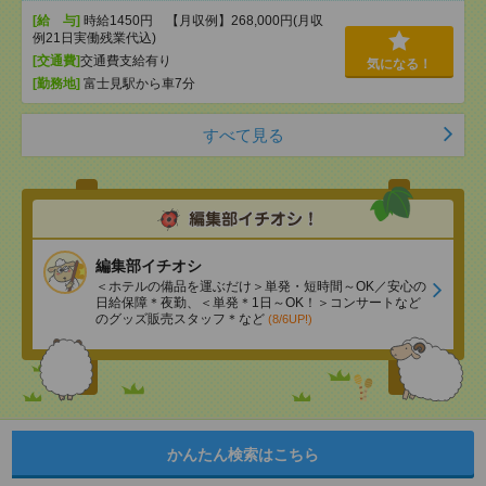
[給 与]
時給1450円 【月収例】268,000円(月収
例21日実働残業代込)
[交通費]
交通費支給有り
気になる！
[勤務地]
富士見駅から車7分
すべて見る
編集部イチオシ
＜ホテルの備品を運ぶだけ＞単発・短時間～OK／安心の
日給保障＊夜勤、＜単発＊1日～OK！＞コンサートなど
のグッズ販売スタッフ＊など
(8/6UP!)
かんたん検索はこちら