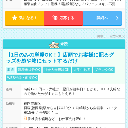
服装自由
/
シフト勤務
/
電話対応なし
/
パソコンスキル不要
気になる！
応募する
詳細へ
掲載日：2026.08.06
未読
【1日のみの単発OK！】店頭でお客様に配るグ
ッズを袋や箱にセットするだけ
派遣
職種未経験OK
社会人未経験OK
大学生歓迎
ブランクOK
WEB登録・面接OK
時給1200円～（弊社は、翌日が給料日！しかも、100％支給な
給与
ので働いた分がすぐにもらえる！）
福岡市東区
勤務地
貝塚(福岡県)駅から自転車10分
/
箱崎駅から自転車・バイク・
車15分
/
千早駅
/
…
香椎浜や箱崎など、お仕事先は沢山！