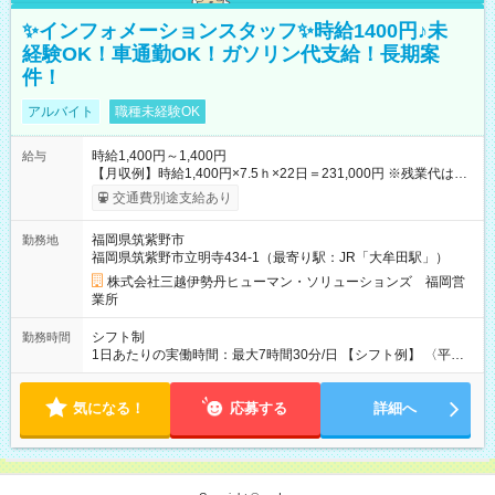
✨インフォメーションスタッフ✨時給1400円♪未
経験OK！車通勤OK！ガソリン代支給！長期案
件！
アルバイト
職種未経験OK
時給1,400円～1,400円
給与
【月収例】時給1,400円×7.5ｈ×22日＝231,000円 ※残業代は別
途全額支給します。 【試用期間】試用期間なし
交通費別途支給あり
福岡県筑紫野市
勤務地
福岡県筑紫野市立明寺434-1（最寄り駅：JR「大牟田駅」）
株式会社三越伊勢丹ヒューマン・ソリューションズ 福岡営
業所
シフト制
勤務時間
1日あたりの実働時間：最大7時間30分/日 【シフト例】 〈平
日〉9:30～18:30／12:30～21:30 休憩90分 実働7.5時間 〈土
日祝日〉9:30～18:30／12:30～21:30／10:00～19:00／11:00～
気になる！
20:00 休憩90分 実働7.5時間
応募する
詳細へ