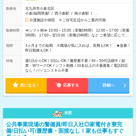
北九州市小倉北区
勤務地
小倉(福岡県)駅
/
西小倉駅
/
南小倉駅
/
…
介護施設や病院 ※ご自宅近辺からご案内可能
≪シフト例≫ 10:00～15:00（実働5時間） 12:00～17:00（実働
勤務時間
5時間） 17:00～翌10:00（実働15時間）など ご希望に応じて、
働く時間は調整できます！ お気軽に担当へ相談ください！
3ヵ月までの短期 ※職場が気に入れば、長期もOK！ ★急募！
期間
即日勤務もOK！
週1日からOK
/
日払いOK
/
履歴書不要
/
40～50代活躍中
/
副
特徴
業・WワークOK
/
シフト勤務
/
10名以上の大量募集
/
電話対応
なし
/
パソコンスキル不要
気になる！
応募する
詳細へ
未読
公共事業現場の警備員/即日入社◎家電付き寮完
備/日払い可/履歴書・面接なし！家も仕事もすぐ