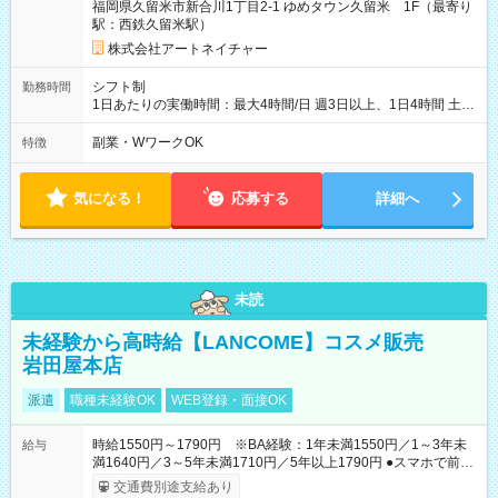
福岡県久留米市新合川1丁目2-1 ゆめタウン久留米 1F（最寄り
駅：西鉄久留米駅）
株式会社アートネイチャー
シフト制
勤務時間
1日あたりの実働時間：最大4時間/日 週3日以上、1日4時間 土曜
や日曜のお休みも応相談 17:10～21:10 「昼間のレジの仕事とW
ワークで働きたい」 「夕食後の空いている時間を有効活用した
副業・WワークOK
特徴
い」など シフトや休み希望など随時ご相談下さい♪
気になる！
応募する
詳細へ
未読
未経験から高時給【LANCOME】コスメ販売
岩田屋本店
派遣
職種未経験OK
WEB登録・面接OK
時給1550円～1790円 ※BA経験：1年未満1550円／1～3年未
給与
満1640円／3～5年未満1710円／5年以上1790円 ●スマホで前払
いOK（※上限、条件あり）
交通費別途支給あり