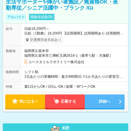
生活サポーター✨障がい者施設／無資格OK・夜
勤専従／シニア活躍中・ブランク /Gi
アルバイト
職種未経験OK
日給18,200円～
給与
日給（1勤務）18,200円 【試用期間】試用期間あり 試用期間の
長さ：3ヶ月 雇用形態、給与は本採用時と同じです。
交通費別途支給あり
福岡県久留米市
勤務地
福岡県久留米市三瀦町玉満2618-1（最寄り駅：犬塚駅）
ユースタイルラボラトリー株式会社
シフト制
勤務時間
1日あたりの実働時間：最大8時間/日 ※1か月あたりの変形労働
制（週平均40時間以内） 夜勤：17:00-翌09:00（休憩2時間）
週1日からOK / 日払いOK / 副業・WワークOK
特徴
気になる！
応募する
詳細へ
未読