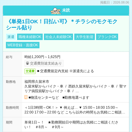
掲載日：2026.08.06
未読
《単発1日OK！日払い可》＊チラシのモクモク
シール貼り
派遣
職種未経験OK
社会人未経験OK
大学生歓迎
ブランクOK
WEB登録・面接OK
時給1,200円～1,625円
給与
交通費別途支給あり
■ 交通費規定内支給 ※派遣先による
交通費
福岡県久留米市
勤務地
久留米駅からバイク・車
/
西鉄久留米駅からバイク・車
/
聖マ
リア病院前駅からバイク・車
/
…
■物流センターなど ■勤務地選べます
＜1日3時間～OK！＞ ▼ 例えば… ▼ 15:00～18:00 15:00～
勤務時間
22:00 17:00～22:00 など こちら以外の時間もお気軽にご相談く
ださい！
単発1日～！ ★勤務開始日や期間はお気軽にご相談くださ
期間
い！ ＃8月～ ＃9月～