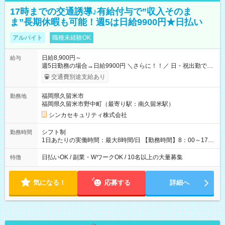
17時までの交通誘導♪有給付与で”収入そのま
ま”長期休暇も可能！週5は日給9900円★日払い
アルバイト
職種未経験OK
日給8,900円～
給与
週5日勤務の場合→日給9900円 ＼さらに！！／ 日・祝出勤で＋
1，000円/日 になります♪ ◆交通費支給あり ※規定あり ◆賞与
交通費別途支給あり
あり ※規定あり ◆資格手当あり ◆最大15万円の定着支援制度
あり ◆面接交通費3000円支給 ◆精勤手当あり ┗実勤務日数23日
福岡県久留米市
勤務地
以上の社員に月1万円 ※有給休暇を除く ◆ファミリーサポート
福岡県久留米市野中町（最寄り駅：南久留米駅）
あり ┗障害をもつ子を育てる社員に月1万円 ◆チャイルドサポー
トプランあり ┗自身/妻が不妊治療をしている社員に対し、 特
シンカセキュリティ株式会社
別休暇と治療費の補助 【試用期間】試用期間あり 試用期間の長
さ：3ヶ月 雇用形態、給与は本採用時と同じです。
シフト制
勤務時間
1日あたりの実働時間：最大8時間/日 【勤務時間】8：00～17：
00 実働8時間／休憩1時間 ☆週2日～勤務OK！ ☆残業少なめ
（月平均1～5時間） 週4日以上働ける方は 3か月以内の短期間勤
日払いOK / 副業・WワークOK / 10名以上の大量募集
特徴
務も可能！
気になる！
応募する
詳細へ