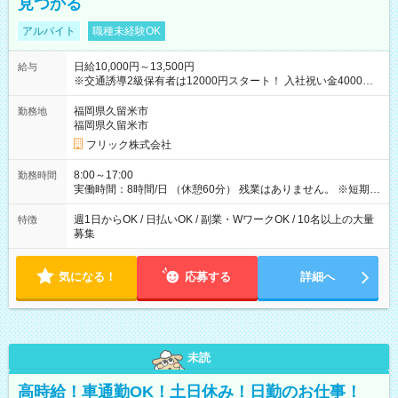
見つかる
アルバイト
職種未経験OK
日給10,000円～13,500円
給与
※交通誘導2級保有者は12000円スタート！ 入社祝い金4000円
【試用期間】試用期間なし
福岡県久留米市
勤務地
福岡県久留米市
フリック株式会社
8:00～17:00
勤務時間
実働時間：8時間/日 （休憩60分） 残業はありません。 ※短期の
募集は行っておりません。予めご了承くださいませ。
週1日からOK / 日払いOK / 副業・WワークOK / 10名以上の大量
特徴
募集
気になる！
応募する
詳細へ
未読
高時給！車通勤OK！土日休み！日勤のお仕事！