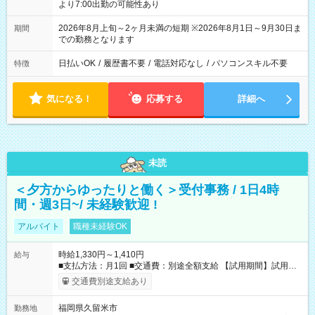
より7:00出勤の可能性あり
2026年8月上旬～2ヶ月未満の短期 ※2026年8月1日～9月30日ま
期間
での勤務となります
日払いOK
/
履歴書不要
/
電話対応なし
/
パソコンスキル不要
特徴
気になる！
応募する
詳細へ
未読
＜夕方からゆったりと働く＞受付事務 / 1日4時
間・週3日~/ 未経験歓迎 !
アルバイト
職種未経験OK
時給1,330円～1,410円
給与
■支払方法：月1回 ■交通費：別途全額支給 【試用期間】試用期
間あり 試用期間の長さ：6ヶ月 雇用形態、給与は本採用時と同
交通費別途支給あり
じです。
福岡県久留米市
勤務地