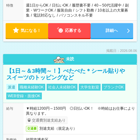
週1日からOK
/
日払いOK
/
履歴書不要
/
40～50代活躍中
/
副
特徴
業・WワークOK
/
服装自由
/
シフト勤務
/
10名以上の大量募
集
/
電話対応なし
/
パソコンスキル不要
気になる！
応募する
詳細へ
掲載日：2026.08.06
未読
【1日～＆3時間～！】ぺたぺた＊シール貼りや
スイーツのトッピングなど
派遣
職種未経験OK
社会人未経験OK
大学生歓迎
ブランクOK
WEB登録・面接OK
▼時給1200円～1500円 ◎日払いOK！ ※時給はお仕事により
給与
異なります。
交通費別途支給あり
別途支給（規定あり）
交通費
福岡市博多区
勤務地