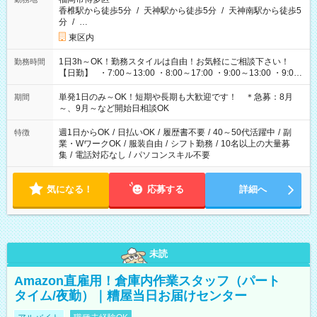
香椎駅から徒歩5分
/
天神駅から徒歩5分
/
天神南駅から徒歩5
分
/
…
東区内
1日3h～OK！勤務スタイルは自由！お気軽にご相談下さい！
勤務時間
【日勤】 ・7:00～13:00 ・8:00～17:00 ・9:00～13:00 ・9:00
～18:00 ・10:00～19:00 ・13:00～18:00 ・15:00～20:00 ・
16:00～19:00 【夜勤】 ・17:00～21:00 ・18:00～23:00 ・
単発1日のみ～OK！短期や長期も大歓迎です！ ＊急募：8月
期間
21:00～翌6:00 ・23:00～翌8:00 など（他時間多数あり！）
～、9月～など開始日相談OK
週1日からOK
/
日払いOK
/
履歴書不要
/
40～50代活躍中
/
副
特徴
業・WワークOK
/
服装自由
/
シフト勤務
/
10名以上の大量募
集
/
電話対応なし
/
パソコンスキル不要
気になる！
応募する
詳細へ
未読
Amazon直雇用！倉庫内作業スタッフ（パート
タイム/夜勤）｜糟屋当日お届けセンター