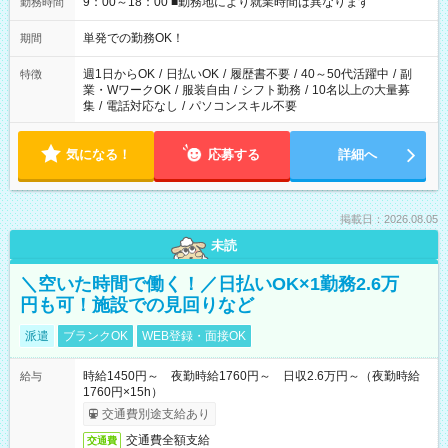
9：00～18：00 ■勤務地により就業時間は異なります
勤務時間
単発での勤務OK！
期間
週1日からOK
/
日払いOK
/
履歴書不要
/
40～50代活躍中
/
副
特徴
業・WワークOK
/
服装自由
/
シフト勤務
/
10名以上の大量募
集
/
電話対応なし
/
パソコンスキル不要
気になる！
応募する
詳細へ
掲載日：2026.08.05
未読
＼空いた時間で働く！／日払いOK×1勤務2.6万
円も可！施設での見回りなど
派遣
ブランクOK
WEB登録・面接OK
時給1450円～ 夜勤時給1760円～ 日収2.6万円～（夜勤時給
給与
1760円×15h）
交通費別途支給あり
交通費全額支給
交通費