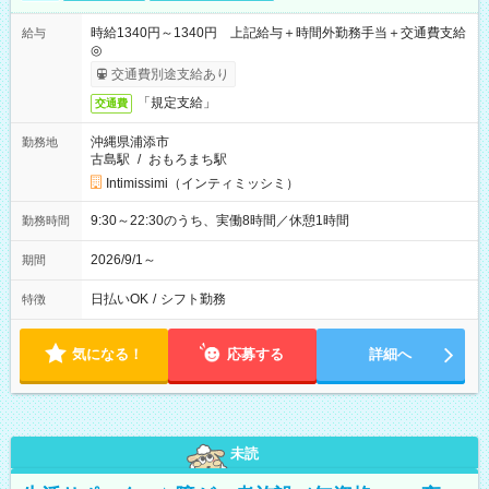
時給1340円～1340円 上記給与＋時間外勤務手当＋交通費支給
給与
◎
交通費別途支給あり
「規定支給」
交通費
沖縄県浦添市
勤務地
古島駅
/
おもろまち駅
Intimissimi（インティミッシミ）
9:30～22:30のうち、実働8時間／休憩1時間
勤務時間
2026/9/1～
期間
日払いOK
/
シフト勤務
特徴
気になる！
応募する
詳細へ
未読