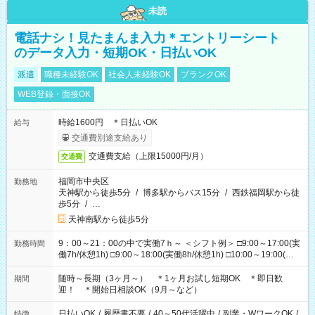
未読
電話ナシ！見たまんま入力＊エントリーシート
のデータ入力・短期OK・日払いOK
派遣
職種未経験OK
社会人未経験OK
ブランクOK
WEB登録・面接OK
時給1600円 ＊日払いOK
給与
交通費別途支給あり
交通費支給（上限15000円/月）
交通費
福岡市中央区
勤務地
天神駅から徒歩5分
/
博多駅からバス15分
/
西鉄福岡駅から徒
歩5分
/
…
天神南駅から徒歩5分
9：00～21：00の中で実働7ｈ～ ＜シフト例＞ □9:00～17:00(実
勤務時間
働7h/休憩1h) □9:00～18:00(実働8h/休憩1h) □10:00～19:00(実
働8h/休憩1h) □11:00～20:00(実働8h/休憩1h) □12:00～20:00(実
働7h/休憩1h) □12:00～21:00(実働7h/休憩1h) ＊固定OK ＊選べ
随時～長期（3ヶ月～） ＊1ヶ月お試し短期OK ＊即日歓
期間
る時間帯！
迎！ ＊開始日相談OK（9月～など）
日払いOK
/
履歴書不要
/
40～50代活躍中
/
副業・WワークOK
/
特徴