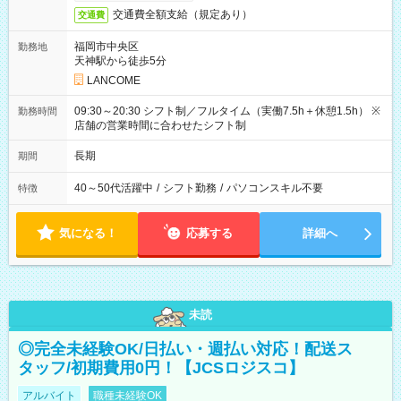
交通費全額支給（規定あり）
交通費
福岡市中央区
勤務地
天神駅から徒歩5分
LANCOME
09:30～20:30 シフト制／フルタイム（実働7.5h＋休憩1.5h） ※
勤務時間
店舗の営業時間に合わせたシフト制
長期
期間
40～50代活躍中
/
シフト勤務
/
パソコンスキル不要
特徴
気になる！
応募する
詳細へ
未読
◎完全未経験OK/日払い・週払い対応！配送ス
タッフ/初期費用0円！【JCSロジスコ】
アルバイト
職種未経験OK