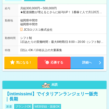
月給300,000円～500,000円
給与
★配達個数が増えるとさらに給与UP！ 1番稼ぐ人で月120万ほ
ど！ ・主要都市エリア 月収55万円／週5日稼働 月収65万~112
万円／週6日稼働 ・地方郊外エリア 月収40万円／週5日稼働 月
福岡県中間市
勤務地
収40万円~50万円／週6日稼働 ＜モデルイメージ＞ ■月収50万
福岡県中間市
円 (27歳男性/江東区在住)※元建築関係 1日150個配達×25日勤務
JCSロジスコ株式会社
(日休み) ■月収80万円(43歳男性/墨田区在住)※元営業 1日200個
配達×25日勤務(月休み) 【試用期間】試用期間なし
シフト制
勤務時間
1日あたりの実働時間：最大8時間/日 8:00～20:00（シフト制/実
働8時間） ※週5日勤務（場所次第では週4も有り） ※配達状況
によって時間外での勤務可能性有り ※案件により多少の前後あ
日払いOK / 10名以上の大量募集
特徴
り ※配達が完了次第、帰社OKです
気になる！
応募する
詳細へ
未読
【intimissimi】でイタリアンランジェリー販売
｜長期
派遣
ブランクOK
WEB登録・面接OK