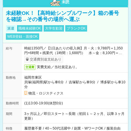
未読
未経験OK！【高時給シンプルワーク】箱の番号
を確認→その番号の場所へ運ぶ
派遣
職種未経験OK
大学生歓迎
ブランクOK
WEB登録・面接OK
時給1350円／【1日あたりの収入例】月・火：9,788円＝1,350
給与
円×6時間＋残業代（1時間：1,688円） 水～金：8,100円＝
1,350円×6時間
交通費別途支給あり
実費支給／当社規定あり。
交通費
福岡市東区
勤務地
貝塚(福岡県)駅から車6分
/
吉塚駅から車9分
/
博多駅から車10
分
物流・ロジスティクス
(1)13:00-19:00(休憩0分)
勤務時間
3ヶ月以上／即日スタート～長期（初回１～２ヶ月、以降３ヶ月
期間
更新）
履歴書不要
/
40～50代活躍中
/
副業・WワークOK
/
服装自由
特徴