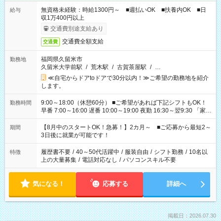
無資格未経験：時給1300円～ ■週払いOK ■扶養内OK ■日
給与
収1万400円以上
交通費別途支給あり
交通費全額支給
交通費
福岡県久留米市
勤務地
久留米大学前駅
/
荒木駅
/
古賀茶屋駅
/
…
≪自宅からドアtoドアで30分以内！≫ご希望の勤務地を紹介
します。
9:00～18:00（休憩60分） ■ご希望があれば下記シフトもOK！
勤務時間
早番 7:00～16:00 遅番 10:00～19:00 夜勤 16:30～翌9:30 「家族
と休みを合わせたい」 「余裕を持って夕飯の準備がしたい」
「できれば残業はしたくない」 など、ご希望を教えてください
【8月中のスタートOK！急募！】2カ月～ ■ご応募から最短2～
期間
ね。 ※Wワーク希望の方へ 今ご覧のお仕事で希望する勤務時間
3日後に就業が可能です！
と、もう1つのお仕事の勤務時間。 合計で週40時間を超える場
合は応募できません。
履歴書不要
/
40～50代活躍中
/
服装自由
/
シフト勤務
/
10名以
特徴
上の大量募集
/
電話対応なし
/
パソコンスキル不要
気になる！
応募する
詳細へ
掲載日：2026.07.30