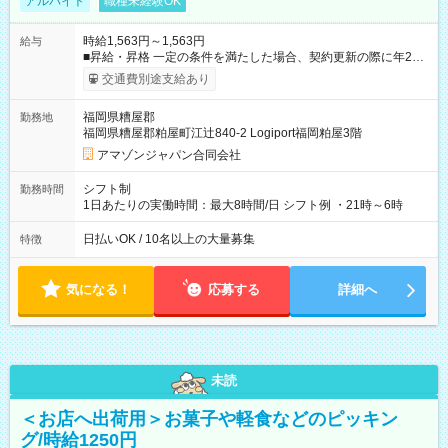
アルバイト
職種未経験OK
時給1,563円～1,563円
給与
■昇給・昇格 一定の条件を満たした場合、契約更新の際に年2回
まで昇給の機会があります。 ■正社員登用制度あり ※月末締/翌
交通費別途支給あり
月25日支払い ※時間外手当、別途支給 ※深夜割増賃金 (22:00～
翌5:00までは時給が25%UPします) ☆給与前払い制度有！
福岡県糟屋郡
勤務地
☆Amazon直雇用で安定して働けます！ 【試用期間】試用期間
福岡県糟屋郡粕屋町江辻840-2 Logiport福岡粕屋3階
あり 試用期間の長さ：1週間 雇用形態、給与は本採用時と同じ
です。
アマゾンジャパン合同会社
シフト制
勤務時間
1日あたりの実働時間：最大8時間/日 シフト例 ・21時～6時
日払いOK / 10名以上の大量募集
特徴
気になる！
応募する
詳細へ
未読
＜お店へ出荷用＞お菓子や軽食などのピッキン
グ/時給1250円