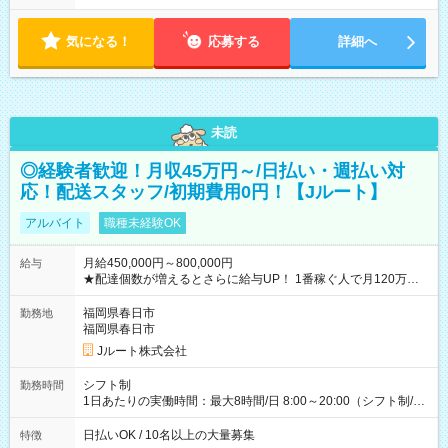
気になる！
応募する
詳細へ
未読
◎経験者歓迎！月収45万円～/日払い・週払い対
応！配送スタッフ/初期費用0円！【Jルート】
アルバイト
職種未経験OK
月給450,000円～800,000円
給与
★配達個数が増えるとさらに給与UP！ 1番稼ぐ人で月120万ほ
ど！ ・主要都市エリア 月収55万円／週5日稼働 月収65万~112
万円／週6日稼働 ・地方郊外エリア 月収40万円／週5日稼働 月
福岡県春日市
勤務地
収40万円~50万円／週6日稼働 ＜モデルイメージ＞ ■月収50万
福岡県春日市
円 (27歳男性/江東区在住)※元建築関係 1日150個配達×25日勤務
Jルート株式会社
(日休み) ■月収80万円(43歳男性/墨田区在住)※元営業 1日200個
配達×25日勤務(月休み) 【試用期間】試用期間なし
シフト制
勤務時間
1日あたりの実働時間：最大8時間/日 8:00～20:00（シフト制/実
働8時間） ※週5日勤務（場所次第では週4も有り） ※配達状況
によって時間外での勤務可能性有り ※案件により多少の前後あ
日払いOK / 10名以上の大量募集
特徴