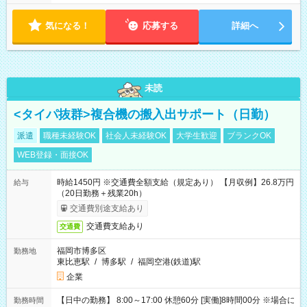
り ※配達が完了次第、帰社OKです
気になる！
応募する
詳細へ
未読
<タイパ抜群>複合機の搬入出サポート（日勤）
派遣
職種未経験OK
社会人未経験OK
大学生歓迎
ブランクOK
WEB登録・面接OK
時給1450円 ※交通費全額支給（規定あり） 【月収例】26.8万円
給与
（20日勤務＋残業20h）
交通費別途支給あり
交通費支給あり
交通費
福岡市博多区
勤務地
東比恵駅
/
博多駅
/
福岡空港(鉄道)駅
企業
【日中の勤務】 8:00～17:00 休憩60分 [実働]8時間00分 ※場合に
勤務時間