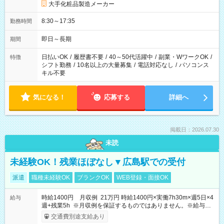
大手化粧品製造メーカー
8:30～17:35
勤務時間
即日～長期
期間
日払いOK
/
履歴書不要
/
40～50代活躍中
/
副業・WワークOK
/
特徴
シフト勤務
/
10名以上の大量募集
/
電話対応なし
/
パソコンス
キル不要
気になる！
応募する
詳細へ
掲載日：2026.07.30
未読
未経験OK！残業ほぼなし▼広島駅での受付
派遣
職種未経験OK
ブランクOK
WEB登録・面接OK
時給1400円 月収例 21万円 時給1400円×実働7h30m×週5日×4
給与
週+残業5h ※月収例を保証するものではありません。※給与即
受取りサービス利用可（利用条件有）
交通費別途支給あり