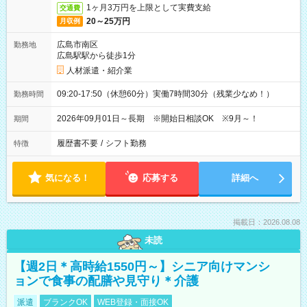
1ヶ月3万円を上限として実費支給
交通費
20～25万円
月収例
広島市南区
勤務地
広島駅駅から徒歩1分
人材派遣・紹介業
09:20-17:50（休憩60分）実働7時間30分（残業少なめ！）
勤務時間
2026年09月01日～長期 ※開始日相談OK ※9月～！
期間
履歴書不要
/
シフト勤務
特徴
気になる！
応募する
詳細へ
掲載日：2026.08.08
未読
【週2日＊高時給1550円～】シニア向けマンシ
ョンで食事の配膳や見守り＊介護
派遣
ブランクOK
WEB登録・面接OK