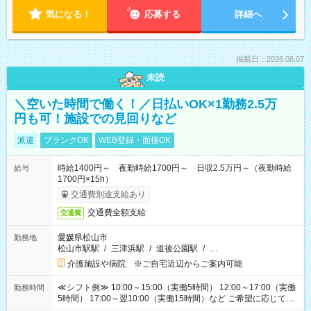
気になる！
応募する
詳細へ
掲載日：2026.08.07
未読
＼空いた時間で働く！／日払いOK×1勤務2.5万
円も可！施設での見回りなど
派遣
ブランクOK
WEB登録・面接OK
時給1400円～ 夜勤時給1700円～ 日収2.5万円～（夜勤時給
給与
1700円×15h）
交通費別途支給あり
交通費全額支給
交通費
愛媛県松山市
勤務地
松山市駅駅
/
三津浜駅
/
道後公園駅
/
…
介護施設や病院 ※ご自宅近辺からご案内可能
≪シフト例≫ 10:00～15:00（実働5時間） 12:00～17:00（実働
勤務時間
5時間） 17:00～翌10:00（実働15時間）など ご希望に応じて、
働く時間は調整できます！ お気軽に担当へ相談ください！