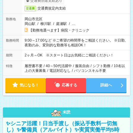
交通費別途支給あり
交通費規定内支給
交通費
岡山市北区
勤務地
岡山駅
/
柳川駅
/
庭瀬駅
/
…
【勤務地選べます】病院・クリニック
9:00～17:00など ※ご希望の時間帯をご相談ください。 ※日勤、
勤務時間
夜勤のみ、変則的な勤務等も相談OK！
2ヶ月～OK ※スタート日はお気軽にご相談ください！
期間
履歴書不要
/
40～50代活躍中
/
服装自由
/
シフト勤務
/
10名以
特徴
上の大量募集
/
電話対応なし
/
パソコンスキル不要
気になる！
応募する
詳細へ
未読
✨シニア活躍！日当手渡し（振込手数料一切無
し）✨警備員（アルバイト）✨実質実働平均5時