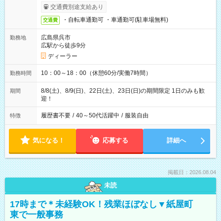
交通費別途支給あり
・自転車通勤可 ・車通勤可(駐車場無料)
交通費
広島県呉市
勤務地
広駅から徒歩9分
ディーラー
10：00～18：00（休憩60分/実働7時間）
勤務時間
8/8(土)、8/9(日)、22日(土)、23日(日)の期間限定 1日のみも歓
期間
迎！
履歴書不要
/
40～50代活躍中
/
服装自由
特徴
気になる！
応募する
詳細へ
掲載日：2026.08.04
未読
17時まで＊未経験OK！残業ほぼなし▼紙屋町
東で一般事務