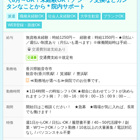
＼8月～OK！未経験OK！／シーツ交換などカン
タンなことから＊院内サポート
派遣
職種未経験OK
社会人未経験OK
大学生歓迎
ブランクOK
WEB登録・面接OK
無資格未経験：時給1250円～ 経験者：時給1350円～★日払い
給与
／週払い制度あり（月払いも選べます）※稼働開始時は手続き完
了次第のお支払いとなります。
交通費別途支給あり
交通費支給※規定有
交通費
香川県観音寺市
勤務地
観音寺(香川県)駅
/
箕浦駅
/
豊浜駅
≪勤務地が選べる≫病院でのお仕事です。
★1日4時間～の時短シフトOK ★都合に合わせてシフトが決めら
勤務時間
れます シフト例： 7：00～16：00 9：00～15：00 9：00～
18：00 11：00～20：00 など ※Wワークの場合、他のお仕事と
合わせ週40時間超の就業はご案内できません ※法令に基づき、
開始日はご相談ください！ ★急募 ★職場が気に入れば、長期
期間
週20時間以上勤務は社会保険への加入対象となります ※労働者
でも働けます！
派遣法（日雇い派遣の原則禁止）により、短時間・短期間の就
業はご案内が難しい場合があります
週1日からOK
/
日払いOK
/
履歴書不要
/
40～50代活躍中
/
副
特徴
業・WワークOK
/
シフト勤務
/
10名以上の大量募集
/
電話対応
なし
/
パソコンスキル不要