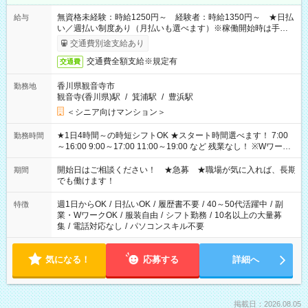
無資格未経験：時給1250円～ 経験者：時給1350円～ ★日払
給与
い／週払い制度あり（月払いも選べます）※稼働開始時は手続き
完了次第のお支払いとなります。
交通費別途支給あり
交通費全額支給※規定有
交通費
香川県観音寺市
勤務地
観音寺(香川県)駅
/
箕浦駅
/
豊浜駅
＜シニア向けマンション＞
★1日4時間～の時短シフトOK ★スタート時間選べます！ 7:00
勤務時間
～16:00 9:00～17:00 11:00～19:00 など 残業なし！ ※Wワーク
の場合、他のお仕事と合わせ週40時間超の就業はご案内できま
せん ※法令に基づき、週20時間以上勤務は社会保険への加入対
開始日はご相談ください！ ★急募 ★職場が気に入れば、長期
期間
象となります ※労働者派遣法（日雇い派遣の原則禁止）によ
でも働けます！
り、短時間・短期間の就業はご案内が難しい場合があります
週1日からOK
/
日払いOK
/
履歴書不要
/
40～50代活躍中
/
副
特徴
業・WワークOK
/
服装自由
/
シフト勤務
/
10名以上の大量募
集
/
電話対応なし
/
パソコンスキル不要
気になる！
応募する
詳細へ
掲載日：2026.08.05