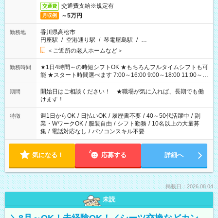
交通費支給※規定有
交通費
～5万円
月収例
香川県高松市
勤務地
円座駅
/
空港通り駅
/
琴電屋島駅
/
…
＜ご近所の老人ホームなど＞
★1日4時間～の時短シフトOK ★もちろんフルタイムシフトも可
勤務時間
能 ★スタート時間選べます 7:00～16:00 9:00～18:00 11:00～
20:00 など 残業なし！ ※Wワークの場合、他のお仕事と合わせ
週40時間超の就業はご案内できません ※法令に基づき、週20時
開始日はご相談ください！ ★職場が気に入れば、長期でも働
期間
間以上勤務は社会保険への加入対象となります ※労働者派遣法
けます！
（日雇い派遣の原則禁止）により、短時間・短期間の就業はご
案内が難しい場合があります
週1日からOK
/
日払いOK
/
履歴書不要
/
40～50代活躍中
/
副
特徴
業・WワークOK
/
服装自由
/
シフト勤務
/
10名以上の大量募
集
/
電話対応なし
/
パソコンスキル不要
気になる！
応募する
詳細へ
掲載日：2026.08.04
未読