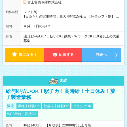
時間の場合、時給3,490円） ------------------------------------------ よ
富士警備保障株式会社
り上位の資格取得やリーダー手当を取得すると ”さらに”加算さ
れます！ ※日当支給時振込手数料等は一切ありません。 【試用
シフト制
勤務時間
期間】試用期間なし
1日あたりの実働時間：最大7時間15分/日 【完全シフト制】 例
(1) 8：00~17:00（休憩１h） 例(2) 13:00~16:00（早上がりでも
全額支給！） 例(3) 21:00~5:00（夜勤なら日当1.25倍！！）
単発・1日のみOK
期間
週1日からOK / 日払いOK / 副業・WワークOK / 10名以上の大量
特徴
募集
気になる！
応募する
詳細へ
未読
給与即払いOK！駅チカ！高時給！土日休み！菓
子製造業務
派遣
職種未経験OK
社会人未経験OK
ブランクOK
WEB登録・面接OK
時給1400円 【月収例】220000円以上可能
給与