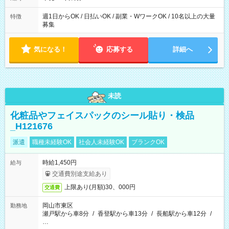
週1日からOK / 日払いOK / 副業・WワークOK / 10名以上の大量
特徴
募集
気になる！
応募する
詳細へ
未読
化粧品やフェイスパックのシール貼り・検品
_H121676
派遣
職種未経験OK
社会人未経験OK
ブランクOK
時給1,450円
給与
交通費別途支給あり
上限あり(月額)30、000円
交通費
岡山市東区
勤務地
瀬戸駅から車8分
/
香登駅から車13分
/
長船駅から車12分
/
…