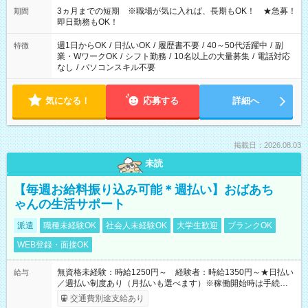
3ヵ月までの短期 ※職場が気に入れば、長期もOK！ ★急募！
期間
即日勤務もOK！
週1日からOK
/
日払いOK
/
履歴書不要
/
40～50代活躍中
/
副
特徴
業・WワークOK
/
シフト勤務
/
10名以上の大量募集
/
電話対応
なし
/
パソコンスキル不要
気になる！
応募する
詳細へ
掲載日：2026.08.03
未読
【毎週お給料振り込み可能＊週払い】おばあち
ゃんの生活サポート
派遣
職種未経験OK
社会人未経験OK
大学生歓迎
ブランクOK
WEB登録・面接OK
無資格未経験：時給1250円～ 経験者：時給1350円～★日払い
給与
／週払い制度あり（月払いも選べます）※稼働開始時は手続き完
了次第のお支払いとなります。
交通費別途支給あり