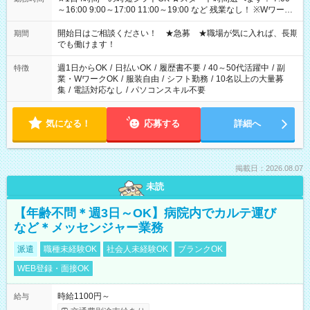
～16:00 9:00～17:00 11:00～19:00 など 残業なし！ ※Wワーク
の場合、他のお仕事と合わせ週40時間超の就業はご案内できま
せん ※法令に基づき、週20時間以上勤務は社会保険への加入対
開始日はご相談ください！ ★急募 ★職場が気に入れば、長期
期間
象となります ※労働者派遣法（日雇い派遣の原則禁止）によ
でも働けます！
り、短時間・短期間の就業はご案内が難しい場合があります
週1日からOK
/
日払いOK
/
履歴書不要
/
40～50代活躍中
/
副
特徴
業・WワークOK
/
服装自由
/
シフト勤務
/
10名以上の大量募
集
/
電話対応なし
/
パソコンスキル不要
気になる！
応募する
詳細へ
掲載日：2026.08.07
未読
【年齢不問＊週3日～OK】病院内でカルテ運び
など＊メッセンジャー業務
派遣
職種未経験OK
社会人未経験OK
ブランクOK
WEB登録・面接OK
時給1100円～
給与