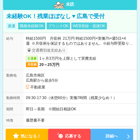
未読
未経験OK！残業ほぼなし▼広島で受付
派遣
職種未経験OK
ブランクOK
WEB登録・面接OK
時給1500円 月収例 21万円 時給1500円×実働7h×週5日×4
給与
週 ※月収例を保証するものではありません。※給与即受取りサ
ービス利用可（利用条件有）
交通費別途支給あり
1ヶ月3万円を上限として実費支給
交通費
20～25万円
月収例
広島市南区
勤務地
広島駅から徒歩5分
不動産業
09:30-17:30（休憩60分）実働7時間（残業少なめ！）
勤務時間
即日～長期 ※開始日相談OK
期間
履歴書不要
特徴
気になる！
応募する
詳細へ