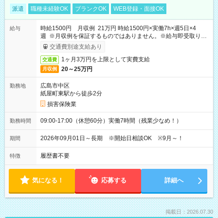
派遣
職種未経験OK
ブランクOK
WEB登録・面接OK
時給1500円 月収例 21万円 時給1500円×実働7h×週5日×4
給与
週 ※月収例を保証するものではありません。※給与即受取りサ
ービス利用可（利用条件有）
交通費別途支給あり
1ヶ月3万円を上限として実費支給
交通費
20～25万円
月収例
広島市中区
勤務地
紙屋町東駅から徒歩2分
損害保険業
09:00-17:00（休憩60分）実働7時間（残業少なめ！）
勤務時間
2026年09月01日～長期 ※開始日相談OK ※9月～！
期間
履歴書不要
特徴
気になる！
応募する
詳細へ
掲載日：2026.07.30