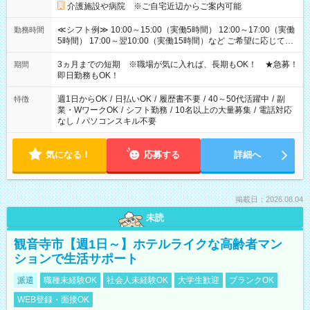
介護施設や病院 ※ご自宅近辺からご案内可能
≪シフト例≫ 10:00～15:00（実働5時間） 12:00～17:00（実働
勤務時間
5時間） 17:00～翌10:00（実働15時間）など ご希望に応じて、
働く時間は調整できます！ お気軽に担当へ相談ください！
3ヵ月までの短期 ※職場が気に入れば、長期もOK！ ★急募！
期間
即日勤務もOK！
週1日からOK
/
日払いOK
/
履歴書不要
/
40～50代活躍中
/
副
特徴
業・WワークOK
/
シフト勤務
/
10名以上の大量募集
/
電話対応
なし
/
パソコンスキル不要
気になる！
応募する
詳細へ
掲載日：2026.08.04
未読
観音寺市【週1日～】ホテルライクな高齢者マン
ションで生活サポート
派遣
職種未経験OK
社会人未経験OK
大学生歓迎
ブランクOK
WEB登録・面接OK