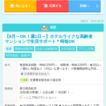
気になる！
応募する
詳細へ
掲載日：2026.08.05
未読
【8月～OK！週1日～】ホテルライクな高齢者
マンションで生活サポート＊時短OK
派遣
職種未経験OK
社会人未経験OK
大学生歓迎
ブランクOK
WEB登録・面接OK
無資格未経験：時給1250円～ 経験者：時給1350円～★日払い
給与
／週払い制度あり（月払いも選べます）※稼働開始時は手続き完
了次第のお支払いとなります。
交通費別途支給あり
交通費全額支給※規定有
交通費
香川県高松市
勤務地
太田(香川県)駅
/
仏生山駅
/
潟元駅
/
…
＜シニア向けマンション＞
★1日4時間～の時短シフトOK ★スタート時間選べます！ 7:00
勤務時間