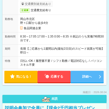
交通費別途支給あり
交通費支給有り
交通費
岡山市北区
勤務地
野々口駅から徒歩4分
食品関連企業
8:30～17:05 17:00～1:35 0:00～8:35 ※表記のうち実働7時間30
勤務時間
分です。
長期【ご応募から1週間以内(最短2日目)のスピード就業が可能】
期間
即日～
日払いOK
/
履歴書不要
/
シフト勤務
/
電話対応なし
/
パソコン
特徴
スキル不要
気になる！
応募する
詳細へ
掲載日：2026.08.04
未読
説明会参加で全員に【現金2千円相当プレゼン