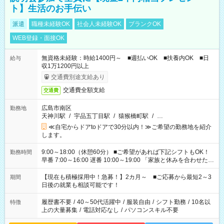
ト】生活のお手伝い
派遣
職種未経験OK
社会人未経験OK
ブランクOK
WEB登録・面接OK
無資格未経験：時給1400円～ ■週払いOK ■扶養内OK ■日
給与
収1万1200円以上
交通費別途支給あり
交通費全額支給
交通費
広島市南区
勤務地
天神川駅
/
宇品五丁目駅
/
猿猴橋町駅
/
…
≪自宅からドアtoドアで30分以内！≫ご希望の勤務地を紹介
します。
9:00～18:00（休憩60分） ■ご希望があれば下記シフトもOK！
勤務時間
早番 7:00～16:00 遅番 10:00～19:00 「家族と休みを合わせた
い」 「余裕を持って夕飯の準備がしたい」 「できれば残業はし
たくない」 など、ご希望を教えてくださいね。 ※Wワーク希望
【現在も積極採用中！急募！】2カ月～ ■ご応募から最短2～3
期間
の方へ 今ご覧のお仕事で希望する勤務時間と、もう1つのお仕事
日後の就業も相談可能です！
の勤務時間。 合計で週40時間を超える場合は応募できません。
履歴書不要
/
40～50代活躍中
/
服装自由
/
シフト勤務
/
10名以
特徴
上の大量募集
/
電話対応なし
/
パソコンスキル不要