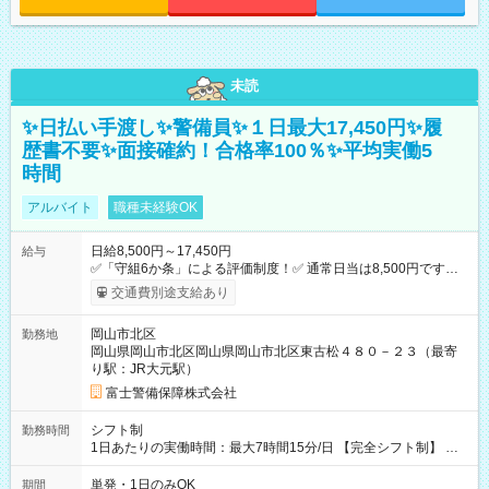
未読
✨日払い手渡し✨警備員✨１日最大17,450円✨履
歴書不要✨面接確約！合格率100％✨平均実働5
時間
アルバイト
職種未経験OK
日給8,500円～17,450円
給与
✅「守組6か条」による評価制度！✅ 通常日当は8,500円ですが
上記評価制度により「S級隊員」と認定されれば10,000円の日当
交通費別途支給あり
を支給します。 (1)上記勤務者が交通2級資格者の場合10,000円
+1500円＝11,500円 (2)上記現場が深夜の場合 11,500×1.25＝
岡山市北区
勤務地
14,375円 (3)上記現場が日祝深夜の場合 17,250円 (4)上記勤務
岡山県岡山市北区岡山県岡山市北区東古松４８０－２３（最寄
者が現場までの運転者の場合17,250+200円＝17,450円 -----------
り駅：JR大元駅）
------------------------------- *最高日当額 17,450円* ---------------------
--------------------- より上位の資格取得やリーダー手当を取得する
富士警備保障株式会社
と ”さらに”加算されます！ ※日当支給時振込手数料等は一切あ
りません。 【試用期間】試用期間なし
シフト制
勤務時間
1日あたりの実働時間：最大7時間15分/日 【完全シフト制】 例
(1) 8：00~17:00（休憩１h） 例(2) 13:00~16:00（早上がりでも
全額支給！） 例(3) 21:00~5:00（夜勤なら日当1.25倍！！）
単発・1日のみOK
期間