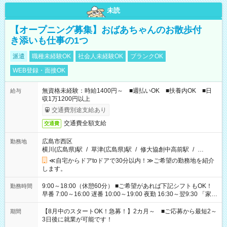
未読
【オープニング募集】おばあちゃんのお散歩付
き添いも仕事の1つ
派遣
職種未経験OK
社会人未経験OK
ブランクOK
WEB登録・面接OK
無資格未経験：時給1400円～ ■週払いOK ■扶養内OK ■日
給与
収1万1200円以上
交通費別途支給あり
交通費全額支給
交通費
広島市西区
勤務地
横川(広島県)駅
/
草津(広島県)駅
/
修大協創中高前駅
/
…
≪自宅からドアtoドアで30分以内！≫ご希望の勤務地を紹介
します。
9:00～18:00（休憩60分） ■ご希望があれば下記シフトもOK！
勤務時間
早番 7:00～16:00 遅番 10:00～19:00 夜勤 16:30～翌9:30 「家族
と休みを合わせたい」 「余裕を持って夕飯の準備がしたい」
「できれば残業はしたくない」 など、ご希望を教えてください
【8月中のスタートOK！急募！】2カ月～ ■ご応募から最短2～
期間
ね。 ※Wワーク希望の方へ 今ご覧のお仕事で希望する勤務時間
3日後に就業が可能です！
と、もう1つのお仕事の勤務時間。 合計で週40時間を超える場