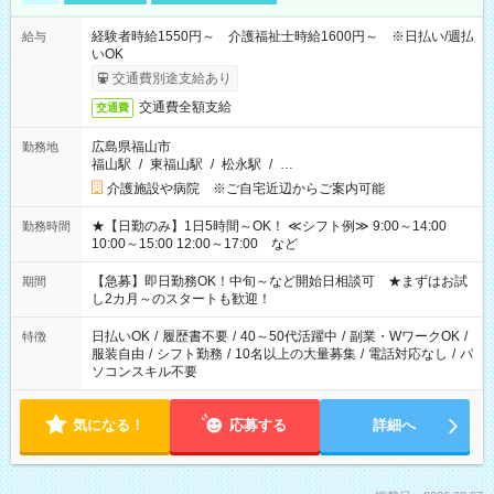
経験者時給1550円～ 介護福祉士時給1600円～ ※日払い/週払
給与
いOK
交通費別途支給あり
交通費全額支給
交通費
広島県福山市
勤務地
福山駅
/
東福山駅
/
松永駅
/
…
介護施設や病院 ※ご自宅近辺からご案内可能
★【日勤のみ】1日5時間～OK！ ≪シフト例≫ 9:00～14:00
勤務時間
10:00～15:00 12:00～17:00 など
【急募】即日勤務OK！中旬～など開始日相談可 ★まずはお試
期間
し2カ月～のスタートも歓迎！
日払いOK
/
履歴書不要
/
40～50代活躍中
/
副業・WワークOK
/
特徴
服装自由
/
シフト勤務
/
10名以上の大量募集
/
電話対応なし
/
パ
ソコンスキル不要
気になる！
応募する
詳細へ