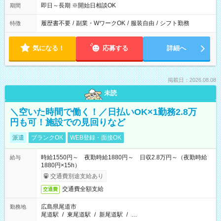
即日～長期 ※開始日相談OK
期間
履歴書不要
/
副業・WワークOK
/
服装自由
/
シフト勤務
特徴
気になる！
応募する
詳細へ
掲載日：2026.08.08
未読
＼空いた時間で働く！／日払いOK×1勤務2.8万
円も可！施設での見回りなど
派遣
ブランクOK
WEB登録・面接OK
時給1550円～ 夜勤時給1880円～ 日収2.8万円～（夜勤時給
給与
1880円×15h）
交通費別途支給あり
交通費全額支給
交通費
広島県尾道市
勤務地
尾道駅
/
東尾道駅
/
新尾道駅
/
…