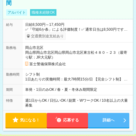
間
アルバイト
職種未経験OK
日給8,500円～17,450円
給与
✅「守組6か条」による評価制度！✅ 通常日当は8,500円ですが
上記評価制度により「S級隊員」と認定されれば10,000円の日当
交通費別途支給あり
を支給します。 (1)上記勤務者が交通2級資格者の場合10,000円
+1500円＝11,500円 (2)上記現場が深夜の場合 11,500×1.25＝
岡山市北区
勤務地
14,375円 (3)上記現場が日祝深夜の場合 17,250円 (4)上記勤務
岡山県岡山市北区岡山県岡山市北区東古松４８０－２３（最寄
者が現場までの運転者の場合17,250+200円＝17,450円 -----------
り駅：JR大元駅）
------------------------------- *最高日当額 17,450円* ---------------------
--------------------- より上位の資格取得やリーダー手当を取得する
富士警備保障株式会社
と ”さらに”加算されます！ ✅実質実働平均5時間 上記時給換算
するとなんと時給3,490円！！ ※日当支給時振込手数料等はいっ
シフト制
勤務時間
さいありません。 【試用期間】試用期間なし
1日あたりの実働時間：最大7時間15分/日 【完全シフト制】 例
(1) 8：00~17:00（休憩１h） 例(2) 13:00~16:00（早上がりでも
全額支給！）
単発・1日のみOK / 春・夏・冬休み期間限定
期間
週1日からOK / 日払いOK / 副業・WワークOK / 10名以上の大量
特徴
募集
気になる！
応募する
詳細へ