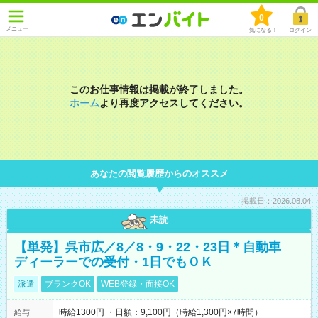
0
メニュー
気になる！
ログイン
このお仕事情報は掲載が終了しました。
ホーム
より再度アクセスしてください。
あなたの閲覧履歴からのオススメ
掲載日：2026.08.04
未読
【単発】呉市広／8／8・9・22・23日＊自動車
ディーラーでの受付・1日でもＯＫ
派遣
ブランクOK
WEB登録・面接OK
時給1300円 ・日額：9,100円（時給1,300円×7時間）
給与