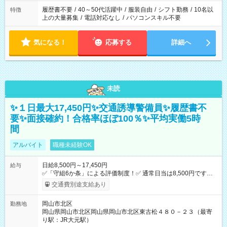
合は応募できません。
履歴書不要
/
40～50代活躍中
/
服装自由
/
シフト勤務
/
10名以
特徴
上の大量募集
/
電話対応なし
/
パソコンスキル不要
気になる！
応募する
詳細へ
未読
✨１日最大17,450円✨交通誘導警備員✨履歴書不
要✨面接確約！合格率ほぼ100％✨平均実働5時
間
アルバイト
職種未経験OK
日給8,500円～17,450円
給与
✅「守組6か条」による評価制度！✅ 通常日当は8,500円ですが
上記評価制度により「S級隊員」と認定されれば10,000円の日当
交通費別途支給あり
を支給します。 (1)上記勤務者が交通2級資格者の場合10,000円
+1500円＝11,500円 (2)上記現場が深夜の場合 11,500×1.25＝
岡山市北区
勤務地
14,375円 (3)上記現場が日祝深夜の場合 17,250円 (4)上記勤務
岡山県岡山市北区岡山県岡山市北区東古松４８０－２３（最寄
者が現場までの運転者の場合17,250+200円＝17,450円 -----------
り駅：JR大元駅）
------------------------------- *最高日当額 17,450円* （実働時間5