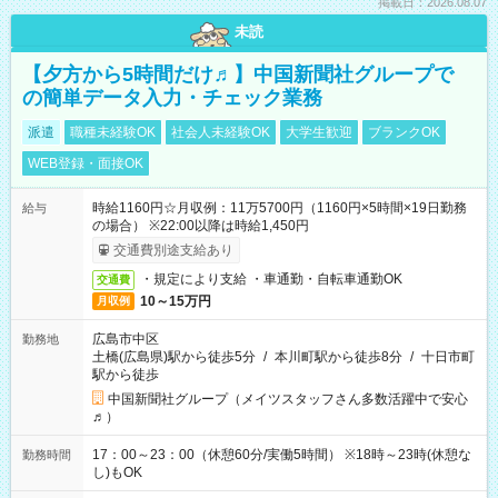
掲載日：2026.08.07
未読
【夕方から5時間だけ♬】中国新聞社グループで
の簡単データ入力・チェック業務
派遣
職種未経験OK
社会人未経験OK
大学生歓迎
ブランクOK
WEB登録・面接OK
時給1160円☆月収例：11万5700円（1160円×5時間×19日勤務
給与
の場合） ※22:00以降は時給1,450円
交通費別途支給あり
・規定により支給 ・車通勤・自転車通勤OK
交通費
10～15万円
月収例
広島市中区
勤務地
土橋(広島県)駅から徒歩5分
/
本川町駅から徒歩8分
/
十日市町
駅から徒歩
中国新聞社グループ（メイツスタッフさん多数活躍中で安心
♬）
17：00～23：00（休憩60分/実働5時間） ※18時～23時(休憩な
勤務時間
し)もOK