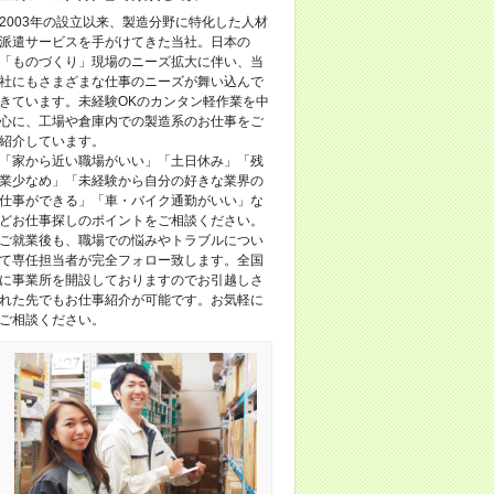
2003年の設立以来、製造分野に特化した人材
派遣サービスを手がけてきた当社。日本の
「ものづくり」現場のニーズ拡大に伴い、当
社にもさまざまな仕事のニーズが舞い込んで
きています。未経験OKのカンタン軽作業を中
心に、工場や倉庫内での製造系のお仕事をご
紹介しています。
「家から近い職場がいい」「土日休み」「残
業少なめ」「未経験から自分の好きな業界の
仕事ができる」「車・バイク通勤がいい」な
どお仕事探しのポイントをご相談ください。
ご就業後も、職場での悩みやトラブルについ
て専任担当者が完全フォロー致します。全国
に事業所を開設しておりますのでお引越しさ
れた先でもお仕事紹介が可能です。お気軽に
ご相談ください。