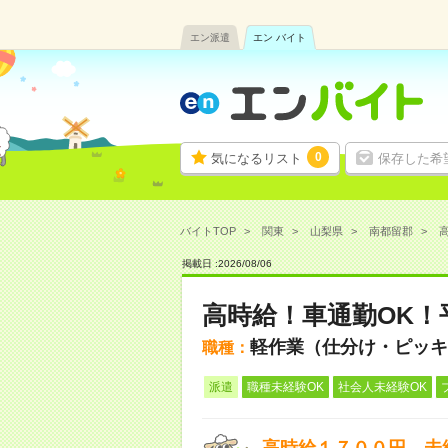
エン派遣
エン バイト
0
気になるリスト
保存した希
バイトTOP
関東
山梨県
南都留郡
高
掲載日 :
2026
/
08
/
06
高時給！車通勤OK！
軽作業（仕分け・ピッキ
職種：
派遣
職種未経験OK
社会人未経験OK
高時給１７００円。未