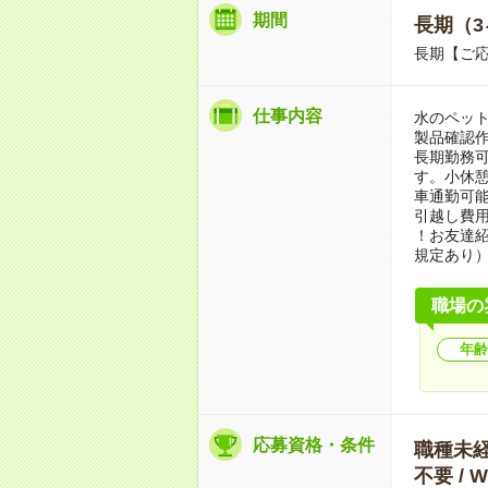
期間
長期（3
長期【ご応
仕事内容
水のペッ
製品確認作
長期勤務可
す。小休憩
車通勤可能
引越し費用
！お友達紹
規定あり
職場の
年齢
応募資格・条件
職種未経験
不要 /