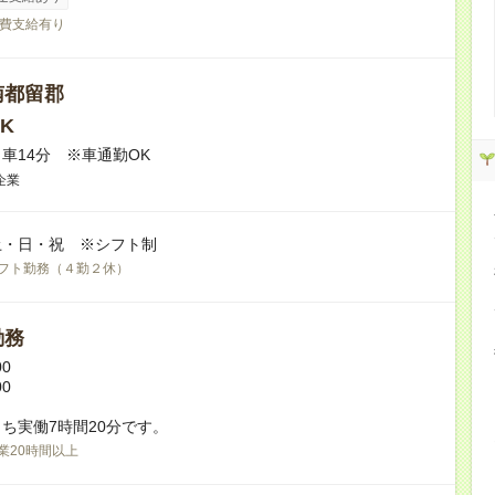
費支給有り
南都留郡
K
車14分 ※車通勤OK
企業
土・日・祝 ※シフト制
フト勤務（４勤２休）
勤務
00
00
ち実働7時間20分です。
業20時間以上