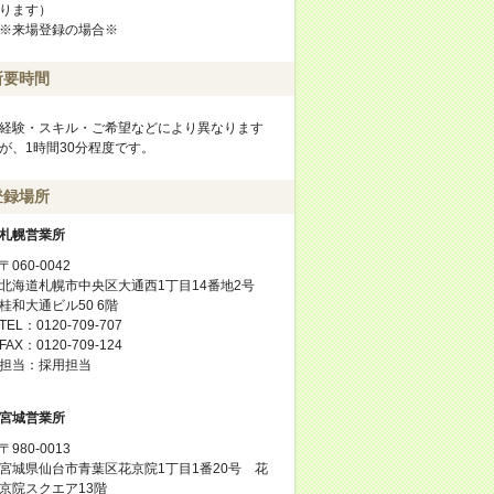
ります）
※来場登録の場合※
所要時間
経験・スキル・ご希望などにより異なります
が、1時間30分程度です。
登録場所
札幌営業所
〒060-0042
北海道札幌市中央区大通西1丁目14番地2号
桂和大通ビル50 6階
TEL：0120-709-707
FAX：0120-709-124
担当：採用担当
宮城営業所
〒980-0013
宮城県仙台市青葉区花京院1丁目1番20号 花
京院スクエア13階