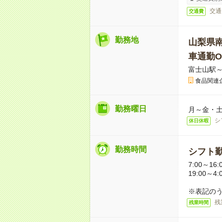
交通
交通費
勤務地
山梨県
車通勤O
富士山駅～
食品関連
勤務曜日
月～金・
シ
休日休暇
勤務時間
シフト
7:00～16:
19:00～4:
※表記のう
残
残業時間