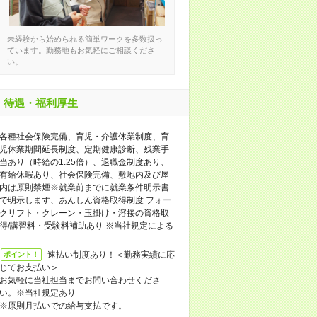
未経験から始められる簡単ワークを多数扱っ
ています。勤務地もお気軽にご相談くださ
い。
待遇・福利厚生
各種社会保険完備、育児・介護休業制度、育
児休業期間延長制度、定期健康診断、残業手
当あり（時給の1.25倍）、退職金制度あり、
有給休暇あり、社会保険完備、敷地内及び屋
内は原則禁煙※就業前までに就業条件明示書
で明示します、あんしん資格取得制度 フォー
クリフト・クレーン・玉掛け・溶接の資格取
得/講習料・受験料補助あり ※当社規定による
速払い制度あり！＜勤務実績に応
ポイント！
じてお支払い＞
お気軽に当社担当までお問い合わせくださ
い。※当社規定あり
※原則月払いでの給与支払です。