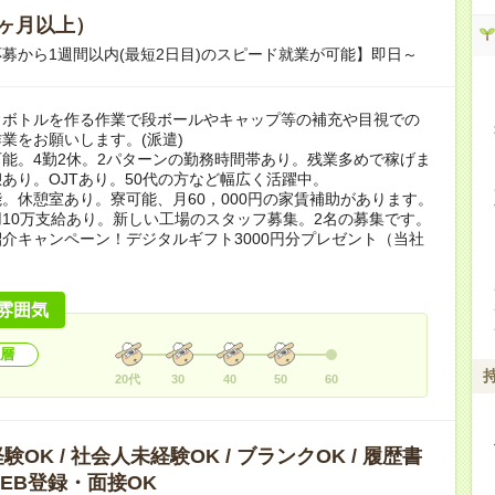
ヶ月以上）
募から1週間以内(最短2日目)のスピード就業が可能】即日～
トボトルを作る作業で段ボールやキャップ等の補充や目視での
業をお願いします。(派遣)
能。4勤2休。2パターンの勤務時間帯あり。残業多めで稼げま
あり。OJTあり。50代の方など幅広く活躍中。
。休憩室あり。寮可能、月60，000円の家賃補助があります。
10万支給あり。新しい工場のスタッフ募集。2名の募集です。
介キャンペーン！デジタルギフト3000円分プレゼント（当社
）
雰囲気
層
20代
30
40
50
60
OK / 社会人未経験OK / ブランクOK / 履歴書
 WEB登録・面接OK