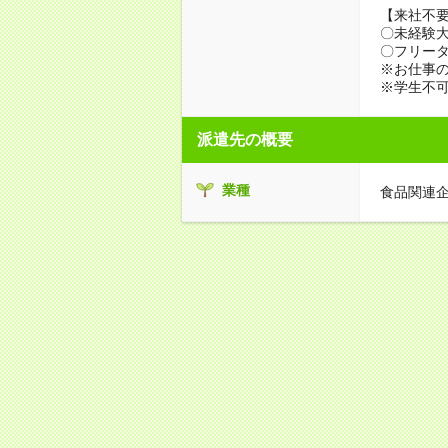
【来社不要
〇未経験
〇フリータ
※お仕事の
※学生不
派遣先の概要
業種
食品関連