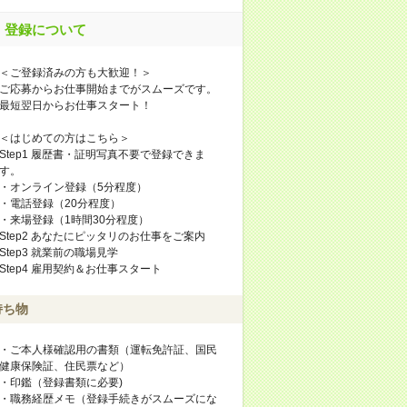
登録について
＜ご登録済みの方も大歓迎！＞
ご応募からお仕事開始までがスムーズです。
最短翌日からお仕事スタート！
＜はじめての方はこちら＞
Step1 履歴書・証明写真不要で登録できま
す。
・オンライン登録（5分程度）
・電話登録（20分程度）
・来場登録（1時間30分程度）
Step2 あなたにピッタリのお仕事をご案内
Step3 就業前の職場見学
Step4 雇用契約＆お仕事スタート
持ち物
・ご本人様確認用の書類（運転免許証、国民
健康保険証、住民票など）
・印鑑（登録書類に必要)
・職務経歴メモ（登録手続きがスムーズにな