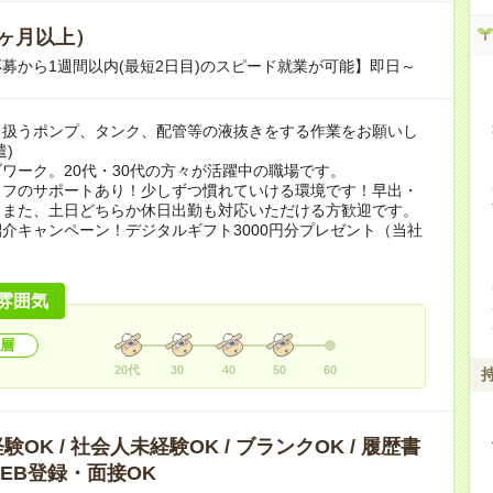
ヶ月以上）
募から1週間以内(最短2日目)のスピード就業が可能】即日～
り扱うポンプ、タンク、配管等の液抜きをする作業をお願いし
遣)
ワーク。20代・30代の方々が活躍中の職場です。
ッフのサポートあり！少しずつ慣れていける環境です！早出・
。また、土日どちらか休日出勤も対応いただける方歓迎です。
介キャンペーン！デジタルギフト3000円分プレゼント（当社
）
雰囲気
層
20代
30
40
50
60
OK / 社会人未経験OK / ブランクOK / 履歴書
 WEB登録・面接OK