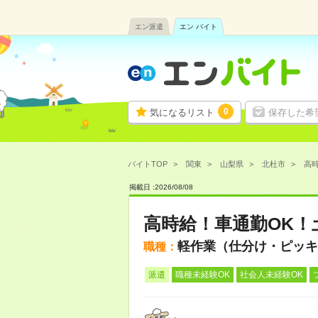
エン派遣
エン バイト
0
気になるリスト
保存した希
バイトTOP
関東
山梨県
北杜市
高時
掲載日 :
2026
/
08
/
08
高時給！車通勤OK！
軽作業（仕分け・ピッキ
職種：
派遣
職種未経験OK
社会人未経験OK