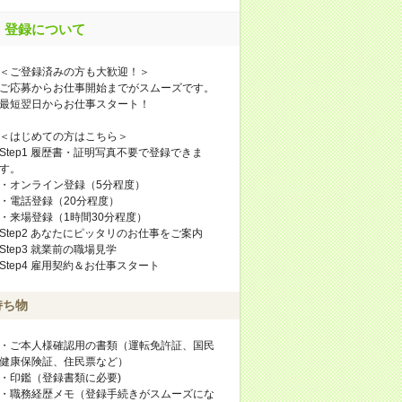
登録について
＜ご登録済みの方も大歓迎！＞
ご応募からお仕事開始までがスムーズです。
最短翌日からお仕事スタート！
＜はじめての方はこちら＞
Step1 履歴書・証明写真不要で登録できま
す。
・オンライン登録（5分程度）
・電話登録（20分程度）
・来場登録（1時間30分程度）
Step2 あなたにピッタリのお仕事をご案内
Step3 就業前の職場見学
Step4 雇用契約＆お仕事スタート
持ち物
・ご本人様確認用の書類（運転免許証、国民
健康保険証、住民票など）
・印鑑（登録書類に必要)
・職務経歴メモ（登録手続きがスムーズにな