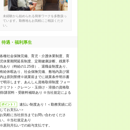
未経験から始められる簡単ワークを多数扱っ
ています。勤務地もお気軽にご相談くださ
い。
待遇・福利厚生
各種社会保険完備、育児・介護休業制度、育
児休業期間延長制度、定期健康診断、残業手
当あり（時給の1.25倍）、退職金制度あり、
有給休暇あり、社会保険完備、敷地内及び屋
内は原則禁煙※就業前までに就業条件明示書
で明示します、あんしん資格取得制度 フォー
クリフト・クレーン・玉掛け・溶接の資格取
得/講習料・受験料補助あり ※当社規定による
速払い制度あり！＜勤務実績に応
ポイント！
じてお支払い＞
お気軽に当社担当までお問い合わせくださ
い。※当社規定あり
※原則月払いでの給与支払です。