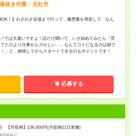
の液抜き作業：北杜市
録OK！】わざわざ会場まで行って…履歴書を用意して…なん
ない”では大違いですよ！話だけ聞いて、いざ始めてみたら「雰
してたのより仕事がムズかしい…」なんてコトになるのは損で
し！」と、納得してからスタートできるのもポイントです！
応募する
円 【月収例】236,000円(月収例21日実働)
途支給あり