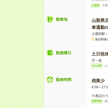
交通
交通費
勤務地
山梨県
車通勤O
小淵沢駅～
食品関連
勤務曜日
土日祝
月～金
土
休日休暇
勤務時間
残業少
8:30～17:
※表記のう
残
残業時間