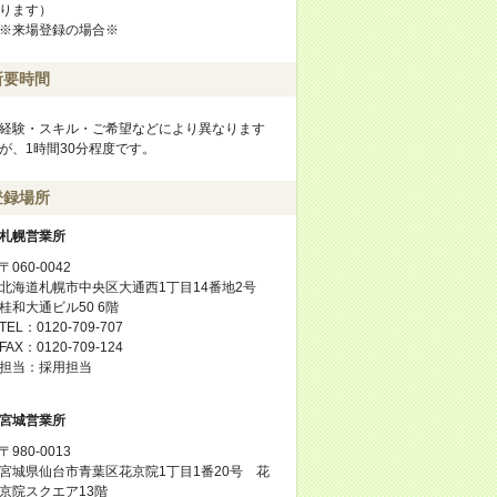
ります）
※来場登録の場合※
所要時間
経験・スキル・ご希望などにより異なります
が、1時間30分程度です。
登録場所
札幌営業所
〒060-0042
北海道札幌市中央区大通西1丁目14番地2号
桂和大通ビル50 6階
TEL：0120-709-707
FAX：0120-709-124
担当：採用担当
宮城営業所
〒980-0013
宮城県仙台市青葉区花京院1丁目1番20号 花
京院スクエア13階