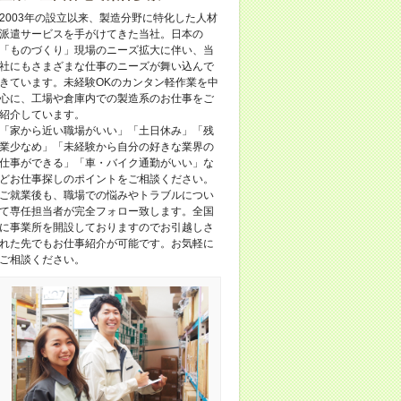
2003年の設立以来、製造分野に特化した人材
派遣サービスを手がけてきた当社。日本の
「ものづくり」現場のニーズ拡大に伴い、当
社にもさまざまな仕事のニーズが舞い込んで
きています。未経験OKのカンタン軽作業を中
心に、工場や倉庫内での製造系のお仕事をご
紹介しています。
「家から近い職場がいい」「土日休み」「残
業少なめ」「未経験から自分の好きな業界の
仕事ができる」「車・バイク通勤がいい」な
どお仕事探しのポイントをご相談ください。
ご就業後も、職場での悩みやトラブルについ
て専任担当者が完全フォロー致します。全国
に事業所を開設しておりますのでお引越しさ
れた先でもお仕事紹介が可能です。お気軽に
ご相談ください。