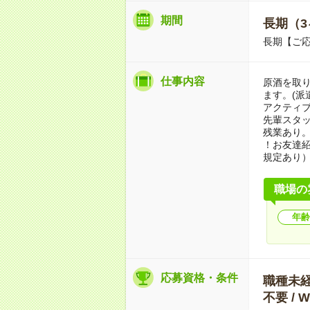
期間
長期（3
長期【ご応
仕事内容
原酒を取
ます。(派
アクティブ
先輩スタ
残業あり
！お友達紹
規定あり
職場の
年齢
応募資格・条件
職種未経験
不要 /