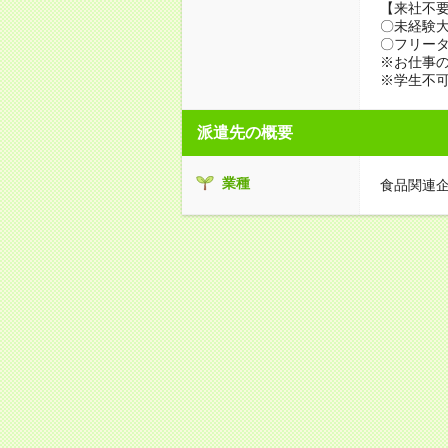
【来社不要
〇未経験
〇フリータ
※お仕事の
※学生不
派遣先の概要
業種
食品関連