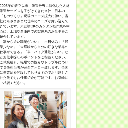
2003年の設立以来、製造分野に特化した人材
派遣サービスを手がけてきた当社。日本の
「ものづくり」現場のニーズ拡大に伴い、当
社にもさまざまな仕事のニーズが舞い込んで
きています。未経験OKのカンタン軽作業を中
心に、工場や倉庫内での製造系のお仕事をご
紹介しています。
「家から近い職場がいい」「土日休み」「残
業少なめ」「未経験から自分の好きな業界の
仕事ができる」「車・バイク通勤がいい」な
どお仕事探しのポイントをご相談ください。
ご就業後も、職場での悩みやトラブルについ
て専任担当者が完全フォロー致します。全国
に事業所を開設しておりますのでお引越しさ
れた先でもお仕事紹介が可能です。お気軽に
ご相談ください。