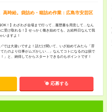
。高時給。袋詰め・箱詰め作業：広島市安芸区
録OK！】わざわざ会場まで行って…履歴書を用意して…なん
めに受け取れる！】せっかく働き始めても、お給料日なんて我
ちゃいますよ！
ない”では大違いですよ！話だけ聞いて、いざ始めてみたら「雰
してたのより仕事がムズかしい…」なんてコトになるのは損で
し！」と、納得してからスタートできるのもポイントです！
応募する