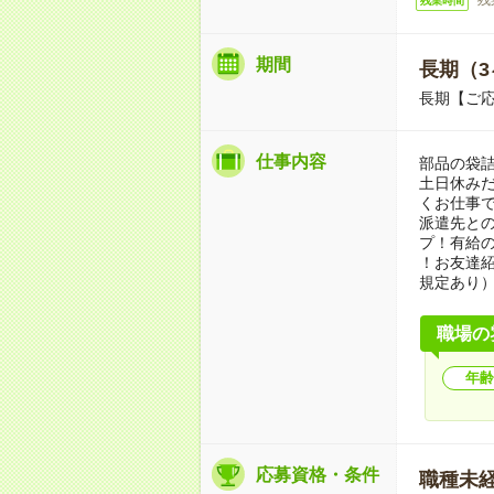
残業時間
期間
長期（3
長期【ご応
仕事内容
部品の袋詰
土日休み
くお仕事
派遣先と
プ！有給
！お友達紹
規定あり
職場の
年齢
応募資格・条件
職種未経験