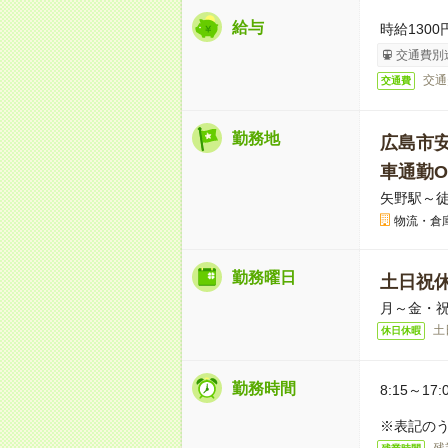
給与
時給1300
交通費別
交通
交通費
勤務地
広島市
車通勤O
矢野駅～徒
物流・倉
勤務曜日
土日祝
月～金・
土
休日休暇
勤務時間
8:15～17:
※表記のう
残