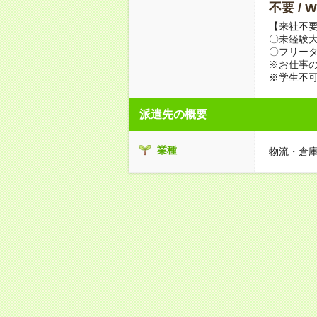
不要 /
【来社不要
〇未経験
〇フリータ
※お仕事の
※学生不
派遣先の概要
業種
物流・倉