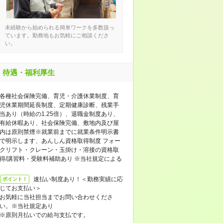
未経験から始められる簡単ワークを多数扱っ
ています。勤務地もお気軽にご相談くださ
い。
待遇・福利厚生
各種社会保険完備、育児・介護休業制度、育
児休業期間延長制度、定期健康診断、残業手
当あり（時給の1.25倍）、退職金制度あり、
有給休暇あり、社会保険完備、敷地内及び屋
内は原則禁煙※就業前までに就業条件明示書
で明示します、あんしん資格取得制度 フォー
クリフト・クレーン・玉掛け・溶接の資格取
得/講習料・受験料補助あり ※当社規定による
速払い制度あり！＜勤務実績に応
ポイント！
じてお支払い＞
お気軽に当社担当までお問い合わせくださ
い。※当社規定あり
※原則月払いでの給与支払です。