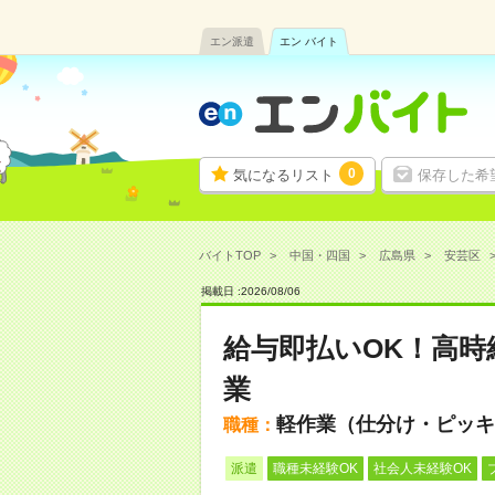
エン派遣
エン バイト
0
気になるリスト
保存した希
バイトTOP
中国・四国
広島県
安芸区
掲載日 :
2026
/
08
/
06
給与即払いOK！高時
業
軽作業（仕分け・ピッキ
職種：
派遣
職種未経験OK
社会人未経験OK