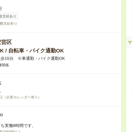
円
途支給あり
費支給有り
安芸区
K / 自転車・バイク通勤OK
歩15分 ※車通勤・バイク通勤OK
庫関係
休
祝
日（企業カレンダー有り）
00
ち実働8時間です。
業20時間以上