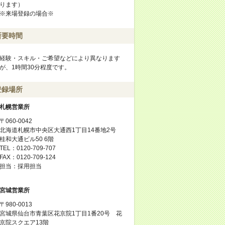
ります）
※来場登録の場合※
所要時間
経験・スキル・ご希望などにより異なります
が、1時間30分程度です。
登録場所
札幌営業所
〒060-0042
北海道札幌市中央区大通西1丁目14番地2号
桂和大通ビル50 6階
TEL：0120-709-707
FAX：0120-709-124
担当：採用担当
宮城営業所
〒980-0013
宮城県仙台市青葉区花京院1丁目1番20号 花
京院スクエア13階