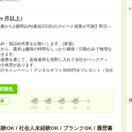
ヶ月以上）
募から1週間以内(最短2日目)のスピード就業が可能】即日～
め・箱詰め作業をお願いします。(派遣)
だから、週末は趣味の時間をしっかり確保！日勤のみで無理な
できます。
の連携を通じて、直接雇用も視野に入れて当社がバックアッ
の小休憩があります。
介キャンペーン！デジタルギフト3000円分プレゼント（当社
）
雰囲気
層
20代
30
40
50
60
OK / 社会人未経験OK / ブランクOK / 履歴書