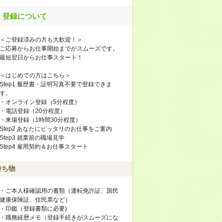
登録について
＜ご登録済みの方も大歓迎！＞
ご応募からお仕事開始までがスムーズです。
最短翌日からお仕事スタート！
＜はじめての方はこちら＞
Step1 履歴書・証明写真不要で登録できま
す。
・オンライン登録（5分程度）
・電話登録（20分程度）
・来場登録（1時間30分程度）
Step2 あなたにピッタリのお仕事をご案内
Step3 就業前の職場見学
Step4 雇用契約＆お仕事スタート
持ち物
・ご本人様確認用の書類（運転免許証、国民
健康保険証、住民票など）
・印鑑（登録書類に必要)
・職務経歴メモ（登録手続きがスムーズにな