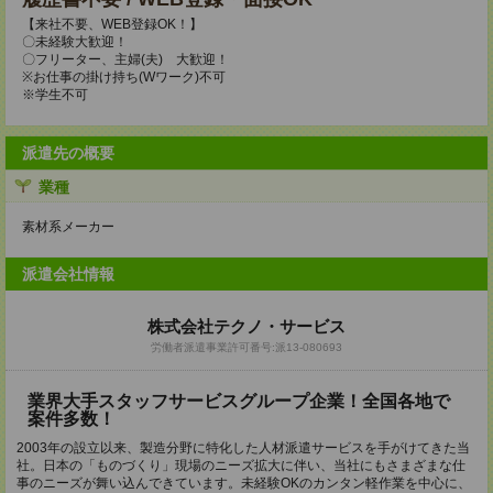
【来社不要、WEB登録OK！】
〇未経験大歓迎！
〇フリーター、主婦(夫) 大歓迎！
※お仕事の掛け持ち(Wワーク)不可
※学生不可
派遣先の概要
業種
素材系メーカー
派遣会社情報
株式会社テクノ・サービス
労働者派遣事業許可番号:派13-080693
業界大手スタッフサービスグループ企業！全国各地で
案件多数！
2003年の設立以来、製造分野に特化した人材派遣サービスを手がけてきた当
社。日本の「ものづくり」現場のニーズ拡大に伴い、当社にもさまざまな仕
事のニーズが舞い込んできています。未経験OKのカンタン軽作業を中心に、