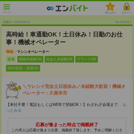
0
メニュー
気になる！
ログイン
掲載日 :2026
/
08
/
09
No.900937
高時給！車通勤OK！土日休み！日勤のお仕
事！機械オペレーター
職種：
マシンオペレーター
派遣
職種未経験OK
社会人未経験OK
ブランクOK
WEB登録・面接OK
＼ウレシイ完全土日祝休み／未経験大歓迎！機械オ
ペレーター：久留米市
【来社不要！電話もしくはWEBで登録OK！】わざわざ会場まで
...も
っとみる
応募が集まった時点で掲載終了
この求人は応募が集まり次第、掲載終了致します。予めご理解くださ