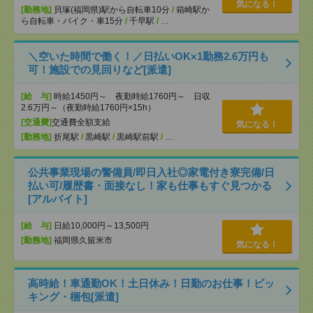
気になる！
[勤務地]
貝塚(福岡県)駅から自転車10分
/
箱崎駅か
ら自転車・バイク・車15分
/
千早駅
/
…
＼空いた時間で働く！／日払いOK×1勤務2.6万円も
可！施設での見回りなど[派遣]
[給 与]
時給1450円～ 夜勤時給1760円～ 日収
2.6万円～（夜勤時給1760円×15h）
[交通費]
交通費全額支給
気になる！
[勤務地]
折尾駅
/
黒崎駅
/
黒崎駅前駅
/
…
公共事業現場の警備員/即日入社◎家電付き寮完備/日
払い可/履歴書・面接なし！家も仕事もすぐ見つかる
[アルバイト]
[給 与]
日給10,000円～13,500円
[勤務地]
福岡県久留米市
気になる！
高時給！車通勤OK！土日休み！日勤のお仕事！ピッ
キング・梱包[派遣]