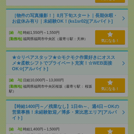
［物件の写真撮影！］8月下旬スタート｜長期休暇・
お盆休み有り｜未経験OK！(ks1sr02)[アルバイト]
[給 与]
時給1,550円～1,550円
[勤務地]
福岡県福岡市中央区（最寄り駅：天神）
気になる！
★☆リペアスタッフ★☆モクモク作業好きにオスス
メ★柔軟シフトでプライベート充実！☆WEB面接
OK☆[アルバイト]
[給 与]
日給10,000円～13,000円
[勤務地]
福岡県福岡市中央区桜坂（最寄り駅： 桜坂
気になる！
駅）
【時給1400円～／残業なし】1日4h～、週4日～OKの
営業事務！未経験歓迎／博多・東比恵エリア[アルバ
イト]
[給 与]
時給1,400円～1,500円