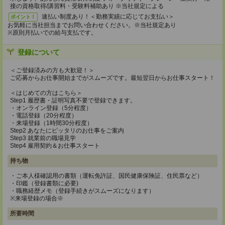
接の資格取得/講習料・受験料補助あり ※当社規定による
速払い制度あり！＜勤務実績に応じてお支払い＞
ポイント！
お気軽に当社担当までお問い合わせください。※当社規定あり
※原則月払いでの給与支払です。
登録について
＜ご登録済みの方も大歓迎！＞
ご応募からお仕事開始までがスムーズです。最短翌日からお仕事スタート！
＜はじめての方はこちら＞
Step1 履歴書・証明写真不要で登録できます。
・オンライン登録（5分程度）
・電話登録（20分程度）
・来場登録（1時間30分程度）
Step2 あなたにピッタリのお仕事をご案内
Step3 就業前の職場見学
Step4 雇用契約＆お仕事スタート
持ち物
・ご本人様確認用の書類（運転免許証、国民健康保険証、住民票など）
・印鑑（登録書類に必要)
・職務経歴メモ（登録手続きがスムーズになります）
※来場登録の場合※
所要時間