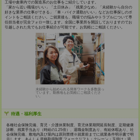
工場や倉庫内での製造系のお仕事をご紹介しています。
「家から近い職場がいい」「土日休み」「残業少なめ」「未経験から自分の
好きな業界の仕事ができる」「車・バイク通勤がいい」などお仕事探しのポ
イントをご相談ください。ご就業後も、職場での悩みやトラブルについて専
任担当者が完全フォロー致します。全国に事業所を開設しておりますのでお
引越しされた先でもお仕事紹介が可能です。お気軽にご相談ください。
未経験から始められる簡単ワークを多数扱っ
ています。勤務地もお気軽にご相談くださ
い。
待遇・福利厚生
各種社会保険完備、育児・介護休業制度、育児休業期間延長制度、定期健康
診断、残業手当あり（時給の1.25倍）、退職金制度あり、有給休暇あり、社
会保険完備、敷地内及び屋内は原則禁煙※就業前までに就業条件明示書で明
示します、あんしん資格取得制度 フォークリフト・クレーン・玉掛け・溶