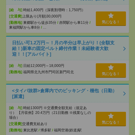
[給 与]
時給1,400円（深夜割増時：1,750円）
[交通費]
上限あり(月額)30,000円
気になる！
[勤務地]
東郷駅から徒歩35分
/
赤間駅から車11分
/
東福間駅から車8分
/
…
日払い可1.2万円～！月の半分は早上がり！(全額支
給！)新車の固定ベルト締付作業！未経験者大歓
迎！！[アルバイト]
[給 与]
日給12,000円～18,000円
[勤務地]
福岡県北九州市門司区新門司北
気になる！
<タイパ抜群>倉庫内でのピッキング・梱包（日勤）
[派遣]
[給 与]
時給1300円 ※交通費全額支給（規定あ
り） 【月収例】20.4万円（21日勤務 ※残業なしの
場合）
気になる！
[交通費]
交通費支給あり
[勤務地]
東比恵駅
/
博多駅
/
福岡空港(鉄道)駅