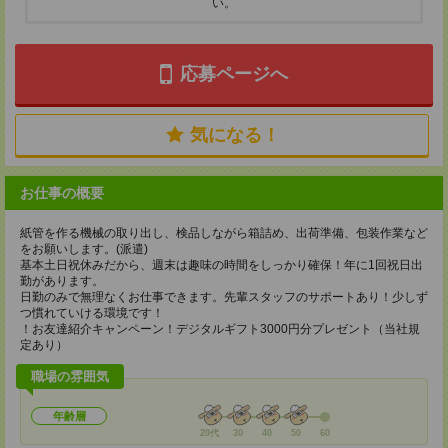
い。
応募ページへ
気になる！
お仕事の概要
紙管を作る機械の取り出し、検品しながら箱詰め、出荷準備、包装作業など
をお願いします。(派遣)
基本土日祝休みだから、週末は趣味の時間をしっかり確保！年に1回祝日出
勤があります。
日勤のみで無理なくお仕事できます。先輩スタッフのサポートあり！少しず
つ慣れていける環境です！
！お友達紹介キャンペーン！デジタルギフト3000円分プレゼント（当社規
定あり）
職場の雰囲気
年齢層
20代
30
40
50
60