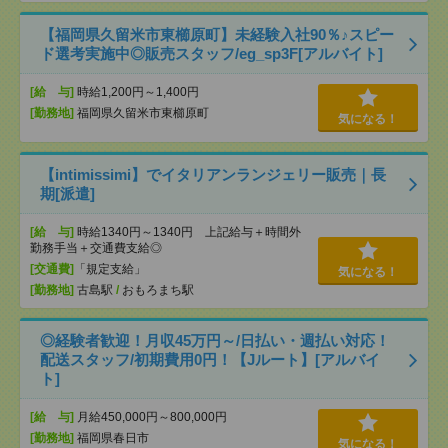
【福岡県久留米市東櫛原町】未経験入社90％♪スピー
ド選考実施中◎販売スタッフ/eg_sp3F[アルバイト]
[給 与]
時給1,200円～1,400円
[勤務地]
福岡県久留米市東櫛原町
気になる！
【intimissimi】でイタリアンランジェリー販売｜長
期[派遣]
[給 与]
時給1340円～1340円 上記給与＋時間外
勤務手当＋交通費支給◎
[交通費]
「規定支給」
気になる！
[勤務地]
古島駅
/
おもろまち駅
◎経験者歓迎！月収45万円～/日払い・週払い対応！
配送スタッフ/初期費用0円！【Jルート】[アルバイ
ト]
[給 与]
月給450,000円～800,000円
[勤務地]
福岡県春日市
気になる！