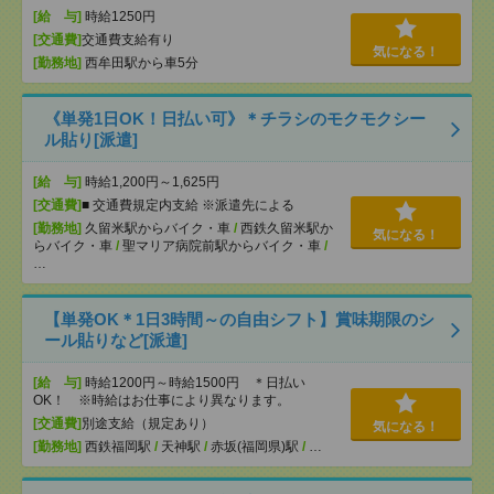
[給 与]
時給1250円
[交通費]
交通費支給有り
気になる！
[勤務地]
西牟田駅から車5分
《単発1日OK！日払い可》＊チラシのモクモクシー
ル貼り[派遣]
[給 与]
時給1,200円～1,625円
[交通費]
■ 交通費規定内支給 ※派遣先による
[勤務地]
久留米駅からバイク・車
/
西鉄久留米駅か
気になる！
らバイク・車
/
聖マリア病院前駅からバイク・車
/
…
【単発OK＊1日3時間～の自由シフト】賞味期限のシ
ール貼りなど[派遣]
[給 与]
時給1200円～時給1500円 ＊日払い
OK！ ※時給はお仕事により異なります。
[交通費]
別途支給（規定あり）
気になる！
[勤務地]
西鉄福岡駅
/
天神駅
/
赤坂(福岡県)駅
/
…