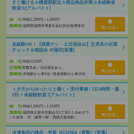
すぐ働ける☆糟屋郡駅近☆商品検品作業☆未経験者
歓迎☆[アルバイト]
[給 与]
時給1,250円～1,500円
[勤務地]
福岡県福岡市博多区会社所在地/博多区
気になる！
未経験OK！【残業ナシ・土日祝休み】文房具の伝票
チェック＆箱詰め ＠蒲田[派遣]
[給 与]
時給1210円
[交通費]
実費支給／当社規定あり。
気になる！
[勤務地]
伊賀駅から車5分
/
長者原駅から車10分
＜夕方からゆったりと働く＞受付事務 / 1日4時間・週
3日~/ 未経験歓迎 ![アルバイト]
[給 与]
時給1,330円～1,410円
[勤務地]
福岡県久留米市新合川1丁目2-1 ゆめタウ
気になる！
ン久留米 1F（最寄り駅：西鉄久留米駅）
冷凍食品の検品・包装_H132054（夜勤）[派遣]