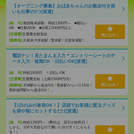
【オープニング募集】おばあちゃんのお散歩付き添
いも仕事の1つ[派遣]
[給 与]
無資格未経験：時給1300円～ ■週払い
OK ■扶養内OK ■日収1万400円以上
[交通費]
交通費全額支給
気になる！
[勤務地]
久留米大学前駅
/
荒木駅
/
古賀茶屋駅
/
…
電話ナシ！見たまんま入力＊エントリーシートのデ
ータ入力・短期OK・日払いOK[派遣]
[給 与]
時給1600円 ＊日払いOK
[交通費]
交通費支給（上限15000円/月）
気になる！
[勤務地]
天神駅から徒歩5分
/
博多駅からバス15分
/
西鉄福岡駅から徒歩5分
/
…
【1日のみの単発OK！】店頭でお客様に配るグッズ
を袋や箱にセットするだけ[派遣]
[給 与]
時給1200円～（弊社は、翌日が給料日！
しかも、100％支給なので働いた分がすぐにもらえ
る！）