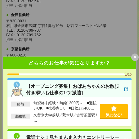
FAX：0120-992-541
担当：採用担当
金沢営業所
〒920-0031
石川県金沢市広岡1丁目1番地10号 駅西ファーストビル5階
TEL：0120-709-707
FAX：0120-709-762
担当：採用担当
京都営業所
〒600-8216
×
京都府京都市下京区新町通七条下ル東塩小路町593番地 トラスコクリスタ
どちらのお仕事が気になりますか？
ルビル7階
TEL：0120-709-707
FAX：0120-709-751
1
/10
担当：採用担当
【オープニング募集】おばあちゃんのお散歩
大阪営業所
付き添いも仕事の1つ[派遣]
〒530-0017
大阪府大阪市北区角田町8番1号 大阪梅田ツインタワーズ・ノース34階
無資格未経験：時給1300円～ ■週払
TEL：0120-995-985
給与
FAX：0120-992-568
いOK ■扶養内OK ■日収1万400円
担当：採用担当
以上
久留米大学前駅 / 荒木駅 / 古賀茶屋駅 /
気になる!
勤務地
…
神戸営業所
〒650-0044
兵庫県神戸市中央区東川崎町1丁目3番3号 神戸ハーバーランドセンタービ
電話ナシ！見たまんま入力＊エントリーシー
ル18階