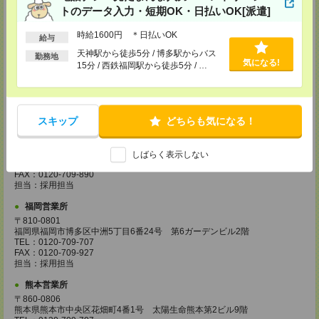
TEL：0120-995-984
トのデータ入力・短期OK・日払いOK[派遣]
FAX：0120-709-785
担当：採用担当
時給1600円 ＊日払いOK
給与
広島営業所
天神駅から徒歩5分 / 博多駅からバス
勤務地
気になる!
〒730-0031
15分 / 西鉄福岡駅から徒歩5分 / …
広島県広島市中区紙屋町2丁目1番地22号 広島興銀ビル11階
TEL：0120-709-707
FAX：0120-934-504
担当：採用担当
スキップ
どちらも気になる！
松山営業所
〒790-0003
愛媛県松山市三番町7丁目1番地21号 ジブラルタ生命松山ビル8階
しばらく表示しない
TEL：0120-709-707
FAX：0120-709-890
担当：採用担当
福岡営業所
〒810-0801
福岡県福岡市博多区中洲5丁目6番24号 第6ガーデンビル2階
TEL：0120-709-707
FAX：0120-709-927
担当：採用担当
熊本営業所
〒860-0806
熊本県熊本市中央区花畑町4番1号 太陽生命熊本第2ビル9階