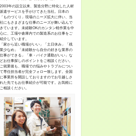
2003年の設立以来、製造分野に特化した人材
派遣サービスを手がけてきた当社。日本の
「ものづくり」現場のニーズ拡大に伴い、当
社にもさまざまな仕事のニーズが舞い込んで
きています。未経験OKのカンタン軽作業を中
心に、工場や倉庫内での製造系のお仕事をご
紹介しています。
「家から近い職場がいい」「土日休み」「残
業少なめ」「未経験から自分の好きな業界の
仕事ができる」「車・バイク通勤がいい」な
どお仕事探しのポイントをご相談ください。
ご就業後も、職場での悩みやトラブルについ
て専任担当者が完全フォロー致します。全国
に事業所を開設しておりますのでお引越しさ
れた先でもお仕事紹介が可能です。お気軽に
ご相談ください。