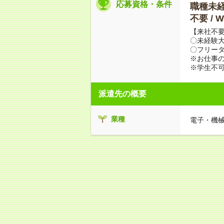
応募資格・条件
職種未経験
不要 /
【来社不要
〇未経験
〇フリータ
※お仕事の
※学生不
派遣先の概要
業種
電子・機