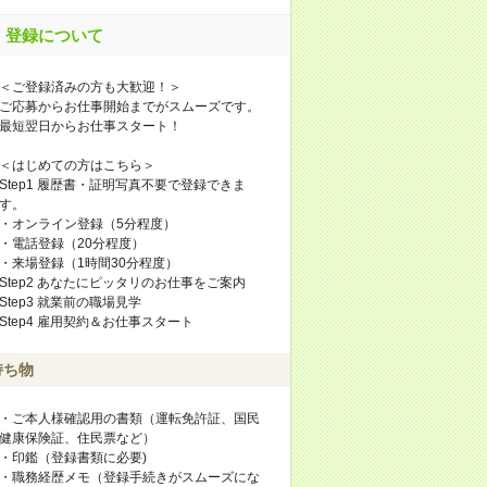
登録について
＜ご登録済みの方も大歓迎！＞
ご応募からお仕事開始までがスムーズです。
最短翌日からお仕事スタート！
＜はじめての方はこちら＞
Step1 履歴書・証明写真不要で登録できま
す。
・オンライン登録（5分程度）
・電話登録（20分程度）
・来場登録（1時間30分程度）
Step2 あなたにピッタリのお仕事をご案内
Step3 就業前の職場見学
Step4 雇用契約＆お仕事スタート
持ち物
・ご本人様確認用の書類（運転免許証、国民
健康保険証、住民票など）
・印鑑（登録書類に必要)
・職務経歴メモ（登録手続きがスムーズにな