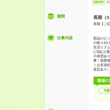
残
残業時間
期間
長期（3
長期【ご応
仕事内容
部品のピ
の取り付け
生活リズ
に悩む心配
小休憩あ
事！就業
！お友達紹
規定あり
職場の
年齢