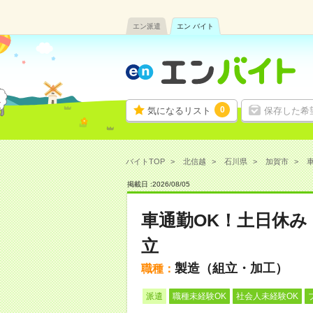
エン派遣
エン バイト
0
気になるリスト
保存した希
バイトTOP
北信越
石川県
加賀市
車
掲載日 :
2026
/
08
/
05
車通勤OK！土日休み
立
製造（組立・加工）
職種：
派遣
職種未経験OK
社会人未経験OK