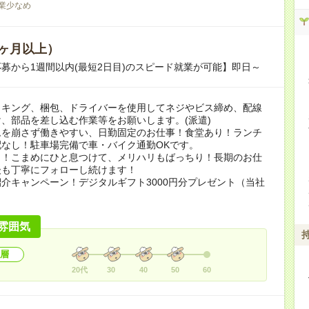
業少なめ
ヶ月以上）
募から1週間以内(最短2日目)のスピード就業が可能】即日～
ッキング、梱包、ドライバーを使用してネジやビス締め、配線
、部品を差し込む作業等をお願いします。(派遣)
ムを崩さず働きやすい、日勤固定のお仕事！食堂あり！ランチ
なし！駐車場完備で車・バイク通勤OKです。
り！こまめにひと息つけて、メリハリもばっちり！長期のお仕
後も丁寧にフォローし続けます！
介キャンペーン！デジタルギフト3000円分プレゼント（当社
）
雰囲気
層
20代
30
40
50
60