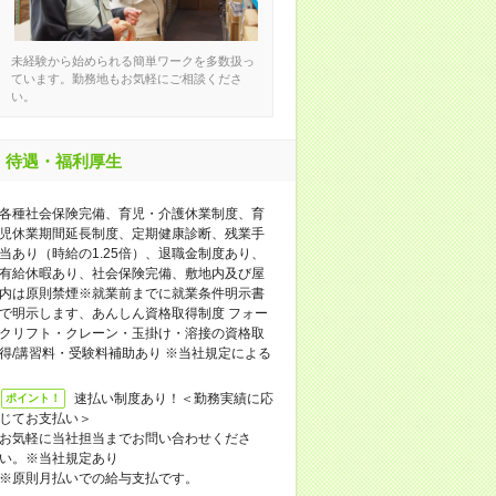
未経験から始められる簡単ワークを多数扱っ
ています。勤務地もお気軽にご相談くださ
い。
待遇・福利厚生
各種社会保険完備、育児・介護休業制度、育
児休業期間延長制度、定期健康診断、残業手
当あり（時給の1.25倍）、退職金制度あり、
有給休暇あり、社会保険完備、敷地内及び屋
内は原則禁煙※就業前までに就業条件明示書
で明示します、あんしん資格取得制度 フォー
クリフト・クレーン・玉掛け・溶接の資格取
得/講習料・受験料補助あり ※当社規定による
速払い制度あり！＜勤務実績に応
ポイント！
じてお支払い＞
お気軽に当社担当までお問い合わせくださ
い。※当社規定あり
※原則月払いでの給与支払です。