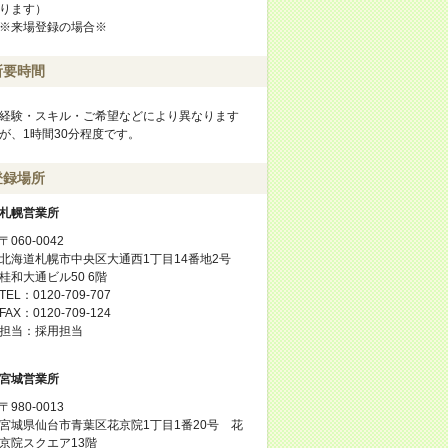
ります）
※来場登録の場合※
所要時間
経験・スキル・ご希望などにより異なります
が、1時間30分程度です。
登録場所
札幌営業所
〒060-0042
北海道札幌市中央区大通西1丁目14番地2号
桂和大通ビル50 6階
TEL：0120-709-707
FAX：0120-709-124
担当：採用担当
宮城営業所
〒980-0013
宮城県仙台市青葉区花京院1丁目1番20号 花
京院スクエア13階