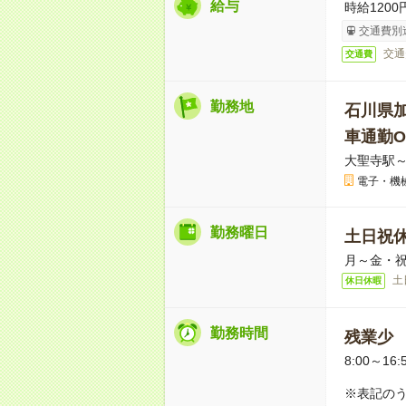
給与
時給1200
交通費別
交通
交通費
勤務地
石川県
車通勤O
大聖寺駅～
電子・機
勤務曜日
土日祝
月～金・
土
休日休暇
勤務時間
残業少
8:00～16:
※表記のう