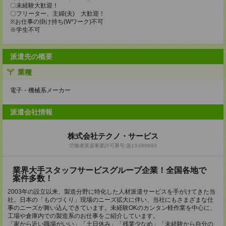
〇未経験大歓迎！
〇フリーター、主婦(夫) 大歓迎！
※お仕事の掛け持ち(Wワーク)不可
※学生不可
派遣先の概要
業種
電子・機械系メーカー
派遣会社情報
株式会社テクノ・サービス
労働者派遣事業許可番号:派13-080693
業界大手スタッフサービスグループ企業！全国各地で
案件多数！
2003年の設立以来、製造分野に特化した人材派遣サービスを手がけてきた当
社。日本の「ものづくり」現場のニーズ拡大に伴い、当社にもさまざまな仕
事のニーズが舞い込んできています。未経験OKのカンタン軽作業を中心に、
工場や倉庫内での製造系のお仕事をご紹介しています。
「家から近い職場がいい」「土日休み」「残業少なめ」「未経験から自分の