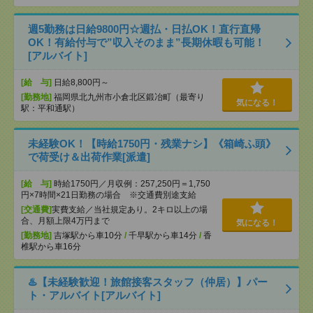
週5勤務は日給9800円☆週払・日払OK！直行直帰
OK！有給付与で”収入そのまま”長期休暇も可能！
[アルバイト]
[給 与]
日給8,800円～
[勤務地]
福岡県北九州市小倉北区鍛冶町（最寄り
気になる！
駅：平和通駅）
未経験OK！【時給1750円・残業ナシ】《箱崎ふ頭》
で荷受け＆出荷作業[派遣]
[給 与]
時給1750円／月収例：257,250円＝1,750
円×7時間×21日勤務の場合 ※交通費別途支給
[交通費]
実費支給／当社規定あり。2キロ以上の場
合、月額上限4万円まで
気になる！
[勤務地]
吉塚駅から車10分
/
千早駅から車14分
/
香
椎駅から車16分
♨️【未経験歓迎！旅館接客スタッフ（仲居）】パー
ト・アルバイト[アルバイト]