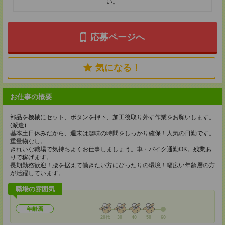
い。
応募ページへ
気になる！
お仕事の概要
部品を機械にセット、ボタンを押下、加工後取り外す作業をお願いします。
(派遣)
基本土日休みだから、週末は趣味の時間をしっかり確保！人気の日勤です。
重量物なし。
きれいな職場で気持ちよくお仕事しましょう。車・バイク通勤OK。残業あ
りで稼げます。
長期勤務歓迎！腰を据えて働きたい方にぴったりの環境！幅広い年齢層の方
が活躍しています。
職場の雰囲気
年齢層
20代
30
40
50
60