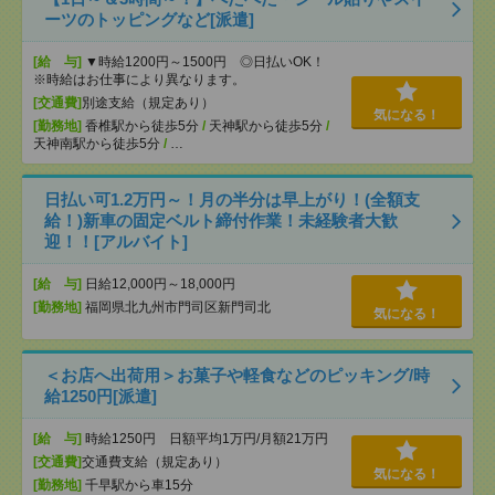
ーツのトッピングなど[派遣]
[給 与]
▼時給1200円～1500円 ◎日払いOK！
※時給はお仕事により異なります。
[交通費]
別途支給（規定あり）
気になる！
[勤務地]
香椎駅から徒歩5分
/
天神駅から徒歩5分
/
天神南駅から徒歩5分
/
…
日払い可1.2万円～！月の半分は早上がり！(全額支
給！)新車の固定ベルト締付作業！未経験者大歓
迎！！[アルバイト]
[給 与]
日給12,000円～18,000円
[勤務地]
福岡県北九州市門司区新門司北
気になる！
＜お店へ出荷用＞お菓子や軽食などのピッキング/時
給1250円[派遣]
[給 与]
時給1250円 日額平均1万円/月額21万円
[交通費]
交通費支給（規定あり）
気になる！
[勤務地]
千早駅から車15分