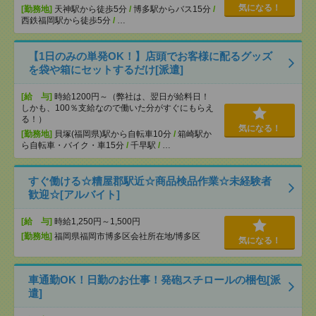
気になる！
[勤務地]
天神駅から徒歩5分
/
博多駅からバス15分
/
西鉄福岡駅から徒歩5分
/
…
【1日のみの単発OK！】店頭でお客様に配るグッズ
を袋や箱にセットするだけ[派遣]
[給 与]
時給1200円～（弊社は、翌日が給料日！
しかも、100％支給なので働いた分がすぐにもらえ
る！）
気になる！
[勤務地]
貝塚(福岡県)駅から自転車10分
/
箱崎駅か
ら自転車・バイク・車15分
/
千早駅
/
…
すぐ働ける☆糟屋郡駅近☆商品検品作業☆未経験者
歓迎☆[アルバイト]
[給 与]
時給1,250円～1,500円
[勤務地]
福岡県福岡市博多区会社所在地/博多区
気になる！
車通勤OK！日勤のお仕事！発砲スチロールの梱包[派
遣]