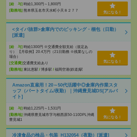
[給 与]
時給1,300円～1,800円
[勤務地]
熊本県玉名市天水町小天８２７７
気になる！
<タイパ抜群>倉庫内でのピッキング・梱包（日勤）
[派遣]
[給 与]
時給1300円 ※交通費全額支給（規定あ
り） 【月収例】20.4万円（21日勤務 ※残業なしの
場合）
気になる！
[交通費]
交通費支給あり
[勤務地]
東比恵駅
/
博多駅
/
福岡空港(鉄道)駅
Amazon直雇用！20～50代活躍中◎倉庫内作業スタ
ッフ（パートタイム/夜勤）｜沖縄豊見城DS[アルバ
イト]
[給 与]
時給1,225円～1,531円
[勤務地]
沖縄県豊見城市字与根西原50-110DPL沖縄
気になる！
豊見城1
冷凍食品の検品・包装_H132054（夜勤）[派遣]