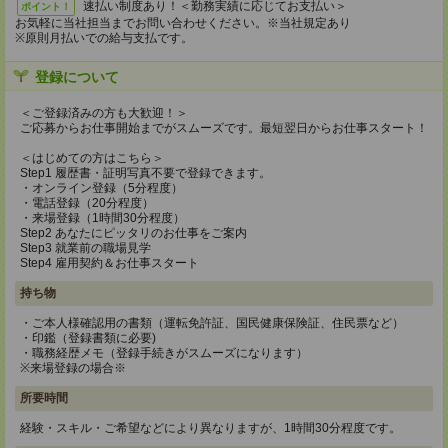
速払い制度あり！＜勤務実績に応じてお支払い＞
ポイント！
お気軽に当社担当までお問い合わせください。※当社規定あり
※原則月払いでの給与支払です。
登録について
＜ご登録済みの方も大歓迎！＞
ご応募からお仕事開始までがスムーズです。最短翌日からお仕事スタート！
＜はじめての方はこちら＞
Step1 履歴書・証明写真不要で登録できます。
・オンライン登録（5分程度）
・電話登録（20分程度）
・来場登録（1時間30分程度）
Step2 あなたにピッタリのお仕事をご案内
Step3 就業前の職場見学
Step4 雇用契約＆お仕事スタート
持ち物
・ご本人様確認用の書類（運転免許証、国民健康保険証、住民票など）
・印鑑（登録書類に必要)
・職務経歴メモ（登録手続きがスムーズになります）
※来場登録の場合※
所要時間
経験・スキル・ご希望などにより異なりますが、1時間30分程度です。