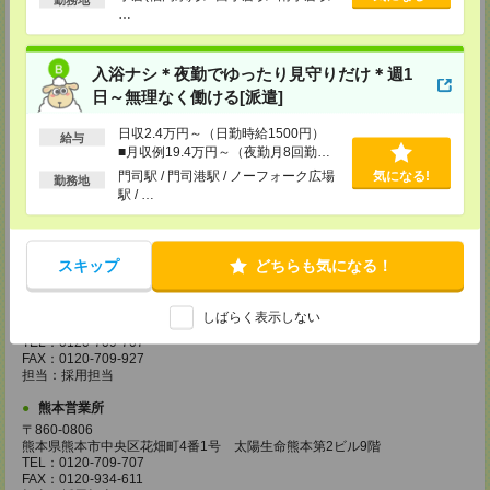
…
担当：採用担当
広島営業所
〒730-0031
入浴ナシ＊夜勤でゆったり見守りだけ＊週1
広島県広島市中区紙屋町2丁目1番地22号 広島興銀ビル11階
日～無理なく働ける[派遣]
TEL：0120-709-707
FAX：0120-934-504
日収2.4万円～（日勤時給1500円）
担当：採用担当
給与
■月収例19.4万円～（夜勤月8回勤務
松山営業所
の場合）
門司駅 / 門司港駅 / ノーフォーク広場
気になる!
勤務地
〒790-0003
駅 / …
愛媛県松山市三番町7丁目1番地21号 ジブラルタ生命松山ビル8階
TEL：0120-709-707
FAX：0120-709-890
担当：採用担当
スキップ
どちらも気になる！
福岡営業所
〒810-0801
しばらく表示しない
福岡県福岡市博多区中洲5丁目6番24号 第6ガーデンビル2階
TEL：0120-709-707
FAX：0120-709-927
担当：採用担当
熊本営業所
〒860-0806
熊本県熊本市中央区花畑町4番1号 太陽生命熊本第2ビル9階
TEL：0120-709-707
FAX：0120-934-611