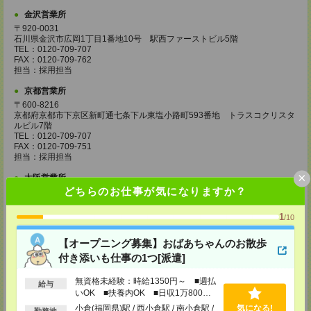
金沢営業所
〒920-0031
石川県金沢市広岡1丁目1番地10号 駅西ファーストビル5階
TEL：0120-709-707
FAX：0120-709-762
担当：採用担当
京都営業所
〒600-8216
京都府京都市下京区新町通七条下ル東塩小路町593番地 トラスコクリスタ
ルビル7階
TEL：0120-709-707
FAX：0120-709-751
担当：採用担当
×
大阪営業所
どちらのお仕事が気になりますか？
〒530-0017
大阪府大阪市北区角田町8番1号 大阪梅田ツインタワーズ・ノース34階
TEL：0120-995-985
1
/10
FAX：0120-992-568
担当：採用担当
【オープニング募集】おばあちゃんのお散歩
神戸営業所
付き添いも仕事の1つ[派遣]
〒650-0044
兵庫県神戸市中央区東川崎町1丁目3番3号 神戸ハーバーランドセンタービ
無資格未経験：時給1350円～ ■週払
給与
ル18階
いOK ■扶養内OK ■日収1万800円
TEL：0120-995-984
以上
小倉(福岡県)駅 / 西小倉駅 / 南小倉駅 /
気になる!
FAX：0120-709-785
勤務地