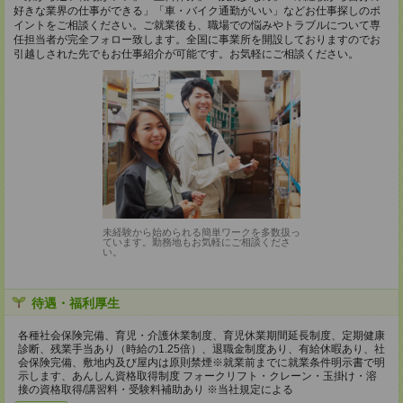
好きな業界の仕事ができる」「車・バイク通勤がいい」などお仕事探しのポ
イントをご相談ください。ご就業後も、職場での悩みやトラブルについて専
任担当者が完全フォロー致します。全国に事業所を開設しておりますのでお
引越しされた先でもお仕事紹介が可能です。お気軽にご相談ください。
未経験から始められる簡単ワークを多数扱っ
ています。勤務地もお気軽にご相談くださ
い。
待遇・福利厚生
各種社会保険完備、育児・介護休業制度、育児休業期間延長制度、定期健康
診断、残業手当あり（時給の1.25倍）、退職金制度あり、有給休暇あり、社
会保険完備、敷地内及び屋内は原則禁煙※就業前までに就業条件明示書で明
示します、あんしん資格取得制度 フォークリフト・クレーン・玉掛け・溶
接の資格取得/講習料・受験料補助あり ※当社規定による