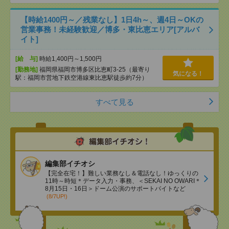
【時給1400円～／残業なし】1日4h～、週4日～OKの
営業事務！未経験歓迎／博多・東比恵エリア[アルバ
イト]
[給 与]
時給1,400円～1,500円
[勤務地]
福岡県福岡市博多区比恵町3-25（最寄り
気になる！
駅：福岡市営地下鉄空港線東比恵駅徒歩約7分）
すべて見る
編集部イチオシ
【完全在宅！】難しい業務なし＆電話なし！ゆっくりの
11時～時短＊データ入力・事務、＜SEKAI NO OWARI＊
8月15日・16日＞ドーム公演のサポートバイトなど
(8/7UP!)