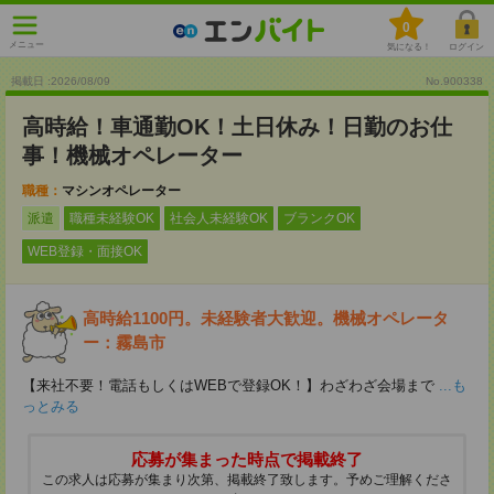
0
メニュー
気になる！
ログイン
掲載日 :2026
/
08
/
09
No.900338
高時給！車通勤OK！土日休み！日勤のお仕
事！機械オペレーター
職種：
マシンオペレーター
派遣
職種未経験OK
社会人未経験OK
ブランクOK
WEB登録・面接OK
高時給1100円。未経験者大歓迎。機械オペレータ
ー：霧島市
【来社不要！電話もしくはWEBで登録OK！】わざわざ会場まで
...も
っとみる
応募が集まった時点で掲載終了
この求人は応募が集まり次第、掲載終了致します。予めご理解くださ