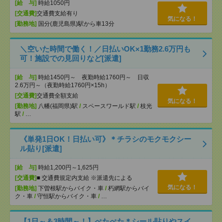
[給 与]
時給1050円
[交通費]
交通費支給有り
気になる！
[勤務地]
国分(鹿児島県)駅から車13分
＼空いた時間で働く！／日払いOK×1勤務2.6万円も
可！施設での見回りなど[派遣]
[給 与]
時給1450円～ 夜勤時給1760円～ 日収
2.6万円～（夜勤時給1760円×15h）
[交通費]
交通費全額支給
気になる！
[勤務地]
八幡(福岡県)駅
/
スペースワールド駅
/
枝光
駅
/
…
《単発1日OK！日払い可》＊チラシのモクモクシー
ル貼り[派遣]
[給 与]
時給1,200円～1,625円
[交通費]
■ 交通費規定内支給 ※派遣先による
気になる！
[勤務地]
下曽根駅からバイク・車
/
朽網駅からバイ
ク・車
/
守恒駅からバイク・車
/
…
【1日～＆3時間～！】ぺたぺた＊シール貼りやスイ