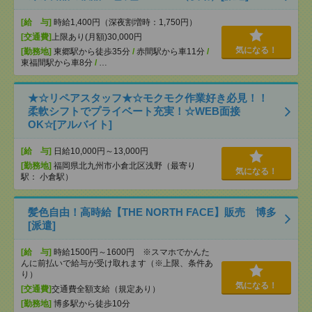
[給 与]
時給1,400円（深夜割増時：1,750円）
[交通費]
上限あり(月額)30,000円
気になる！
[勤務地]
東郷駅から徒歩35分
/
赤間駅から車11分
/
東福間駅から車8分
/
…
★☆リペアスタッフ★☆モクモク作業好き必見！！
柔軟シフトでプライベート充実！☆WEB面接
OK☆[アルバイト]
[給 与]
日給10,000円～13,000円
[勤務地]
福岡県北九州市小倉北区浅野（最寄り
気になる！
駅： 小倉駅）
髪色自由！高時給【THE NORTH FACE】販売 博多
[派遣]
[給 与]
時給1500円～1600円 ※スマホでかんた
んに前払いで給与が受け取れます（※上限、条件あ
り）
気になる！
[交通費]
交通費全額支給（規定あり）
[勤務地]
博多駅から徒歩10分