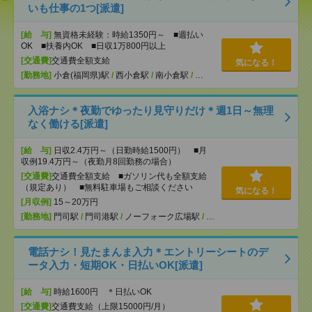
いも仕事の1つ[派遣]
[給 与]
無資格未経験：時給1350円～ ■週払い
OK ■扶養内OK ■日収1万800円以上
[交通費]
交通費全額支給
気になる！
[勤務地]
小倉(福岡県)駅
/
西小倉駅
/
南小倉駅
/
…
入浴ナシ＊夜勤でゆったり見守りだけ＊週1日～無理
なく働ける[派遣]
[給 与]
日収2.4万円～（日勤時給1500円） ■月
収例19.4万円～（夜勤月8回勤務の場合）
[交通費]
交通費全額支給 ■ガソリン代も全額支給
（規定あり） ■無料駐車場もご相談ください
気になる！
[月収例]
15～20万円
[勤務地]
門司駅
/
門司港駅
/
ノーフォーク広場駅
/
…
電話ナシ！見たまんま入力＊エントリーシートのデ
ータ入力・短期OK・日払いOK[派遣]
[給 与]
時給1600円 ＊日払いOK
[交通費]
交通費支給（上限15000円/月）