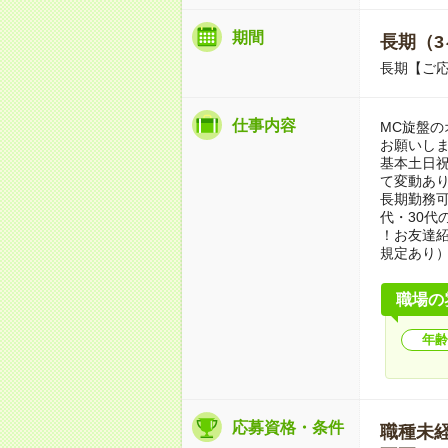
期間
長期（3
長期【ご応
仕事内容
MC旋盤
お願いしま
基本土日
て変動あ
長期勤務可
代・30代
！お友達紹
規定あり
職場の
年齢
応募資格・条件
職種未経験