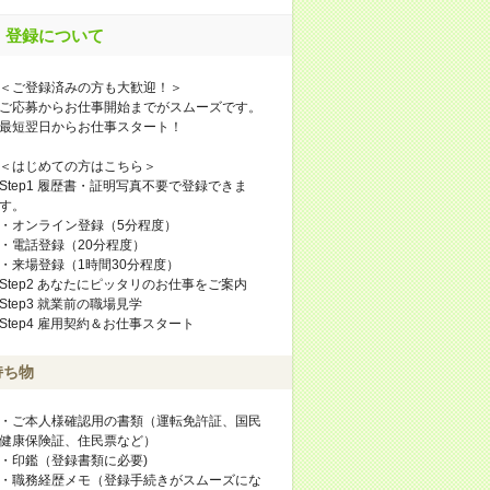
登録について
＜ご登録済みの方も大歓迎！＞
ご応募からお仕事開始までがスムーズです。
最短翌日からお仕事スタート！
＜はじめての方はこちら＞
Step1 履歴書・証明写真不要で登録できま
す。
・オンライン登録（5分程度）
・電話登録（20分程度）
・来場登録（1時間30分程度）
Step2 あなたにピッタリのお仕事をご案内
Step3 就業前の職場見学
Step4 雇用契約＆お仕事スタート
持ち物
・ご本人様確認用の書類（運転免許証、国民
健康保険証、住民票など）
・印鑑（登録書類に必要)
・職務経歴メモ（登録手続きがスムーズにな