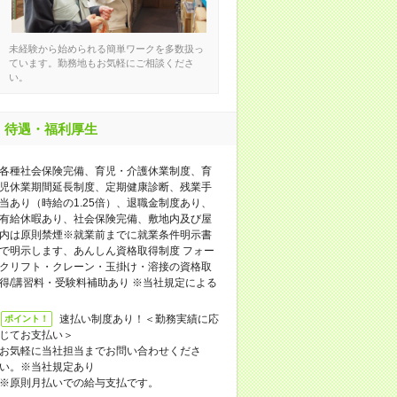
未経験から始められる簡単ワークを多数扱っ
ています。勤務地もお気軽にご相談くださ
い。
待遇・福利厚生
各種社会保険完備、育児・介護休業制度、育
児休業期間延長制度、定期健康診断、残業手
当あり（時給の1.25倍）、退職金制度あり、
有給休暇あり、社会保険完備、敷地内及び屋
内は原則禁煙※就業前までに就業条件明示書
で明示します、あんしん資格取得制度 フォー
クリフト・クレーン・玉掛け・溶接の資格取
得/講習料・受験料補助あり ※当社規定による
速払い制度あり！＜勤務実績に応
ポイント！
じてお支払い＞
お気軽に当社担当までお問い合わせくださ
い。※当社規定あり
※原則月払いでの給与支払です。