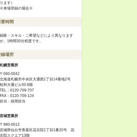
ります）
※来場登録の場合※
所要時間
経験・スキル・ご希望などにより異なります
が、1時間30分程度です。
登録場所
札幌営業所
〒060-0042
北海道札幌市中央区大通西1丁目14番地2号
桂和大通ビル50 6階
TEL：0120-709-707
FAX：0120-709-124
担当：採用担当
宮城営業所
〒980-0013
宮城県仙台市青葉区花京院1丁目1番20号 花
京院スクエア13階