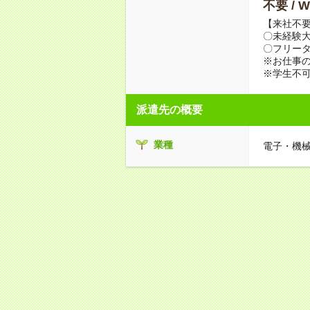
不要 /
【来社不要
〇未経験
〇フリータ
※お仕事の
※学生不
派遣先の概要
業種
電子・機