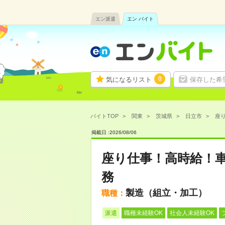
エン派遣
エン バイト
0
気になるリスト
保存した希
バイトTOP
関東
茨城県
日立市
座り
掲載日 :
2026
/
08
/
06
座り仕事！高時給！車
務
製造（組立・加工）
職種：
派遣
職種未経験OK
社会人未経験OK