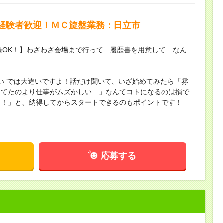
経験者歓迎！ＭＣ旋盤業務：日立市
録OK！】わざわざ会場まで行って…履歴書を用意して…なん
ない”では大違いですよ！話だけ聞いて、いざ始めてみたら「雰
してたのより仕事がムズかしい…」なんてコトになるのは損で
し！」と、納得してからスタートできるのもポイントです！
応募する