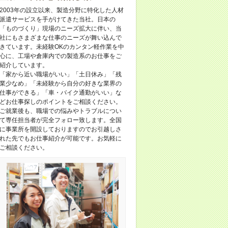
2003年の設立以来、製造分野に特化した人材
派遣サービスを手がけてきた当社。日本の
「ものづくり」現場のニーズ拡大に伴い、当
社にもさまざまな仕事のニーズが舞い込んで
きています。未経験OKのカンタン軽作業を中
心に、工場や倉庫内での製造系のお仕事をご
紹介しています。
「家から近い職場がいい」「土日休み」「残
業少なめ」「未経験から自分の好きな業界の
仕事ができる」「車・バイク通勤がいい」な
どお仕事探しのポイントをご相談ください。
ご就業後も、職場での悩みやトラブルについ
て専任担当者が完全フォロー致します。全国
に事業所を開設しておりますのでお引越しさ
れた先でもお仕事紹介が可能です。お気軽に
ご相談ください。