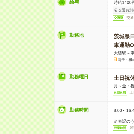
給与
時給1400
交通費別
交通
交通費
勤務地
茨城県
車通勤O
大甕駅～車
電子・機
勤務曜日
土日祝
月～金・
土
休日休暇
勤務時間
8:00～16:
※表記のう
残
残業時間