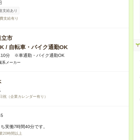
円
途支給あり
費支給有り
日立市
K / 自転車・バイク通勤OK
10分 ※車通勤・バイク通勤OK
械系メーカー
休
祝
日祝（企業カレンダー有り）
45
ち実働7時間40分です。
業20時間以上