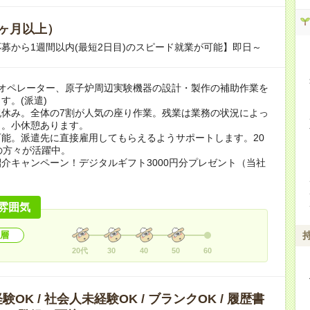
ヶ月以上）
募から1週間以内(最短2日目)のスピード就業が可能】即日～
のオペレーター、原子炉周辺実験機器の設計・製作の補助作業を
す。(派遣)
祝休み。全体の7割が人気の座り作業。残業は業務の状況によっ
り。小休憩あります。
能。派遣先に直接雇用してもらえるようサポートします。20
の方々が活躍中。
介キャンペーン！デジタルギフト3000円分プレゼント（当社
）
雰囲気
層
20代
30
40
50
60
OK / 社会人未経験OK / ブランクOK / 履歴書