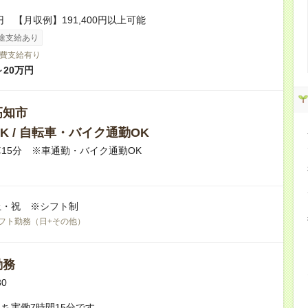
円 【月収例】191,400円以上可能
途支給あり
費支給有り
～20万円
高知市
K / 自転車・バイク通勤OK
15分 ※車通勤・バイク通勤OK
土・祝 ※シフト制
フト勤務（日+その他）
勤務
30
ち実働7時間15分です。