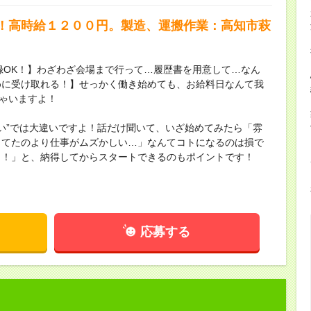
！高時給１２００円。製造、運搬作業：高知市萩
録OK！】わざわざ会場まで行って…履歴書を用意して…なん
めに受け取れる！】せっかく働き始めても、お給料日なんて我
ちゃいますよ！
ない”では大違いですよ！話だけ聞いて、いざ始めてみたら「雰
してたのより仕事がムズかしい…」なんてコトになるのは損で
し！」と、納得してからスタートできるのもポイントです！
応募する