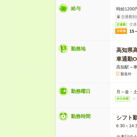
給与
時給1200
交通費別
交通
交通費
15
月収例
勤務地
高知県
車通勤O
高知駅～車
製造外
勤務曜日
月～金・
シ
休日休暇
勤務時間
シフト
6:30～14:
※表記のう