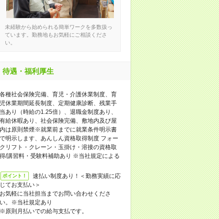
未経験から始められる簡単ワークを多数扱っ
ています。勤務地もお気軽にご相談くださ
い。
待遇・福利厚生
各種社会保険完備、育児・介護休業制度、育
児休業期間延長制度、定期健康診断、残業手
当あり（時給の1.25倍）、退職金制度あり、
有給休暇あり、社会保険完備、敷地内及び屋
内は原則禁煙※就業前までに就業条件明示書
で明示します、あんしん資格取得制度 フォー
クリフト・クレーン・玉掛け・溶接の資格取
得/講習料・受験料補助あり ※当社規定による
速払い制度あり！＜勤務実績に応
ポイント！
じてお支払い＞
お気軽に当社担当までお問い合わせくださ
い。※当社規定あり
※原則月払いでの給与支払です。