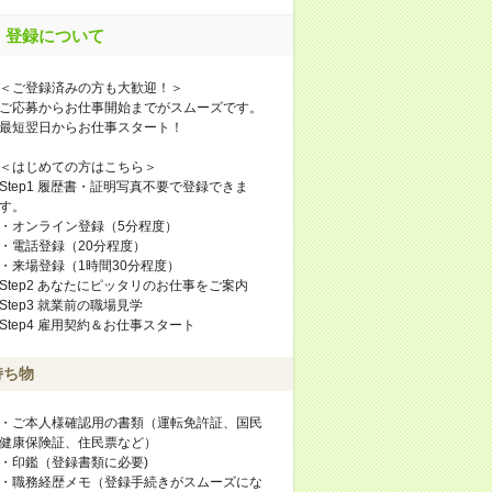
登録について
＜ご登録済みの方も大歓迎！＞
ご応募からお仕事開始までがスムーズです。
最短翌日からお仕事スタート！
＜はじめての方はこちら＞
Step1 履歴書・証明写真不要で登録できま
す。
・オンライン登録（5分程度）
・電話登録（20分程度）
・来場登録（1時間30分程度）
Step2 あなたにピッタリのお仕事をご案内
Step3 就業前の職場見学
Step4 雇用契約＆お仕事スタート
持ち物
・ご本人様確認用の書類（運転免許証、国民
健康保険証、住民票など）
・印鑑（登録書類に必要)
・職務経歴メモ（登録手続きがスムーズにな