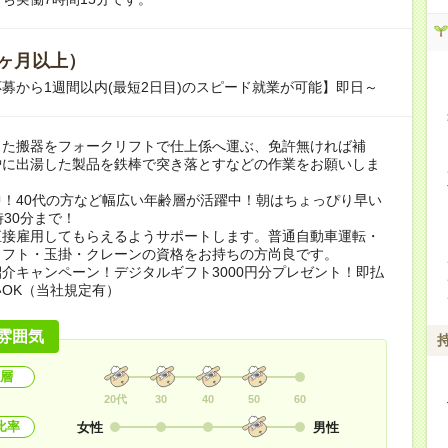
ヶ月以上）
募から1週間以内(最短2日目)のスピード就業が可能】即日～
った搬器をフォークリフトで仕上係へ運ぶ、免許無ければ補
炉に出湯した製品を鉄棒で突き落とすなどの作業をお願いしま
！40代の方など幅広い年齢層が活躍中！朝はちょっぴり早い
時30分まで！
直接雇用してもらえるようサポートします。普通自動車運転・
リフト・玉掛・クレーンの資格をお持ちの方尚良です。
介キャンペーン！デジタルギフト3000円分プレゼント！即払
OK（当社規定有）
雰囲気
層
20代
30
40
50
60
比率
女性
男性