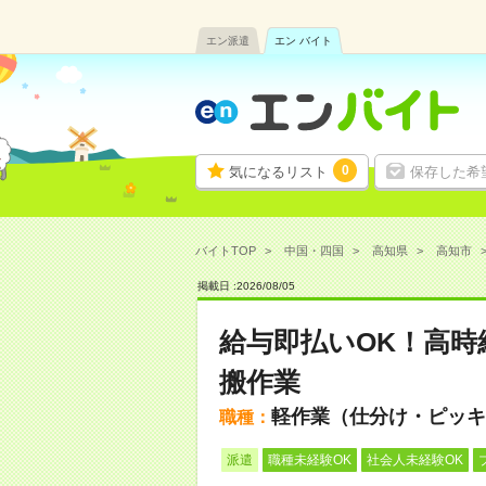
エン派遣
エン バイト
0
気になるリスト
保存した希
バイトTOP
中国・四国
高知県
高知市
掲載日 :
2026
/
08
/
05
給与即払いOK！高時
搬作業
軽作業（仕分け・ピッキ
職種：
派遣
職種未経験OK
社会人未経験OK