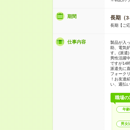
期間
長期（3
長期【ご応
仕事内容
製品が入
助、電気
す。(派遣)
男性活躍中
ですが14
派遣先に
フォーク
！お友達紹
い、週払い
職場の
年齢
男女