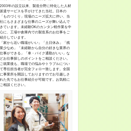
2003年の設立以来、製造分野に特化した人材
派遣サービスを手がけてきた当社。日本の
「ものづくり」現場のニーズ拡大に伴い、当
社にもさまざまな仕事のニーズが舞い込んで
きています。未経験OKのカンタン軽作業を中
心に、工場や倉庫内での製造系のお仕事をご
紹介しています。
「家から近い職場がいい」「土日休み」「残
業少なめ」「未経験から自分の好きな業界の
仕事ができる」「車・バイク通勤がいい」な
どお仕事探しのポイントをご相談ください。
ご就業後も、職場での悩みやトラブルについ
て専任担当者が完全フォロー致します。全国
に事業所を開設しておりますのでお引越しさ
れた先でもお仕事紹介が可能です。お気軽に
ご相談ください。