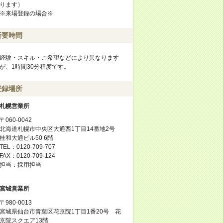
ります）
※来場登録の場合※
所要時間
経験・スキル・ご希望などにより異なります
が、1時間30分程度です。
登録場所
札幌営業所
〒060-0042
北海道札幌市中央区大通西1丁目14番地2号
桂和大通ビル50 6階
TEL：0120-709-707
FAX：0120-709-124
担当：採用担当
宮城営業所
〒980-0013
宮城県仙台市青葉区花京院1丁目1番20号 花
京院スクエア13階