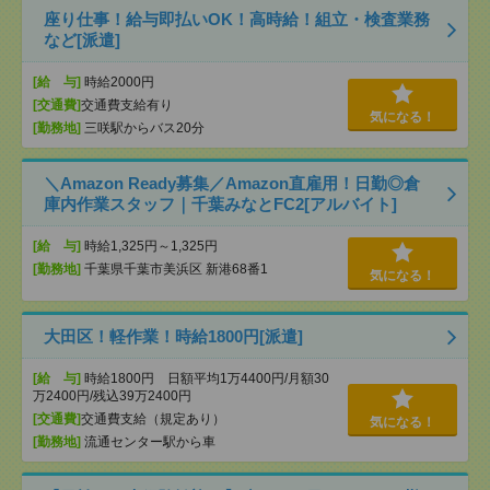
座り仕事！給与即払いOK！高時給！組立・検査業務
など[派遣]
[給 与]
時給2000円
[交通費]
交通費支給有り
気になる！
[勤務地]
三咲駅からバス20分
＼Amazon Ready募集／Amazon直雇用！日勤◎倉
庫内作業スタッフ｜千葉みなとFC2[アルバイト]
[給 与]
時給1,325円～1,325円
[勤務地]
千葉県千葉市美浜区 新港68番1
気になる！
大田区！軽作業！時給1800円[派遣]
[給 与]
時給1800円 日額平均1万4400円/月額30
万2400円/残込39万2400円
[交通費]
交通費支給（規定あり）
気になる！
[勤務地]
流通センター駅から車