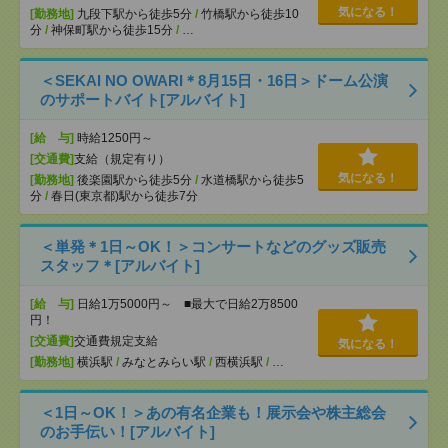
気になる！
[勤務地]
九段下駅から徒歩5分
/
竹橋駅から徒歩10
分
/
神保町駅から徒歩15分
/
…
＜SEKAI NO OWARI＊8月15日・16日＞ドーム公演
のサポートバイト[アルバイト]
[給 与]
時給1250円～
[交通費]
支給（規定有り）
気になる！
[勤務地]
後楽園駅から徒歩5分
/
水道橋駅から徒歩5
分
/
春日(東京都)駅から徒歩7分
＜単発＊1日～OK！＞コンサートなどのグッズ販売
スタッフ＊[アルバイト]
[給 与]
日給1万5000円～ ■最大で日給2万8500
円！
[交通費]
交通費規定支給
気になる！
[勤務地]
横浜駅
/
みなとみらい駅
/
西横浜駅
/
…
＜1日～OK！＞あの有名企業も！展示会や株主総会
のお手伝い！[アルバイト]