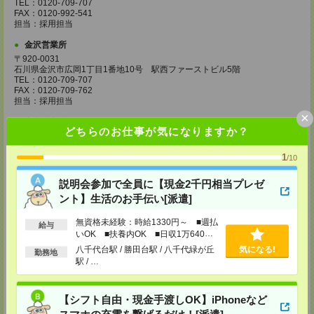
TEL：0120-709-707
FAX：0120-992-541
担当：採用担当
金沢営業所
〒920-0031
石川県金沢市広岡1丁目1番地10号 駅西ファーストビル5階
TEL：0120-709-707
FAX：0120-709-762
担当：採用担当
×
京都営業所
どちらのお仕事が気になりますか？
〒600-8216
京都府京都市下京区新町通七条下ル東塩小路町593番地 トラスコクリスタ
1
ルビル7階
/10
TEL：0120-709-707
FAX：0120-709-751
説明会参加で全員に【現金2千円相当プレゼ
担当：採用担当
ント】生活のお手伝い[派遣]
大阪営業所
無資格未経験：時給1330円～ ■週払
〒530-0017
給与
いOK ■扶養内OK ■日収1万640円
大阪府大阪市北区角田町8番1号 大阪梅田ツインタワーズ・ノース34階
TEL：0120-995-985
以上
八千代台駅 / 勝田台駅 / 八千代緑が丘
気になる!
勤務地
FAX：0120-992-568
駅 / …
担当：採用担当
神戸営業所
【シフト自由・現金手渡しOK】iPhoneなど
〒650-0044
兵庫県神戸市中央区東川崎町1丁目3番3号 神戸ハーバーランドセンタービ
スマホの充電を繋げるだけ！[派遣]