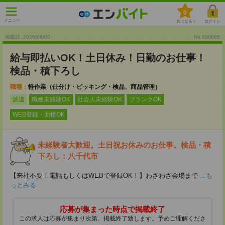
0
メニュー
気になる！
ログイン
掲載日 :2026
/
08
/
08
No.899685
給与即払いOK！土日休み！日勤のお仕事！
検品・積下ろし
職種：
軽作業（仕分け・ピッキング・検品、商品管理）
派遣
職種未経験OK
社会人未経験OK
ブランクOK
WEB登録・面接OK
未経験者大歓迎。土日祝お休みのお仕事。検品・積
下ろし：八千代市
【来社不要！電話もしくはWEBで登録OK！】わざわざ会場まで
...も
っとみる
応募が集まった時点で掲載終了
この求人は応募が集まり次第、掲載終了致します。予めご理解くださ