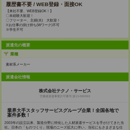
履歴書不要 / WEB登録・面接OK
【来社不要、WEB登録OK！】
〇未経験大歓迎！
〇フリーター、主婦(夫) 大歓迎！
※お仕事の掛け持ち(Wワーク)不可
※学生不可
派遣先の概要
業種
素材系メーカー
派遣会社情報
株式会社テクノ・サービス
労働者派遣事業許可番号:派13-080693
業界大手スタッフサービスグループ企業！全国各地で
案件多数！
2003年の設立以来、製造分野に特化した人材派遣サービスを手がけてきた当
社。日本の「ものづくり」現場のニーズ拡大に伴い、当社にもさまざまな仕