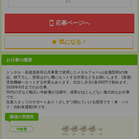
い。
応募ページへ
気になる！
お仕事の概要
トンネル・高速道路等公共事業で使用したメタルフォーム(金属型枠)の検
品、積下ろし、塗装はがし機にセットする作業などをお願いします。(派遣)
塗装機械へセットする作業もあります。仕出し弁当1食390円で頼めます。
2026年9月までのお仕事。
50代の方など幅広い年齢層が活躍中。残業がほとんどない魅力的なお仕事
です。
先輩スタッフのサポートあり！少しずつ慣れていける環境です！車・バイ
ク・自転車通勤OKです。
職場の雰囲気
年齢層
20代
30
40
50
60