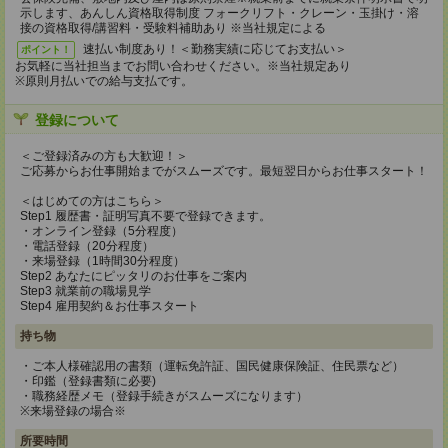
示します、あんしん資格取得制度 フォークリフト・クレーン・玉掛け・溶
接の資格取得/講習料・受験料補助あり ※当社規定による
速払い制度あり！＜勤務実績に応じてお支払い＞
ポイント！
お気軽に当社担当までお問い合わせください。※当社規定あり
※原則月払いでの給与支払です。
登録について
＜ご登録済みの方も大歓迎！＞
ご応募からお仕事開始までがスムーズです。最短翌日からお仕事スタート！
＜はじめての方はこちら＞
Step1 履歴書・証明写真不要で登録できます。
・オンライン登録（5分程度）
・電話登録（20分程度）
・来場登録（1時間30分程度）
Step2 あなたにピッタリのお仕事をご案内
Step3 就業前の職場見学
Step4 雇用契約＆お仕事スタート
持ち物
・ご本人様確認用の書類（運転免許証、国民健康保険証、住民票など）
・印鑑（登録書類に必要)
・職務経歴メモ（登録手続きがスムーズになります）
※来場登録の場合※
所要時間