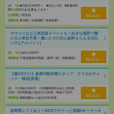
[給 与]
■日給16,840円～ ■日払いOK ■実働3時
間5,120円のお仕事あります！
[交通費]
一部支給
気になる！
[勤務地]
東京駅
/
水道橋駅
/
有楽町駅
/
…
サマソニなど人気音楽イベントも！好きな場所で働
ける☆来社不要！働いたその日に給料もらえる日払
い/T1[アルバイト]
[給 与]
日給12,000円～
[勤務地]
千葉県船橋市西船（最寄り駅：西船橋駅）
気になる！
【週2日だけ】倉庫内軽作業スタッフ スマホのチェ
ック・検品[派遣]
[給 与]
時給1400円 ※実働8時間を超える勤務、
22時～翌5時勤務の場合25％割増：時給1750円
気になる！
[勤務地]
南船橋駅から徒歩10分程度
短時間シフトあり！WEBでサクッと登録OK＊クッキ