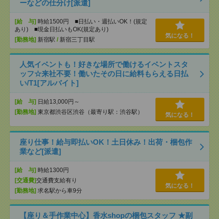
ーなどの仕分け[派遣]
[給 与]
時給1500円 ■日払い・週払いOK！(規定
あり) ■現金日払いもOK(規定あり)
気になる！
[勤務地]
新宿駅
/
新宿三丁目駅
人気イベントも！好きな場所で働けるイベントスタ
ッフ☆来社不要！働いたその日に給料もらえる日払
い/T1[アルバイト]
[給 与]
日給13,000円～
[勤務地]
東京都渋谷区渋谷（最寄り駅：渋谷駅）
気になる！
座り仕事！給与即払いOK！土日休み！出荷・梱包作
業など[派遣]
[給 与]
時給1300円
[交通費]
交通費支給有り
気になる！
[勤務地]
求名駅から車9分
【座り＆手作業中心】香水shopの梱包スタッフ ★副