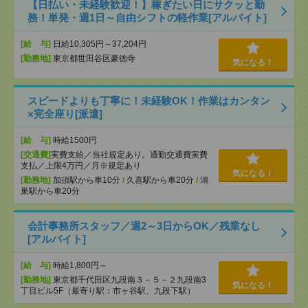
【日払い・未経験歓迎！】稼ぎたい日にサクッと勤
務！単発・週1日～自由シフトの軽作業[アルバイト]
[給 与]
日給10,305円～37,204円
[勤務地]
東京都世田谷区豪徳寺
気になる！
スピードよりも丁寧に！未経験OK！作業はカンタン
×完全座り[派遣]
[給 与]
時給1500円
[交通費]
実費支給／当社規定あり。通勤交通費実費
支払／上限4万円／月※規定あり
気になる！
[勤務地]
加須駅から車10分
/
久喜駅から車20分
/
鴻
巣駅から車20分
会計事務所スタッフ／週2～3日からOK／残業なし
[アルバイト]
[給 与]
時給1,800円～
[勤務地]
東京都千代田区九段南３－５－２九段南3
気になる！
丁目ビル5F（最寄り駅：市ヶ谷駅、九段下駅）