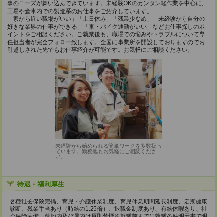
事のニーズが舞い込んできています。未経験OKのカンタン軽作業を中心に、
工場や倉庫内での製造系のお仕事をご紹介しています。
「家から近い職場がいい」「土日休み」「残業少なめ」「未経験から自分の
好きな業界の仕事ができる」「車・バイク通勤がいい」などお仕事探しのポ
イントをご相談ください。ご就業後も、職場での悩みやトラブルについて専
任担当者が完全フォロー致します。全国に事業所を開設しておりますのでお
引越しされた先でもお仕事紹介が可能です。お気軽にご相談ください。
未経験から始められる簡単ワークを多数扱っ
ています。勤務地もお気軽にご相談くださ
い。
待遇・福利厚生
各種社会保険完備、育児・介護休業制度、育児休業期間延長制度、定期健康
診断、残業手当あり（時給の1.25倍）、退職金制度あり、有給休暇あり、社
会保険完備、敷地内及び屋内は原則禁煙※就業前までに就業条件明示書で明