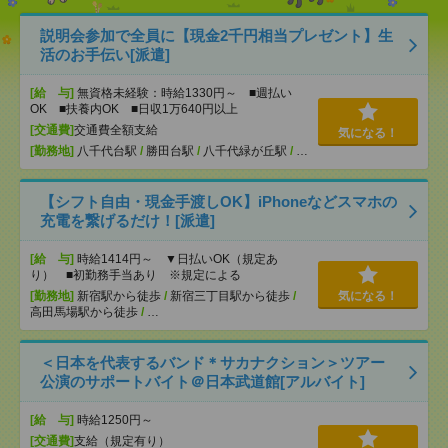
説明会参加で全員に【現金2千円相当プレゼント】生
活のお手伝い[派遣]
[給 与]
無資格未経験：時給1330円～ ■週払い
OK ■扶養内OK ■日収1万640円以上
[交通費]
交通費全額支給
気になる！
[勤務地]
八千代台駅
/
勝田台駅
/
八千代緑が丘駅
/
…
【シフト自由・現金手渡しOK】iPhoneなどスマホの
充電を繋げるだけ！[派遣]
[給 与]
時給1414円～ ▼日払いOK（規定あ
り） ■初勤務手当あり ※規定による
[勤務地]
新宿駅から徒歩
/
新宿三丁目駅から徒歩
/
気になる！
高田馬場駅から徒歩
/
…
＜日本を代表するバンド＊サカナクション＞ツアー
公演のサポートバイト＠日本武道館[アルバイト]
[給 与]
時給1250円～
[交通費]
支給（規定有り）