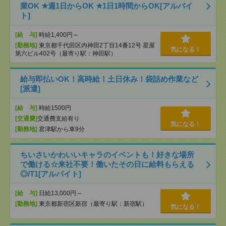
業OK ★週1日からOK ★1日1時間からOK[アルバイ
ト]
[給 与]
時給1,400円～
[勤務地]
東京都千代田区内神田2丁目14番12号 星屋
気になる！
第六ビル402号（最寄り駅：神田駅）
給与即払いOK！高時給！土日休み！袋詰め作業など
[派遣]
[給 与]
時給1500円
[交通費]
交通費支給有り
気になる！
[勤務地]
君津駅から車9分
ちいさいかわいいキャラのイベントも！好きな場所
で働ける☆来社不要！働いたその日に給料もらえる
◎/T1[アルバイト]
[給 与]
日給13,000円～
[勤務地]
東京都新宿区新宿（最寄り駅：新宿駅）
気になる！