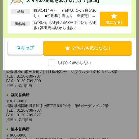
ル18階
TEL：0120-995-984
時給1414円～ ▼日払いOK（規定あ
給与
FAX：0120-709-785
り） ■初勤務手当あり ※規定によ
担当：採用担当
る
新宿駅から徒歩 / 新宿三丁目駅から徒
気になる!
勤務地
広島営業所
歩 / 高田馬場駅から徒歩 / …
〒730-0031
広島県広島市中区紙屋町2丁目1番地22号 広島興銀ビル11階
TEL：0120-709-707
FAX：0120-934-504
スキップ
どちらも気になる！
担当：採用担当
松山営業所
しばらく表示しない
〒790-0003
愛媛県松山市三番町7丁目1番地21号 ジブラルタ生命松山ビル8階
TEL：0120-709-707
FAX：0120-709-890
担当：採用担当
福岡営業所
〒810-0801
福岡県福岡市博多区中洲5丁目6番24号 第6ガーデンビル2階
TEL：0120-709-707
FAX：0120-709-927
担当：採用担当
熊本営業所
〒860-0806