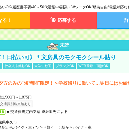
払いOK
/
履歴書不要
/
40～50代活躍中
/
副業・WワークOK
/
服装自由
/
電話対応な
なる！
応募する
詳
未読
K！日払い可》＊文房具のモクモクシール貼り
K
社会人未経験OK
大学生歓迎
ブランクOK
WEB登録・面接OK
夕方のみの“短時間”限定！＞学校帰りに働いて…翌日にはお給
1,500円～1,875円
交通費別途支給あり
■ 交通費規定内支給 ※派遣先による
通費
城県牛久市
久駅からバイク・車
/
ひたち野うしく駅からバイク・車