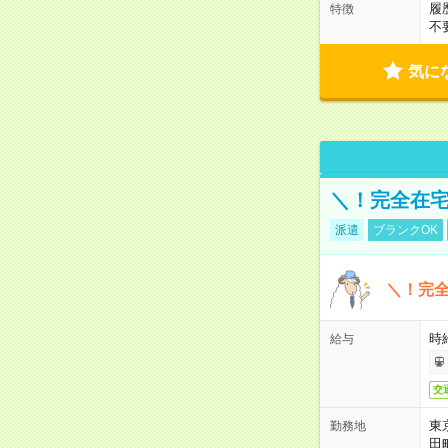
履
特徴
不
気に
＼！完全在宅
派遣
ブランクOK
＼！完全
時
給与
交
東
勤務地
田