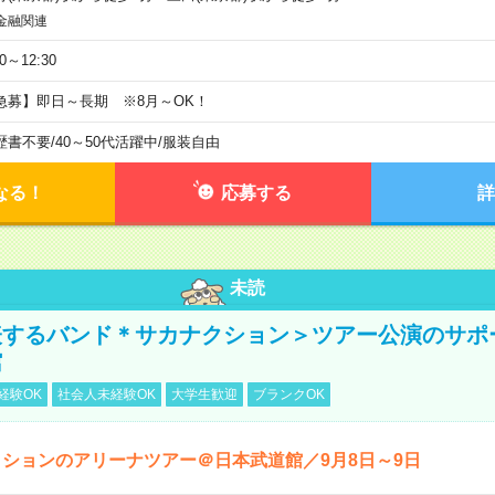
金融関連
30～12:30
急募】即日～長期 ※8月～OK！
歴書不要
/
40～50代活躍中
/
服装自由
なる！
応募する
詳
未読
表するバンド＊サカナクション＞ツアー公演のサポ
館
経験OK
社会人未経験OK
大学生歓迎
ブランクOK
ションのアリーナツアー＠日本武道館／9月8日～9日