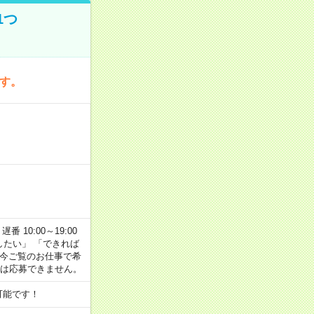
1つ
です。
番 10:00～19:00
がしたい」 「できれば
 今ご覧のお仕事で希
合は応募できません。
可能です！