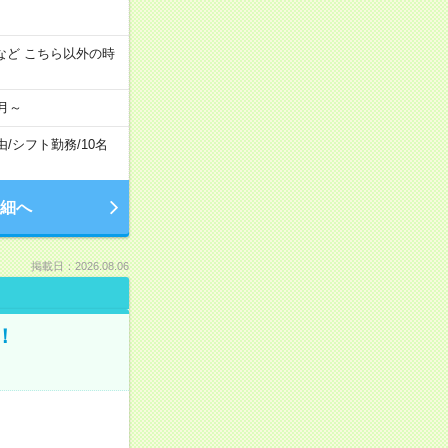
:00 など こちら以外の時
月～
由
/
シフト勤務
/
10名
細へ
掲載日：2026.08.06
！