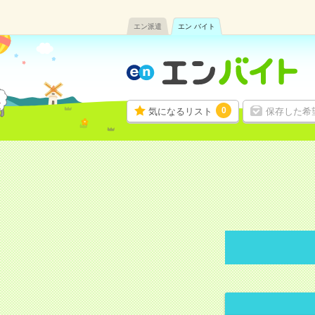
エン派遣
エン バイト
0
気になるリスト
保存した希