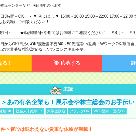
■物流センターなど ■勤務地選べます
日3時間～OK！＞ ▼ 例えば… ▼ 15:00～18:00 15:00～22:00 17:00～22
もお気軽にご相談ください！
発1日～！ ★勤務開始日や期間はお気軽にご相談ください！ ＃8月～ ＃9
1日からOK
/
日払いOK
/
履歴書不要
/
40～50代活躍中
/
副業・WワークOK
/
服装自
上の大量募集
/
電話対応なし
/
パソコンスキル不要
なる！
応募する
詳
未読
！＞あの有名企業も！展示会や株主総会のお手伝い
経験OK
社会人未経験OK
大学生歓迎
ブランクOK
WEB登録・面接OK
案件＞普段は味わえない貴重な体験が満載！