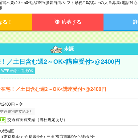
歴書不要
/
40～50代活躍中
/
服装自由
/
シフト勤務
/
10名以上の大量募集
/
電話対応
要
なる！
応募する
詳
未読
！／土日含む週2～OK<講座受付>@2400円
WEB登録・面接OK
在宅！／土日含む週2～OK<講座受付>@2400円
給2400円＋交
交通費別途支給あり
交通費実費支給（当社規定あり）
通費
京都港区
町(東京都)駅から徒歩4分
/
三田(東京都)駅から徒歩7分