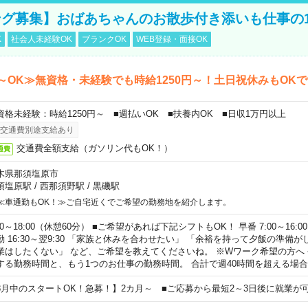
グ募集】おばあちゃんのお散歩付き添いも仕事の
K
社会人未経験OK
ブランクOK
WEB登録・面接OK
～OK≫無資格・未経験でも時給1250円～！土日祝休みもOK
資格未経験：時給1250円～ ■週払いOK ■扶養内OK ■日収1万円以上
交通費別途支給あり
交通費全額支給（ガソリン代もOK！）
通費
木県那須塩原市
須塩原駅
/
西那須野駅
/
黒磯駅
≪車通勤もOK！≫ご自宅近くでご希望の勤務地を紹介します。
00～18:00（休憩60分） ■ご希望があれば下記シフトもOK！ 早番 7:00～16:00 遅
勤 16:30～翌9:30 「家族と休みを合わせたい」 「余裕を持って夕飯の準備
業はしたくない」 など、ご希望を教えてくださいね。 ※Wワーク希望の方へ
する勤務時間と、もう1つのお仕事の勤務時間。 合計で週40時間を超える場
8月中のスタートOK！急募！】2カ月～ ■ご応募から最短2～3日後に就業が