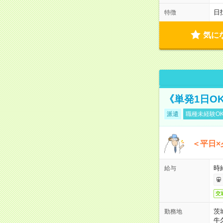
日
特徴
気に
《単発1日O
派遣
職種未経験O
＜平日×
時給
給与
交
茨
勤務地
牛