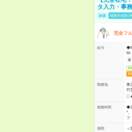
タ入力・事
派遣
職種未経験O
完全フ
◆
給与
6h
交
月
東
勤務地
竹
◆
勤務時間
*
フ
＜
期間