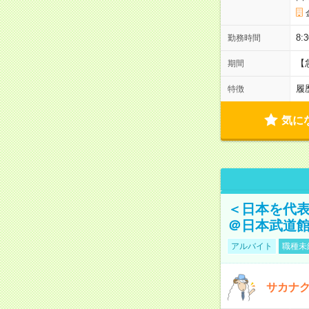
8:
勤務時間
【
期間
履
特徴
気に
＜日本を代
＠日本武道
アルバイト
職種未
サカナク