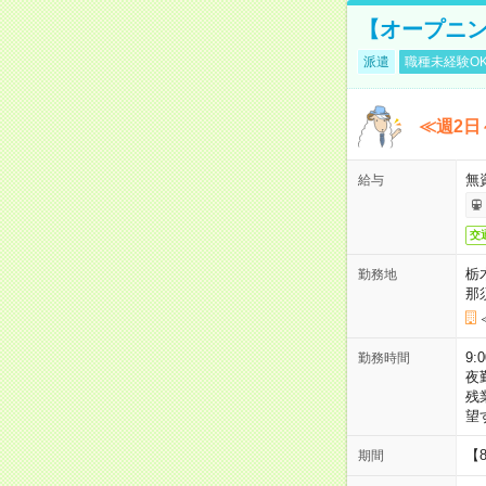
【オープニン
派遣
職種未経験O
≪週2日
無
給与
交
栃
勤務地
那
9:
勤務時間
夜
残
望
【
期間