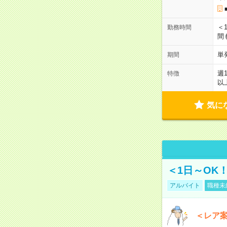
＜1
勤務時間
間
単
期間
週
特徴
以
気に
＜1日～OK
アルバイト
職種未
＜レア