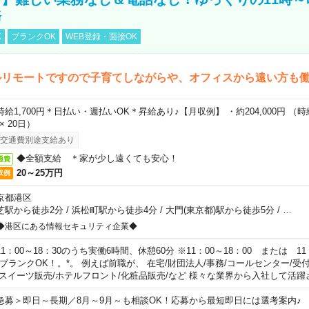
務
K
ブランクOK
WEB登録・面接OK
ルリモートですので子育てしながらや、オフィスから遠い方も
時給1,700円＊日払い・週払いOK＊昇給あり♪【月収例】 ・約204,000円 （時給1
 × 20日）
交通費別途支給あり
◆全額支給 ＊家が少し遠くても安心！
通費
20～25万円
収例
京都港区
芝駅から徒歩2分
/
浜松町駅から徒歩4分
/
大門(東京都)駅から徒歩5分
/
…
◆港区にある情報セキュリティ企業◆
11：00～18：30のうち実働6時間、休憩60分 ※11：00～18：00 または 11
。ブランクOK！。*。 例えば前職が、 在宅/財団法人/事務/コールセンター/受
 スイーツ販売/ホテルフロント/化粧品販売/など 様々な業界から入社して活躍
急募＞即日～長期／8月～9月～も相談OK！応募から最短即日には選考案内♪