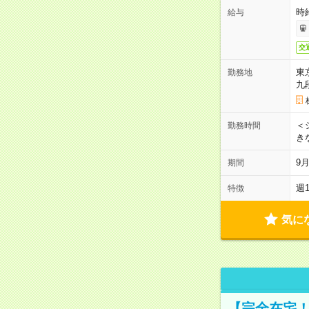
時
給与
交
東
勤務地
九
＜シ
勤務時間
き
9
期間
週
特徴
気に
【完全在宅！