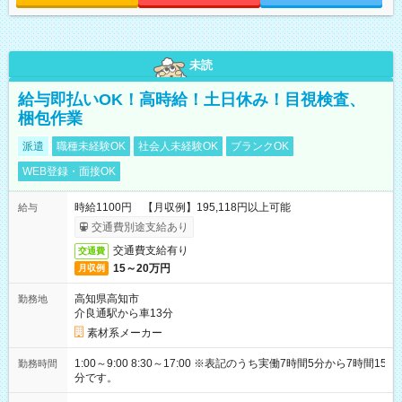
未読
給与即払いOK！高時給！土日休み！目視検査、
梱包作業
派遣
職種未経験OK
社会人未経験OK
ブランクOK
WEB登録・面接OK
時給1100円 【月収例】195,118円以上可能
給与
交通費別途支給あり
交通費支給有り
交通費
15～20万円
月収例
高知県高知市
勤務地
介良通駅から車13分
素材系メーカー
1:00～9:00 8:30～17:00 ※表記のうち実働7時間5分から7時間15
勤務時間
分です。