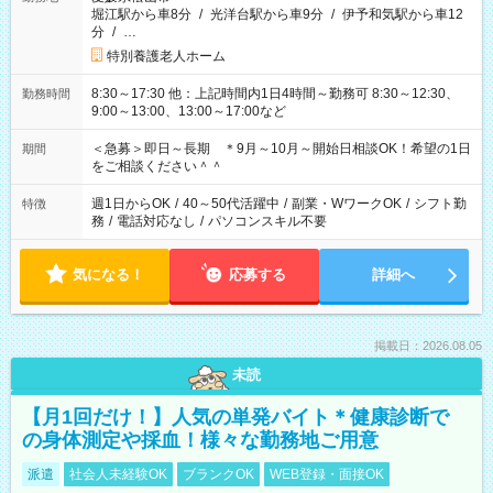
堀江駅から車8分
/
光洋台駅から車9分
/
伊予和気駅から車12
分
/
…
特別養護老人ホーム
8:30～17:30 他：上記時間内1日4時間～勤務可 8:30～12:30、
勤務時間
9:00～13:00、13:00～17:00など
＜急募＞即日～長期 ＊9月～10月～開始日相談OK！希望の1日
期間
をご相談ください＾＾
週1日からOK
/
40～50代活躍中
/
副業・WワークOK
/
シフト勤
特徴
務
/
電話対応なし
/
パソコンスキル不要
気になる！
応募する
詳細へ
掲載日：2026.08.05
未読
【月1回だけ！】人気の単発バイト＊健康診断で
の身体測定や採血！様々な勤務地ご用意
派遣
社会人未経験OK
ブランクOK
WEB登録・面接OK