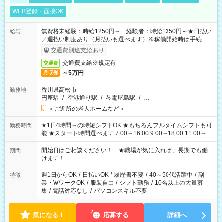
WEB登録・面接OK
無資格未経験：時給1250円～ 経験者：時給1350円～★日払い
給与
／週払い制度あり（月払いも選べます）※稼働開始時は手続き完
了次第のお支払いとなります。
交通費別途支給あり
交通費支給※規定有
交通費
～5万円
月収例
香川県高松市
勤務地
円座駅
/
空港通り駅
/
琴電屋島駅
/
…
＜ご近所の老人ホームなど＞
★1日4時間～の時短シフトOK ★もちろんフルタイムシフトも可
勤務時間
能 ★スタート時間選べます 7:00～16:00 9:00～18:00 11:00～
20:00 など 残業なし！ ※Wワークの場合、他のお仕事と合わせ
週40時間超の就業はご案内できません ※法令に基づき、週20時
開始日はご相談ください！ ★職場が気に入れば、長期でも働
期間
間以上勤務は社会保険への加入対象となります ※労働者派遣法
けます！
（日雇い派遣の原則禁止）により、短時間・短期間の就業はご
案内が難しい場合があります
週1日からOK
/
日払いOK
/
履歴書不要
/
40～50代活躍中
/
副
特徴
業・WワークOK
/
服装自由
/
シフト勤務
/
10名以上の大量募
集
/
電話対応なし
/
パソコンスキル不要
気になる！
応募する
詳細へ