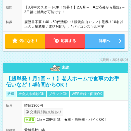
と休みを合わせたい」 「余裕を持って夕飯の準備がしたい」
「できれば残業はしたくない」 など、ご希望を教えてください
【8月中のスタートOK！急募！】2カ月～ ■ご応募から最短2～
期間
ね。 ※Wワーク希望の方へ 今ご覧のお仕事で希望する勤務時間
3日後に就業が可能です！
と、もう1つのお仕事の勤務時間。 合計で週40時間を超える場
合は応募できません。
履歴書不要
/
40～50代活躍中
/
服装自由
/
シフト勤務
/
10名以
特徴
上の大量募集
/
電話対応なし
/
パソコンスキル不要
気になる！
応募する
詳細へ
掲載日：2026.08.06
未読
【超単発！月1回～！】老人ホームで食事のお手
伝いなど！4時間からOK！
派遣
社会人未経験OK
ブランクOK
WEB登録・面接OK
時給1300円
給与
交通費別途支給あり
1㎞＝20円計算 ★車・自転車・バイクOK！
交通費
愛媛県松山市
勤務地