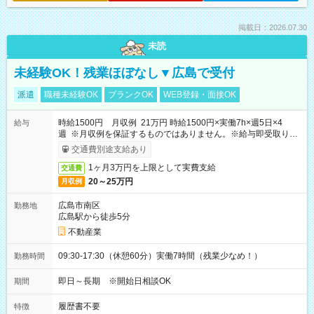
掲載日：2026.07.30
未読
未経験OK！残業ほぼなし▼広島で受付
派遣
職種未経験OK
ブランクOK
WEB登録・面接OK
時給1500円 月収例 21万円 時給1500円×実働7h×週5日×4
給与
週 ※月収例を保証するものではありません。※給与即受取りサ
ービス利用可（利用条件有）
交通費別途支給あり
1ヶ月3万円を上限として実費支給
交通費
20～25万円
月収例
広島市南区
勤務地
広島駅から徒歩5分
不動産業
09:30-17:30（休憩60分）実働7時間（残業少なめ！）
勤務時間
即日～長期 ※開始日相談OK
期間
履歴書不要
特徴