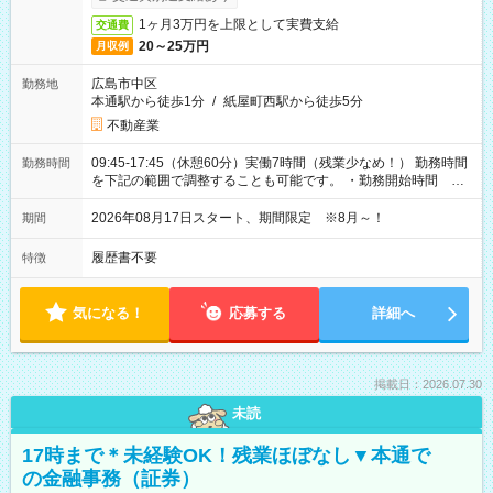
1ヶ月3万円を上限として実費支給
交通費
20～25万円
月収例
広島市中区
勤務地
本通駅から徒歩1分
/
紙屋町西駅から徒歩5分
不動産業
09:45-17:45（休憩60分）実働7時間（残業少なめ！） 勤務時間
勤務時間
を下記の範囲で調整することも可能です。 ・勤務開始時間
09:45～12:30 ・勤務終了時間 15:45～18:30 ・実働 05:00～
07:45
2026年08月17日スタート、期間限定 ※8月～！
期間
履歴書不要
特徴
気になる！
応募する
詳細へ
掲載日：2026.07.30
未読
17時まで＊未経験OK！残業ほぼなし▼本通で
の金融事務（証券）