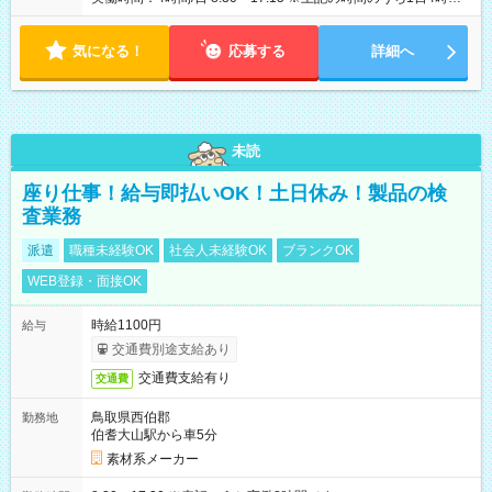
～（月78時間勤務） ※シフトにより早出・遅出あり
気になる！
応募する
詳細へ
未読
座り仕事！給与即払いOK！土日休み！製品の検
査業務
派遣
職種未経験OK
社会人未経験OK
ブランクOK
WEB登録・面接OK
時給1100円
給与
交通費別途支給あり
交通費支給有り
交通費
鳥取県西伯郡
勤務地
伯耆大山駅から車5分
素材系メーカー