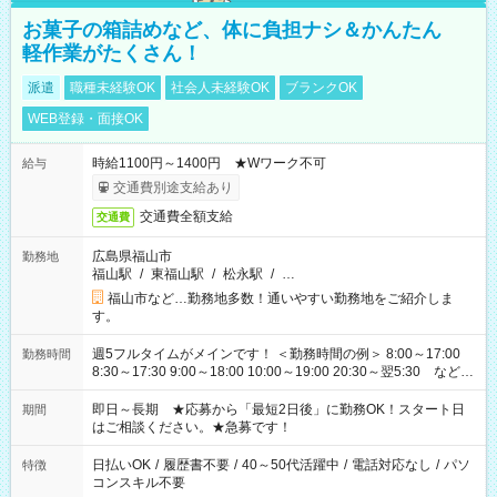
お菓子の箱詰めなど、体に負担ナシ＆かんたん
軽作業がたくさん！
派遣
職種未経験OK
社会人未経験OK
ブランクOK
WEB登録・面接OK
時給1100円～1400円 ★Wワーク不可
給与
交通費別途支給あり
交通費全額支給
交通費
広島県福山市
勤務地
福山駅
/
東福山駅
/
松永駅
/
…
福山市など…勤務地多数！通いやすい勤務地をご紹介しま
す。
週5フルタイムがメインです！ ＜勤務時間の例＞ 8:00～17:00
勤務時間
8:30～17:30 9:00～18:00 10:00～19:00 20:30～翌5:30 など ★
その他にも勤務時間多数！ 日勤のみ、残業なし、交替制など
ご希望を教えてください！
即日～長期 ★応募から「最短2日後」に勤務OK！スタート日
期間
はご相談ください。★急募です！
日払いOK
/
履歴書不要
/
40～50代活躍中
/
電話対応なし
/
パソ
特徴
コンスキル不要