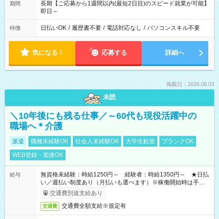
長期【ご応募から1週間以内(最短2日目)のスピード就業が可能】
期間
即日～
日払いOK
/
履歴書不要
/
電話対応なし
/
パソコンスキル不要
特徴
気になる！
応募する
詳細へ
掲載日：2026.08.03
未読
＼10年後にも残る仕事／～60代も現役活躍中の
職場へ＊介護
派遣
職種未経験OK
社会人未経験OK
大学生歓迎
ブランクOK
WEB登録・面接OK
無資格未経験：時給1250円～ 経験者：時給1350円～ ★日払
給与
い／週払い制度あり（月払いも選べます）※稼働開始時は手続き
完了次第のお支払いとなります。
交通費別途支給あり
交通費全額支給※規定有
交通費