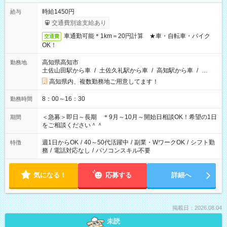
時給1450円
給与
交通費別途支給あり
車通勤可能＊1km＝20円計算 ★車・自転車・バイク
交通費
OK！
高知県高知市
勤務地
土佐山田駅から車
/
土佐久礼駅から車
/
高知駅から車
/
…
高知県内、複数勤務地ご用意してます！
8：00～16：30
勤務時間
＜急募＞即日～長期 ＊9月～10月～開始日相談OK！希望の1日
期間
をご相談ください＾＾
週1日からOK
/
40～50代活躍中
/
副業・WワークOK
/
シフト勤
特徴
務
/
電話対応なし
/
パソコンスキル不要
気になる！
応募する
詳細へ
掲載日：2026.08.04
未読