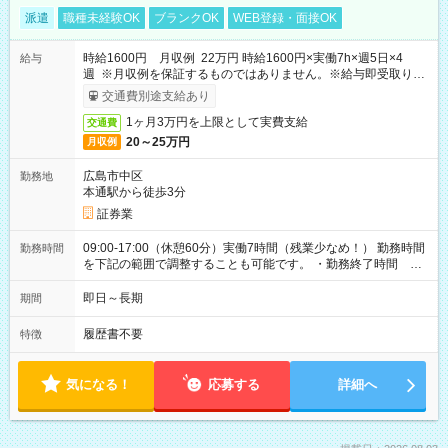
派遣
職種未経験OK
ブランクOK
WEB登録・面接OK
時給1600円 月収例 22万円 時給1600円×実働7h×週5日×4
給与
週 ※月収例を保証するものではありません。※給与即受取りサ
ービス利用可（利用条件有）
交通費別途支給あり
1ヶ月3万円を上限として実費支給
交通費
20～25万円
月収例
広島市中区
勤務地
本通駅から徒歩3分
証券業
09:00-17:00（休憩60分）実働7時間（残業少なめ！） 勤務時間
勤務時間
を下記の範囲で調整することも可能です。 ・勤務終了時間
15:30～17:00 ・実働 05:30～07:00
即日～長期
期間
履歴書不要
特徴
気になる！
応募する
詳細へ