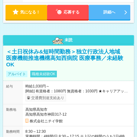
気になる！
応募する
詳細へ
未読
＜土日祝休み&短時間勤務＞独立行政法人地域
医療機能推進機構高知西病院 医療事務／未経験
OK
アルバイト
職種未経験OK
時給1,030円～
給与
[時給] 有資格者：1080円 無資格者：1030円 ★キャリアアップ制
度あり 進級により給与がアップします！ 【試用期間】試用期間
交通費別途支給あり
あり 試用期間の長さ：3ヶ月 雇用形態、給与は本採用時と同じ
です。
高知県高知市
勤務地
高知県高知市神田317-12
株式会社ニチイ学館
8:30～12:30
勤務時間
実働時間：4時間/日 8:30～17:15 ※上記の時間のうち1日4時間