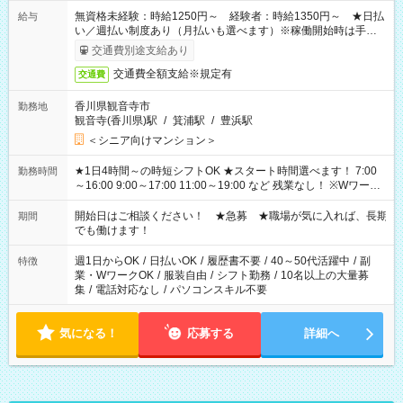
無資格未経験：時給1250円～ 経験者：時給1350円～ ★日払
給与
い／週払い制度あり（月払いも選べます）※稼働開始時は手続き
完了次第のお支払いとなります。
交通費別途支給あり
交通費全額支給※規定有
交通費
香川県観音寺市
勤務地
観音寺(香川県)駅
/
箕浦駅
/
豊浜駅
＜シニア向けマンション＞
★1日4時間～の時短シフトOK ★スタート時間選べます！ 7:00
勤務時間
～16:00 9:00～17:00 11:00～19:00 など 残業なし！ ※Wワーク
の場合、他のお仕事と合わせ週40時間超の就業はご案内できま
せん ※法令に基づき、週20時間以上勤務は社会保険への加入対
開始日はご相談ください！ ★急募 ★職場が気に入れば、長期
期間
象となります ※労働者派遣法（日雇い派遣の原則禁止）によ
でも働けます！
り、短時間・短期間の就業はご案内が難しい場合があります
週1日からOK
/
日払いOK
/
履歴書不要
/
40～50代活躍中
/
副
特徴
業・WワークOK
/
服装自由
/
シフト勤務
/
10名以上の大量募
集
/
電話対応なし
/
パソコンスキル不要
気になる！
応募する
詳細へ