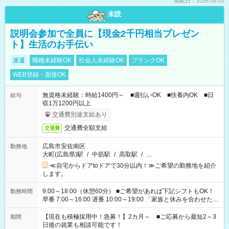
掲載日：2026.08.03
未読
説明会参加で全員に【現金2千円相当プレゼン
ト】生活のお手伝い
派遣
職種未経験OK
社会人未経験OK
ブランクOK
WEB登録・面接OK
無資格未経験：時給1400円～ ■週払いOK ■扶養内OK ■日
給与
収1万1200円以上
交通費別途支給あり
交通費全額支給
交通費
広島市安佐南区
勤務地
大町(広島県)駅
/
中筋駅
/
高取駅
/
…
≪自宅からドアtoドアで30分以内！≫ご希望の勤務地を紹介
します。
9:00～18:00（休憩60分） ■ご希望があれば下記シフトもOK！
勤務時間
早番 7:00～16:00 遅番 10:00～19:00 「家族と休みを合わせた
い」 「余裕を持って夕飯の準備がしたい」 「できれば残業はし
たくない」 など、ご希望を教えてくださいね。 ※Wワーク希望
【現在も積極採用中！急募！】2カ月～ ■ご応募から最短2～3
期間
の方へ 今ご覧のお仕事で希望する勤務時間と、もう1つのお仕事
日後の就業も相談可能です！