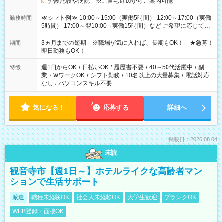
介護施設や病院 ※ご自宅近辺からご案内可能
≪シフト例≫ 10:00～15:00（実働5時間） 12:00～17:00（実働
勤務時間
5時間） 17:00～翌10:00（実働15時間）など ご希望に応じて、
働く時間は調整できます！ お気軽に担当へ相談ください！
3ヵ月までの短期 ※職場が気に入れば、長期もOK！ ★急募！
期間
即日勤務もOK！
週1日からOK
/
日払いOK
/
履歴書不要
/
40～50代活躍中
/
副
特徴
業・WワークOK
/
シフト勤務
/
10名以上の大量募集
/
電話対応
なし
/
パソコンスキル不要
気になる！
応募する
詳細へ
掲載日：2026.08.04
未読
観音寺市【週1日～】ホテルライクな高齢者マン
ションで生活サポート
派遣
職種未経験OK
社会人未経験OK
大学生歓迎
ブランクOK
WEB登録・面接OK