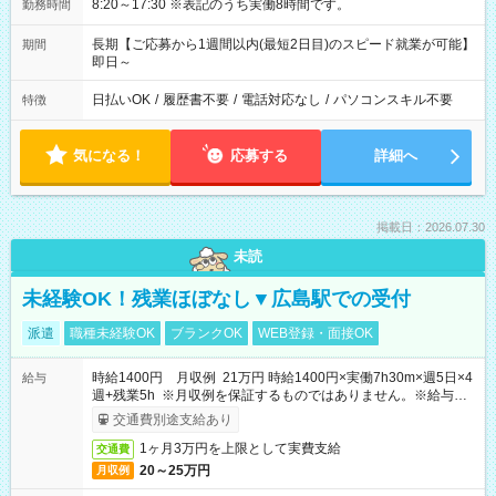
8:20～17:30 ※表記のうち実働8時間です。
勤務時間
長期【ご応募から1週間以内(最短2日目)のスピード就業が可能】
期間
即日～
日払いOK
/
履歴書不要
/
電話対応なし
/
パソコンスキル不要
特徴
気になる！
応募する
詳細へ
掲載日：2026.07.30
未読
未経験OK！残業ほぼなし▼広島駅での受付
派遣
職種未経験OK
ブランクOK
WEB登録・面接OK
時給1400円 月収例 21万円 時給1400円×実働7h30m×週5日×4
給与
週+残業5h ※月収例を保証するものではありません。※給与即
受取りサービス利用可（利用条件有）
交通費別途支給あり
1ヶ月3万円を上限として実費支給
交通費
20～25万円
月収例