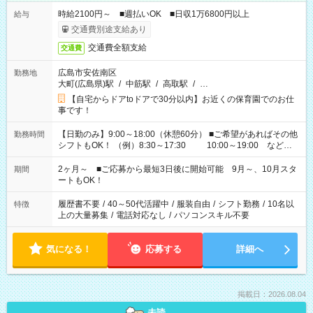
時給2100円～ ■週払いOK ■日収1万6800円以上
給与
交通費別途支給あり
交通費全額支給
交通費
広島市安佐南区
勤務地
大町(広島県)駅
/
中筋駅
/
高取駅
/
…
【自宅からドアtoドアで30分以内】お近くの保育園でのお仕
事です！
【日勤のみ】9:00～18:00（休憩60分） ■ご希望があればその他
勤務時間
シフトもOK！ （例）8:30～17:30 10:00～19:00 など
「家族とお休みを合わせたい」 「余裕を持って夕飯の準備がし
たい」 「できれば残業はしたくない」 など、ご希望があれば教
2ヶ月～ ■ご応募から最短3日後に開始可能 9月～、10月スタ
期間
えてくださいね。 ※Wワーク希望の方へ 今ご覧のお仕事で希望
ートもOK！
する勤務時間と、もう1つのお仕事の勤務時間。 合計で週40時
間を超える場合は応募できません
履歴書不要
/
40～50代活躍中
/
服装自由
/
シフト勤務
/
10名以
特徴
上の大量募集
/
電話対応なし
/
パソコンスキル不要
気になる！
応募する
詳細へ
掲載日：2026.08.04
未読