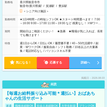
香川県観音寺市
勤務地
観音寺(香川県)駅
/
箕浦駅
/
豊浜駅
＜シニア向け施設＞
★1日4時間～の時短シフトOK ★スタート時間選べます！ 7:00
勤務時間
～16:00 9:00～17:00 11:00～19:00 など 残業なし！ ※Wワーク
の場合、他のお仕事と合わせ週40時間超の就業はご案内できま
せん ※法令に基づき、週20時間以上勤務は社会保険への加入対
開始日はご相談ください！ ★急募 ★職場が気に入れば、長期
期間
象となります ※労働者派遣法（日雇い派遣の原則禁止）によ
でも働けます！
り、短時間・短期間の就業はご案内が難しい場合があります
週1日からOK
/
日払いOK
/
履歴書不要
/
40～50代活躍中
/
副
特徴
業・WワークOK
/
服装自由
/
シフト勤務
/
10名以上の大量募
集
/
電話対応なし
/
パソコンスキル不要
気になる！
応募する
詳細へ
掲載日：2026.08.03
未読
【毎週お給料振り込み可能＊週払い】おばあち
ゃんの生活サポート
派遣
職種未経験OK
社会人未経験OK
大学生歓迎
ブランクOK