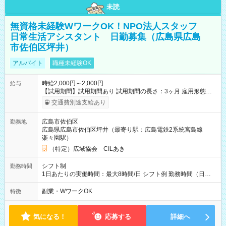
未読
無資格未経験WワークOK！NPO法人スタッフ
日常生活アシスタント 日勤募集（広島県広島
市佐伯区坪井）
アルバイト
職種未経験OK
時給2,000円～2,000円
給与
【試用期間】試用期間あり 試用期間の長さ：3ヶ月 雇用形態、
給与は本採用時と同じです。
交通費別途支給あり
広島市佐伯区
勤務地
広島県広島市佐伯区坪井（最寄り駅：広島電鉄2系統宮島線
楽々園駅）
（特定）広域協会 CILあき
シフト制
勤務時間
1日あたりの実働時間：最大8時間/日 シフト例 勤務時間（日
勤）・8時～18時 （実働時間8時間 待機休憩2時間）（日勤1回
あたりの給与 2万円）
副業・WワークOK
特徴
気になる！
応募する
詳細へ