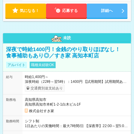
気になる！
応募する
詳細へ
未読
深夜で時給1400円！金銭のやり取りほぼなし！
食事補助もあり◎／すき家 高知本町店
アルバイト
職種未経験OK
時給1,400円～
給与
深夜時給（22時～翌5時）：1400円 【試用期間】試用期間あり
試用期間の長さ：1ヶ月 雇用形態、給与は本採用時と同じです。
交通費別途支給あり
試用期間の実態は30日（※条件変更なし）ですが、切り上げで
一ヶ月とさせていただきます。 研修制度あり：15時間(研修中も
高知県高知市
勤務地
同時給）
高知県高知市本町1-2-1白木ビル1F
株式会社すき家
シフト制
勤務時間
1日あたりの実働時間：最大7時間/日 【深夜帯】22:00～翌5:00
週2日～・1日2h～OK◎ ※22:00から翌5:00までは18歳以上の方