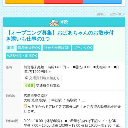
掲載日：2026.08.05
未読
【オープニング募集】おばあちゃんのお散歩付
き添いも仕事の1つ
派遣
職種未経験OK
社会人未経験OK
ブランクOK
WEB登録・面接OK
無資格未経験：時給1400円～ ■週払いOK ■扶養内OK ■日
給与
収1万1200円以上
交通費別途支給あり
交通費全額支給
交通費
広島市安佐南区
勤務地
大町(広島県)駅
/
中筋駅
/
高取駅
/
…
≪自宅からドアtoドアで30分以内！≫ご希望の勤務地を紹介
します。
9:00～18:00（休憩60分） ■ご希望があれば下記シフトもOK！
勤務時間
早番 7:00～16:00 遅番 10:00～19:00 夜勤 16:30～翌9:30 「家族