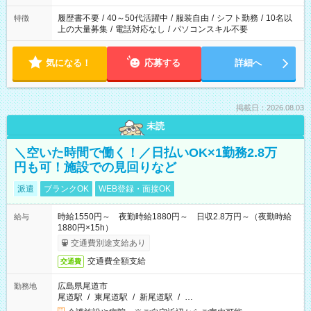
の勤務時間。 合計で週40時間を超える場合は応募できません。
履歴書不要
/
40～50代活躍中
/
服装自由
/
シフト勤務
/
10名以
特徴
上の大量募集
/
電話対応なし
/
パソコンスキル不要
気になる！
応募する
詳細へ
掲載日：2026.08.03
未読
＼空いた時間で働く！／日払いOK×1勤務2.8万
円も可！施設での見回りなど
派遣
ブランクOK
WEB登録・面接OK
時給1550円～ 夜勤時給1880円～ 日収2.8万円～（夜勤時給
給与
1880円×15h）
交通費別途支給あり
交通費全額支給
交通費
広島県尾道市
勤務地
尾道駅
/
東尾道駅
/
新尾道駅
/
…