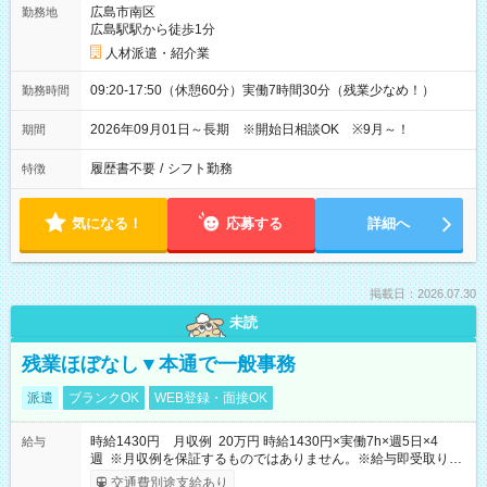
広島市南区
勤務地
広島駅駅から徒歩1分
人材派遣・紹介業
09:20-17:50（休憩60分）実働7時間30分（残業少なめ！）
勤務時間
2026年09月01日～長期 ※開始日相談OK ※9月～！
期間
履歴書不要
/
シフト勤務
特徴
気になる！
応募する
詳細へ
掲載日：2026.07.30
未読
残業ほぼなし▼本通で一般事務
派遣
ブランクOK
WEB登録・面接OK
時給1430円 月収例 20万円 時給1430円×実働7h×週5日×4
給与
週 ※月収例を保証するものではありません。※給与即受取りサ
ービス利用可（利用条件有）
交通費別途支給あり