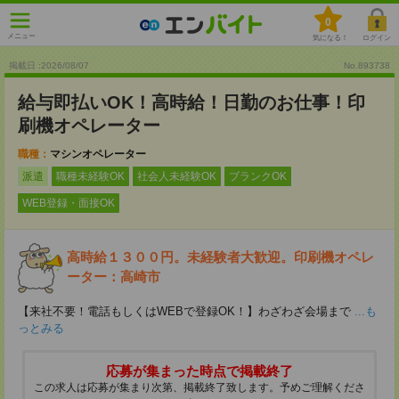
0
メニュー
気になる！
ログイン
掲載日 :2026
/
08
/
07
No.893738
給与即払いOK！高時給！日勤のお仕事！印
刷機オペレーター
職種：
マシンオペレーター
派遣
職種未経験OK
社会人未経験OK
ブランクOK
WEB登録・面接OK
高時給１３００円。未経験者大歓迎。印刷機オペレ
ーター：高崎市
【来社不要！電話もしくはWEBで登録OK！】わざわざ会場まで
...も
っとみる
応募が集まった時点で掲載終了
この求人は応募が集まり次第、掲載終了致します。予めご理解くださ