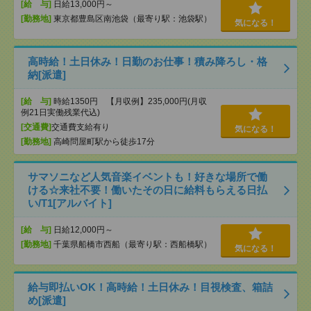
[給 与]
日給13,000円～
[勤務地]
東京都豊島区南池袋（最寄り駅：池袋駅）
気になる！
高時給！土日休み！日勤のお仕事！積み降ろし・格
納[派遣]
[給 与]
時給1350円 【月収例】235,000円(月収
例21日実働残業代込)
[交通費]
交通費支給有り
気になる！
[勤務地]
高崎問屋町駅から徒歩17分
サマソニなど人気音楽イベントも！好きな場所で働
ける☆来社不要！働いたその日に給料もらえる日払
い/T1[アルバイト]
[給 与]
日給12,000円～
[勤務地]
千葉県船橋市西船（最寄り駅：西船橋駅）
気になる！
給与即払いOK！高時給！土日休み！目視検査、箱詰
め[派遣]