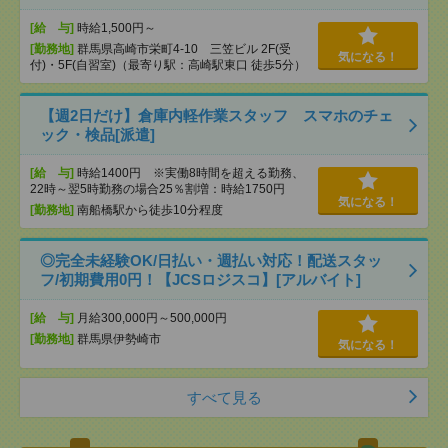
[給 与]
時給1,500円～
[勤務地]
群馬県高崎市栄町4-10 三笠ビル 2F(受
気になる！
付)・5F(自習室)（最寄り駅：高崎駅東口 徒歩5分）
【週2日だけ】倉庫内軽作業スタッフ スマホのチェ
ック・検品[派遣]
[給 与]
時給1400円 ※実働8時間を超える勤務、
22時～翌5時勤務の場合25％割増：時給1750円
気になる！
[勤務地]
南船橋駅から徒歩10分程度
◎完全未経験OK/日払い・週払い対応！配送スタッ
フ/初期費用0円！【JCSロジスコ】[アルバイト]
[給 与]
月給300,000円～500,000円
[勤務地]
群馬県伊勢崎市
気になる！
すべて見る