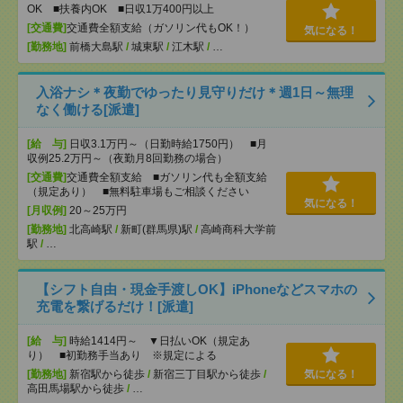
OK ■扶養内OK ■日収1万400円以上
[交通費]
交通費全額支給（ガソリン代もOK！）
気になる！
[勤務地]
前橋大島駅
/
城東駅
/
江木駅
/
…
入浴ナシ＊夜勤でゆったり見守りだけ＊週1日～無理
なく働ける[派遣]
[給 与]
日収3.1万円～（日勤時給1750円） ■月
収例25.2万円～（夜勤月8回勤務の場合）
[交通費]
交通費全額支給 ■ガソリン代も全額支給
（規定あり） ■無料駐車場もご相談ください
気になる！
[月収例]
20～25万円
[勤務地]
北高崎駅
/
新町(群馬県)駅
/
高崎商科大学前
駅
/
…
【シフト自由・現金手渡しOK】iPhoneなどスマホの
充電を繋げるだけ！[派遣]
[給 与]
時給1414円～ ▼日払いOK（規定あ
り） ■初勤務手当あり ※規定による
[勤務地]
新宿駅から徒歩
/
新宿三丁目駅から徒歩
/
気になる！
高田馬場駅から徒歩
/
…