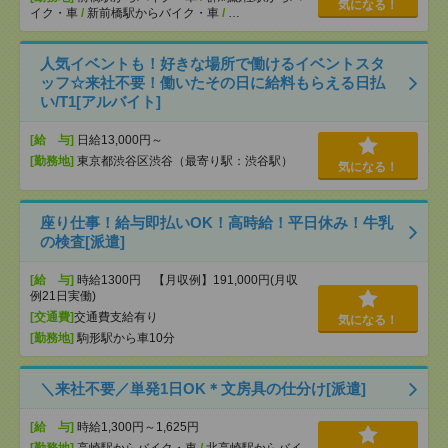
気になる！
イク・車
/
新前橋駅からバイク・車
/
…
人気イベントも！好きな場所で働けるイベントスタ
ッフ☆来社不要！働いたその日に給料もらえる日払
い/T1[アルバイト]
[給 与]
日給13,000円～
[勤務地]
東京都渋谷区渋谷（最寄り駅：渋谷駅）
気になる！
座り仕事！給与即払いOK！高時給！平日休み！牛乳
の検査[派遣]
[給 与]
時給1300円 【月収例】191,000円(月収
例21日実働)
[交通費]
交通費支給有り
気になる！
[勤務地]
駒形駅から車10分
＼来社不要／単発1日OK＊文房具の仕分け[派遣]
[給 与]
時給1,300円～1,625円