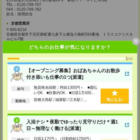
石川県金沢市広岡1丁目1番地10号 駅西ファーストビル5階
TEL：0120-709-707
FAX：0120-709-762
担当：採用担当
京都営業所
〒600-8216
京都府京都市下京区新町通七条下ル東塩小路町593番地 トラスコクリスタ
ルビル7階
×
TEL：0120-709-707
どちらのお仕事が気になりますか？
FAX：0120-709-751
担当：採用担当
1
/10
大阪営業所
〒530-0017
【オープニング募集】おばあちゃんのお散歩
大阪府大阪市北区角田町8番1号 大阪梅田ツインタワーズ・ノース34階
付き添いも仕事の1つ[派遣]
TEL：0120-995-985
FAX：0120-992-568
無資格未経験：時給1300円～ ■週払
担当：採用担当
給与
いOK ■扶養内OK ■日収1万400円
神戸営業所
以上
前橋大島駅 / 城東駅 / 江木駅 / …
気になる!
勤務地
〒650-0044
兵庫県神戸市中央区東川崎町1丁目3番3号 神戸ハーバーランドセンタービ
ル18階
TEL：0120-995-984
入浴ナシ＊夜勤でゆったり見守りだけ＊週1
FAX：0120-709-785
担当：採用担当
日～無理なく働ける[派遣]
広島営業所
日収3.1万円～（日勤時給1750円）
給与