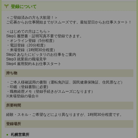
登録について
＜ご登録済みの方も大歓迎！＞
ご応募からお仕事開始までがスムーズです。最短翌日からお仕事スタート！
＜はじめての方はこちら＞
Step1 履歴書・証明写真不要で登録できます。
・オンライン登録（5分程度）
・電話登録（20分程度）
・来場登録（1時間30分程度）
Step2 あなたにピッタリのお仕事をご案内
Step3 就業前の職場見学
Step4 雇用契約＆お仕事スタート
持ち物
・ご本人様確認用の書類（運転免許証、国民健康保険証、住民票など）
・印鑑（登録書類に必要)
・職務経歴メモ（登録手続きがスムーズになります）
※来場登録の場合※
所要時間
経験・スキル・ご希望などにより異なりますが、1時間30分程度です。
登録場所
札幌営業所