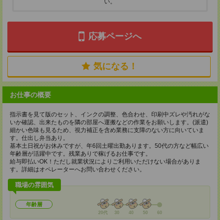
い。
応募ページへ
気になる！
お仕事の概要
指示書を見て版のセット、インクの調整、色合わせ、印刷中ズレや汚れがな
いか確認、出来たものを隣の部屋へ運搬などの作業をお願いします。(派遣)
細かい色味も見るため、視力補正を含め業務に支障のない方に向いていま
す。仕出し弁当あり。
基本土日祝がお休みですが、年6回土曜出勤あります。50代の方など幅広い
年齢層が活躍中です。残業ありで稼げるお仕事です。
給与即払いOK！ただし就業状況によりご利用いただけない場合がありま
す。詳細はオペレーターへお問い合わせください。
職場の雰囲気
年齢層
20代
30
40
50
60