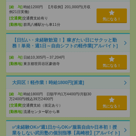
[給 与]
時給1200円 【月収例】201,000円(月収
例21日実働)
[交通費]
交通費支給有り
気になる！
[勤務地]
群馬八幡駅から車11分
【日払い・未経験歓迎！】稼ぎたい日にサクッと勤
務！単発・週1日～自由シフトの軽作業[アルバイト]
[給 与]
日給10,305円～37,204円
[勤務地]
東京都世田谷区豪徳寺
気になる！
大田区！軽作業！時給1800円[派遣]
[給 与]
時給1800円 日額平均1万4400円/月額30
万2400円/残込39万2400円
[交通費]
交通費支給（規定あり）
気になる！
[勤務地]
流通センター駅から車
✅未経験OK✅週1日からOK✅服装自由✨日本初！授
業をしない武田塾の個別指導【高崎校】[アルバイト]