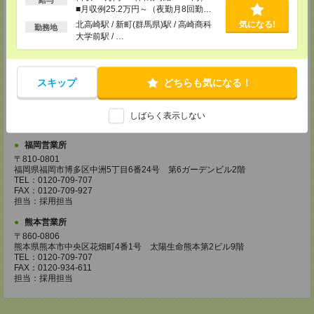
〒730-0031
■月収例25.2万円～（夜勤月8回勤務
広島県広島市中区紙屋町2丁目1番地22号 広島興銀ビル11階
の場合）
北高崎駅 / 新町(群馬県)駅 / 高崎商科
気になる!
TEL：0120-709-707
勤務地
大学前駅 / …
FAX：0120-934-504
担当：採用担当
松山営業所
スキップ
どちらも気になる！
〒790-0003
愛媛県松山市三番町7丁目1番地21号 ジブラルタ生命松山ビル8階
TEL：0120-709-707
FAX：0120-709-890
しばらく表示しない
担当：採用担当
福岡営業所
〒810-0801
福岡県福岡市博多区中洲5丁目6番24号 第6ガーデンビル2階
TEL：0120-709-707
FAX：0120-709-927
担当：採用担当
熊本営業所
〒860-0806
熊本県熊本市中央区花畑町4番1号 太陽生命熊本第2ビル9階
TEL：0120-709-707
FAX：0120-934-611
担当：採用担当