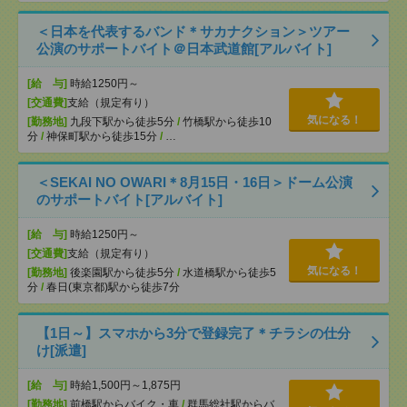
＜日本を代表するバンド＊サカナクション＞ツアー
公演のサポートバイト＠日本武道館[アルバイト]
[給 与]
時給1250円～
[交通費]
支給（規定有り）
気になる！
[勤務地]
九段下駅から徒歩5分
/
竹橋駅から徒歩10
分
/
神保町駅から徒歩15分
/
…
＜SEKAI NO OWARI＊8月15日・16日＞ドーム公演
のサポートバイト[アルバイト]
[給 与]
時給1250円～
[交通費]
支給（規定有り）
気になる！
[勤務地]
後楽園駅から徒歩5分
/
水道橋駅から徒歩5
分
/
春日(東京都)駅から徒歩7分
【1日～】スマホから3分で登録完了＊チラシの仕分
け[派遣]
[給 与]
時給1,500円～1,875円
[勤務地]
前橋駅からバイク・車
/
群馬総社駅からバ