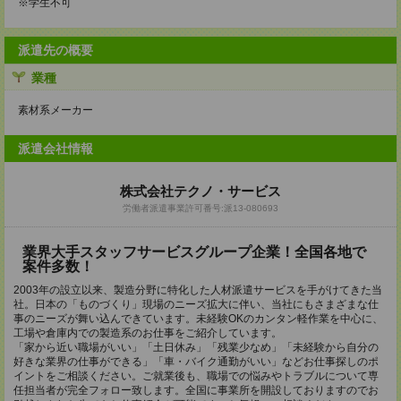
※学生不可
派遣先の概要
業種
素材系メーカー
派遣会社情報
株式会社テクノ・サービス
労働者派遣事業許可番号:派13-080693
業界大手スタッフサービスグループ企業！全国各地で
案件多数！
2003年の設立以来、製造分野に特化した人材派遣サービスを手がけてきた当
社。日本の「ものづくり」現場のニーズ拡大に伴い、当社にもさまざまな仕
事のニーズが舞い込んできています。未経験OKのカンタン軽作業を中心に、
工場や倉庫内での製造系のお仕事をご紹介しています。
「家から近い職場がいい」「土日休み」「残業少なめ」「未経験から自分の
好きな業界の仕事ができる」「車・バイク通勤がいい」などお仕事探しのポ
イントをご相談ください。ご就業後も、職場での悩みやトラブルについて専
任担当者が完全フォロー致します。全国に事業所を開設しておりますのでお