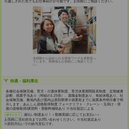
引越しされた先でもお仕事紹介が可能です。お気軽にご相談ください。
未経験から始められる簡単ワークを多数扱っ
ています。勤務地もお気軽にご相談くださ
い。
待遇・福利厚生
各種社会保険完備、育児・介護休業制度、育児休業期間延長制度、定期健康
診断、残業手当あり（時給の1.25倍）、退職金制度あり、有給休暇あり、社
会保険完備、敷地内及び屋内は原則禁煙※就業前までに就業条件明示書で明
示します、あんしん資格取得制度 フォークリフト・クレーン・玉掛け・溶
接の資格取得/講習料・受験料補助あり ※当社規定による
速払い制度あり！＜勤務実績に応じてお支払い＞
ポイント！
お気軽に当社担当までお問い合わせください。※当社規定あり
※原則月払いでの給与支払です。