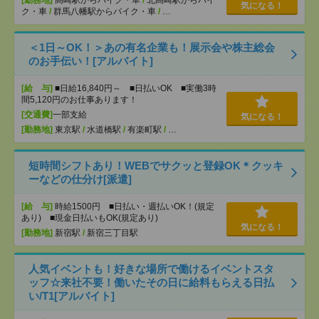
[勤務地]
高崎駅からバイク・車
/
北高崎駅からバイ
気になる！
ク・車
/
群馬八幡駅からバイク・車
/
…
＜1日～OK！＞あの有名企業も！展示会や株主総会
のお手伝い！[アルバイト]
[給 与]
■日給16,840円～ ■日払いOK ■実働3時
間5,120円のお仕事あります！
[交通費]
一部支給
気になる！
[勤務地]
東京駅
/
水道橋駅
/
有楽町駅
/
…
短時間シフトあり！WEBでサクッと登録OK＊クッキ
ーなどの仕分け[派遣]
[給 与]
時給1500円 ■日払い・週払いOK！(規定
あり) ■現金日払いもOK(規定あり)
気になる！
[勤務地]
新宿駅
/
新宿三丁目駅
人気イベントも！好きな場所で働けるイベントスタ
ッフ☆来社不要！働いたその日に給料もらえる日払
い/T1[アルバイト]