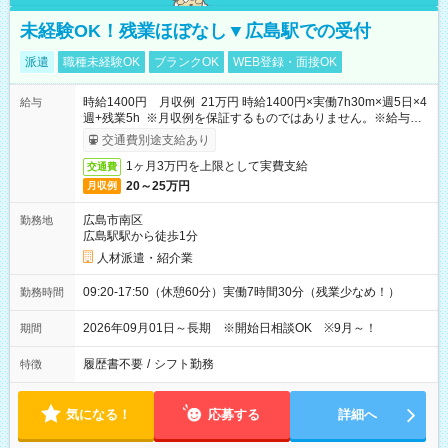
未経験OK！残業ほぼなし▼広島駅での受付
派遣
職種未経験OK
ブランクOK
WEB登録・面接OK
時給1400円 月収例 21万円 時給1400円×実働7h30m×週5日×4
給与
週+残業5h ※月収例を保証するものではありません。※給与即
受取りサービス利用可（利用条件有）
交通費別途支給あり
1ヶ月3万円を上限として実費支給
交通費
20～25万円
月収例
広島市南区
勤務地
広島駅駅から徒歩1分
人材派遣・紹介業
09:20-17:50（休憩60分）実働7時間30分（残業少なめ！）
勤務時間
2026年09月01日～長期 ※開始日相談OK ※9月～！
期間
履歴書不要
/
シフト勤務
特徴
気になる！
応募する
詳細へ