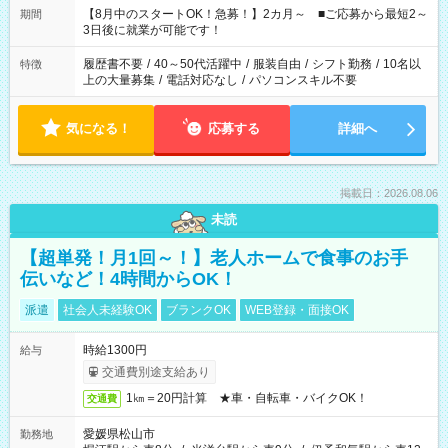
「できれば残業はしたくない」 など、ご希望を教えてください
【8月中のスタートOK！急募！】2カ月～ ■ご応募から最短2～
期間
ね。 ※Wワーク希望の方へ 今ご覧のお仕事で希望する勤務時間
3日後に就業が可能です！
と、もう1つのお仕事の勤務時間。 合計で週40時間を超える場
合は応募できません。
履歴書不要
/
40～50代活躍中
/
服装自由
/
シフト勤務
/
10名以
特徴
上の大量募集
/
電話対応なし
/
パソコンスキル不要
気になる！
応募する
詳細へ
掲載日：2026.08.06
未読
【超単発！月1回～！】老人ホームで食事のお手
伝いなど！4時間からOK！
派遣
社会人未経験OK
ブランクOK
WEB登録・面接OK
時給1300円
給与
交通費別途支給あり
1㎞＝20円計算 ★車・自転車・バイクOK！
交通費
愛媛県松山市
勤務地