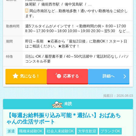
妹尾駅
/
備前西市駅
/
備中箕島駅
/
…
岡山市南区など…勤務地多数！通いやすい勤務地をご紹介し
ます。
週5フルタイムがメインです！ ＜勤務時間の例＞ 8:00～17:00
勤務時間
8:30～17:30 9:00～18:00 10:00～19:00 20:30～翌5:30 など ★
その他にも勤務時間多数！ 日勤のみ、残業なし、交替制など
ご希望を教えてください！
即日～長期 ★応募から「最短2日後」に勤務OK！スタート日
期間
はご相談ください。★急募です！
日払いOK
/
履歴書不要
/
40～50代活躍中
/
電話対応なし
/
パソ
特徴
コンスキル不要
気になる！
応募する
詳細へ
掲載日：2026.08.03
未読
【毎週お給料振り込み可能＊週払い】おばあち
ゃんの生活サポート
派遣
職種未経験OK
社会人未経験OK
大学生歓迎
ブランクOK