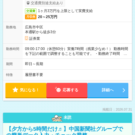
ービス利用可（利用条件有）
交通費別途支給あり
1ヶ月3万円を上限として実費支給
交通費
20～25万円
月収例
広島市中区
勤務地
本通駅から徒歩3分
証券業
09:00-17:00（休憩60分）実働7時間（残業少なめ！） 勤務時間
勤務時間
を下記の範囲で調整することも可能です。 ・勤務終了時間
15:30～17:00 ・実働 05:30～07:00
即日～長期
期間
履歴書不要
特徴
気になる！
応募する
詳細へ
掲載日：2026.07.31
未読
【夕方から5時間だけ♬】中国新聞社グループで