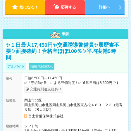
気になる！
応募する
詳細へ
未読
✨１日最大17,450円✨交通誘導警備員✨履歴書不
要✨面接確約！合格率ほぼ100％✨平均実働5時
間
アルバイト
職種未経験OK
日給8,500円～17,450円
給与
✅「守組6か条」による評価制度！✅ 通常日当は8,500円ですが
上記評価制度により「S級隊員」と認定されれば10,000円の日当
交通費別途支給あり
を支給します。 (1)上記勤務者が交通2級資格者の場合10,000円
+1500円＝11,500円 (2)上記現場が深夜の場合 11,500×1.25＝
岡山市北区
勤務地
14,375円 (3)上記現場が日祝深夜の場合 17,250円 (4)上記勤務
岡山県岡山市北区岡山県岡山市北区東古松４８０－２３（最寄
者が現場までの運転者の場合17,250+200円＝17,450円 -----------
り駅：JR大元駅）
------------------------------- *最高日当額 17,450円* （実働時間5
時間の場合、時給3,490円） ------------------------------------------ よ
富士警備保障株式会社
り上位の資格取得やリーダー手当を取得すると ”さらに”加算さ
れます！ ※日当支給時振込手数料等は一切ありません。 【試用
シフト制
勤務時間
期間】試用期間なし
1日あたりの実働時間：最大7時間15分/日 【完全シフト制】 例