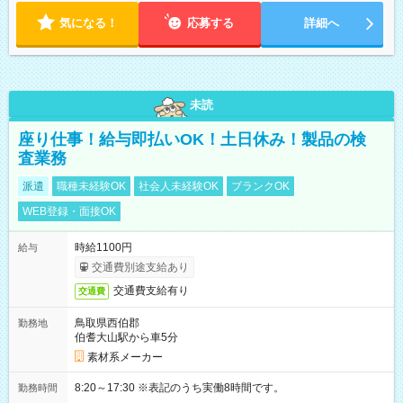
気になる！
応募する
詳細へ
未読
座り仕事！給与即払いOK！土日休み！製品の検
査業務
派遣
職種未経験OK
社会人未経験OK
ブランクOK
WEB登録・面接OK
時給1100円
給与
交通費別途支給あり
交通費支給有り
交通費
鳥取県西伯郡
勤務地
伯耆大山駅から車5分
素材系メーカー
8:20～17:30 ※表記のうち実働8時間です。
勤務時間