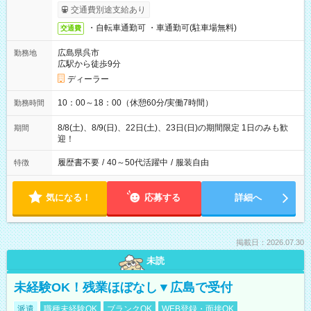
交通費別途支給あり
・自転車通勤可 ・車通勤可(駐車場無料)
交通費
広島県呉市
勤務地
広駅から徒歩9分
ディーラー
10：00～18：00（休憩60分/実働7時間）
勤務時間
8/8(土)、8/9(日)、22日(土)、23日(日)の期間限定 1日のみも歓
期間
迎！
履歴書不要
/
40～50代活躍中
/
服装自由
特徴
気になる！
応募する
詳細へ
掲載日：2026.07.30
未読
未経験OK！残業ほぼなし▼広島で受付
派遣
職種未経験OK
ブランクOK
WEB登録・面接OK