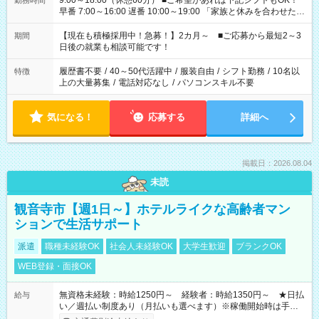
9:00～18:00（休憩60分） ■ご希望があれば下記シフトもOK！
勤務時間
早番 7:00～16:00 遅番 10:00～19:00 「家族と休みを合わせた
い」 「余裕を持って夕飯の準備がしたい」 「できれば残業はし
たくない」 など、ご希望を教えてくださいね。 ※Wワーク希望
【現在も積極採用中！急募！】2カ月～ ■ご応募から最短2～3
期間
の方へ 今ご覧のお仕事で希望する勤務時間と、もう1つのお仕事
日後の就業も相談可能です！
の勤務時間。 合計で週40時間を超える場合は応募できません。
履歴書不要
/
40～50代活躍中
/
服装自由
/
シフト勤務
/
10名以
特徴
上の大量募集
/
電話対応なし
/
パソコンスキル不要
気になる！
応募する
詳細へ
掲載日：2026.08.04
未読
観音寺市【週1日～】ホテルライクな高齢者マン
ションで生活サポート
派遣
職種未経験OK
社会人未経験OK
大学生歓迎
ブランクOK
WEB登録・面接OK
無資格未経験：時給1250円～ 経験者：時給1350円～ ★日払
給与
い／週払い制度あり（月払いも選べます）※稼働開始時は手続き
完了次第のお支払いとなります。