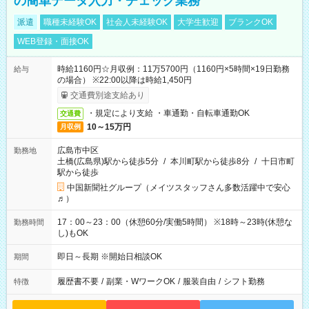
の簡単データ入力・チェック業務
派遣
職種未経験OK
社会人未経験OK
大学生歓迎
ブランクOK
WEB登録・面接OK
時給1160円☆月収例：11万5700円（1160円×5時間×19日勤務
給与
の場合） ※22:00以降は時給1,450円
交通費別途支給あり
・規定により支給 ・車通勤・自転車通勤OK
交通費
10～15万円
月収例
広島市中区
勤務地
土橋(広島県)駅から徒歩5分
/
本川町駅から徒歩8分
/
十日市町
駅から徒歩
中国新聞社グループ（メイツスタッフさん多数活躍中で安心
♬）
17：00～23：00（休憩60分/実働5時間） ※18時～23時(休憩な
勤務時間
し)もOK
即日～長期 ※開始日相談OK
期間
履歴書不要
/
副業・WワークOK
/
服装自由
/
シフト勤務
特徴