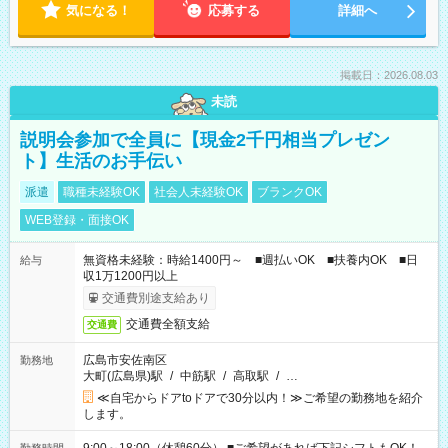
気になる！
応募する
詳細へ
掲載日：2026.08.03
未読
説明会参加で全員に【現金2千円相当プレゼン
ト】生活のお手伝い
派遣
職種未経験OK
社会人未経験OK
ブランクOK
WEB登録・面接OK
無資格未経験：時給1400円～ ■週払いOK ■扶養内OK ■日
給与
収1万1200円以上
交通費別途支給あり
交通費全額支給
交通費
広島市安佐南区
勤務地
大町(広島県)駅
/
中筋駅
/
高取駅
/
…
≪自宅からドアtoドアで30分以内！≫ご希望の勤務地を紹介
します。