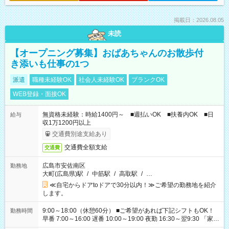
掲載日：2026.08.05
未読
【オープニング募集】おばあちゃんのお散歩付
き添いも仕事の1つ
派遣
職種未経験OK
社会人未経験OK
ブランクOK
WEB登録・面接OK
無資格未経験：時給1400円～ ■週払いOK ■扶養内OK ■日
給与
収1万1200円以上
交通費別途支給あり
交通費全額支給
交通費
広島市安佐南区
勤務地
大町(広島県)駅
/
中筋駅
/
高取駅
/
…
≪自宅からドアtoドアで30分以内！≫ご希望の勤務地を紹介
します。
9:00～18:00（休憩60分） ■ご希望があれば下記シフトもOK！
勤務時間
早番 7:00～16:00 遅番 10:00～19:00 夜勤 16:30～翌9:30 「家族
と休みを合わせたい」 「余裕を持って夕飯の準備がしたい」