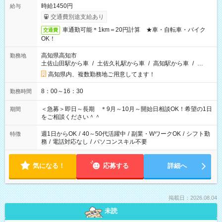
時給1450円
給与
交通費別途支給あり
車通勤可能＊1km＝20円計算 ★車・自転車・バイク
交通費
OK！
高知県高知市
勤務地
土佐山田駅から車
/
土佐久礼駅から車
/
高知駅から車
/
…
高知県内、複数勤務地ご用意してます！
8：00～16：30
勤務時間
＜急募＞即日～長期 ＊9月～10月～開始日相談OK！希望の1日
期間
をご相談ください＾＾
週1日からOK
/
40～50代活躍中
/
副業・WワークOK
/
シフト勤
特徴
務
/
電話対応なし
/
パソコンスキル不要
気になる！
応募する
詳細へ
掲載日：2026.08.04
未読