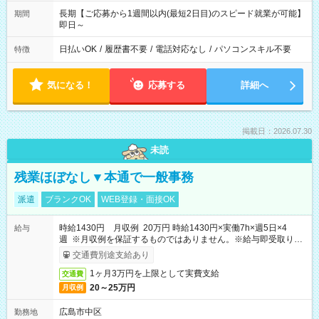
長期【ご応募から1週間以内(最短2日目)のスピード就業が可能】
期間
即日～
日払いOK
/
履歴書不要
/
電話対応なし
/
パソコンスキル不要
特徴
気になる！
応募する
詳細へ
掲載日：2026.07.30
未読
残業ほぼなし▼本通で一般事務
派遣
ブランクOK
WEB登録・面接OK
時給1430円 月収例 20万円 時給1430円×実働7h×週5日×4
給与
週 ※月収例を保証するものではありません。※給与即受取りサ
ービス利用可（利用条件有）
交通費別途支給あり
1ヶ月3万円を上限として実費支給
交通費
20～25万円
月収例
広島市中区
勤務地