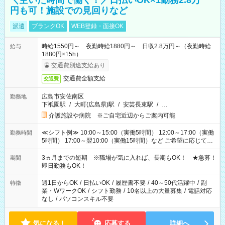
＼空いた時間で働く！／日払いOK×1勤務2.8万
円も可！施設での見回りなど
派遣
ブランクOK
WEB登録・面接OK
時給1550円～ 夜勤時給1880円～ 日収2.8万円～（夜勤時給
給与
1880円×15h）
交通費別途支給あり
交通費全額支給
交通費
広島市安佐南区
勤務地
下祇園駅
/
大町(広島県)駅
/
安芸長束駅
/
…
介護施設や病院 ※ご自宅近辺からご案内可能
≪シフト例≫ 10:00～15:00（実働5時間） 12:00～17:00（実働
勤務時間
5時間） 17:00～翌10:00（実働15時間）など ご希望に応じて、
働く時間は調整できます！ お気軽に担当へ相談ください！
3ヵ月までの短期 ※職場が気に入れば、長期もOK！ ★急募！
期間
即日勤務もOK！
週1日からOK
/
日払いOK
/
履歴書不要
/
40～50代活躍中
/
副
特徴
業・WワークOK
/
シフト勤務
/
10名以上の大量募集
/
電話対応
なし
/
パソコンスキル不要
気になる！
応募する
詳細へ