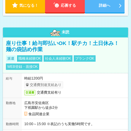
気になる！
応募する
詳細へ
未読
座り仕事！給与即払いOK！駅チカ！土日休み！
麺の袋詰め作業
派遣
職種未経験OK
社会人未経験OK
ブランクOK
WEB登録・面接OK
時給1200円
給与
交通費別途支給あり
交通費支給有り
交通費
広島市安佐南区
勤務地
下祇園駅から徒歩2分
食品関連企業
10:00～15:00 ※表記のうち実働5時間です。
勤務時間