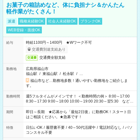
お菓子の箱詰めなど、体に負担ナシ＆かんたん
軽作業がたくさん！
派遣
職種未経験OK
社会人未経験OK
ブランクOK
WEB登録・面接OK
時給1100円～1400円 ★Wワーク不可
給与
交通費別途支給あり
交通費全額支給
交通費
広島県福山市
勤務地
福山駅
/
東福山駅
/
松永駅
/
…
福山市など…勤務地多数！通いやすい勤務地をご紹介しま
す。
週5フルタイムがメインです！ ＜勤務時間の例＞ 8:00～17:00
勤務時間
8:30～17:30 9:00～18:00 10:00～19:00 20:30～翌5:30 など ★
その他にも勤務時間多数！ 日勤のみ、残業なし、交替制など
ご希望を教えてください！
即日～長期 ★応募から「最短2日後」に勤務OK！スタート日
期間
はご相談ください。★急募です！
日払いOK
/
履歴書不要
/
40～50代活躍中
/
電話対応なし
/
パソ
特徴
コンスキル不要