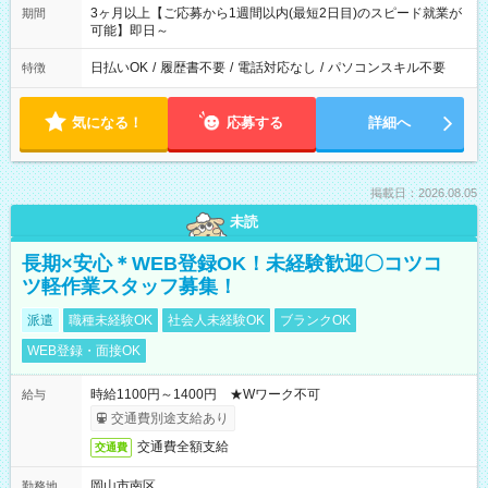
3ヶ月以上【ご応募から1週間以内(最短2日目)のスピード就業が
期間
可能】即日～
日払いOK
/
履歴書不要
/
電話対応なし
/
パソコンスキル不要
特徴
気になる！
応募する
詳細へ
掲載日：2026.08.05
未読
長期×安心＊WEB登録OK！未経験歓迎〇コツコ
ツ軽作業スタッフ募集！
派遣
職種未経験OK
社会人未経験OK
ブランクOK
WEB登録・面接OK
時給1100円～1400円 ★Wワーク不可
給与
交通費別途支給あり
交通費全額支給
交通費
岡山市南区
勤務地