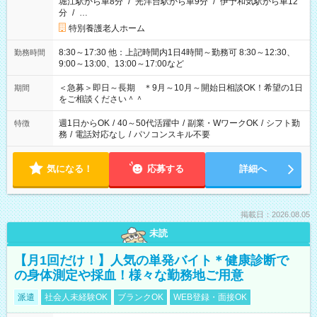
堀江駅から車8分
/
光洋台駅から車9分
/
伊予和気駅から車12
分
/
…
特別養護老人ホーム
8:30～17:30 他：上記時間内1日4時間～勤務可 8:30～12:30、
勤務時間
9:00～13:00、13:00～17:00など
＜急募＞即日～長期 ＊9月～10月～開始日相談OK！希望の1日
期間
をご相談ください＾＾
週1日からOK
/
40～50代活躍中
/
副業・WワークOK
/
シフト勤
特徴
務
/
電話対応なし
/
パソコンスキル不要
気になる！
応募する
詳細へ
掲載日：2026.08.05
未読
【月1回だけ！】人気の単発バイト＊健康診断で
の身体測定や採血！様々な勤務地ご用意
派遣
社会人未経験OK
ブランクOK
WEB登録・面接OK