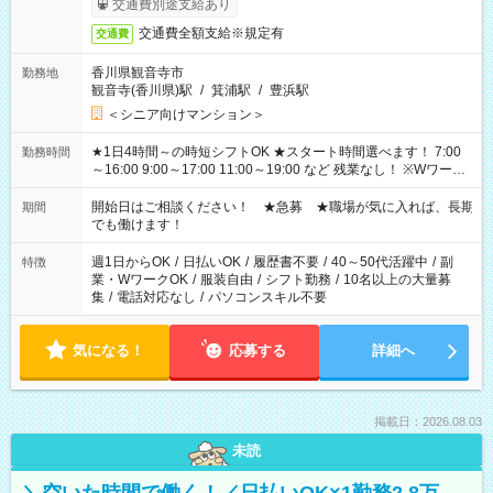
交通費別途支給あり
交通費全額支給※規定有
交通費
香川県観音寺市
勤務地
観音寺(香川県)駅
/
箕浦駅
/
豊浜駅
＜シニア向けマンション＞
★1日4時間～の時短シフトOK ★スタート時間選べます！ 7:00
勤務時間
～16:00 9:00～17:00 11:00～19:00 など 残業なし！ ※Wワーク
の場合、他のお仕事と合わせ週40時間超の就業はご案内できま
せん ※法令に基づき、週20時間以上勤務は社会保険への加入対
開始日はご相談ください！ ★急募 ★職場が気に入れば、長期
期間
象となります ※労働者派遣法（日雇い派遣の原則禁止）によ
でも働けます！
り、短時間・短期間の就業はご案内が難しい場合があります
週1日からOK
/
日払いOK
/
履歴書不要
/
40～50代活躍中
/
副
特徴
業・WワークOK
/
服装自由
/
シフト勤務
/
10名以上の大量募
集
/
電話対応なし
/
パソコンスキル不要
気になる！
応募する
詳細へ
掲載日：2026.08.03
未読