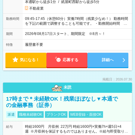
本通駅から徒歩1分
/
紙屋町西駅から徒歩5分
不動産業
09:45-17:45（休憩60分）実働7時間（残業少なめ！） 勤務時間
勤務時間
を下記の範囲で調整することも可能です。 ・勤務開始時間
09:45～12:30 ・勤務終了時間 15:45～18:30 ・実働 05:00～
07:45
2026年08月17日スタート、期間限定 ※8月～！
期間
履歴書不要
特徴
気になる！
応募する
詳細へ
掲載日：2026.07.30
未読
17時まで＊未経験OK！残業ほぼなし▼本通で
の金融事務（証券）
派遣
職種未経験OK
ブランクOK
WEB登録・面接OK
時給1600円 月収例 22万円 時給1600円×実働7h×週5日×4
給与
週 ※月収例を保証するものではありません。※給与即受取りサ