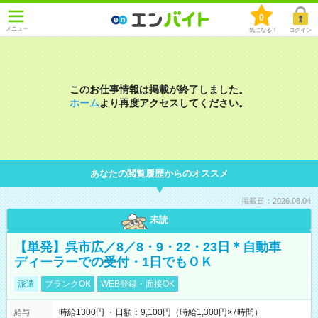
0
メニュー
気になる！
ログイン
このお仕事情報は掲載が終了しました。
ホーム
より再度アクセスしてください。
あなたの閲覧履歴からのオススメ
掲載日：2026.08.04
未読
【単発】呉市広／8／8・9・22・23日＊自動車
ディーラーでの受付・1日でもＯＫ
派遣
ブランクOK
WEB登録・面接OK
時給1300円 ・日額：9,100円（時給1,300円×7時間）
給与