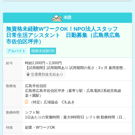
未読
無資格未経験WワークOK！NPO法人スタッフ
日常生活アシスタント 日勤募集（広島県広島
市佐伯区坪井）
アルバイト
職種未経験OK
時給2,000円～2,000円
給与
【試用期間】試用期間あり 試用期間の長さ：3ヶ月 雇用形態、
給与は本採用時と同じです。
交通費別途支給あり
広島市佐伯区
勤務地
広島県広島市佐伯区坪井（最寄り駅：広島電鉄2系統宮島線
楽々園駅）
（特定）広域協会 CILあき
シフト制
勤務時間
1日あたりの実働時間：最大8時間/日 シフト例 勤務時間（日
勤）・8時～18時 （実働時間8時間 待機休憩2時間）（日勤1回
あたりの給与 2万円）
副業・WワークOK
特徴