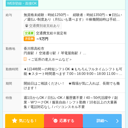
WEB登録・面接OK
無資格未経験：時給1250円～ 経験者：時給1350円～★日払い
給与
／週払い制度あり（月払いも選べます）※稼働開始時は手続き完
了次第のお支払いとなります。
交通費別途支給あり
交通費支給※規定有
交通費
～5万円
月収例
香川県高松市
勤務地
円座駅
/
空港通り駅
/
琴電屋島駅
/
…
＜ご近所の老人ホームなど＞
★1日4時間～の時短シフトOK ★もちろんフルタイムシフトも可
勤務時間
能 ★スタート時間選べます 7:00～16:00 9:00～18:00 11:00～
20:00 など 残業なし！ ※Wワークの場合、他のお仕事と合わせ
週40時間超の就業はご案内できません ※法令に基づき、週20時
開始日はご相談ください！ ★職場が気に入れば、長期でも働
期間
間以上勤務は社会保険への加入対象となります ※労働者派遣法
けます！
（日雇い派遣の原則禁止）により、短時間・短期間の就業はご
案内が難しい場合があります
週1日からOK
/
日払いOK
/
履歴書不要
/
40～50代活躍中
/
副
特徴
業・WワークOK
/
服装自由
/
シフト勤務
/
10名以上の大量募
集
/
電話対応なし
/
パソコンスキル不要
気になる！
応募する
詳細へ