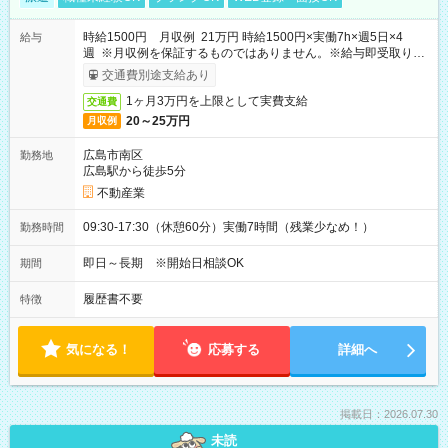
時給1500円 月収例 21万円 時給1500円×実働7h×週5日×4
給与
週 ※月収例を保証するものではありません。※給与即受取りサ
ービス利用可（利用条件有）
交通費別途支給あり
1ヶ月3万円を上限として実費支給
交通費
20～25万円
月収例
広島市南区
勤務地
広島駅から徒歩5分
不動産業
09:30-17:30（休憩60分）実働7時間（残業少なめ！）
勤務時間
即日～長期 ※開始日相談OK
期間
履歴書不要
特徴
気になる！
応募する
詳細へ
掲載日：2026.07.30
未読