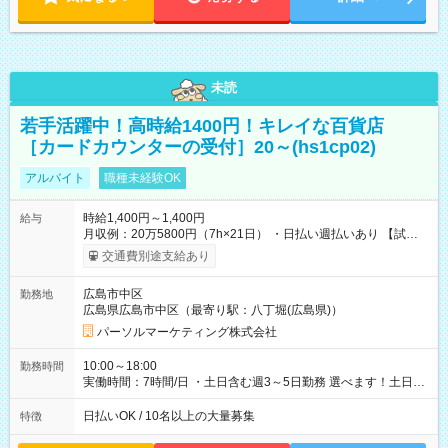
未読
若手活躍中！高時給1400円！キレイな百貨店
［カードカウンターの受付］20～(hs1cp02)
アルバイト
職種未経験OK
時給1,400円～1,400円
給与
月収例：20万5800円（7h×21日） ・日払い週払いあり 【試用
期間】試用期間なし
交通費別途支給あり
広島市中区
勤務地
広島県広島市中区（最寄り駅：八丁堀(広島県)）
パーソルマーケティング株式会社
10:00～18:00
勤務時間
実働時間：7時間/日 ・土日含む週3～5日勤務 選べます！土日も
休みやすい！ ・残業は有りません！
日払いOK / 10名以上の大量募集
特徴