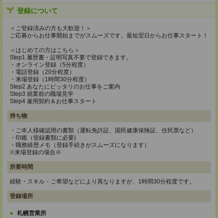
登録について
＜ご登録済みの方も大歓迎！＞
ご応募からお仕事開始までがスムーズです。最短翌日からお仕事スタート！
＜はじめての方はこちら＞
Step1 履歴書・証明写真不要で登録できます。
・オンライン登録（5分程度）
・電話登録（20分程度）
・来場登録（1時間30分程度）
Step2 あなたにピッタリのお仕事をご案内
Step3 就業前の職場見学
Step4 雇用契約＆お仕事スタート
持ち物
・ご本人様確認用の書類（運転免許証、国民健康保険証、住民票など）
・印鑑（登録書類に必要)
・職務経歴メモ（登録手続きがスムーズになります）
※来場登録の場合※
所要時間
経験・スキル・ご希望などにより異なりますが、1時間30分程度です。
登録場所
札幌営業所