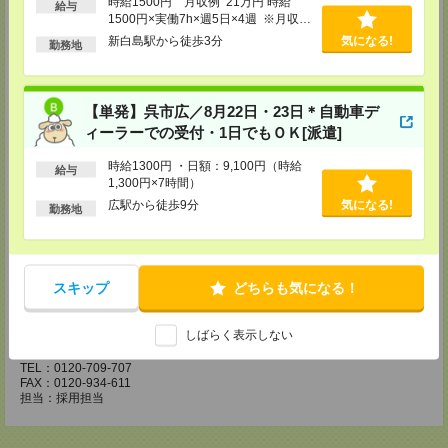
時給1500円 月収例 21万円 時給
給与
〒730-0031
1500円×実働7h×週5日×4週 ※月収例
広島県広島市中区紙屋町2丁目1番地22号 広島興銀ビル11階
を保証するものではありません。
TEL：0120-709-707
新白島駅から徒歩3分
気になる!
勤務地
FAX：0120-934-504
担当：採用担当
松山営業所
【単発】呉市広／8月22日・23日＊自動車デ
〒790-0003
ィーラーでの受付・1日でもＯＫ[派遣]
愛媛県松山市三番町7丁目1番地21号 ジブラルタ生命松山ビル8階
TEL：0120-709-707
FAX：0120-709-890
時給1300円 ・日額：9,100円（時給
給与
担当：採用担当
1,300円×7時間）
広駅から徒歩9分
気になる!
福岡営業所
勤務地
〒810-0801
福岡県福岡市博多区中洲5丁目6番24号 第6ガーデンビル2階
TEL：0120-709-707
FAX：0120-709-927
スキップ
どちらも気になる！
担当：採用担当
熊本営業所
しばらく表示しない
〒860-0806
熊本県熊本市中央区花畑町4番1号 太陽生命熊本第2ビル9階
TEL：0120-709-707
FAX：0120-934-611
担当：採用担当