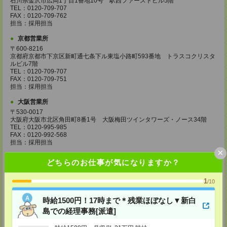
石川県金沢市広岡1丁目1番地10号 駅西ファーストビル5階
TEL：0120-709-707
FAX：0120-709-762
担当：採用担当
京都営業所
〒600-8216
京都府京都市下京区新町通七条下ル東塩小路町593番地 トラスコクリスタ
ルビル7階
TEL：0120-709-707
FAX：0120-709-751
担当：採用担当
大阪営業所
〒530-0017
大阪府大阪市北区角田町8番1号 大阪梅田ツインタワーズ・ノース34階
TEL：0120-995-985
FAX：0120-992-568
担当：採用担当
×
神戸営業所
どちらのお仕事が気になりますか？
〒650-0044
兵庫県神戸市中央区東川崎町1丁目3番3号 神戸ハーバーランドセンタービ
1
/10
ル18階
TEL：0120-995-984
FAX：0120-709-785
時給1500円！17時まで＊残業ほぼなし▼新白
担当：採用担当
島での経理事務[派遣]
広島営業所