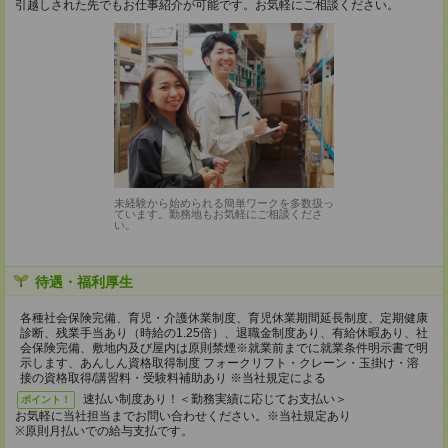
引越しされた先でもお仕事紹介が可能です。お気軽にご相談ください。
未経験から始められる簡単ワークを多数扱っ
ています。勤務地もお気軽にご相談くださ
い。
待遇・福利厚生
各種社会保険完備、育児・介護休業制度、育児休業期間延長制度、定期健康
診断、残業手当あり（時給の1.25倍）、退職金制度あり、有給休暇あり、社
会保険完備、敷地内及び屋内は原則禁煙※就業前までに就業条件明示書で明
示します、あんしん資格取得制度 フォークリフト・クレーン・玉掛け・溶
接の資格取得/講習料・受験料補助あり ※当社規定による
速払い制度あり！＜勤務実績に応じてお支払い＞
ポイント！
お気軽に当社担当までお問い合わせください。※当社規定あり
※原則月払いでの給与支払です。