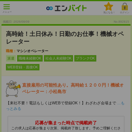
0
メニュー
気になる！
ログイン
掲載日 :2026
/
08
/
09
No.892815
高時給！土日休み！日勤のお仕事！機械オペ
レーター
職種：
マシンオペレーター
派遣
職種未経験OK
社会人未経験OK
ブランクOK
WEB登録・面接OK
直接雇用の可能性あり。高時給１２００円！機械オ
ペレーター：小松島市
【来社不要！電話もしくはWEBで登録OK！】わざわざ会場まで
...も
っとみる
応募が集まった時点で掲載終了
この求人は応募が集まり次第、掲載終了致します。予めご理解くださ