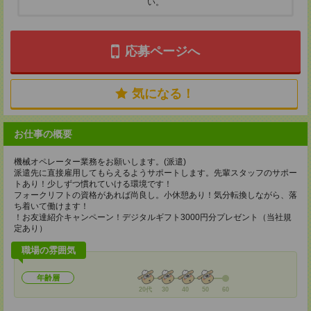
い。
応募ページへ
気になる！
お仕事の概要
機械オペレーター業務をお願いします。(派遣)
派遣先に直接雇用してもらえるようサポートします。先輩スタッフのサポー
トあり！少しずつ慣れていける環境です！
フォークリフトの資格があれば尚良し。小休憩あり！気分転換しながら、落
ち着いて働けます！
！お友達紹介キャンペーン！デジタルギフト3000円分プレゼント（当社規
定あり）
職場の雰囲気
年齢層
20代
30
40
50
60