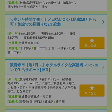
[勤務地]
土橋(広島県)駅から徒歩5分
/
本川町駅から
徒歩8分
/
十日市町駅から徒歩
＼空いた時間で働く！／日払いOK×1勤務2.8万円も
可！施設での見回りなど[派遣]
[給 与]
時給1550円～ 夜勤時給1880円～ 日収
2.8万円～（夜勤時給1880円×15h）
[交通費]
交通費全額支給
気になる！
[勤務地]
廿日市駅
/
廿日市市役所前・平良駅
/
広電
廿日市駅
/
…
観音寺市【週1日～】ホテルライクな高齢者マンショ
ンで生活サポート[派遣]
[給 与]
無資格未経験：時給1250円～ 経験者：
時給1350円～ ★日払い／週払い制度あり（月払
いも選べます）※稼働開始時は手続き完了次第のお
支払いとなります。
気になる！
[交通費]
交通費全額支給※規定有
[勤務地]
観音寺(香川県)駅
/
箕浦駅
/
豊浜駅