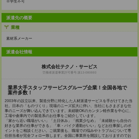
※学生不可
派遣先の概要
業種
素材系メーカー
派遣会社情報
株式会社テクノ・サービス
労働者派遣事業許可番号:派13-080693
業界大手スタッフサービスグループ企業！全国各地で
案件多数！
2003年の設立以来、製造分野に特化した人材派遣サービスを手がけてきた当
社。日本の「ものづくり」現場のニーズ拡大に伴い、当社にもさまざまな仕
事のニーズが舞い込んできています。未経験OKのカンタン軽作業を中心に、
工場や倉庫内での製造系のお仕事をご紹介しています。
「家から近い職場がいい」「土日休み」「残業少なめ」「未経験から自分の
好きな業界の仕事ができる」「車・バイク通勤がいい」などお仕事探しのポ
イントをご相談ください。ご就業後も、職場での悩みやトラブルについて専
任担当者が完全フォロー致します。全国に事業所を開設しておりますのでお