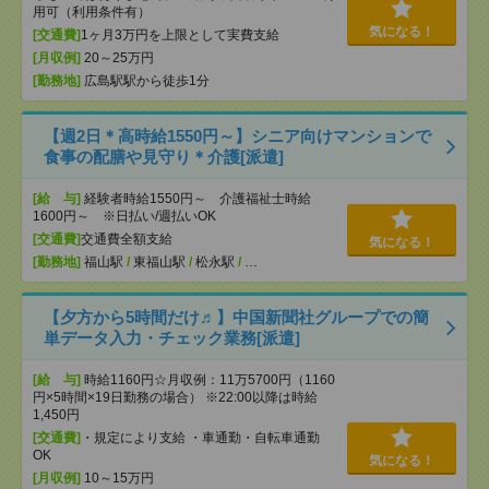
用可（利用条件有）
気になる！
[交通費]
1ヶ月3万円を上限として実費支給
[月収例]
20～25万円
[勤務地]
広島駅駅から徒歩1分
【週2日＊高時給1550円～】シニア向けマンションで
食事の配膳や見守り＊介護[派遣]
[給 与]
経験者時給1550円～ 介護福祉士時給
1600円～ ※日払い/週払いOK
[交通費]
交通費全額支給
気になる！
[勤務地]
福山駅
/
東福山駅
/
松永駅
/
…
【夕方から5時間だけ♬】中国新聞社グループでの簡
単データ入力・チェック業務[派遣]
[給 与]
時給1160円☆月収例：11万5700円（1160
円×5時間×19日勤務の場合） ※22:00以降は時給
1,450円
[交通費]
・規定により支給 ・車通勤・自転車通勤
OK
気になる！
[月収例]
10～15万円