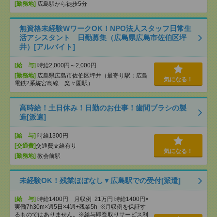
[勤務地]
広島駅から徒歩5分
無資格未経験WワークOK！NPO法人スタッフ日常生
活アシスタント 日勤募集（広島県広島市佐伯区坪
井）[アルバイト]
[給 与]
時給2,000円～2,000円
[勤務地]
広島県広島市佐伯区坪井（最寄り駅：広島
気になる！
電鉄2系統宮島線 楽々園駅）
高時給！土日休み！日勤のお仕事！歯間ブラシの製
造[派遣]
[給 与]
時給1300円
[交通費]
交通費支給有り
気になる！
[勤務地]
教会前駅
未経験OK！残業ほぼなし▼広島駅での受付[派遣]
[給 与]
時給1400円 月収例 21万円 時給1400円×
実働7h30m×週5日×4週+残業5h ※月収例を保証す
るものではありません。※給与即受取りサービス利