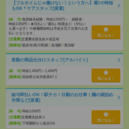
【フルタイムじゃ働けない！という方へ】週1や時短
もOK＊ケアスタッフ[派遣]
[給 与]
無資格未経験：時給1250円～ 経験者：
時給1350円～★日払い／週払い制度あり（月払い
も選べます）※稼働開始時は手続き完了次第のお支
払いとなります。
気になる！
[交通費]
交通費全額支給※規定有
[勤務地]
観音寺(香川県)駅
/
箕浦駅
/
豊浜駅
夜勤の商品仕分けスタッフ[アルバイト]
[給 与]
時給1,400円～1,400円
[勤務地]
高知県土佐市新居67-1
気になる！
給与即払いOK！駅チカ！日勤のお仕事！麺の袋詰め
作業など[派遣]
[給 与]
時給1200円
[交通費]
交通費支給有り
気になる！
[勤務地]
下祇園駅から徒歩2分