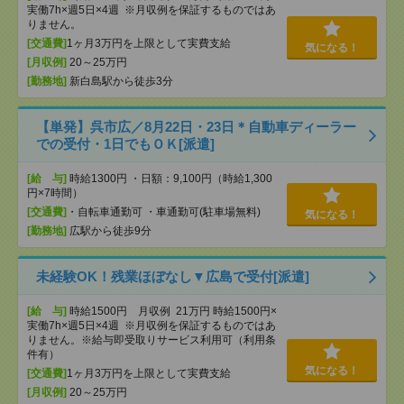
実働7h×週5日×4週 ※月収例を保証するものではあ
りません。
[交通費]
1ヶ月3万円を上限として実費支給
気になる！
[月収例]
20～25万円
[勤務地]
新白島駅から徒歩3分
【単発】呉市広／8月22日・23日＊自動車ディーラー
での受付・1日でもＯＫ[派遣]
[給 与]
時給1300円 ・日額：9,100円（時給1,300
円×7時間）
[交通費]
・自転車通勤可 ・車通勤可(駐車場無料)
気になる！
[勤務地]
広駅から徒歩9分
未経験OK！残業ほぼなし▼広島で受付[派遣]
[給 与]
時給1500円 月収例 21万円 時給1500円×
実働7h×週5日×4週 ※月収例を保証するものではあ
りません。※給与即受取りサービス利用可（利用条
件有）
気になる！
[交通費]
1ヶ月3万円を上限として実費支給
[月収例]
20～25万円