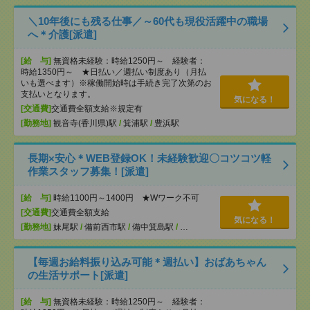
＼10年後にも残る仕事／～60代も現役活躍中の職場
へ＊介護[派遣]
[給 与]
無資格未経験：時給1250円～ 経験者：
時給1350円～ ★日払い／週払い制度あり（月払
いも選べます）※稼働開始時は手続き完了次第のお
支払いとなります。
気になる！
[交通費]
交通費全額支給※規定有
[勤務地]
観音寺(香川県)駅
/
箕浦駅
/
豊浜駅
長期×安心＊WEB登録OK！未経験歓迎〇コツコツ軽
作業スタッフ募集！[派遣]
[給 与]
時給1100円～1400円 ★Wワーク不可
[交通費]
交通費全額支給
気になる！
[勤務地]
妹尾駅
/
備前西市駅
/
備中箕島駅
/
…
【毎週お給料振り込み可能＊週払い】おばあちゃん
の生活サポート[派遣]
[給 与]
無資格未経験：時給1250円～ 経験者：