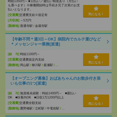
時給1350円～★日払い／週払い制度あり（月払い
も選べます）※稼働開始時は手続き完了次第のお支
払いとなります。
気になる！
[交通費]
交通費支給※規定有
[月収例]
～5万円
[勤務地]
善通寺駅
/
金蔵寺駅
【年齢不問＊週3日～OK】病院内でカルテ運びなど
＊メッセンジャー業務[派遣]
[給 与]
時給1100円～
[交通費]
交通費規定内支給
気になる！
[勤務地]
岡山駅
/
柳川駅
/
庭瀬駅
/
…
【オープニング募集】おばあちゃんのお散歩付き添
いも仕事の1つ[派遣]
[給 与]
無資格未経験：時給1400円～ ■週払い
OK ■扶養内OK ■日収1万1200円以上
[交通費]
交通費全額支給
気になる！
[勤務地]
鷹野橋駅
/
立町駅
/
中電前駅
/
…