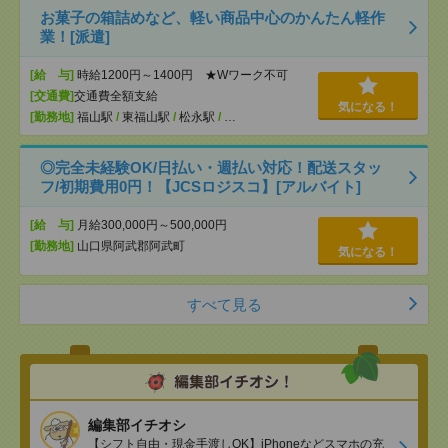
お菓子の箱詰めなど、軽い商品中心のかんたん軽作
業！[派遣]
[給 与]
時給1200円～1400円 ★Wワーク不可
[交通費]
交通費全額支給
気になる！
[勤務地]
福山駅
/
東福山駅
/
松永駅
/
…
◎完全未経験OK/日払い・週払い対応！配送スタッ
フ/初期費用0円！【JCSロジスコ】[アルバイト]
[給 与]
月給300,000円～500,000円
[勤務地]
山口県阿武郡阿武町
気になる！
すべて見る
編集部イチオシ
【シフト自由・現金手渡しOK】iPhoneなどスマホの充