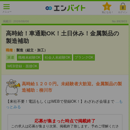
0
メニュー
気になる！
ログイン
掲載日 :2026
/
08
/
06
No.892803
高時給！車通勤OK！土日休み！金属製品の
製造補助
職種：
製造（組立・加工）
派遣
職種未経験OK
社会人未経験OK
ブランクOK
WEB登録・面接OK
高時給１２００円。未経験者大歓迎。金属製品の製
造補助：柳川市
【来社不要！電話もしくはWEBで登録OK！】わざわざ会場まで
...も
っとみる
応募が集まった時点で掲載終了
この求人は応募が集まり次第、掲載終了致します。予めご理解くださ