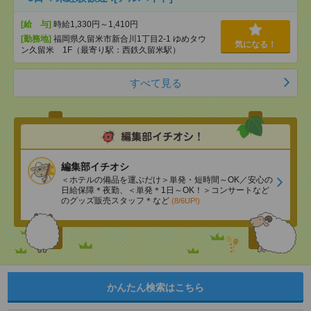
[給 与]
時給1,330円～1,410円
[勤務地]
福岡県久留米市新合川1丁目2-1 ゆめタウ
気になる！
ン久留米 1F（最寄り駅：西鉄久留米駅）
すべて見る
編集部イチオシ
＜ホテルの備品を運ぶだけ＞単発・短時間～OK／安心の
日給保障＊夜勤、＜単発＊1日～OK！＞コンサートなど
のグッズ販売スタッフ＊など
(8/6UP!)
かんたん検索はこちら