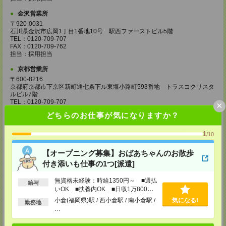
金沢営業所
〒920-0031
石川県金沢市広岡1丁目1番地10号 駅西ファーストビル5階
TEL：0120-709-707
FAX：0120-709-762
担当：採用担当
京都営業所
〒600-8216
京都府京都市下京区新町通七条下ル東塩小路町593番地 トラスコクリスタ
ルビル7階
TEL：0120-709-707
×
FAX：0120-709-751
どちらのお仕事が気になりますか？
担当：採用担当
大阪営業所
1
/10
〒530-0017
大阪府大阪市北区角田町8番1号 大阪梅田ツインタワーズ・ノース34階
【オープニング募集】おばあちゃんのお散歩
TEL：0120-995-985
付き添いも仕事の1つ[派遣]
FAX：0120-992-568
担当：採用担当
無資格未経験：時給1350円～ ■週払
給与
神戸営業所
いOK ■扶養内OK ■日収1万800円
以上
〒650-0044
小倉(福岡県)駅 / 西小倉駅 / 南小倉駅 /
気になる!
勤務地
兵庫県神戸市中央区東川崎町1丁目3番3号 神戸ハーバーランドセンタービ
…
ル18階
TEL：0120-995-984