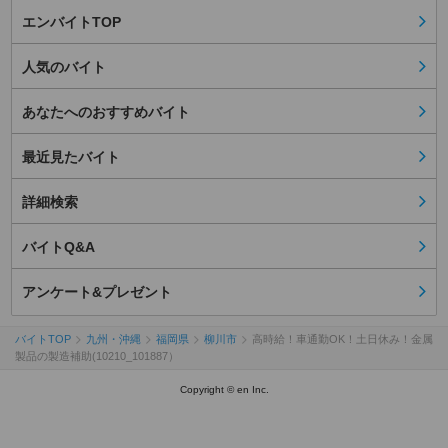
エンバイトTOP
人気のバイト
あなたへのおすすめバイト
最近見たバイト
詳細検索
バイトQ&A
アンケート&プレゼント
バイトTOP
九州・沖縄
福岡県
柳川市
高時給！車通勤OK！土日休み！金属
製品の製造補助(10210_101887）
Copyright © en Inc.