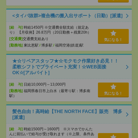
<タイパ抜群>複合機の搬入出サポート（日勤）[派遣]
[給 与]
時給1450円 ※交通費全額支給（規定あ
り） 【月収例】26.8万円（20日勤務＋残業20h）
[交通費]
交通費支給あり
気になる！
[勤務地]
東比恵駅
/
博多駅
/
福岡空港(鉄道)駅
★☆リペアスタッフ★☆モクモク作業好き必見！！
柔軟シフトでプライベート充実！☆WEB面接
OK☆[アルバイト]
[給 与]
日給10,000円～13,000円
[勤務地]
福岡県春日市上白水（最寄り駅：博多南
気になる！
駅）
髪色自由！高時給【THE NORTH FACE】販売 博多
[派遣]
[給 与]
時給1500円～1600円 ※スマホでかんた
んに前払いで給与が受け取れます（※上限、条件あ