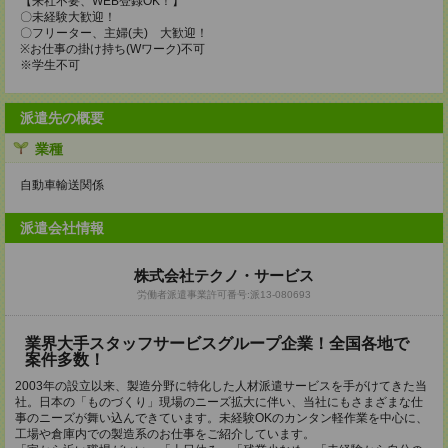
【来社不要、WEB登録OK！】
〇未経験大歓迎！
〇フリーター、主婦(夫) 大歓迎！
※お仕事の掛け持ち(Wワーク)不可
※学生不可
派遣先の概要
業種
自動車輸送関係
派遣会社情報
株式会社テクノ・サービス
労働者派遣事業許可番号:派13-080693
業界大手スタッフサービスグループ企業！全国各地で
案件多数！
2003年の設立以来、製造分野に特化した人材派遣サービスを手がけてきた当
社。日本の「ものづくり」現場のニーズ拡大に伴い、当社にもさまざまな仕
事のニーズが舞い込んできています。未経験OKのカンタン軽作業を中心に、
工場や倉庫内での製造系のお仕事をご紹介しています。