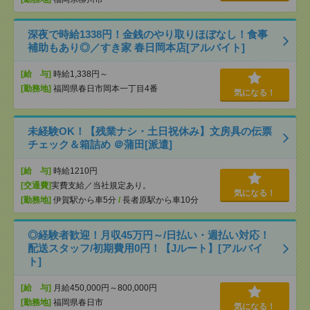
深夜で時給1338円！金銭のやり取りほぼなし！食事
補助もあり◎／すき家 春日岡本店[アルバイト]
[給 与]
時給1,338円～
[勤務地]
福岡県春日市岡本一丁目4番
気になる！
未経験OK！【残業ナシ・土日祝休み】文房具の伝票
チェック＆箱詰め ＠蒲田[派遣]
[給 与]
時給1210円
[交通費]
実費支給／当社規定あり。
気になる！
[勤務地]
伊賀駅から車5分
/
長者原駅から車10分
◎経験者歓迎！月収45万円～/日払い・週払い対応！
配送スタッフ/初期費用0円！【Jルート】[アルバイ
ト]
[給 与]
月給450,000円～800,000円
[勤務地]
福岡県春日市
気になる！