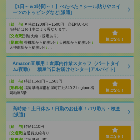
【1日～＆3時間～！】ぺたぺた＊シール貼りやスイ
ーツのトッピングなど[派遣]
[給 与]
▼時給1200円～1500円 ◎日払いOK！
※時給はお仕事により異なります。
[交通費]
別途支給（規定あり）
気になる！
[勤務地]
香椎駅から徒歩5分
/
天神駅から徒歩5分
/
天神南駅から徒歩5分
/
…
Amazon直雇用！倉庫内作業スタッフ（パートタイ
ム/夜勤）｜糟屋当日お届けセンター[アルバイト]
[給 与]
時給1,563円～1,563円
[勤務地]
福岡県糟屋郡粕屋町江辻840-2 Logiport福
気になる！
岡粕屋3階
高時給！土日休み！日勤のお仕事！バリ取り・検査
[派遣]
[給 与]
時給1110円
[交通費]
交通費支給有り
気になる！
[勤務地]
福岡県柳川市