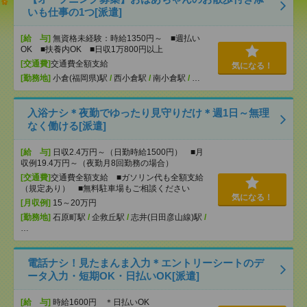
いも仕事の1つ[派遣]
[給 与]
無資格未経験：時給1350円～ ■週払い
OK ■扶養内OK ■日収1万800円以上
[交通費]
交通費全額支給
気になる！
[勤務地]
小倉(福岡県)駅
/
西小倉駅
/
南小倉駅
/
…
入浴ナシ＊夜勤でゆったり見守りだけ＊週1日～無理
なく働ける[派遣]
[給 与]
日収2.4万円～（日勤時給1500円） ■月
収例19.4万円～（夜勤月8回勤務の場合）
[交通費]
交通費全額支給 ■ガソリン代も全額支給
（規定あり） ■無料駐車場もご相談ください
気になる！
[月収例]
15～20万円
[勤務地]
石原町駅
/
企救丘駅
/
志井(日田彦山線)駅
/
…
電話ナシ！見たまんま入力＊エントリーシートのデ
ータ入力・短期OK・日払いOK[派遣]
[給 与]
時給1600円 ＊日払いOK