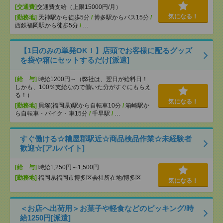
[交通費]
交通費支給（上限15000円/月）
気になる！
[勤務地]
天神駅から徒歩5分
/
博多駅からバス15分
/
西鉄福岡駅から徒歩5分
/
…
【1日のみの単発OK！】店頭でお客様に配るグッズ
を袋や箱にセットするだけ[派遣]
[給 与]
時給1200円～（弊社は、翌日が給料日！
しかも、100％支給なので働いた分がすぐにもらえ
る！）
気になる！
[勤務地]
貝塚(福岡県)駅から自転車10分
/
箱崎駅か
ら自転車・バイク・車15分
/
千早駅
/
…
すぐ働ける☆糟屋郡駅近☆商品検品作業☆未経験者
歓迎☆[アルバイト]
[給 与]
時給1,250円～1,500円
[勤務地]
福岡県福岡市博多区会社所在地/博多区
気になる！
＜お店へ出荷用＞お菓子や軽食などのピッキング/時
給1250円[派遣]