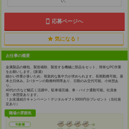
い。
応募ページへ
気になる！
お仕事の概要
金属製品の梱包、製造補助、製造する機械に部品をセット、簡単なPC作業
をお願いします。(派遣)
細かい作業が多いため、視覚的な集中力が求められます。長期勤務可能。基
本土日休み。2パターンの勤務時間帯あり、日勤のみ交代可能。小休憩あ
り。
40代の方など幅広く活躍中。駐車場完備、車・バイク通勤可能。社員食
堂・休憩室あります。
！お友達紹介キャンペーン！デジタルギフト3000円分プレゼント（当社規
定あり）
職場の雰囲気
年齢層