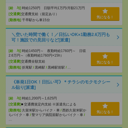
[給 与]
時給1250円 日額平均1万円/月額21万円
[交通費]
交通費支給（規定あり）
気になる！
[勤務地]
千早駅から車15分
＼空いた時間で働く！／日払いOK×1勤務2.6万円も
可！施設での見回りなど[派遣]
[給 与]
時給1450円～ 夜勤時給1760円～ 日収
2.6万円～（夜勤時給1760円×15h）
[交通費]
交通費全額支給
気になる！
[勤務地]
折尾駅
/
黒崎駅
/
黒崎駅前駅
/
…
《単発1日OK！日払い可》＊チラシのモクモクシー
ル貼り[派遣]
[給 与]
時給1,200円～1,625円
[交通費]
■ 交通費規定内支給 ※派遣先による
[勤務地]
久留米駅からバイク・車
/
西鉄久留米駅か
気になる！
らバイク・車
/
聖マリア病院前駅からバイク・車
/
…