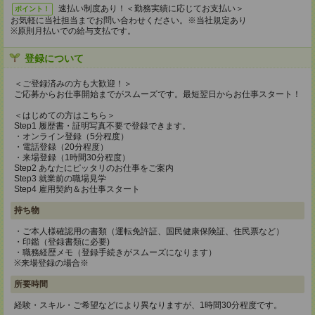
速払い制度あり！＜勤務実績に応じてお支払い＞
ポイント！
お気軽に当社担当までお問い合わせください。※当社規定あり
※原則月払いでの給与支払です。
登録について
＜ご登録済みの方も大歓迎！＞
ご応募からお仕事開始までがスムーズです。最短翌日からお仕事スタート！
＜はじめての方はこちら＞
Step1 履歴書・証明写真不要で登録できます。
・オンライン登録（5分程度）
・電話登録（20分程度）
・来場登録（1時間30分程度）
Step2 あなたにピッタリのお仕事をご案内
Step3 就業前の職場見学
Step4 雇用契約＆お仕事スタート
持ち物
・ご本人様確認用の書類（運転免許証、国民健康保険証、住民票など）
・印鑑（登録書類に必要)
・職務経歴メモ（登録手続きがスムーズになります）
※来場登録の場合※
所要時間
経験・スキル・ご希望などにより異なりますが、1時間30分程度です。