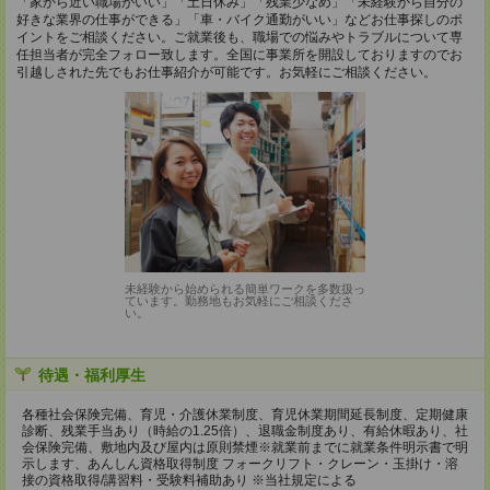
「家から近い職場がいい」「土日休み」「残業少なめ」「未経験から自分の
好きな業界の仕事ができる」「車・バイク通勤がいい」などお仕事探しのポ
イントをご相談ください。ご就業後も、職場での悩みやトラブルについて専
任担当者が完全フォロー致します。全国に事業所を開設しておりますのでお
引越しされた先でもお仕事紹介が可能です。お気軽にご相談ください。
未経験から始められる簡単ワークを多数扱っ
ています。勤務地もお気軽にご相談くださ
い。
待遇・福利厚生
各種社会保険完備、育児・介護休業制度、育児休業期間延長制度、定期健康
診断、残業手当あり（時給の1.25倍）、退職金制度あり、有給休暇あり、社
会保険完備、敷地内及び屋内は原則禁煙※就業前までに就業条件明示書で明
示します、あんしん資格取得制度 フォークリフト・クレーン・玉掛け・溶
接の資格取得/講習料・受験料補助あり ※当社規定による