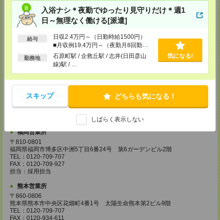
FAX：0120-709-785
入浴ナシ＊夜勤でゆったり見守りだけ＊週1
担当：採用担当
日～無理なく働ける[派遣]
広島営業所
〒730-0031
日収2.4万円～（日勤時給1500円）
給与
広島県広島市中区紙屋町2丁目1番地22号 広島興銀ビル11階
■月収例19.4万円～（夜勤月8回勤務
TEL：0120-709-707
の場合）
石原町駅 / 企救丘駅 / 志井(日田彦山
気になる!
FAX：0120-934-504
勤務地
担当：採用担当
線)駅 / …
松山営業所
〒790-0003
スキップ
愛媛県松山市三番町7丁目1番地21号 ジブラルタ生命松山ビル8階
どちらも気になる！
TEL：0120-709-707
FAX：0120-709-890
担当：採用担当
しばらく表示しない
福岡営業所
〒810-0801
福岡県福岡市博多区中洲5丁目6番24号 第6ガーデンビル2階
TEL：0120-709-707
FAX：0120-709-927
担当：採用担当
熊本営業所
〒860-0806
熊本県熊本市中央区花畑町4番1号 太陽生命熊本第2ビル9階
TEL：0120-709-707
FAX：0120-934-611