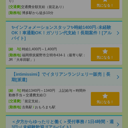
り）
気になる！
[交通費]
交通費全額支給（規定あり）
[勤務地]
博多駅から徒歩10分
✨インフォメーションスタッフ✨時給1400円♪未経験
OK！車通勤OK！ガソリン代支給！長期案件！[アル
バイト]
[給 与]
時給1,400円～1,400円
[勤務地]
福岡県筑紫野市立明寺434-1（最寄り駅：
気になる！
JR「大牟田駅」）
【intimissimi】でイタリアンランジェリー販売｜長
期[派遣]
[給 与]
時給1340円～1340円 上記給与＋時間外
勤務手当＋交通費支給◎
[交通費]
「規定支給」
気になる！
[勤務地]
古島駅
/
おもろまち駅
＜夕方からゆったりと働く＞受付事務 / 1日4時間・週
3日~/ 未経験歓迎 ![アルバイト]