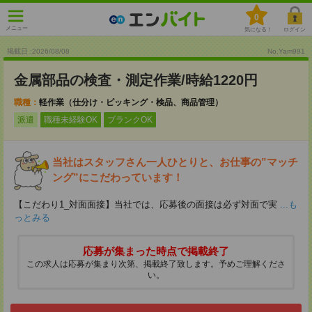
0
メニュー
気になる！
ログイン
掲載日 :2026
/
08
/
08
No.Yam991
金属部品の検査・測定作業/時給1220円
職種：
軽作業（仕分け・ピッキング・検品、商品管理）
派遣
職種未経験OK
ブランクOK
当社はスタッフさん一人ひとりと、お仕事の”マッチ
ング”にこだわっています！
【こだわり1_対面面接】当社では、応募後の面接は必ず対面で実
...も
っとみる
応募が集まった時点で掲載終了
この求人は応募が集まり次第、掲載終了致します。予めご理解くださ
い。