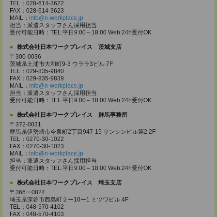
TEL：028-614-3622
FAX：028-614-3623
MAIL：
info@n-workplace.jp
担当：派遣スタッフさん採用担当
受付可能日時：TEL:平日9:00～18:00 Web:24h受付OK
株式会社日本ワークプレイス 茨城支店
〒300-0036
茨城県土浦市大和町9-3 ウララ3ビル 7F
TEL：029-835-9840
FAX：029-835-9839
MAIL：
info@n-workplace.jp
担当：派遣スタッフさん採用担当
受付可能日時：TEL:平日9:00～18:00 Web:24h受付OK
株式会社日本ワークプレイス 群馬事務所
〒372-0031
群馬県伊勢崎市今泉町2丁目947-15 サンシンビル第2 2F
TEL：0270-30-1022
FAX：0270-30-1023
MAIL：
info@n-workplace.jp
担当：派遣スタッフさん採用担当
受付可能日時：TEL:平日9:00～18:00 Web:24h受付OK
株式会社日本ワークプレイス 埼玉支店
〒366ー0824
埼玉県深谷市西島町２ー10ー1 ミツワビル 4F
TEL：048-570-4102
FAX：048-570-4103