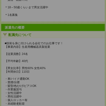
＊18～50歳くらいまで男女活躍中
＊1名募集
派遣先の概要
配属先について
■技術を身に付けられる会社でのお仕事です！
【事業内容】生産用機械器具製造業
【従業員数】24名
【平均年齢】40代
【男女比率】男性60% 女性40%
【年間休日】110日
・車/バイク通勤OK
・禁煙/分煙
・髪型/色/ひげ/ピアスOK
・作業服貸与
・女性活躍中
・男性活躍中
・個人ロッカー有
・未経験者歓迎