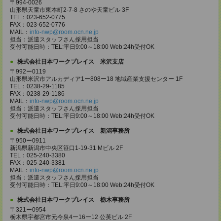
〒994-0026
山形県天童市東本町2-7-8 さのや天童ビル 3F
TEL：023-652-0775
FAX：023-652-0776
MAIL：
info-nwp@room.ocn.ne.jp
担当：派遣スタッフさん採用担当
受付可能日時：TEL:平日9:00～18:00 Web:24h受付OK
株式会社日本ワークプレイス 米沢支店
〒992ー0119
山形県米沢市アルカディア1ー808ー18 地域産業支援センター 1F
TEL：0238-29-1185
FAX：0238-29-1186
MAIL：
info-nwp@room.ocn.ne.jp
担当：派遣スタッフさん採用担当
受付可能日時：TEL:平日9:00～18:00 Web:24h受付OK
株式会社日本ワークプレイス 新潟事務所
〒950ー0911
新潟県新潟市中央区笹口1-19-31 Mビル 2F
TEL：025-240-3380
FAX：025-240-3381
MAIL：
info-nwp@room.ocn.ne.jp
担当：派遣スタッフさん採用担当
受付可能日時：TEL:平日9:00～18:00 Web:24h受付OK
株式会社日本ワークプレイス 栃木事務所
〒321ー0954
栃木県宇都宮市元今泉4ー16ー12 公英ビル 2F