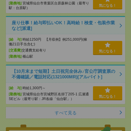
[勤務地]
宮城県仙台市青葉区台原森林公園（最寄り
気になる！
駅：台原駅）
座り仕事！給与即払いOK！高時給！検査・包装作業
など[派遣]
[給 与]
時給1250円 【月収例】例251,000円(稼
働21日手当含む)
[交通費]
交通費支給有り
気になる！
[勤務地]
楯山駅
【10月末まで短期】土日祝完全休み♪官公庁調査票の
不備確認／電話対応(1321000MR)[アルバイト]
[給 与]
時給1,300円～
[勤務地]
宮城県仙台市宮城野区名掛丁205-1 広瀬通
気になる！
SEビル（最寄り駅：JR各線「仙台駅」）
すべて見る