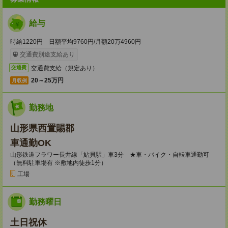
給与
時給1220円 日額平均9760円/月額20万4960円
交通費別途支給あり
交通費支給（規定あり）
交通費
20～25万円
月収例
勤務地
山形県西置賜郡
車通勤OK
山形鉄道フラワー長井線「鮎貝駅」車3分 ★車・バイク・自転車通勤可
（無料駐車場有 ※敷地内徒歩1分）
工場
勤務曜日
土日祝休