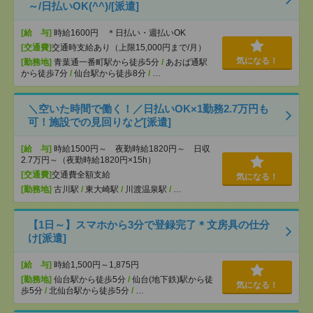
～/日払いOK(^^)/[派遣]
[給 与]
時給1600円 ＊日払い・週払いOK
[交通費]
交通時支給あり（上限15,000円まで/月）
気になる！
[勤務地]
青葉通一番町駅から徒歩5分
/
あおば通駅
から徒歩7分
/
仙台駅から徒歩8分
/
…
＼空いた時間で働く！／日払いOK×1勤務2.7万円も
可！施設での見回りなど[派遣]
[給 与]
時給1500円～ 夜勤時給1820円～ 日収
2.7万円～（夜勤時給1820円×15h）
[交通費]
交通費全額支給
気になる！
[勤務地]
古川駅
/
東大崎駅
/
川渡温泉駅
/
…
【1日～】スマホから3分で登録完了＊文房具の仕分
け[派遣]
[給 与]
時給1,500円～1,875円
[勤務地]
仙台駅から徒歩5分
/
仙台(地下鉄)駅から徒
気になる！
歩5分
/
北仙台駅から徒歩5分
/
…