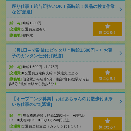
座り仕事！給与即払いOK！高時給！製品の検査作業
など[派遣]
[給 与]
時給1300円
[交通費]
交通費支給有り
気になる！
[勤務地]
鶴岡駅
〈月1日～で副業にピッタリ＊時給1,500円～〉お菓
子のカンタン仕分け[派遣]
[給 与]
時給1,500円～1,875円
[交通費]
■ 交通費規定内支給 ※派遣先による
気になる！
[勤務地]
仙台駅から徒歩5分
/
仙台(地下鉄)駅から徒
歩5分
/
北仙台駅から徒歩5分
/
…
【オープニング募集】おばあちゃんのお散歩付き添
いも仕事の1つ[派遣]
[給 与]
無資格未経験：時給1280円～ ■週払い
OK ■扶養内OK ■日収1万240円以上
[交通費]
交通費全額支給（ガソリン代もOK！）
気になる！