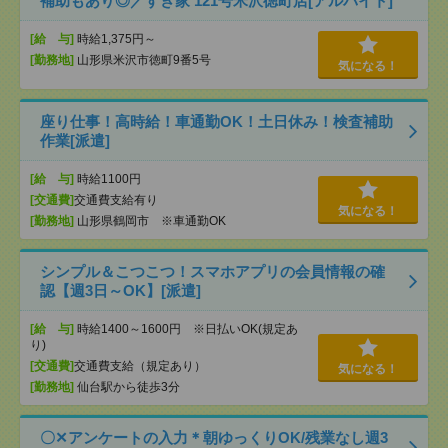
補助もあり◎／すき家 121号米沢徳町店[アルバイト]
[給 与]
時給1,375円～
[勤務地]
山形県米沢市徳町9番5号
気になる！
座り仕事！高時給！車通勤OK！土日休み！検査補助
作業[派遣]
[給 与]
時給1100円
[交通費]
交通費支給有り
気になる！
[勤務地]
山形県鶴岡市 ※車通勤OK
シンプル＆こつこつ！スマホアプリの会員情報の確
認【週3日～OK】[派遣]
[給 与]
時給1400～1600円 ※日払いOK(規定あ
り)
[交通費]
交通費支給（規定あり）
気になる！
[勤務地]
仙台駅から徒歩3分
〇✕アンケートの入力＊朝ゆっくりOK/残業なし週3