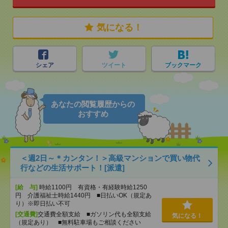
気になる！
シェア
ツイート
ブックマーク
あなたの閲覧履歴からの
おすすめ
＜週2日～＊カンタン！＞高級マンションで買い物代
行などの生活サポート！[派遣]
[給 与]
時給1100円 有資格・有経験時給1250
円 介護福祉士時給1440円 ■日払いOK（規定あ
り）※即日払い不可
[交通費]
交通費全額支給 ■ガソリン代も全額支給
気になる！
（規定あり） ■無料駐車場もご相談ください