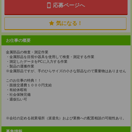
応募ページへ
気になる！
お仕事の概要
金属部品の検査・測定作業
・金属部品を目視や器具を使用して検査・測定する作業
・測定したデータをPCに入力する作業
・製品の運搬作業
※金属部品ですが、手のひらサイズの小さな部品なので重量物はありません
このお仕事の特典！！
・面接交通費１０００円支給
・有給休暇有
・社会保険完備
・週仮払い可
※会社の定める就業場所（派遣先）および業務への配置相談の可能性あり。
募集情報