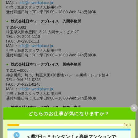
MAIL：
info@n-workplace.jp
担当：派遣スタッフさん採用担当
受付可能日時：TEL:平日9:00～18:00 Web:24h受付OK
株式会社日本ワークプレイス 入間事務所
〒358-0003
埼玉県入間市豊岡1-2-21 入間サントピア 2F
TEL：04-2901-1110
FAX：04-2901-1111
MAIL：
info@n-workplace.jp
担当：派遣スタッフさん採用担当
受付可能日時：TEL:平日9:00～18:00 Web:24h受付OK
株式会社日本ワークプレイス 川崎事務所
〒210ー0005
神奈川県川崎市川崎区東田町8番地 パレール川崎・レッド館 4F
TEL：044-221-0245
FAX：044-221-0246
MAIL：
info@n-workplace.jp
担当：派遣スタッフさん採用担当
受付可能日時：TEL:平日9:00～18:00 Web:24h受付OK
×
株式会社日本ワークプレイス 神奈川支店
どちらのお仕事が気になりますか？
〒243ー0432
神奈川県海老名市中央2ー9ー50 海老名プライムタワー 7F
TEL：046-236-4110
1
/10
FAX：046-236-4120
MAIL：
info@n-workplace.jp
＜週2日～＊カンタン！＞高級マンションで
担当：派遣スタッフさん採用担当