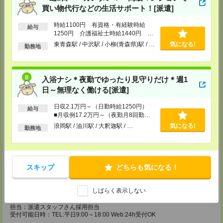
受付可能日時：TEL:平日9:00～18:00 Web:24h受付OK
買い物代行などの生活サポート！[派遣]
株式会社日本ワークプレイス 相模原事務所
時給1100円 有資格・有経験時給
給与
〒252-0231
1250円 介護福祉士時給1440円 ■
神奈川県相模原市中央区相模原4-1-20 アルファビル 3F
日払いOK（規定あり）※即日払い不
東青森駅 / 中沢駅 / 小柳(青森県)駅 / …
気になる!
TEL：042-786-5601
勤務地
可
FAX：042-786-5602
MAIL：
info@n-workplace.jp
担当：派遣スタッフさん採用担当
受付可能日時：TEL:平日9:00～18:00 Web:24h受付OK
入浴ナシ＊夜勤でゆったり見守りだけ＊週1
日～無理なく働ける[派遣]
株式会社日本ワークプレイス 平塚事務所
〒254ー0811
日収2.1万円～（日勤時給1250円）
神奈川県平塚市八重咲町 6ー1 平塚南口駅前ビル 6F
給与
■月収例17.2万円～（夜勤月8回勤務
TEL：0463-20-4080
FAX：0463-20-4081
の場合）
浪岡駅 / 油川駅 / 大釈迦駅 / …
気になる!
勤務地
MAIL：
info@n-workplace.jp
担当：派遣スタッフさん採用担当
受付可能日時：TEL:平日9:00～18:00 Web:24h受付OK
株式会社日本ワークプレイス 中部支店
スキップ
どちらも気になる！
〒491ー0858
愛知県一宮市栄1ー3ー29 東海ビル 3F
TEL：0586-26-0550
しばらく表示しない
FAX：0586-26-0551
MAIL：
info@n-workplace.jp
担当：派遣スタッフさん採用担当
受付可能日時：TEL:平日9:00～18:00 Web:24h受付OK