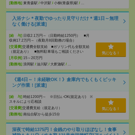
[勤務地]
東青森駅
/
中沢駅
/
小柳(青森県)駅
/
…
入浴ナシ＊夜勤でゆったり見守りだけ＊週1日～無理
なく働ける[派遣]
[給 与]
日収2.1万円～（日勤時給1250円） ■月
収例17.2万円～（夜勤月8回勤務の場合）
[交通費]
交通費全額支給 ■ガソリン代も全額支給
（規定あり） ■無料駐車場もご相談ください
気になる！
[月収例]
15～20万円
[勤務地]
浪岡駅
/
油川駅
/
大釈迦駅
/
…
《週4日～！未経験OK！》倉庫内でもくもくピッキ
ング作業！[派遣]
[給 与]
時給1200円～ ※日払いOK(規定あり) ※
スキルにより応相談
[交通費]
交通費支給（規定あり）
気になる！
[勤務地]
南仙台駅から徒歩15分
深夜で時給1375円！金銭のやり取りほぼなし！食事