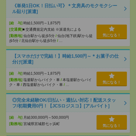
《単発1日OK！日払い可》＊文房具のモクモクシー
ル貼り[派遣]
[給 与]
時給1,500円～1,875円
[交通費]
■ 交通費規定内支給 ※派遣先による
気になる！
[勤務地]
仙台駅から徒歩5分
/
仙台(地下鉄)駅から徒
歩5分
/
北仙台駅から徒歩5分
/
…
【スマホだけで完結！】時給1,500円～＊お菓子の仕
分け[派遣]
[給 与]
時給1,500円～1,875円
[勤務地]
塩釜駅からバイク・車
/
本塩釜駅からバイ
気になる！
ク・車
/
西塩釜駅からバイク・車
/
…
◎完全未経験OK/日払い・週払い対応！配送スタッ
フ/初期費用0円！【JCSロジスコ】[アルバイト]
[給 与]
月給300,000円～500,000円
[勤務地]
宮城県宮城郡七ヶ浜町
気になる！