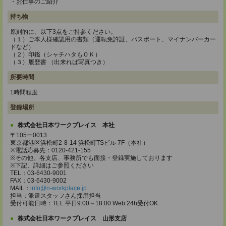
・お仕事のご紹介
持ち物
原則的に、以下3点をご持参ください。
（１）ご本人様確認用の書類（運転免許証、パスポート、マイナンバーカー
ドなど）
（２）印鑑（シャチハタもＯＫ）
（３）履歴書 （出来れば写真つき）
所要時間
1時間程度
登録場所
株式会社日本ワークプレイス 本社
〒105ー0013
東京都港区浜松町2-8-14 浜松町TSビル 7F（本社）
※電話応募先：0120-421-155
※その他、各支店、事務所でも面接・登録実施しております
※下記、詳細はご参照ください
TEL：03-6430-9001
FAX：03-6430-9002
MAIL：
info@n-workplace.jp
担当：派遣スタッフさん採用担当
受付可能日時：TEL:平日9:00～18:00 Web:24h受付OK
株式会社日本ワークプレイス 山形支店