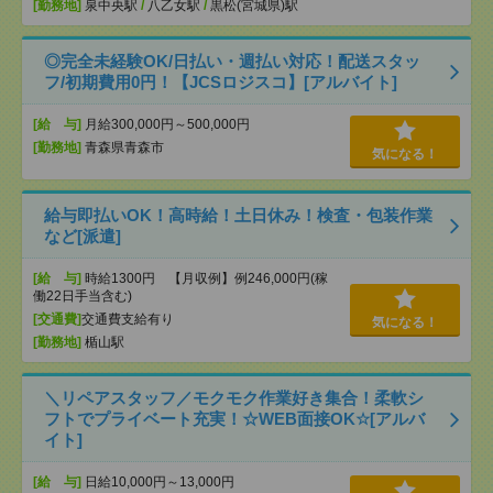
[勤務地]
泉中央駅
/
八乙女駅
/
黒松(宮城県)駅
◎完全未経験OK/日払い・週払い対応！配送スタッ
フ/初期費用0円！【JCSロジスコ】[アルバイト]
[給 与]
月給300,000円～500,000円
[勤務地]
青森県青森市
気になる！
給与即払いOK！高時給！土日休み！検査・包装作業
など[派遣]
[給 与]
時給1300円 【月収例】例246,000円(稼
働22日手当含む)
[交通費]
交通費支給有り
気になる！
[勤務地]
楯山駅
＼リペアスタッフ／モクモク作業好き集合！柔軟シ
フトでプライベート充実！☆WEB面接OK☆[アルバ
イト]
[給 与]
日給10,000円～13,000円