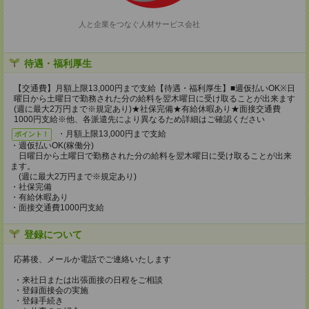
人と企業をつなぐ人材サービス会社
待遇・福利厚生
【交通費】月額上限13,000円まで支給【待遇・福利厚生】■週仮払いOK※日
曜日から土曜日で勤務された分の給料を翌木曜日に受け取ることが出来ます
(週に最大2万円まで※規定あり)★社保完備★有給休暇あり★面接交通費
1000円支給※他、各派遣先により異なるため詳細はご確認ください
・月額上限13,000円まで支給
ポイント！
・週仮払いOK(稼働分)
日曜日から土曜日で勤務された分の給料を翌木曜日に受け取ることが出来
ます。
(週に最大2万円まで※規定あり)
・社保完備
・有給休暇あり
・面接交通費1000円支給
登録について
応募後、メールか電話でご連絡いたします
・来社日または出張面接の日程をご相談
・登録面接会の実施
・登録手続き