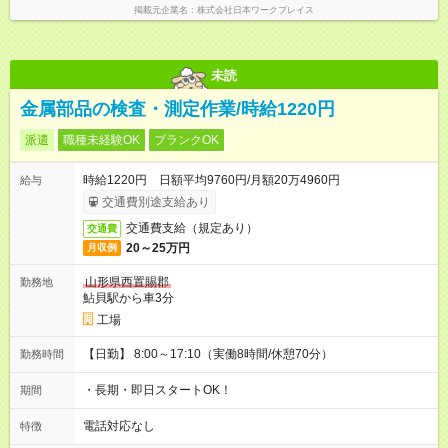
掲載元企業名
株式会社日本ワークプレイス
未読
金属部品の検査・測定作業/時給1220円
派遣
職種未経験OK
ブランクOK
時給1220円 日額平均9760円/月額20万4960円
給与
交通費別途支給あり
交通費支給（規定あり）
交通費
20～25万円
月収例
山形県西置賜郡
勤務地
鮎貝駅から車3分
工場
【日勤】 8:00～17:10（実働8時間/休憩70分）
勤務時間
・長期・即日スタートOK！
期間
電話対応なし
特徴