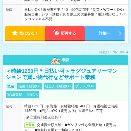
談ください。
日払いOK
/
履歴書不要
/
40～50代活躍中
/
副業・WワークOK
/
特徴
服装自由
/
シフト勤務
/
10名以上の大量募集
/
電話対応なし
/
パ
ソコンスキル不要
気になる！
応募する
詳細へ
掲載日：2026.08.04
未読
＜時給1250円＊日払い可＞ラグジュアリーマン
ションで買い物代行などサポート業務
派遣
職種未経験OK
社会人未経験OK
ブランクOK
WEB登録・面接OK
時給1250円 有資格・有経験時給1400円 介護福祉士時給
給与
1450円 ■日払いOK（規定あり）※即日払い不可
交通費別途支給あり
交通費全額支給 ■ガソリン代も全額支給（規定あ
交通費
り） ■無料駐車場もご相談ください