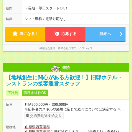
分） 3直／0：20～8：50（実働7時間30分/休憩60分）
・長期・即日スタートOK！
期間
シフト勤務
/
電話対応なし
特徴
気になる！
応募する
詳細へ
掲載元企業名
株式会社日本ワークプレイス
未読
【地域創生に関心がある方歓迎！】旧邸ホテル・
レストランの接客運営スタッフ
正社員
職種未経験OK
月給200,000円～300,000円
給与
※応募者のスキルや経験に応じて給与については決定する ※交通
費は別途支給 ※業務によりその他当直が必要な場合は当直手当
交通費別途支給あり
あり 【試用期間】試用期間なし
山形県西置賜郡
勤務地
山形県西置賜郡
白鷹町浅立１８３－１（最寄り駅：蚕桑駅）