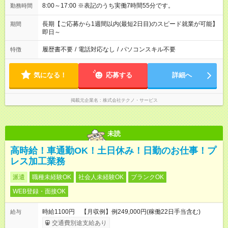
8:00～17:00 ※表記のうち実働7時間55分です。
勤務時間
長期【ご応募から1週間以内(最短2日目)のスピード就業が可能】
期間
即日～
履歴書不要
/
電話対応なし
/
パソコンスキル不要
特徴
気になる！
応募する
詳細へ
掲載元企業名
株式会社テクノ・サービス
未読
高時給！車通勤OK！土日休み！日勤のお仕事！プ
レス加工業務
派遣
職種未経験OK
社会人未経験OK
ブランクOK
WEB登録・面接OK
時給1100円 【月収例】例249,000円(稼働22日手当含む)
給与
交通費別途支給あり