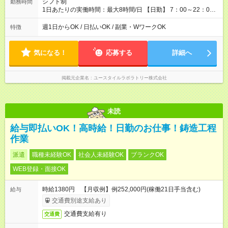
シフト制
勤務時間
1日あたりの実働時間：最大8時間/日 【日勤】 7：00～22：00
の間で4～8時間勤務（休憩時間は法定通り） ※週1日～OK ／ 1
日4時間から勤務OK ／ 夜勤なし ＊＊ 勤務時間例 ＊＊ ■7時
週1日からOK / 日払いOK / 副業・WワークOK
特徴
から11時 ■9時から18時 ■17時から21時 など ※訪問先により
変動 ※曜日固定（毎週同じ曜日勤務）
気になる！
応募する
詳細へ
掲載元企業名
ユースタイルラボラトリー株式会社
未読
給与即払いOK！高時給！日勤のお仕事！鋳造工程
作業
派遣
職種未経験OK
社会人未経験OK
ブランクOK
WEB登録・面接OK
時給1380円 【月収例】例252,000円(稼働21日手当含む)
給与
交通費別途支給あり
交通費支給有り
交通費