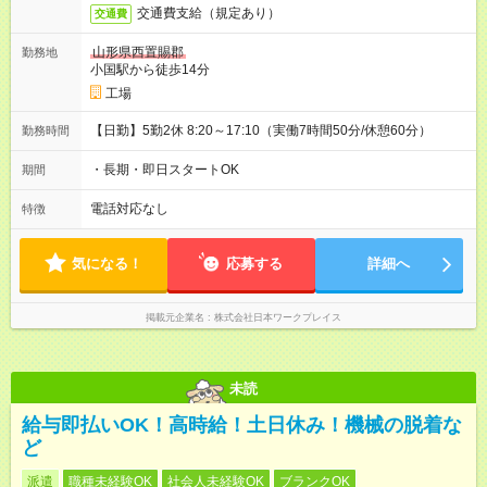
交通費支給（規定あり）
交通費
山形県西置賜郡
勤務地
小国駅から徒歩14分
工場
【日勤】5勤2休 8:20～17:10（実働7時間50分/休憩60分）
勤務時間
・長期・即日スタートOK
期間
電話対応なし
特徴
気になる！
応募する
詳細へ
掲載元企業名
株式会社日本ワークプレイス
未読
給与即払いOK！高時給！土日休み！機械の脱着な
ど
派遣
職種未経験OK
社会人未経験OK
ブランクOK