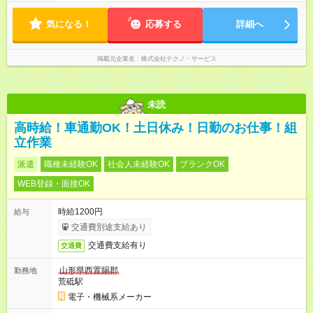
気になる！
応募する
詳細へ
掲載元企業名
株式会社テクノ・サービス
未読
高時給！車通勤OK！土日休み！日勤のお仕事！組
立作業
派遣
職種未経験OK
社会人未経験OK
ブランクOK
WEB登録・面接OK
時給1200円
給与
交通費別途支給あり
交通費支給有り
交通費
山形県西置賜郡
勤務地
荒砥駅
電子・機械系メーカー