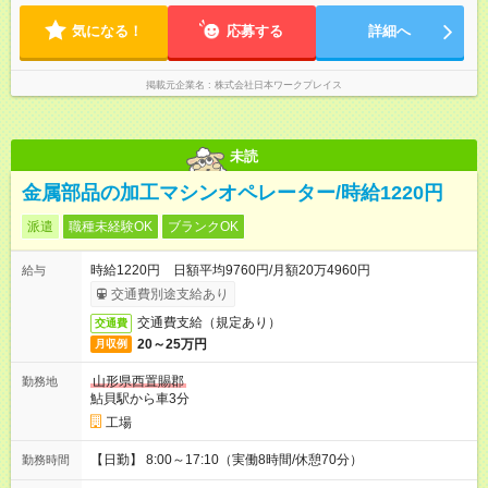
気になる！
応募する
詳細へ
掲載元企業名
株式会社日本ワークプレイス
未読
金属部品の加工マシンオペレーター/時給1220円
派遣
職種未経験OK
ブランクOK
時給1220円 日額平均9760円/月額20万4960円
給与
交通費別途支給あり
交通費支給（規定あり）
交通費
20～25万円
月収例
山形県西置賜郡
勤務地
鮎貝駅から車3分
工場
【日勤】 8:00～17:10（実働8時間/休憩70分）
勤務時間