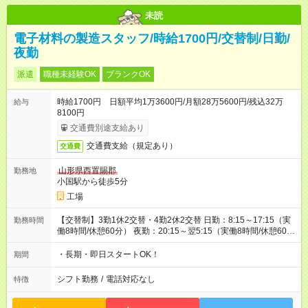
未読
電子材料の製造スタッフ/時給1700円/交替制/日勤/
夜勤
派遣
職種未経験OK
ブランクOK
時給1700円 日額平均1万3600円/月額28万5600円/残込32万
給与
8100円
交通費別途支給あり
交通費支給（規定あり）
交通費
山形県西置賜郡
勤務地
小国駅から徒歩5分
工場
【交替制】3勤1休2交替・4勤2休2交替 日勤：8:15～17:15（実
勤務時間
働8時間/休憩60分） 夜勤：20:15～翌5:15（実働8時間/休憩60
分）
・長期・即日スタートOK！
期間
シフト勤務
/
電話対応なし
特徴