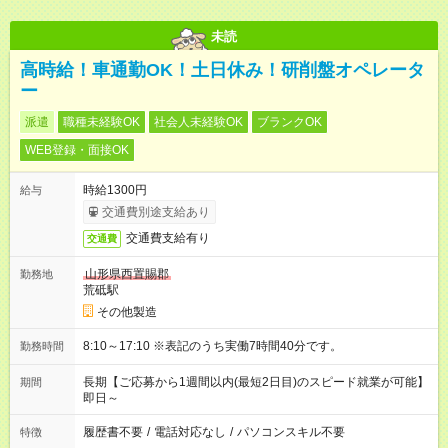
未読
高時給！車通勤OK！土日休み！研削盤オペレータ
ー
派遣
職種未経験OK
社会人未経験OK
ブランクOK
WEB登録・面接OK
時給1300円
給与
交通費別途支給あり
交通費支給有り
交通費
山形県西置賜郡
勤務地
荒砥駅
その他製造
8:10～17:10 ※表記のうち実働7時間40分です。
勤務時間
長期【ご応募から1週間以内(最短2日目)のスピード就業が可能】
期間
即日～
履歴書不要
/
電話対応なし
/
パソコンスキル不要
特徴