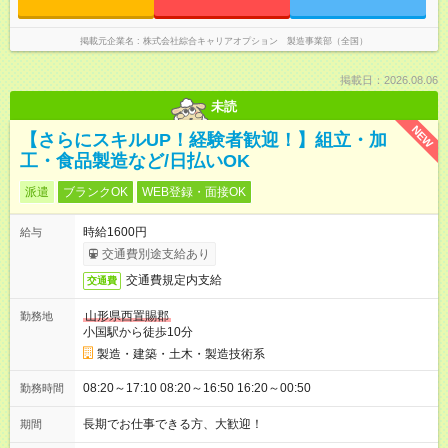
掲載元企業名
株式会社綜合キャリアオプション 製造事業部（全国）
掲載日：2026.08.06
未読
NEW
【さらにスキルUP！経験者歓迎！】組立・加
工・食品製造など/日払いOK
派遣
ブランクOK
WEB登録・面接OK
時給1600円
給与
交通費別途支給あり
交通費規定内支給
交通費
山形県西置賜郡
勤務地
小国駅から徒歩10分
製造・建築・土木・製造技術系
08:20～17:10 08:20～16:50 16:20～00:50
勤務時間
長期でお仕事できる方、大歓迎！
期間