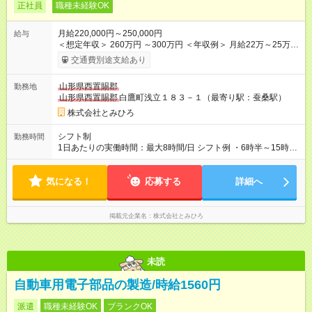
正社員
職種未経験OK
月給220,000円～250,000円
給与
＜想定年収＞ 260万円 ～300万円 ＜年収例＞ 月給22万～25万
円 ※応募者のスキルや経験に応じて給与については決定した
交通費別途支給あり
く。 ※交通費は別途支給 【試用期間】試用期間なし
山形県西置賜郡
勤務地
山形県西置賜郡
白鷹町浅立１８３－１（最寄り駅：蚕桑駅）
株式会社とみひろ
シフト制
勤務時間
1日あたりの実働時間：最大8時間/日 シフト例 ・6時半～15時半
・13時～22時 1日あたりの実働時間：8時間 実働8時間、休憩1
時 ※毎週火曜、水曜定休
気になる！
応募する
詳細へ
掲載元企業名
株式会社とみひろ
未読
自動車用電子部品の製造/時給1560円
派遣
職種未経験OK
ブランクOK