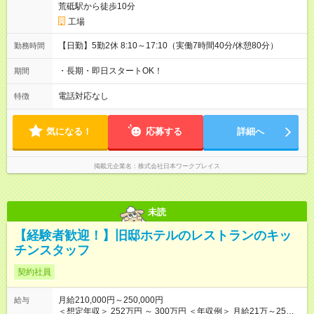
荒砥駅から徒歩10分
工場
【日勤】5勤2休 8:10～17:10（実働7時間40分/休憩80分）
勤務時間
・長期・即日スタートOK！
期間
電話対応なし
特徴
気になる！
応募する
詳細へ
掲載元企業名
株式会社日本ワークプレイス
未読
【経験者歓迎！】旧邸ホテルのレストランのキッ
チンスタッフ
契約社員
月給210,000円～250,000円
給与
＜想定年収＞ 252万円 ～ 300万円 ＜年収例＞ 月給21万～25万