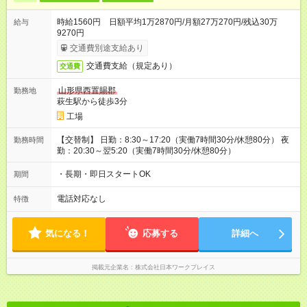
時給1560円 日額平均1万2870円/月額27万270円/残込30万
給与
9270円
交通費別途支給あり
交通費支給（規定あり）
交通費
山形県西置賜郡
勤務地
萩生駅から徒歩3分
工場
【交替制】 日勤：8:30～17:20（実働7時間30分/休憩80分） 夜
勤務時間
勤：20:30～翌5:20（実働7時間30分/休憩80分）
・長期・即日スタートOK
期間
電話対応なし
特徴
気になる！
応募する
詳細へ
掲載元企業名
株式会社日本ワークプレイス