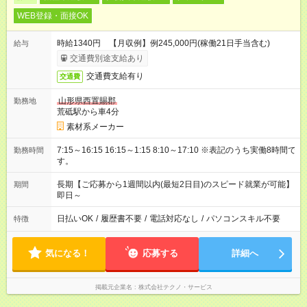
WEB登録・面接OK
時給1340円 【月収例】例245,000円(稼働21日手当含む)
給与
交通費別途支給あり
交通費支給有り
交通費
山形県西置賜郡
勤務地
荒砥駅から車4分
素材系メーカー
7:15～16:15 16:15～1:15 8:10～17:10 ※表記のうち実働8時間で
勤務時間
す。
長期【ご応募から1週間以内(最短2日目)のスピード就業が可能】
期間
即日～
日払いOK
/
履歴書不要
/
電話対応なし
/
パソコンスキル不要
特徴
気になる！
応募する
詳細へ
掲載元企業名
株式会社テクノ・サービス