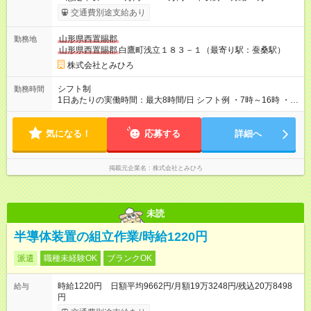
円 ※応募者のスキルや経験に応じて給与については決定します
交通費別途支給あり
※交通費は別途支給 【試用期間】試用期間なし
山形県西置賜郡
勤務地
山形県西置賜郡
白鷹町浅立１８３－１（最寄り駅：蚕桑駅）
株式会社とみひろ
シフト制
勤務時間
1日あたりの実働時間：最大8時間/日 シフト例 ・7時～16時 ・
13時～22時 1日あたりの実働時間：8時間 実働8時間、休憩1時
※毎週火曜、水曜定休
気になる！
応募する
詳細へ
掲載元企業名
株式会社とみひろ
未読
半導体装置の組立作業/時給1220円
派遣
職種未経験OK
ブランクOK
時給1220円 日額平均9662円/月額19万3248円/残込20万8498
給与
円