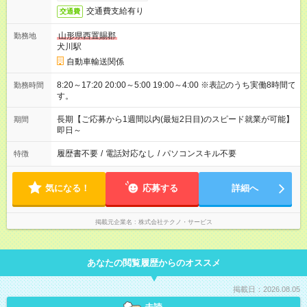
交通費支給有り
交通費
山形県西置賜郡
勤務地
犬川駅
自動車輸送関係
8:20～17:20 20:00～5:00 19:00～4:00 ※表記のうち実働8時間で
勤務時間
す。
長期【ご応募から1週間以内(最短2日目)のスピード就業が可能】
期間
即日～
履歴書不要
/
電話対応なし
/
パソコンスキル不要
特徴
気になる！
応募する
詳細へ
掲載元企業名
株式会社テクノ・サービス
あなたの閲覧履歴からのオススメ
掲載日：2026.08.05