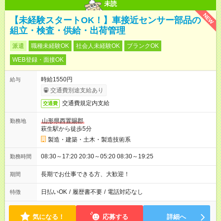
未読
NEW
【未経験スタートOK！】車接近センサー部品の
組立・検査・供給・出荷管理
派遣
職種未経験OK
社会人未経験OK
ブランクOK
WEB登録・面接OK
時給1550円
給与
交通費別途支給あり
交通費規定内支給
交通費
山形県西置賜郡
勤務地
萩生駅から徒歩5分
製造・建築・土木・製造技術系
08:30～17:20 20:30～05:20 08:30～19:25
勤務時間
長期でお仕事できる方、大歓迎！
期間
日払いOK
/
履歴書不要
/
電話対応なし
特徴
気になる！
応募する
詳細へ