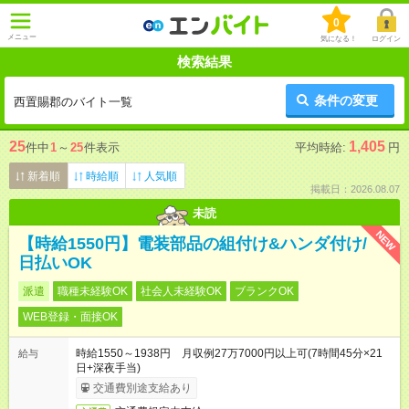
0
メニュー
気になる！
ログイン
検索結果
条件の変更
西置賜郡のバイト一覧
25
1,405
件中
1
～
25
件表示
平均時給:
円
新着順
時給順
人気順
掲載日：2026.08.07
未読
NEW
【時給1550円】電装部品の組付け&ハンダ付け/
日払いOK
派遣
職種未経験OK
社会人未経験OK
ブランクOK
WEB登録・面接OK
時給1550～1938円 月収例27万7000円以上可(7時間45分×21
給与
日+深夜手当)
交通費別途支給あり