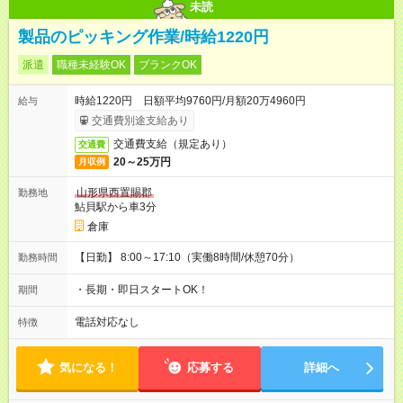
未読
製品のピッキング作業/時給1220円
派遣
職種未経験OK
ブランクOK
時給1220円 日額平均9760円/月額20万4960円
給与
交通費別途支給あり
交通費支給（規定あり）
交通費
20～25万円
月収例
山形県西置賜郡
勤務地
鮎貝駅から車3分
倉庫
【日勤】 8:00～17:10（実働8時間/休憩70分）
勤務時間
・長期・即日スタートOK！
期間
電話対応なし
特徴
気になる！
応募する
詳細へ