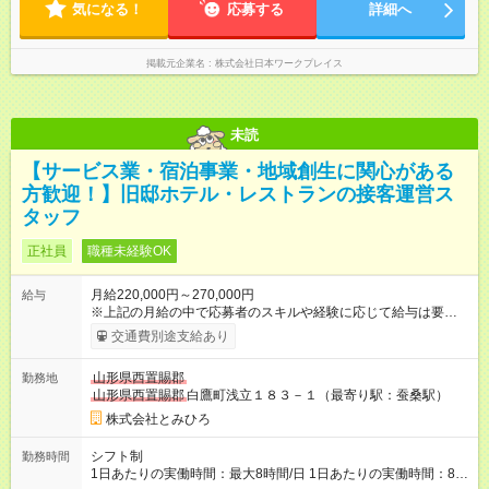
気になる！
応募する
詳細へ
掲載元企業名
株式会社日本ワークプレイス
未読
【サービス業・宿泊事業・地域創生に関心がある
方歓迎！】旧邸ホテル・レストランの接客運営ス
タッフ
正社員
職種未経験OK
月給220,000円～270,000円
給与
※上記の月給の中で応募者のスキルや経験に応じて給与は要相談
※交通費は別途支給 【試用期間】試用期間なし
交通費別途支給あり
山形県西置賜郡
勤務地
山形県西置賜郡
白鷹町浅立１８３－１（最寄り駅：蚕桑駅）
株式会社とみひろ
シフト制
勤務時間
1日あたりの実働時間：最大8時間/日 1日あたりの実働時間：8時