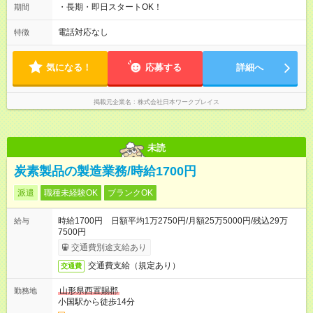
・長期・即日スタートOK！
期間
電話対応なし
特徴
気になる！
応募する
詳細へ
掲載元企業名
株式会社日本ワークプレイス
未読
炭素製品の製造業務/時給1700円
派遣
職種未経験OK
ブランクOK
時給1700円 日額平均1万2750円/月額25万5000円/残込29万
給与
7500円
交通費別途支給あり
交通費支給（規定あり）
交通費
山形県西置賜郡
勤務地
小国駅から徒歩14分