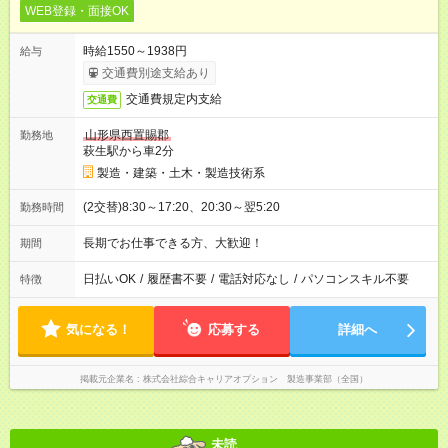
WEB登録・面接OK
時給1550～1938円
給与
交通費別途支給あり
交通費規定内支給
交通費
山形県西置賜郡
勤務地
萩生駅から車2分
製造・建築・土木・製造技術系
(2交替)8:30～17:20、20:30～翌5:20
勤務時間
長期でお仕事できる方、大歓迎！
期間
日払いOK
/
履歴書不要
/
電話対応なし
/
パソコンスキル不要
特徴
気になる！
応募する
詳細へ
掲載元企業名
株式会社綜合キャリアオプション 製造事業部（全国）
未読