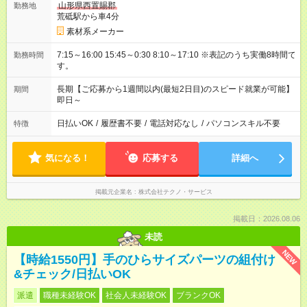
山形県西置賜郡
勤務地
荒砥駅から車4分
素材系メーカー
7:15～16:00 15:45～0:30 8:10～17:10 ※表記のうち実働8時間で
勤務時間
す。
長期【ご応募から1週間以内(最短2日目)のスピード就業が可能】
期間
即日～
日払いOK
/
履歴書不要
/
電話対応なし
/
パソコンスキル不要
特徴
気になる！
応募する
詳細へ
掲載元企業名
株式会社テクノ・サービス
掲載日：2026.08.06
未読
NEW
【時給1550円】手のひらサイズパーツの組付け
&チェック/日払いOK
派遣
職種未経験OK
社会人未経験OK
ブランクOK