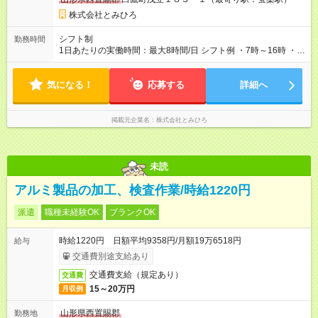
株式会社とみひろ
シフト制
勤務時間
1日あたりの実働時間：最大8時間/日 シフト例 ・7時～16時 ・
13時～22時 1日あたりの実働時間：8時間 実働8時間、休憩1時
※毎週火曜、水曜定休
気になる！
応募する
詳細へ
掲載元企業名
株式会社とみひろ
未読
アルミ製品の加工、検査作業/時給1220円
派遣
職種未経験OK
ブランクOK
時給1220円 日額平均9358円/月額19万6518円
給与
交通費別途支給あり
交通費支給（規定あり）
交通費
15～20万円
月収例
山形県西置賜郡
勤務地