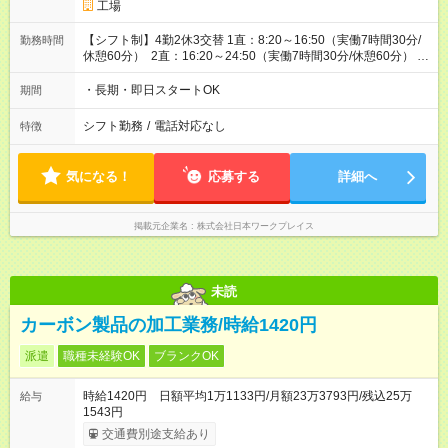
工場
【シフト制】4勤2休3交替 1直：8:20～16:50（実働7時間30分/
勤務時間
休憩60分） 2直：16:20～24:50（実働7時間30分/休憩60分） 3
直：0:20～8:50（実働7時間30分/休憩60分）
・長期・即日スタートOK
期間
シフト勤務
/
電話対応なし
特徴
気になる！
応募する
詳細へ
掲載元企業名
株式会社日本ワークプレイス
未読
カーボン製品の加工業務/時給1420円
派遣
職種未経験OK
ブランクOK
時給1420円 日額平均1万1133円/月額23万3793円/残込25万
給与
1543円
交通費別途支給あり