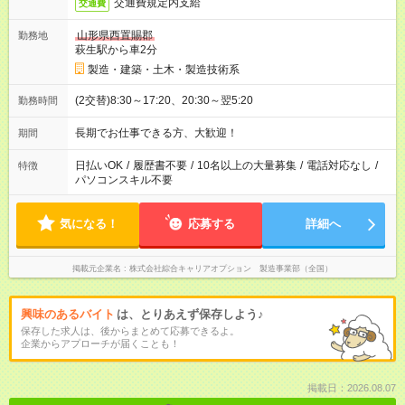
交通費規定内支給
交通費
山形県西置賜郡
勤務地
萩生駅から車2分
製造・建築・土木・製造技術系
(2交替)8:30～17:20、20:30～翌5:20
勤務時間
長期でお仕事できる方、大歓迎！
期間
日払いOK
/
履歴書不要
/
10名以上の大量募集
/
電話対応なし
/
特徴
パソコンスキル不要
気になる！
応募する
詳細へ
掲載元企業名
株式会社綜合キャリアオプション 製造事業部（全国）
興味のあるバイト
は、とりあえず保存しよう♪
保存した求人は、後からまとめて応募できるよ。
企業からアプローチが届くことも！
掲載日：2026.08.07