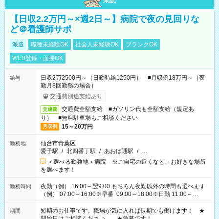
未読
【日収2.2万円～×週2日～】病院で夜の見回りな
ど＠看護師サポ
派遣
職種未経験OK
社会人未経験OK
ブランクOK
WEB登録・面接OK
日収2万2500円～（日勤時給1250円） ■月収例18万円～（夜
給与
勤月8回勤務の場合）
交通費別途支給あり
交通費全額支給 ■ガソリン代も全額支給（規定あ
交通費
り） ■無料駐車場もご相談ください
15～20万円
月収例
仙台市青葉区
勤務地
愛子駅
/
北四番丁駅
/
あおば通駅
/
…
＜選べる勤務地＞病院 ※ご自宅の近くなど、お好きな場所
を選べます！
夜勤（例） 16:00～翌9:00 もちろん夜勤以外の時間も選べます
勤務時間
（例） 07:00～16:00※早番 09:00～18:00※日勤 11:00～
20:00※遅番 ※時間は、固定・選べる施設もあるので、ご希望が
あれば調整できます！ ※シフト制。勤務地により実働時間が異
短期のお仕事です。職場が気に入れば長期でも働けます！ ★
期間
なります。★家庭の都合でお休みが必要な場合も遠慮なくご相
開始日はご相談ください。 ★急募です！