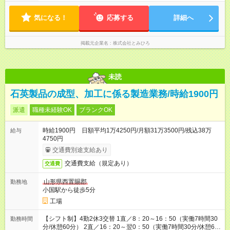
間 シフト例 ・7時～16時 ・13時～22時 実働8時間、休憩1時 ※
毎週水曜定休
気になる！
応募する
詳細へ
掲載元企業名
株式会社とみひろ
未読
石英製品の成型、加工に係る製造業務/時給1900円
派遣
職種未経験OK
ブランクOK
時給1900円 日額平均1万4250円/月額31万3500円/残込38万
給与
4750円
交通費別途支給あり
交通費支給（規定あり）
交通費
山形県西置賜郡
勤務地
小国駅から徒歩5分
工場
【シフト制】4勤2休3交替 1直／8：20～16：50（実働7時間30
勤務時間
分/休憩60分） 2直／16：20～翌0：50（実働7時間30分/休憩60