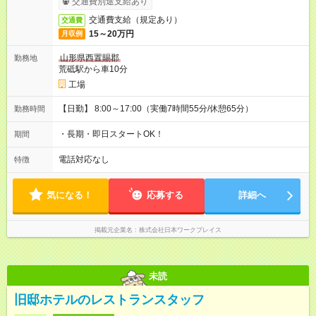
交通費別途支給あり
交通費支給（規定あり）
交通費
15～20万円
月収例
山形県西置賜郡
勤務地
荒砥駅から車10分
工場
【日勤】 8:00～17:00（実働7時間55分/休憩65分）
勤務時間
・長期・即日スタートOK！
期間
電話対応なし
特徴
気になる！
応募する
詳細へ
掲載元企業名
株式会社日本ワークプレイス
未読
旧邸ホテルのレストランスタッフ