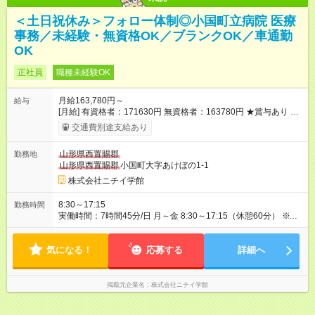
＜土日祝休み＞フォロー体制◎小国町立病院 医療
事務／未経験・無資格OK／ブランクOK／車通勤
OK
正社員
職種未経験OK
月給163,780円～
給与
[月給] 有資格者：171630円 無資格者：163780円 ★賞与あり 年
2回（業績による 初年度1回） ★キャリアアップ制度あり 進級
交通費別途支給あり
により給与がアップします！ 【試用期間】試用期間あり 試用期
間の長さ：3ヶ月 雇用形態、給与は本採用時と同じです。
山形県西置賜郡
勤務地
山形県西置賜郡
小国町大字あけぼの1-1
株式会社ニチイ学館
8:30～17:15
勤務時間
実働時間：7時間45分/日 月～金 8:30～17:15（休憩60分） ※フ
ルタイム勤務 ※就業先にて先輩社員が丁寧にレクチャーするの
で安心 ※ニチイなら経験が浅くても病院で活躍することや複数
気になる！
部署で経験を積むチャンスが沢山あります
応募する
詳細へ
掲載元企業名
株式会社ニチイ学館