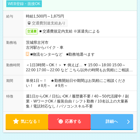
WEB登録・面接OK
時給1,500円～1,875円
給与
交通費別途支給あり
■ 交通費規定内支給 ※派遣先による
交通費
茨城県古河市
勤務地
古河駅からバイク・車
■物流センターなど ■勤務地選べます
＜1日3時間～OK！＞ ▼ 例えば… ▼ 15:00～18:00 15:00～
勤務時間
22:00 17:00～22:00 など こちら以外の時間もお気軽にご相談く
ださい！
単発1日～！ ★勤務開始日や期間はお気軽にご相談くださ
期間
い！ ＃8月～ ＃9月～
週1日からOK
/
日払いOK
/
履歴書不要
/
40～50代活躍中
/
副
特徴
業・WワークOK
/
服装自由
/
シフト勤務
/
10名以上の大量募
集
/
電話対応なし
/
パソコンスキル不要
気になる！
応募する
詳細へ