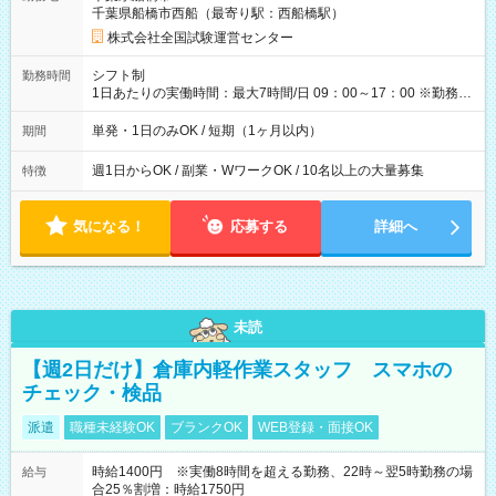
例】 ・河合塾模擬試験 8:30～17:30（休憩1時間） 時給1,300円
千葉県船橋市西船（最寄り駅：西船橋駅）
×8時間＝日収10,400円＋交通費 ※当日の役割により時給＋100
円の場合あり ・国家試験 7:00～13:30（休憩なし） 時給1,300
株式会社全国試験運営センター
円（役割手当＋100円）×6時間＝日収8,400円＋交通費 【試用期
間】試用期間なし
シフト制
勤務時間
1日あたりの実働時間：最大7時間/日 09：00～17：00 ※勤務時
間は 試験により異なります。
単発・1日のみOK / 短期（1ヶ月以内）
期間
週1日からOK / 副業・WワークOK / 10名以上の大量募集
特徴
気になる！
応募する
詳細へ
未読
【週2日だけ】倉庫内軽作業スタッフ スマホの
チェック・検品
派遣
職種未経験OK
ブランクOK
WEB登録・面接OK
時給1400円 ※実働8時間を超える勤務、22時～翌5時勤務の場
給与
合25％割増：時給1750円