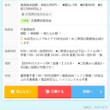
無資格未経験：時給1350円～ ■週払いOK ■扶養内OK ■日
給与
収1万800円以上
交通費別途支給あり
交通費全額支給
交通費
千葉県柏市
勤務地
柏駅
/
南柏駅
/
柏たなか駅
/
…
≪自宅からドアtoドアで30分以内！≫ご希望の勤務地を紹介
します。
9:00～18:00（休憩60分） ■ご希望があれば下記シフトもOK！
勤務時間
早番 7:00～16:00 遅番 10:00～19:00 夜勤 16:30～翌9:30 「家族
と休みを合わせたい」 「余裕を持って夕飯の準備がしたい」
「できれば残業はしたくない」 など、ご希望を教えてください
【8月中のスタートOK！急募！】2カ月～ ■ご応募から最短2～
期間
ね。 ※Wワーク希望の方へ 今ご覧のお仕事で希望する勤務時間
3日後に就業が可能です！
と、もう1つのお仕事の勤務時間。 合計で週40時間を超える場
合は応募できません。
履歴書不要
/
40～50代活躍中
/
服装自由
/
シフト勤務
/
10名以
特徴
上の大量募集
/
電話対応なし
/
パソコンスキル不要
気になる！
応募する
詳細へ
掲載日：2026.08.07