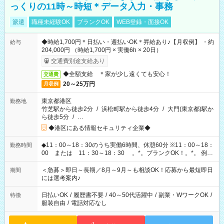
っくりの11時～時短＊データ入力・事務
派遣
職種未経験OK
ブランクOK
WEB登録・面接OK
◆時給1,700円＊日払い・週払いOK＊昇給あり♪【月収例】 ・約
給与
204,000円 （時給1,700円 × 実働6h × 20日）
交通費別途支給あり
◆全額支給 ＊家が少し遠くても安心！
交通費
20～25万円
月収例
東京都港区
勤務地
竹芝駅から徒歩2分
/
浜松町駅から徒歩4分
/
大門(東京都)駅か
ら徒歩5分
/
…
◆港区にある情報セキュリティ企業◆
◆11：00～18：30のうち実働6時間、休憩60分 ※11：00～18：
勤務時間
00 または 11：30～18：30 。*。ブランクOK！。*。 例え
ば前職が、 在宅/財団法人/事務/コールセンター/受付/販売/カフェ
スタッフ スイーツ販売/ホテルフロント/化粧品販売/など 様々な
＜急募＞即日～長期／8月～9月～も相談OK！応募から最短即日
期間
業界から入社して活躍されています♪
には選考案内♪
日払いOK
/
履歴書不要
/
40～50代活躍中
/
副業・WワークOK
/
特徴
服装自由
/
電話対応なし