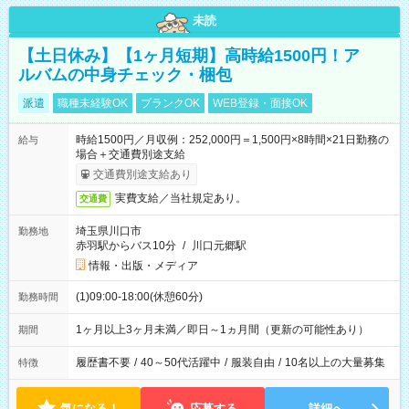
未読
【土日休み】【1ヶ月短期】高時給1500円！ア
ルバムの中身チェック・梱包
派遣
職種未経験OK
ブランクOK
WEB登録・面接OK
時給1500円／月収例：252,000円＝1,500円×8時間×21日勤務の
給与
場合＋交通費別途支給
交通費別途支給あり
実費支給／当社規定あり。
交通費
埼玉県川口市
勤務地
赤羽駅からバス10分
/
川口元郷駅
情報・出版・メディア
(1)09:00-18:00(休憩60分)
勤務時間
1ヶ月以上3ヶ月未満／即日～1ヵ月間（更新の可能性あり）
期間
履歴書不要
/
40～50代活躍中
/
服装自由
/
10名以上の大量募集
特徴
気になる！
応募する
詳細へ