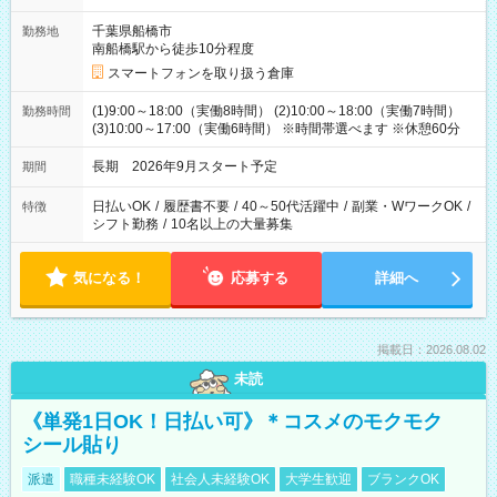
千葉県船橋市
勤務地
南船橋駅から徒歩10分程度
スマートフォンを取り扱う倉庫
(1)9:00～18:00（実働8時間） (2)10:00～18:00（実働7時間）
勤務時間
(3)10:00～17:00（実働6時間） ※時間帯選べます ※休憩60分
長期 2026年9月スタート予定
期間
日払いOK
/
履歴書不要
/
40～50代活躍中
/
副業・WワークOK
/
特徴
シフト勤務
/
10名以上の大量募集
気になる！
応募する
詳細へ
掲載日：2026.08.02
未読
《単発1日OK！日払い可》＊コスメのモクモク
シール貼り
派遣
職種未経験OK
社会人未経験OK
大学生歓迎
ブランクOK