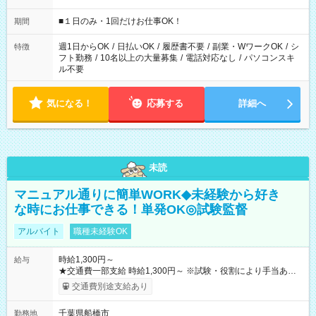
etc ★最短で3時間で5,120円のお仕事から 15時間で2万円近く稼
げるお仕事も！ ご希望のお時間に合わせてご紹介！ ※シフトは
■１日のみ・1回だけお仕事OK！
期間
現場によって異なります。 ※勿論、休憩時間はあるのでご安心
ください！
週1日からOK
/
日払いOK
/
履歴書不要
/
副業・WワークOK
/
シ
特徴
フト勤務
/
10名以上の大量募集
/
電話対応なし
/
パソコンスキ
ル不要
気になる！
応募する
詳細へ
未読
マニュアル通りに簡単WORK◆未経験から好き
な時にお仕事できる！単発OK◎試験監督
アルバイト
職種未経験OK
時給1,300円～
給与
★交通費一部支給 時給1,300円～ ※試験・役割により手当あり
※勤務回数により昇給あり 【即給（前払い）オプションあ
交通費別途支給あり
り！】 希望される場合、勤務から1週間ほどで給与の一部を受け
取れます。 ※手数料418円がかかります。 【過去試験日の収入
千葉県船橋市
勤務地