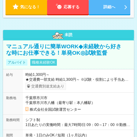
気になる！
応募する
詳細へ
未読
マニュアル通りに簡単WORK◆未経験から好き
な時にお仕事できる！単発OK◎試験監督
アルバイト
職種未経験OK
時給1,300円～
給与
★交通費一部支給 時給1,300円～ ※試験・役割により手当あり
※勤務回数により昇給あり 【即給（前払い）オプションあ
交通費別途支給あり
り！】 希望される場合、勤務から1週間ほどで給与の一部を受け
取れます。 ※手数料418円がかかります。 【過去試験日の収入
千葉県市川市
勤務地
例】 ・河合塾模擬試験 8:30～17:30（休憩1時間） 時給1,300円
千葉県市川市八幡（最寄り駅：本八幡駅）
×8時間＝日収10,400円＋交通費 ※当日の役割により時給＋100
円の場合あり ・国家試験 7:00～13:30（休憩なし） 時給1,300
株式会社全国試験運営センター
円（役割手当＋100円）×6時間＝日収8,400円＋交通費 【試用期
間】試用期間なし
シフト制
勤務時間
1日あたりの実働時間：最大7時間/日 09：00～17：00 ※勤務時
間は 試験により異なります。
単発・1日のみOK / 短期（1ヶ月以内）
期間