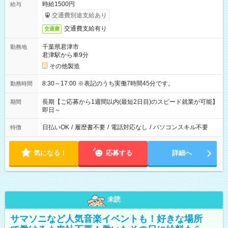
時給1500円
給与
交通費別途支給あり
交通費支給有り
交通費
千葉県君津市
勤務地
君津駅から車9分
その他製造
8:30～17:00 ※表記のうち実働7時間45分です。
勤務時間
長期【ご応募から1週間以内(最短2日目)のスピード就業が可能】
期間
即日～
日払いOK
/
履歴書不要
/
電話対応なし
/
パソコンスキル不要
特徴
気になる！
応募する
詳細へ
未読
サマソニなど人気音楽イベントも！好きな場所