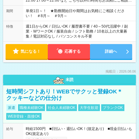
22:00 17:00～22:00 など こちら以外の時間もお気軽にご相談く
ださい！
単発1日～！ ★勤務開始日や期間はお気軽にご相談くださ
期間
い！ ＃8月～ ＃9月～
週1日からOK
/
日払いOK
/
履歴書不要
/
40～50代活躍中
/
副
特徴
業・WワークOK
/
服装自由
/
シフト勤務
/
10名以上の大量募
集
/
電話対応なし
/
パソコンスキル不要
気になる！
応募する
詳細へ
掲載日：2026.08.06
未読
短時間シフトあり！WEBでサクッと登録OK＊
クッキーなどの仕分け
派遣
職種未経験OK
社会人未経験OK
大学生歓迎
ブランクOK
WEB登録・面接OK
時給1500円 ■日払い・週払いOK！(規定あり) ■現金日払いも
給与
OK(規定あり)