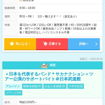
物流企業
9:00～18:00
勤務時間
即日～OK！ 1日～働けます＾＾（規定あり）
期間
週1日からOK
/
日払いOK
/
履歴書不要
/
40～50代活躍中
/
副
特徴
業・WワークOK
/
服装自由
/
シフト勤務
/
10名以上の大量募
集
/
電話対応なし
/
パソコンスキル不要
気になる！
応募する
詳細へ
掲載日：2026.08.03
未読
＜日本を代表するバンド＊サカナクション＞ツ
アー公演のサポートバイト＠日本武道館
アルバイト
職種未経験OK
社会人未経験OK
大学生歓迎
ブランクOK
時給1250円～
給与