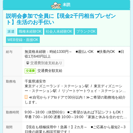
未読
説明会参加で全員に【現金2千円相当プレゼン
ト】生活のお手伝い
派遣
職種未経験OK
社会人未経験OK
ブランクOK
WEB登録・面接OK
無資格未経験：時給1330円～ ■週払いOK ■扶養内OK ■日
給与
収1万640円以上
交通費別途支給あり
交通費全額支給
交通費
千葉県浦安市
勤務地
東京ディズニーランド・ステーション駅
/
東京ディズニーシ
ー・ステーション駅
/
リゾートゲートウェイ・ステーション駅
/
…
≪自宅からドアtoドアで30分以内！≫ご希望の勤務地を紹介
します。
9:00～18:00（休憩60分） ■ご希望があれば下記シフトもOK！
勤務時間
早番 7:00～16:00 遅番 10:00～19:00 「家族と休みを合わせた
い」 「余裕を持って夕飯の準備がしたい」 「できれば残業はし
たくない」 など、ご希望を教えてくださいね。 ※Wワーク希望
【現在も積極採用中！急募！】2カ月～ ■ご応募から最短2～3
期間
の方へ 今ご覧のお仕事で希望する勤務時間と、もう1つのお仕事
日後の就業も相談可能です！