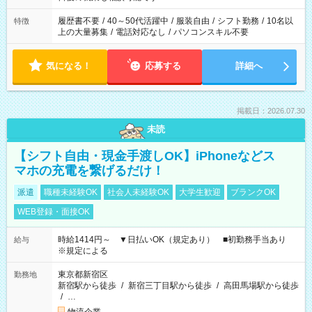
の勤務時間。 合計で週40時間を超える場合は応募できません。
履歴書不要
/
40～50代活躍中
/
服装自由
/
シフト勤務
/
10名以
特徴
上の大量募集
/
電話対応なし
/
パソコンスキル不要
気になる！
応募する
詳細へ
掲載日：2026.07.30
未読
【シフト自由・現金手渡しOK】iPhoneなどス
マホの充電を繋げるだけ！
派遣
職種未経験OK
社会人未経験OK
大学生歓迎
ブランクOK
WEB登録・面接OK
時給1414円～ ▼日払いOK（規定あり） ■初勤務手当あり
給与
※規定による
東京都新宿区
勤務地
新宿駅から徒歩
/
新宿三丁目駅から徒歩
/
高田馬場駅から徒歩
/
…