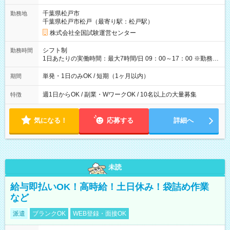
取れます。 ※手数料418円がかかります。 【過去試験日の収入
千葉県松戸市
勤務地
例】 ・河合塾模擬試験 8:30～17:30（休憩1時間） 時給1,300円
千葉県松戸市松戸（最寄り駅：松戸駅）
×8時間＝日収10,400円＋交通費 ※当日の役割により時給＋100
円の場合あり ・国家試験 7:00～13:30（休憩なし） 時給1,300
株式会社全国試験運営センター
円（役割手当＋100円）×6時間＝日収8,400円＋交通費 【試用期
間】試用期間なし
シフト制
勤務時間
1日あたりの実働時間：最大7時間/日 09：00～17：00 ※勤務時
間は 試験により異なります。
単発・1日のみOK / 短期（1ヶ月以内）
期間
週1日からOK / 副業・WワークOK / 10名以上の大量募集
特徴
気になる！
応募する
詳細へ
未読
給与即払いOK！高時給！土日休み！袋詰め作業
など
派遣
ブランクOK
WEB登録・面接OK