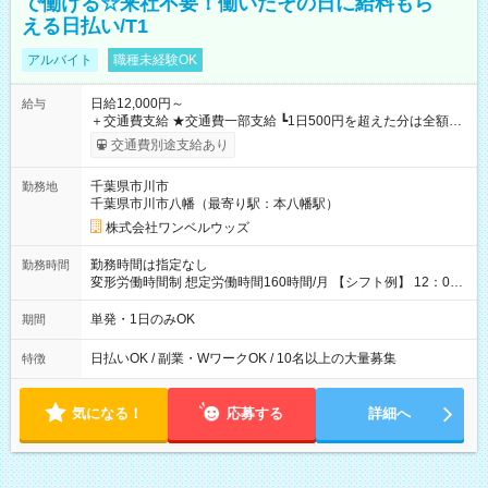
で働ける☆来社不要！働いたその日に給料もら
える日払い/T1
アルバイト
職種未経験OK
日給12,000円～
給与
＋交通費支給 ★交通費一部支給 ┗1日500円を超えた分は全額支
給！ ※往復500円以内の方は自己負担となります ★日払いOK！
交通費別途支給あり
（規定あり） ┗働いたその日に現金GET♪ お仕事後はコンビニ
ATMから 日払い分を引き落とせます！ 【試用期間】試用期間
千葉県市川市
勤務地
なし
千葉県市川市八幡（最寄り駅：本八幡駅）
株式会社ワンベルウッズ
勤務時間は指定なし
勤務時間
変形労働時間制 想定労働時間160時間/月 【シフト例】 12：00
～22：00
単発・1日のみOK
期間
日払いOK / 副業・WワークOK / 10名以上の大量募集
特徴
気になる！
応募する
詳細へ