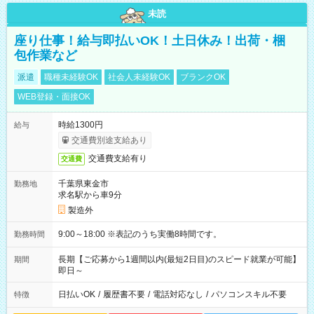
未読
座り仕事！給与即払いOK！土日休み！出荷・梱
包作業など
派遣
職種未経験OK
社会人未経験OK
ブランクOK
WEB登録・面接OK
時給1300円
給与
交通費別途支給あり
交通費支給有り
交通費
千葉県東金市
勤務地
求名駅から車9分
製造外
9:00～18:00 ※表記のうち実働8時間です。
勤務時間
長期【ご応募から1週間以内(最短2日目)のスピード就業が可能】
期間
即日～
日払いOK
/
履歴書不要
/
電話対応なし
/
パソコンスキル不要
特徴