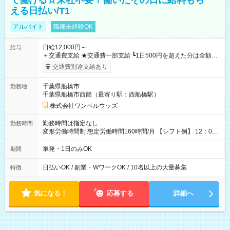
で働ける☆来社不要！働いたその日に給料もら
える日払い/T1
アルバイト
職種未経験OK
日給12,000円～
給与
＋交通費支給 ★交通費一部支給 ┗1日500円を超えた分は全額支
給！ ※往復500円以内の方は自己負担となります ★日払いOK！
交通費別途支給あり
（規定あり） ┗働いたその日に現金GET♪ お仕事後はコンビニ
ATMから 日払い分を引き落とせます！ 【試用期間】試用期間
千葉県船橋市
勤務地
なし
千葉県船橋市西船（最寄り駅：西船橋駅）
株式会社ワンベルウッズ
勤務時間は指定なし
勤務時間
変形労働時間制 想定労働時間160時間/月 【シフト例】 12：00
～22：00
単発・1日のみOK
期間
日払いOK / 副業・WワークOK / 10名以上の大量募集
特徴
気になる！
応募する
詳細へ