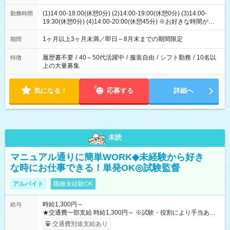
(1)14:00-18:00(休憩0分) (2)14:00-19:00(休憩0分) (3)14:00-
勤務時間
19:30(休憩0分) (4)14:00-20:00(休憩45分) ※お好きな時間が選べ
ます
1ヶ月以上3ヶ月未満／即日～8月末までの期間限定
期間
履歴書不要
/
40～50代活躍中
/
服装自由
/
シフト勤務
/
10名以
特徴
上の大量募集
気になる！
応募する
詳細へ
未読
マニュアル通りに簡単WORK◆未経験から好き
な時にお仕事できる！単発OK◎試験監督
アルバイト
職種未経験OK
時給1,300円～
給与
★交通費一部支給 時給1,300円～ ※試験・役割により手当あり
※勤務回数により昇給あり 【即給（前払い）オプションあ
交通費別途支給あり
り！】 希望される場合、勤務から1週間ほどで給与の一部を受け