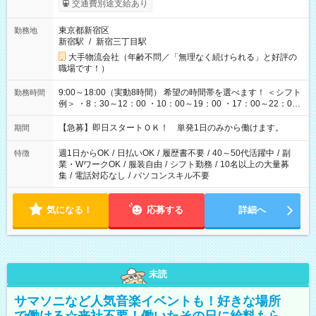
交通費別途支給あり
東京都新宿区
勤務地
新宿駅
/
新宿三丁目駅
大手物流会社（年齢不問／「無理なく続けられる」と好評の
職場です！）
9:00～18:00（実動8時間） 希望の時間帯を選べます！ ＜シフト
勤務時間
例＞ ・8：30～12：00 ・10：00～19：00 ・17：00～22：00
・13：00～22：00 ・22：00～翌6：00 など
【急募】即日スタートＯＫ！ 単発1日のみから働けます。
期間
週1日からOK
/
日払いOK
/
履歴書不要
/
40～50代活躍中
/
副
特徴
業・WワークOK
/
服装自由
/
シフト勤務
/
10名以上の大量募
集
/
電話対応なし
/
パソコンスキル不要
気になる！
応募する
詳細へ
未読
サマソニなど人気音楽イベントも！好きな場所