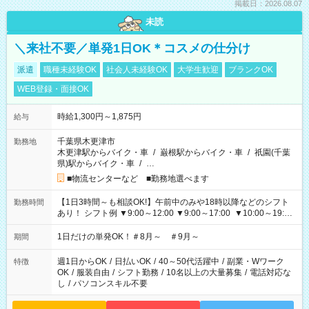
掲載日：2026.08.07
未読
＼来社不要／単発1日OK＊コスメの仕分け
派遣
職種未経験OK
社会人未経験OK
大学生歓迎
ブランクOK
WEB登録・面接OK
時給1,300円～1,875円
給与
千葉県木更津市
勤務地
木更津駅からバイク・車
/
巌根駅からバイク・車
/
祇園(千葉
県)駅からバイク・車
/
…
■物流センターなど ■勤務地選べます
【1日3時間～も相談OK!】午前中のみや18時以降などのシフト
勤務時間
あり！ シフト例 ▼9:00～12:00 ▼9:00～17:00 ▼10:00～19:00
▼18:00～21:00
1日だけの単発OK！＃8月～ ＃9月～
期間
週1日からOK
/
日払いOK
/
40～50代活躍中
/
副業・Wワーク
特徴
OK
/
服装自由
/
シフト勤務
/
10名以上の大量募集
/
電話対応な
し
/
パソコンスキル不要