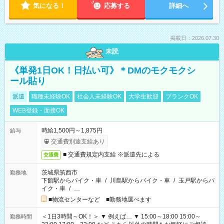
気になる！
応募する
詳細へ
掲載日：2026.07.30
未読
《単発1日OK！日払い可》＊DMのモクモクシ
ール貼り
派遣
職種未経験OK
社会人未経験OK
大学生歓迎
ブランクOK
WEB登録・面接OK
時給1,500円～1,875円
給与
交通費別途支給あり
■ 交通費規定内支給 ※派遣先による
交通費
茨城県筑西市
勤務地
下館駅からバイク・車
/
川島駅からバイク・車
/
玉戸駅からバ
イク・車
/
…
■物流センターなど ■勤務地選べます
＜1日3時間～OK！＞ ▼ 例えば… ▼ 15:00～18:00 15:00～
勤務時間