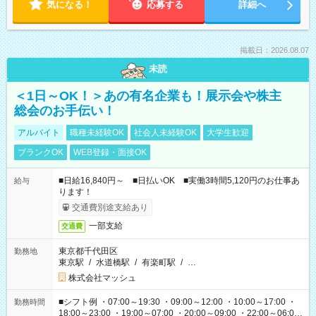
気になる！
応募する
詳細へ
掲載日：2026.08.07
未読
＜1日～OK！＞あの有名企業も！展示会や株主
総会のお手伝い！
アルバイト
職種未経験OK
社会人未経験OK
大学生歓迎
ブランクOK
WEB登録・面接OK
■日給16,840円～ ■日払いOK ■実働3時間5,120円のお仕事あ
給与
ります！
交通費別途支給あり
一部支給
交通費
東京都千代田区
勤務地
東京駅
/
水道橋駅
/
有楽町駅
/
…
株式会社マッシュ
■シフト例 ・07:00～19:30 ・09:00～12:00 ・10:00～17:00 ・
勤務時間
18:00～23:00 ・19:00～07:00 ・20:00～09:00 ・22:00～06:00