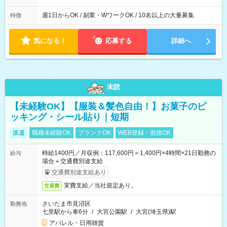
週1日からOK / 副業・WワークOK / 10名以上の大量募集
特徴
気になる！
応募する
詳細へ
未読
【未経験OK】【服装＆髪色自由！】お菓子のピ
ッキング・シール貼り｜短期
派遣
職種未経験OK
ブランクOK
WEB登録・面接OK
時給1400円／月収例：117,600円＝1,400円×4時間×21日勤務の
給与
場合＋交通費別途支給
交通費別途支給あり
実費支給／当社規定あり。
交通費
さいたま市見沼区
勤務地
七里駅から車6分
/
大宮公園駅
/
大宮(埼玉県)駅
アパレル・日用雑貨