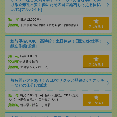
ける☆来社不要！働いたその日に給料もらえる日払
い/T1[アルバイト]
[給 与]
日給12,000円～
[勤務地]
千葉県船橋市西船（最寄り駅：西船橋駅）
気になる！
給与即払いOK！高時給！土日休み！日勤のお仕事！
組立作業[派遣]
[給 与]
時給1600円
[交通費]
交通費支給有り
気になる！
[勤務地]
佐倉駅からバス15分
短時間シフトあり！WEBでサクッと登録OK＊クッキ
ーなどの仕分け[派遣]
[給 与]
時給1500円 ■日払い・週払いOK！(規定
あり) ■現金日払いもOK(規定あり)
気になる！
[勤務地]
新宿駅
/
新宿三丁目駅