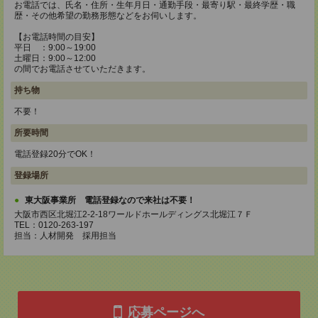
お電話では、氏名・住所・生年月日・通勤手段・最寄り駅・最終学歴・職
歴・その他希望の勤務形態などをお伺いします。
【お電話時間の目安】
平日 ：9:00～19:00
土曜日：9:00～12:00
の間でお電話させていただきます。
持ち物
不要！
所要時間
電話登録20分でOK！
登録場所
東大阪事業所 電話登録なので来社は不要！
大阪市西区北堀江2-2-18ワールドホールディングス北堀江７Ｆ
TEL：0120-263-197
担当：人材開発 採用担当
応募ページへ