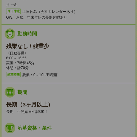
月～金
土日休み（会社カレンダーあり）
休日休暇
GW、お盆、年末年始の長期休暇あり
勤務時間
残業なし / 残業少
〈日勤専属〉
8:00～16:55
実働：7時間45分
休憩：計70分
残業：0～10h/月程度
残業時間
期間
長期（3ヶ月以上）
長期 ※開始日相談OK！
応募資格・条件