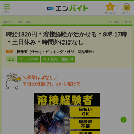
0
メニュー
気になる！
ログイン
掲載日 :2026
/
08
/
06
No.T99-00185M
時給1820円＊溶接経験が活かせる＊8時-17時
＊土日休み＊時間外ほぼなし
職種：
軽作業（仕分け・ピッキング・検品、商品管理）
派遣
ブランクOK
WEB登録・面接OK
＼残業ほぼなし／
平日の日勤でしっかり稼げる