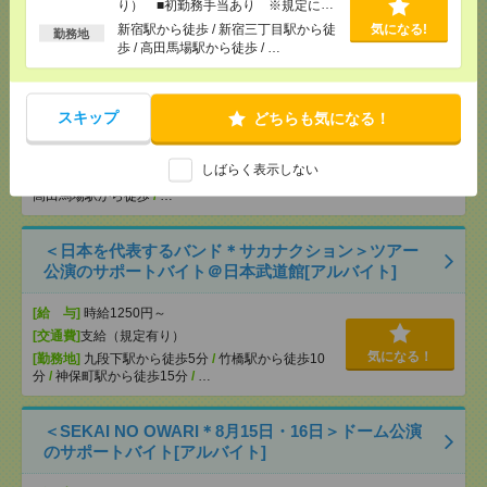
東京ディズニーシー・ステーション駅
/
リゾートゲ
り） ■初勤務手当あり ※規定によ
ートウェイ・ステーション駅
/
…
る
新宿駅から徒歩 / 新宿三丁目駅から徒
気になる!
勤務地
歩 / 高田馬場駅から徒歩 / …
【シフト自由・現金手渡しOK】iPhoneなどスマホの
充電を繋げるだけ！[派遣]
スキップ
どちらも気になる！
[給 与]
時給1414円～ ▼日払いOK（規定あ
り） ■初勤務手当あり ※規定による
しばらく表示しない
[勤務地]
新宿駅から徒歩
/
新宿三丁目駅から徒歩
/
気になる！
高田馬場駅から徒歩
/
…
＜日本を代表するバンド＊サカナクション＞ツアー
公演のサポートバイト＠日本武道館[アルバイト]
[給 与]
時給1250円～
[交通費]
支給（規定有り）
気になる！
[勤務地]
九段下駅から徒歩5分
/
竹橋駅から徒歩10
分
/
神保町駅から徒歩15分
/
…
＜SEKAI NO OWARI＊8月15日・16日＞ドーム公演
のサポートバイト[アルバイト]