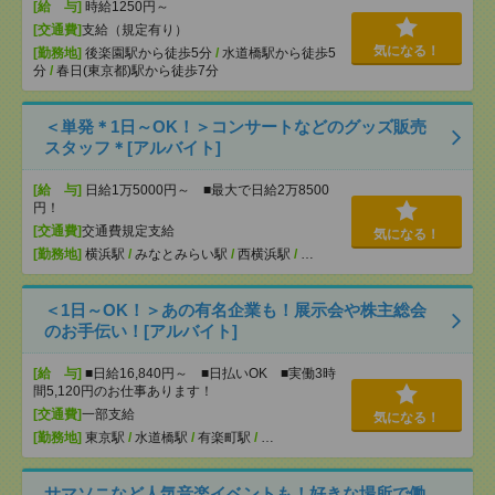
[給 与]
時給1250円～
[交通費]
支給（規定有り）
気になる！
[勤務地]
後楽園駅から徒歩5分
/
水道橋駅から徒歩5
分
/
春日(東京都)駅から徒歩7分
＜単発＊1日～OK！＞コンサートなどのグッズ販売
スタッフ＊[アルバイト]
[給 与]
日給1万5000円～ ■最大で日給2万8500
円！
[交通費]
交通費規定支給
気になる！
[勤務地]
横浜駅
/
みなとみらい駅
/
西横浜駅
/
…
＜1日～OK！＞あの有名企業も！展示会や株主総会
のお手伝い！[アルバイト]
[給 与]
■日給16,840円～ ■日払いOK ■実働3時
間5,120円のお仕事あります！
[交通費]
一部支給
気になる！
[勤務地]
東京駅
/
水道橋駅
/
有楽町駅
/
…
サマソニなど人気音楽イベントも！好きな場所で働