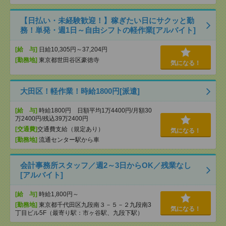
【日払い・未経験歓迎！】稼ぎたい日にサクッと勤
務！単発・週1日～自由シフトの軽作業[アルバイト]
[給 与]
日給10,305円～37,204円
[勤務地]
東京都世田谷区豪徳寺
気になる！
大田区！軽作業！時給1800円[派遣]
[給 与]
時給1800円 日額平均1万4400円/月額30
万2400円/残込39万2400円
[交通費]
交通費支給（規定あり）
気になる！
[勤務地]
流通センター駅から車
会計事務所スタッフ／週2～3日からOK／残業なし
[アルバイト]
[給 与]
時給1,800円～
[勤務地]
東京都千代田区九段南３－５－２九段南3
気になる！
丁目ビル5F（最寄り駅：市ヶ谷駅、九段下駅）