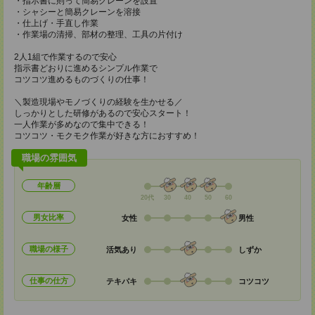
・指示書に則って簡易クレーンを設置
・シャシーと簡易クレーンを溶接
・仕上げ・手直し作業
・作業場の清掃、部材の整理、工具の片付け
2人1組で作業するので安心
指示書どおりに進めるシンプル作業で
コツコツ進めるものづくりの仕事！
＼製造現場やモノづくりの経験を生かせる／
しっかりとした研修があるので安心スタート！
一人作業が多めなので集中できる！
コツコツ・モクモク作業が好きな方におすすめ！
職場の雰囲気
年齢層
20代
30
40
50
60
男女比率
女性
男性
職場の様子
活気あり
しずか
仕事の仕方
テキパキ
コツコツ