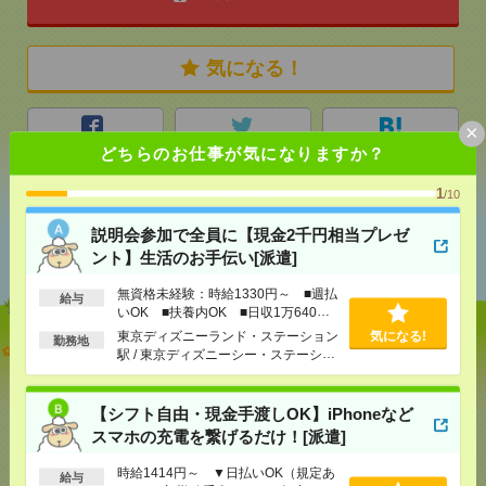
気になる！
×
シェア
ツイート
ブックマーク
どちらのお仕事が気になりますか？
1
/10
あなたの閲覧履歴からの
説明会参加で全員に【現金2千円相当プレゼ
おすすめ
ント】生活のお手伝い[派遣]
無資格未経験：時給1330円～ ■週払
給与
いOK ■扶養内OK ■日収1万640円
以上
東京ディズニーランド・ステーション
気になる!
勤務地
説明会参加で全員に【現金2千円相当プレゼント】生
駅 / 東京ディズニーシー・ステーショ
活のお手伝い[派遣]
ン駅 / リゾートゲートウェイ・ステー
ション駅 / …
[給 与]
無資格未経験：時給1330円～ ■週払い
【シフト自由・現金手渡しOK】iPhoneなど
OK ■扶養内OK ■日収1万640円以上
スマホの充電を繋げるだけ！[派遣]
[交通費]
交通費全額支給
気になる！
[勤務地]
東京ディズニーランド・ステーション駅
時給1414円～ ▼日払いOK（規定あ
/
給与