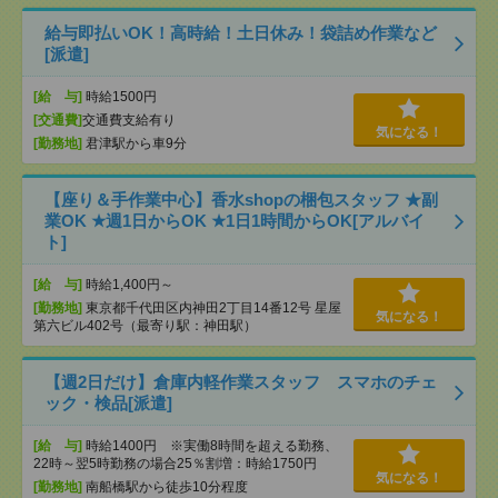
給与即払いOK！高時給！土日休み！袋詰め作業など
[派遣]
[給 与]
時給1500円
[交通費]
交通費支給有り
気になる！
[勤務地]
君津駅から車9分
【座り＆手作業中心】香水shopの梱包スタッフ ★副
業OK ★週1日からOK ★1日1時間からOK[アルバイ
ト]
[給 与]
時給1,400円～
[勤務地]
東京都千代田区内神田2丁目14番12号 星屋
気になる！
第六ビル402号（最寄り駅：神田駅）
【週2日だけ】倉庫内軽作業スタッフ スマホのチェ
ック・検品[派遣]
[給 与]
時給1400円 ※実働8時間を超える勤務、
22時～翌5時勤務の場合25％割増：時給1750円
気になる！
[勤務地]
南船橋駅から徒歩10分程度