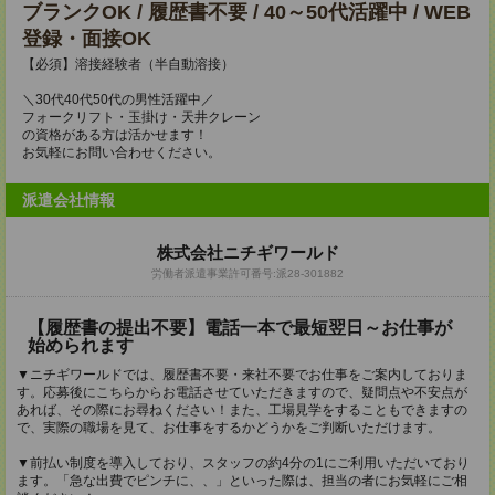
ブランクOK / 履歴書不要 / 40～50代活躍中 / WEB
登録・面接OK
【必須】溶接経験者（半自動溶接）
＼30代40代50代の男性活躍中／
フォークリフト・玉掛け・天井クレーン
の資格がある方は活かせます！
お気軽にお問い合わせください。
派遣会社情報
株式会社ニチギワールド
労働者派遣事業許可番号:派28-301882
【履歴書の提出不要】電話一本で最短翌日～お仕事が
始められます
▼ニチギワールドでは、履歴書不要・来社不要でお仕事をご案内しておりま
す。応募後にこちらからお電話させていただきますので、疑問点や不安点が
あれば、その際にお尋ねください！また、工場見学をすることもできますの
で、実際の職場を見て、お仕事をするかどうかをご判断いただけます。
▼前払い制度を導入しており、スタッフの約4分の1にご利用いただいており
ます。「急な出費でピンチに、、」といった際は、担当の者にお気軽にご相