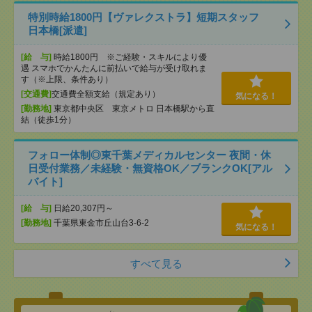
特別時給1800円【ヴァレクストラ】短期スタッフ
日本橋[派遣]
[給 与]
時給1800円 ※ご経験・スキルにより優
遇 スマホでかんたんに前払いで給与が受け取れま
す（※上限、条件あり）
[交通費]
交通費全額支給（規定あり）
気になる！
[勤務地]
東京都中央区 東京メトロ 日本橋駅から直
結（徒歩1分）
フォロー体制◎東千葉メディカルセンター 夜間・休
日受付業務／未経験・無資格OK／ブランクOK[アル
バイト]
[給 与]
日給20,307円～
[勤務地]
千葉県東金市丘山台3-6-2
気になる！
すべて見る