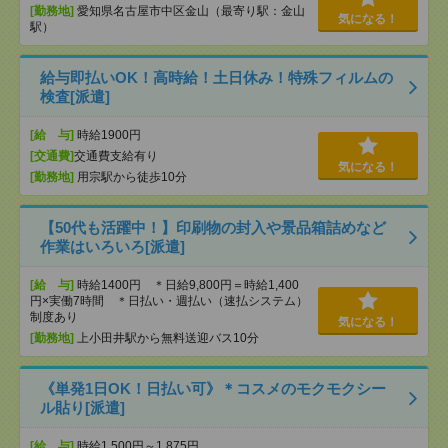
[勤務地]
愛知県名古屋市中区金山（最寄り駅：金山
気になる！
駅）
給与即払いOK！高時給！土日休み！特殊フィルムの
検査[派遣]
[給 与]
時給1900円
[交通費]
交通費支給有り
気になる！
[勤務地]
用宗駅から徒歩10分
【50代も活躍中！】印刷物の封入や景品箱詰めなど
作業はいろいろ[派遣]
[給 与]
時給1400円 ＊日給9,800円＝時給1,400
円×実働7時間 ＊日払い・週払い（速払システム）
制度あり
気になる！
[勤務地]
上小田井駅から無料送迎バス10分
《単発1日OK！日払い可》＊コスメのモクモクシー
ル貼り[派遣]
[給 与]
時給1,500円～1,875円