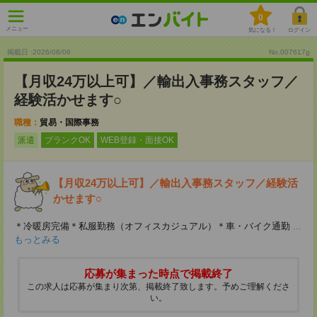
0
メニュー
気になる！
ログイン
掲載日 :2026
/
08
/
06
No.007617g
【月収24万以上可】／輸出入事務スタッフ／
経験活かせます○
職種：
貿易・国際事務
派遣
ブランクOK
WEB登録・面接OK
【月収24万以上可】／輸出入事務スタッフ／経験活
かせます○
＊冷暖房完備＊私服勤務（オフィスカジュアル）＊車・バイク通勤
...
もっとみる
応募が集まった時点で掲載終了
この求人は応募が集まり次第、掲載終了致します。予めご理解くださ
い。