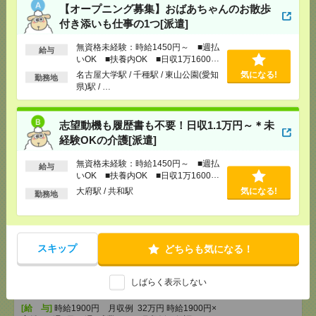
【オープニング募集】おばあちゃんのお散歩
【残業なし】サンプルもらえる！有名食品メーカー
付き添いも仕事の1つ[派遣]
＊ゆったり事務[派遣]
無資格未経験：時給1450円～ ■週払
給与
いOK ■扶養内OK ■日収1万1600円
[給 与]
時給1400円
以上
[交通費]
全額支給
名古屋大学駅 / 千種駅 / 東山公園(愛知
気になる!
勤務地
県)駅 / …
気になる！
[勤務地]
静岡駅から徒歩7分
/
新静岡駅から徒歩10
分
志望動機も履歴書も不要！日収1.1万円～＊未
＼時給1500円／大手！おもちゃメーカーでの事務！
経験OKの介護[派遣]
土日祝休み[派遣]
無資格未経験：時給1450円～ ■週払
給与
いOK ■扶養内OK ■日収1万1600円
[給 与]
時給1500円 月収例 225,000円+残業代
以上
大府駅 / 共和駅
気になる!
[交通費]
全額支給
勤務地
[月収例]
20～25万円
気になる！
[勤務地]
東静岡駅から徒歩7分
/
長沼(静岡県)駅から
徒歩1分
スキップ
どちらも気になる！
時給1900円！17時まで＊【トヨタ自動車】在宅OK！
土橋での通訳・翻訳[派遣]
しばらく表示しない
[給 与]
時給1900円 月収例 32万円 時給1900円×