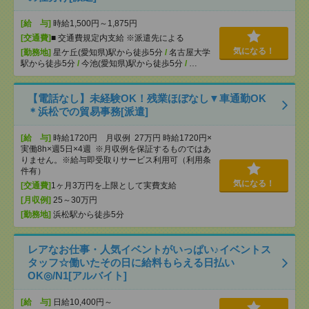
[給 与]
時給1,500円～1,875円
[交通費]
■ 交通費規定内支給 ※派遣先による
気になる！
[勤務地]
星ケ丘(愛知県)駅から徒歩5分
/
名古屋大学
駅から徒歩5分
/
今池(愛知県)駅から徒歩5分
/
…
【電話なし】未経験OK！残業ほぼなし▼車通勤OK
＊浜松での貿易事務[派遣]
[給 与]
時給1720円 月収例 27万円 時給1720円×
実働8h×週5日×4週 ※月収例を保証するものではあ
りません。※給与即受取りサービス利用可（利用条
件有）
気になる！
[交通費]
1ヶ月3万円を上限として実費支給
[月収例]
25～30万円
[勤務地]
浜松駅から徒歩5分
レアなお仕事・人気イベントがいっぱい♪イベントス
タッフ☆働いたその日に給料もらえる日払い
OK◎/N1[アルバイト]
[給 与]
日給10,400円～