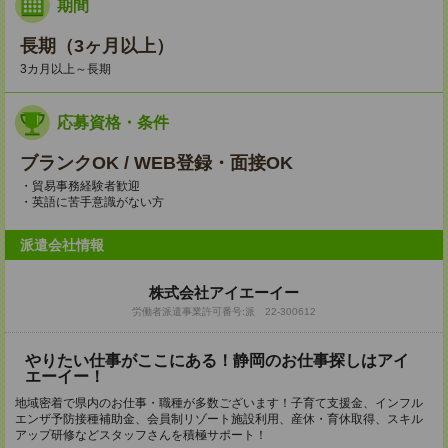
期間
長期（3ヶ月以上）
3カ月以上～長期
応募資格・条件
ブランクOK / WEB登録・面接OK
・貿易事務経験者歓迎
・英語に苦手意識がない方
派遣会社情報
株式会社アイエーイー
労働者派遣事業許可番号:派 22-300612
やりたい仕事がここにある！静岡のお仕事探しはアイ
エーイー！
地域密着で県内のお仕事・職種が多数ございます！子育て支援金、インフル
エンザ予防接種補助金、会員制リゾート施設利用、産休・育休取得、スキル
アップ研修などスタッフさんを積極サポート！