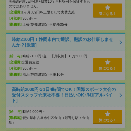
実働8h×週5日×4週+残業10h ※月収例を保証するも
のではありません。
[交通費]
1ヶ月3万円を上限として実費支給
気になる！
[月収例]
30万円～
[勤務地]
土橋(愛知県)駅から徒歩35分
時給2100円！静岡市内で通訳、翻訳のお仕事しませ
んか？[派遣]
[給 与]
時給2100円+交 【月収例】31万5000円
[交通費]
交通費支給
[月収例]
30万円～
気になる！
[勤務地]
清水(静岡県)駅から車10分
高時給2000円☆1日4時間でOK！国際スポーツ大会の
受付スタッフ☆来社不要！日払いOK♪/N1[アルバイ
ト]
[給 与]
時給2,000円～
[勤務地]
愛知県名古屋市中区金山（最寄り駅：金山
気になる！
駅）