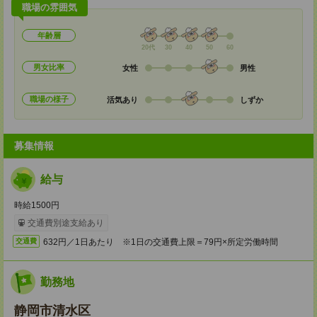
職場の雰囲気
年齢層
20代
30
40
50
60
男女比率
女性
男性
職場の様子
活気あり
しずか
募集情報
給与
時給1500円
交通費別途支給あり
632円／1日あたり ※1日の交通費上限＝79円×所定労働時間
交通費
勤務地
静岡市清水区