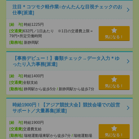
注目＊コツモク軽作業○かんたんな目視チェックのお
仕事[派遣]
[給 与]
時給1225円
[交通費]
632円／1日あたり ※1日の交通費上限＝
79円×所定労働時間
気になる！
[勤務地]
新静岡駅
【事務デビュー！】書類チェック→データ入力＊ゆ
ったり入力事務[派遣]
[給 与]
時給1400円
[交通費]
全額支給
気になる！
[勤務地]
静岡駅から徒歩5分
/
新静岡駅から徒歩7分
時給1900円！【アジア競技大会】競技会場での設営
サポート／大量募集[派遣]
[給 与]
時給1900円
[交通費]
交通費支給
気になる！
[勤務地]
瑞穂運動場東駅から徒歩7分
/
瑞穂運動場