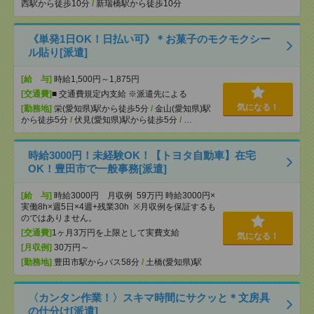
西駅から徒歩10分
/
新瑞橋駅から徒歩10分
《単発1日OK！日払い可》＊お菓子のモクモクシー
ル貼り[派遣]
[給 与]
時給1,500円～1,875円
[交通費]
■ 交通費規定内支給 ※派遣先による
気になる！
[勤務地]
栄(愛知県)駅から徒歩5分
/
金山(愛知県)駅
から徒歩5分
/
伏見(愛知県)駅から徒歩5分
/
…
時給3000円！未経験OK！【トヨタ自動車】在宅
OK！豊田市で一般事務[派遣]
[給 与]
時給3000円 月収例 59万円 時給3000円×
実働8h×週5日×4週+残業30h ※月収例を保証するも
のではありません。
[交通費]
1ヶ月3万円を上限として実費支給
気になる！
[月収例]
30万円～
[勤務地]
豊田市駅からバス58分
/
土橋(愛知県)駅
〈カンタン作業！〉スキマ時間にサクッと＊文房具
の仕分け[派遣]