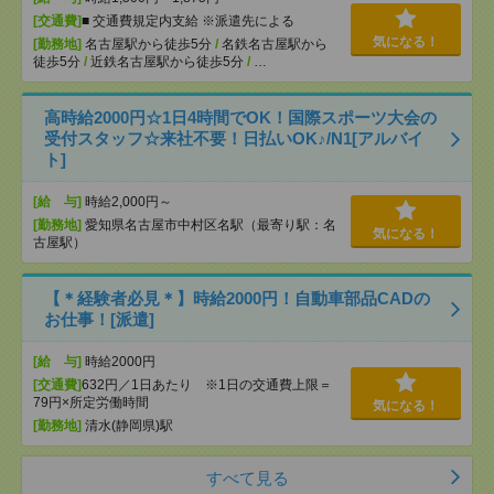
[交通費]
■ 交通費規定内支給 ※派遣先による
気になる！
[勤務地]
名古屋駅から徒歩5分
/
名鉄名古屋駅から
徒歩5分
/
近鉄名古屋駅から徒歩5分
/
…
高時給2000円☆1日4時間でOK！国際スポーツ大会の
受付スタッフ☆来社不要！日払いOK♪/N1[アルバイ
ト]
[給 与]
時給2,000円～
[勤務地]
愛知県名古屋市中村区名駅（最寄り駅：名
気になる！
古屋駅）
【＊経験者必見＊】時給2000円！自動車部品CADの
お仕事！[派遣]
[給 与]
時給2000円
[交通費]
632円／1日あたり ※1日の交通費上限＝
79円×所定労働時間
気になる！
[勤務地]
清水(静岡県)駅
すべて見る