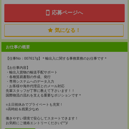
応募ページへ
気になる！
お仕事の概要
【仕事No：007617g】＊輸出入に関する事務業務のお仕事です＊
【お仕事内容】
・輸出入貨物の輸送手配サポート
・各種貿易書類の作成、発行
・専用システムへのデータ入力
・お客様や海外代理店とのメール対応
先輩スタッフが丁寧に教えて下さいます！！
国際物流の流れを支える重要なポジションです＊
○土日祝休みでプライベートも充実！
○高時給＆残業少なめ
働きやすい環境で安心してスタートできます！
お気軽にご連絡エントリーください(^^)/