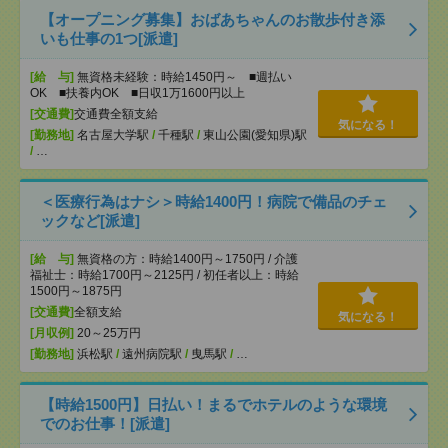
【オープニング募集】おばあちゃんのお散歩付き添
いも仕事の1つ[派遣]
[給 与]
無資格未経験：時給1450円～ ■週払い
OK ■扶養内OK ■日収1万1600円以上
[交通費]
交通費全額支給
気になる！
[勤務地]
名古屋大学駅
/
千種駅
/
東山公園(愛知県)駅
/
…
＜医療行為はナシ＞時給1400円！病院で備品のチェ
ックなど[派遣]
[給 与]
無資格の方：時給1400円～1750円 / 介護
福祉士：時給1700円～2125円 / 初任者以上：時給
1500円～1875円
[交通費]
全額支給
気になる！
[月収例]
20～25万円
[勤務地]
浜松駅
/
遠州病院駅
/
曳馬駅
/
…
【時給1500円】日払い！まるでホテルのような環境
でのお仕事！[派遣]