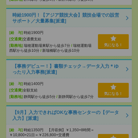
時給1900円！【アジア競技大会】競技会場での設営
サポート／大量募集[派遣]
[給 与]
時給1900円
[交通費]
交通費支給
気になる！
[勤務地]
瑞穂運動場東駅から徒歩7分
/
瑞穂運動場
西駅から徒歩10分
/
新瑞橋駅から徒歩10分
【事務デビュー！】書類チェック→データ入力＊ゆ
ったり入力事務[派遣]
[給 与]
時給1400円
[交通費]
全額支給
気になる！
[勤務地]
静岡駅から徒歩5分
/
新静岡駅から徒歩7分
【9月】入力できればOKな事務センターの【データ
入力】[派遣]
[給 与]
時給1350円 【月収例】￥1,350×8時間＝
￥10,800×21日＝￥226,800+交通費