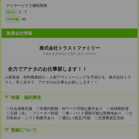
デイサービスで補助業務
3：7
男女比
40
平均年齢
派遣会社情報
株式会社トラストファミリー
労働者派遣事業許可番号:派23-300560
全力でアナタのお仕事探します！！
人材派遣・有料職業紹介・人材アウトソーシングを手掛ける、株式会社トラ
スト。常に全力で、アナタのお仕事をお探しします！！
待遇・福利厚生
◇社会保険完備 ◇扶養内勤務・Wワーク可能な案件あり ◇未経験歓迎
◇主婦（夫）・フリーター歓迎 ◇車・バイク通勤可能な勤務地あり ◇土
日祝休み・シフト制案件あり ◇週払い(規定)可能 ◇交通費規定支給
登録について