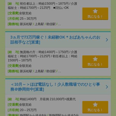
[給 与]
初任者以上：時給1500円～1875円 / 介護
福祉士：時給1700円～2125円 ■日払いOK
[交通費]
全額支給
気になる！
[月収例]
25～30万円
[勤務地]
新浜松駅
/
上島駅
/
助信駅
/
…
3ヵ月で73万円稼ぐ！未経験OK＊おばあちゃんのお
話相手など[派遣]
[給 与]
無資格の方：時給1400円～1750円 / 介護
福祉士：時給1700円～2125円 / 初任者以上：時給
1500円～1875円
気になる！
[交通費]
全額支給
[勤務地]
新浜松駅
/
上島駅
/
助信駅
/
…
＜10月～＞ほぼ電話なし！少人数職場でのひとり事
務＠静岡街中[派遣]
[給 与]
時給1400円 月収例 210,000円+残業代
[交通費]
全額支給
[月収例]
20～25万円
気になる！
[勤務地]
静岡駅から徒歩8分
/
新静岡駅から徒歩5分