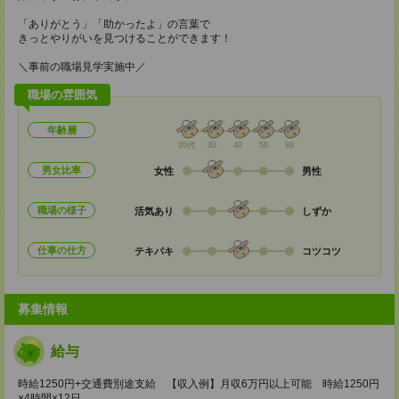
「ありがとう」「助かったよ」の言葉で
きっとやりがいを見つけることができます！
＼事前の職場見学実施中／
職場の雰囲気
年齢層
20代
30
40
50
60
男女比率
女性
男性
職場の様子
活気あり
しずか
仕事の仕方
テキパキ
コツコツ
募集情報
給与
時給1250円+交通費別途支給 【収入例】月収6万円以上可能 時給1250円
×4時間×12日