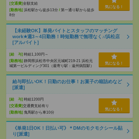
[交通費]
全額支給
気になる！
[勤務地]
浜松駅から徒歩13分
/
第一通り駅から徒歩
8分
【未経験OK】単発バイトとスタッフのマッチング
work★週3～4日勤務！時短勤務で無理なく♪/浜松店
[アルバイト]
[給 与]
時給1,100円～
[勤務地]
静岡県浜松市中央区元城町219-21 浜松元
気になる！
城第一ビルディング301（最寄り駅：遠州病院駅）
給与即払いOK！日勤のお仕事！お菓子の箱詰めなど
[派遣]
[給 与]
時給1200円
[交通費]
交通費支給有り
気になる！
[勤務地]
曳馬駅から車10分
《単発1日OK！日払い可》＊DMのモクモクシール貼
り[派遣]