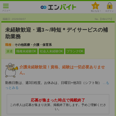
0
メニュー
気になる！
ログイン
掲載日 :2026
/
08
/
07
No.【HM-275】
未経験歓迎・週3～/時短＊デイサービスの補
助業務
職種：
その他医療・介護・保育系
派遣
職種未経験OK
社会人未経験OK
ブランクOK
介護未経験歓迎！資格、経験は一切必要ありませ
ん。
勤務日数は、週3日程度。お休みは、日曜日+他3日（シフト制）
...も
っとみる
応募が集まった時点で掲載終了
この求人は応募が集まり次第、掲載終了致します。予めご理解くださ
い。