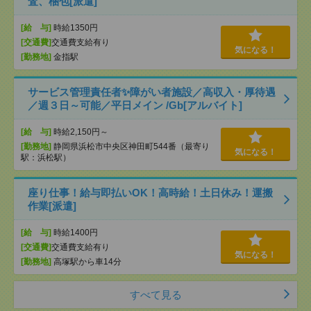
査、梱包[派遣]
[給 与]
時給1350円
[交通費]
交通費支給有り
気になる！
[勤務地]
金指駅
サービス管理責任者✨障がい者施設／高収入・厚待遇
／週３日～可能／平日メイン /Gb[アルバイト]
[給 与]
時給2,150円～
[勤務地]
静岡県浜松市中央区神田町544番（最寄り
気になる！
駅：浜松駅）
座り仕事！給与即払いOK！高時給！土日休み！運搬
作業[派遣]
[給 与]
時給1400円
[交通費]
交通費支給有り
気になる！
[勤務地]
高塚駅から車14分
すべて見る