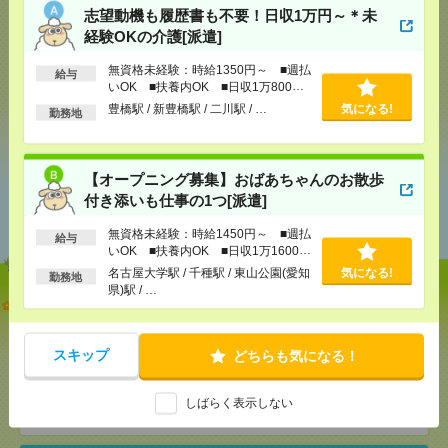
志望動機も履歴書も不要！日収1万円～＊未
経験OKの介護[派遣]
気になる！
無資格未経験：時給1350円～ ■週払
給与
いOK ■扶養内OK ■日収1万800円
以上
豊橋駅 / 新豊橋駅 / 二川駅 / …
気になる!
勤務地
シェア
ツイート
ブックマーク
【オープニング募集】おばあちゃんのお散歩
あなたの閲覧履歴からの
付き添いも仕事の1つ[派遣]
おすすめ
無資格未経験：時給1450円～ ■週払
給与
いOK ■扶養内OK ■日収1万1600円
以上
名古屋大学駅 / 千種駅 / 東山公園(愛知
気になる!
勤務地
県)駅 / …
志望動機も履歴書も不要！日収1万円～＊未経験OK
の介護[派遣]
スキップ
どちらも気になる！
[給 与]
無資格未経験：時給1350円～ ■週払い
OK ■扶養内OK ■日収1万800円以上
[交通費]
交通費全額支給（ガソリン代もOK！）
気になる！
しばらく表示しない
[勤務地]
豊橋駅
/
新豊橋駅
/
二川駅
/
…