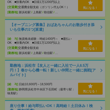
OK ■扶養内OK ■日収1万1200円以上
[交通費]
交通費全額支給（ガソリン代もOK！）
気になる！
[勤務地]
新浜松駅
/
上島駅
/
助信駅
/
…
【オープニング募集】おばあちゃんのお散歩付き添
いも仕事の1つ[派遣]
[給 与]
無資格未経験：時給1400円～ ■週払い
OK ■扶養内OK ■日収1万1200円以上
[交通費]
交通費全額支給
気になる！
[勤務地]
新浜松駅
/
上島駅
/
助信駅
/
…
勤務地：浜松市【友人と一緒に入社で一人6.5万
円！】春から心機一転！新しい仲間と一緒に挑戦[ア
ルバイト]
[給 与]
日給10,600円～18,500円
[勤務地]
静岡県浜松市中央区下石田町（最寄り駅：
気になる！
味美駅）
座り仕事！給与即払いOK！高時給！土日休み！検