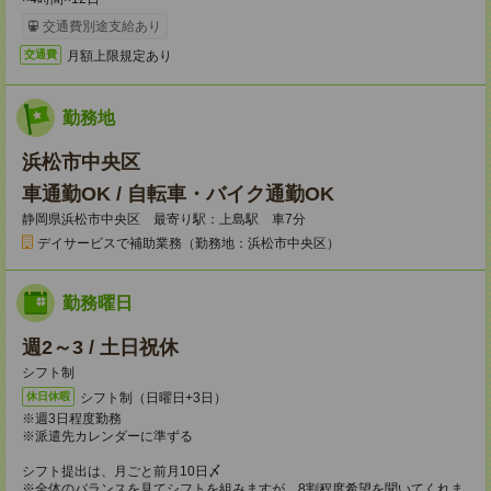
交通費別途支給あり
月額上限規定あり
交通費
勤務地
浜松市中央区
車通勤OK / 自転車・バイク通勤OK
静岡県浜松市中央区 最寄り駅：上島駅 車7分
デイサービスで補助業務（勤務地：浜松市中央区）
勤務曜日
週2～3 / 土日祝休
シフト制
シフト制（日曜日+3日）
休日休暇
※週3日程度勤務
※派遣先カレンダーに準ずる
シフト提出は、月ごと前月10日〆
※全体のバランスを見てシフトを組みますが、8割程度希望を聞いてくれま