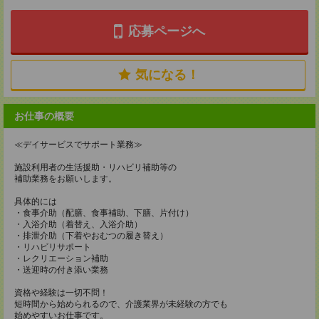
応募ページへ
気になる！
お仕事の概要
≪デイサービスでサポート業務≫
施設利用者の生活援助・リハビリ補助等の
補助業務をお願いします。
具体的には
・食事介助（配膳、食事補助、下膳、片付け）
・入浴介助（着替え、入浴介助）
・排泄介助（下着やおむつの履き替え）
・リハビリサポート
・レクリエーション補助
・送迎時の付き添い業務
資格や経験は一切不問！
短時間から始められるので、介護業界が未経験の方でも
始めやすいお仕事です。