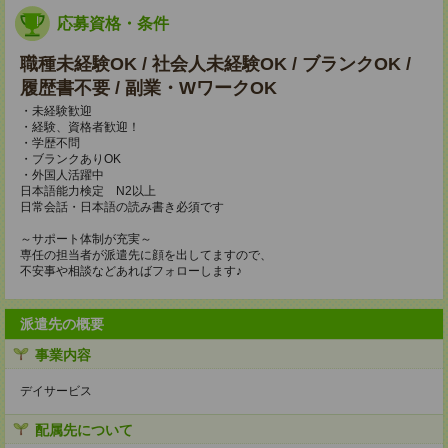
応募資格・条件
職種未経験OK / 社会人未経験OK / ブランクOK /
履歴書不要 / 副業・WワークOK
・未経験歓迎
・経験、資格者歓迎！
・学歴不問
・ブランクありOK
・外国人活躍中
日本語能力検定 N2以上
日常会話・日本語の読み書き必須です
～サポート体制が充実～
専任の担当者が派遣先に顔を出してますので、
不安事や相談などあればフォローします♪
派遣先の概要
事業内容
デイサービス
配属先について