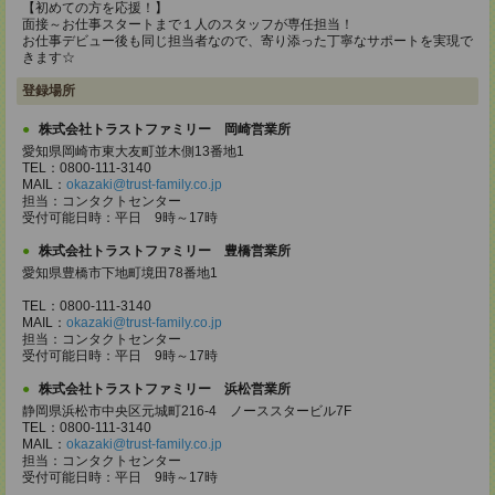
【初めての方を応援！】
面接～お仕事スタートまで１人のスタッフが専任担当！
お仕事デビュー後も同じ担当者なので、寄り添った丁寧なサポートを実現で
きます☆
登録場所
株式会社トラストファミリー 岡崎営業所
愛知県岡崎市東大友町並木側13番地1
TEL：0800-111-3140
MAIL：
okazaki@trust-family.co.jp
担当：コンタクトセンター
受付可能日時：平日 9時～17時
株式会社トラストファミリー 豊橋営業所
愛知県豊橋市下地町境田78番地1
TEL：0800-111-3140
MAIL：
okazaki@trust-family.co.jp
担当：コンタクトセンター
受付可能日時：平日 9時～17時
株式会社トラストファミリー 浜松営業所
静岡県浜松市中央区元城町216-4 ノーススタービル7F
TEL：0800-111-3140
MAIL：
okazaki@trust-family.co.jp
担当：コンタクトセンター
受付可能日時：平日 9時～17時