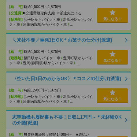
[給 与]
時給1,500円～1,875円
[交通費]
■ 交通費規定内支給 ※派遣先による
気になる！
[勤務地]
浜松駅からバイク・車
/
新浜松駅からバイ
ク・車
/
遠州病院駅からバイク・車
/
…
＼来社不要／単発1日OK＊お菓子の仕分け[派遣]
[給 与]
時給1,500円～1,875円
[勤務地]
磐田駅からバイク・車
/
豊田町駅からバイ
気になる！
ク・車
/
豊岡(静岡県)駅からバイク・車
/
…
〈空いた日1日のみからOK〉＊コスメの仕分け[派遣]
[給 与]
時給1,500円～1,875円
[勤務地]
浜松駅からバイク・車
/
新浜松駅からバイ
気になる！
ク・車
/
遠州病院駅からバイク・車
/
…
志望動機も履歴書も不要！日収1.1万円～＊未経験OK
の介護[派遣]
[給 与]
無資格未経験：時給1400円～ ■週払い