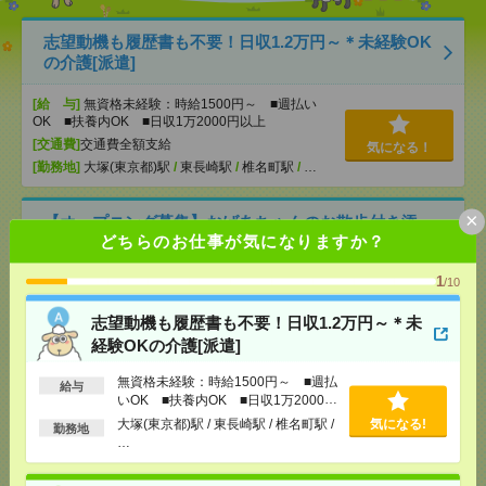
志望動機も履歴書も不要！日収1.2万円～＊未経験OK
の介護[派遣]
[給 与]
無資格未経験：時給1500円～ ■週払い
OK ■扶養内OK ■日収1万2000円以上
[交通費]
交通費全額支給
気になる！
[勤務地]
大塚(東京都)駅
/
東長崎駅
/
椎名町駅
/
…
×
【オープニング募集】おばあちゃんのお散歩付き添
どちらのお仕事が気になりますか？
いも仕事の1つ[派遣]
1
/10
[給 与]
無資格未経験：時給1500円～ ■週払い
OK ■扶養内OK ■日収1万2000円以上
志望動機も履歴書も不要！日収1.2万円～＊未
[交通費]
交通費全額支給
気になる！
経験OKの介護[派遣]
[勤務地]
巣鴨駅
/
目白駅
/
北池袋駅
/
…
無資格未経験：時給1500円～ ■週払
給与
いOK ■扶養内OK ■日収1万2000円
時給1850円＊返却済みICカードと貸出カードの管理
以上
など入館対応などの受付！[派遣]
大塚(東京都)駅 / 東長崎駅 / 椎名町駅 /
気になる!
勤務地
…
[給 与]
時給1850円＋交 【月収例】403,916円
～ ■給与の前払いが可能な速払いサービスあり