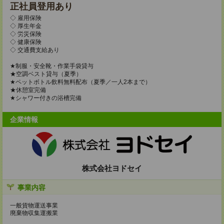
正社員登用あり
◇ 雇用保険
◇ 厚生年金
◇ 労災保険
◇ 健康保険
◇ 交通費支給あり
★制服・安全靴・作業手袋貸与
★空調ベスト貸与（夏季）
★ペットボトル飲料無料配布（夏季／一人2本まで）
★休憩室完備
★シャワー付きの浴槽完備
企業情報
株式会社ヨドセイ
事業内容
一般貨物運送事業
廃棄物収集運搬業