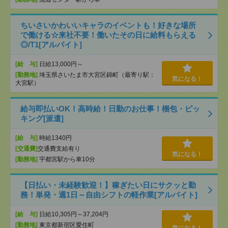
ちいさいかわいいキャラのイベントも！好きな場所
で働ける☆来社不要！働いたその日に給料もらえる
◎/T1[アルバイト]
[給 与]
日給13,000円～
[勤務地]
埼玉県さいたま市大宮区錦町（最寄り駅：
気になる！
大宮駅）
給与即払いOK！高時給！日勤のお仕事！梱包・ピッ
キング[派遣]
[給 与]
時給1340円
[交通費]
交通費支給有り
気になる！
[勤務地]
宇都宮駅から車10分
【日払い・未経験歓迎！】稼ぎたい日にサクッと勤
務！単発・週1日～自由シフトの軽作業[アルバイト]
[給 与]
日給10,305円～37,204円
[勤務地]
東京都新宿区愛住町