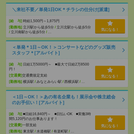
＼来社不要／単発1日OK＊チラシの仕分け[派遣]
[給 与]
時給1,500円～1,875円
[勤務地]
立川駅から徒歩5分
/
立川北駅から徒歩5分
気になる！
/
立川南駅から徒歩5分
/
…
＜単発＊1日～OK！＞コンサートなどのグッズ販売
スタッフ＊[アルバイト]
[給 与]
日給1万5000円～ ■最大で日給2万8500
円！
[交通費]
交通費規定支給
気になる！
[勤務地]
横浜駅
/
みなとみらい駅
/
西横浜駅
/
…
＜1日～OK！＞あの有名企業も！展示会や株主総会
のお手伝い！[アルバイト]
[給 与]
■日給16,840円～ ■日払いOK ■実働3時
間5,120円のお仕事あります！
[交通費]
一部支給
気になる！
[勤務地]
東京駅
/
水道橋駅
/
有楽町駅
/
…