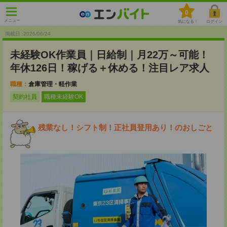
0
メニュー
気になる！
ログイン
掲載日 :2026
/
06
/
24
未経験OK作業員｜日給制｜月22万～可能！
年休126日！稼げる＋休める！注目レア求人
職種：
倉庫管理・軽作業
契約社員
職種未経験OK
残業なし！シフト制！正社員登用あり！のおしごと