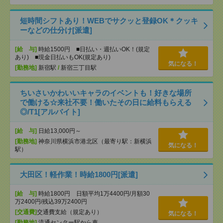
短時間シフトあり！WEBでサクッと登録OK＊クッキ
ーなどの仕分け[派遣]
[給 与]
時給1500円 ■日払い・週払いOK！(規定
あり) ■現金日払いもOK(規定あり)
気になる！
[勤務地]
新宿駅
/
新宿三丁目駅
ちいさいかわいいキャラのイベントも！好きな場所
で働ける☆来社不要！働いたその日に給料もらえる
◎/T1[アルバイト]
[給 与]
日給13,000円～
[勤務地]
神奈川県横浜市港北区（最寄り駅：新横浜
気になる！
駅）
大田区！軽作業！時給1800円[派遣]
[給 与]
時給1800円 日額平均1万4400円/月額30
万2400円/残込39万2400円
[交通費]
交通費支給（規定あり）
気になる！
[勤務地]
流通センター駅から車