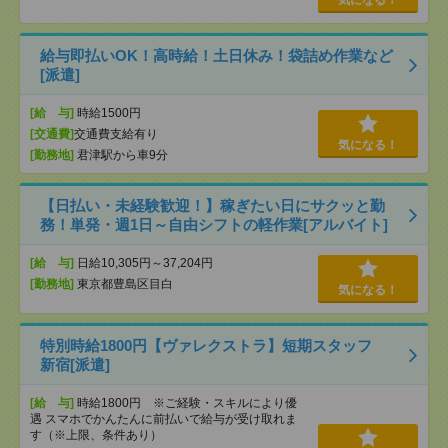
気になる！
給与即払いOK！高時給！土日休み！袋詰め作業など
[派遣]
[給 与]
時給1500円
[交通費]
交通費支給有り
気になる！
[勤務地]
君津駅から車9分
【日払い・未経験歓迎！】稼ぎたい日にサクッと勤
務！単発・週1日～自由シフトの軽作業[アルバイト]
[給 与]
日給10,305円～37,204円
[勤務地]
東京都豊島区目白
気になる！
特別時給1800円【ヴァレクストラ】短期スタッフ
新宿[派遣]
[給 与]
時給1800円 ※ご経験・スキルにより優
遇 スマホでかんたんに前払いで給与が受け取れま
す（※上限、条件あり）