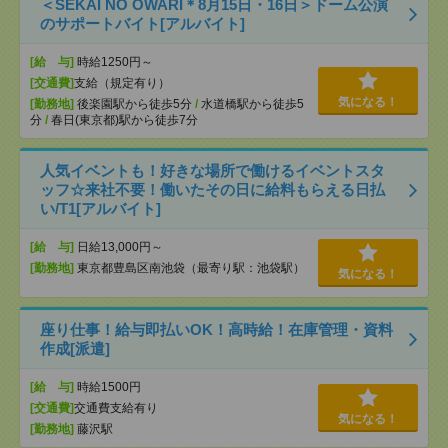
＜SEKAI NO OWARI＊8月15日・16日＞ドーム公演
のサポートバイト[アルバイト]
[給 与]
時給1250円～
[交通費]
支給（規定有り）
気になる！
[勤務地]
後楽園駅から徒歩5分
/
水道橋駅から徒歩5
分
/
春日(東京都)駅から徒歩7分
人気イベントも！好きな場所で働けるイベントスタ
ッフ☆来社不要！働いたその日に給料もらえる日払
い/T1[アルバイト]
[給 与]
日給13,000円～
[勤務地]
東京都豊島区南池袋（最寄り駅：池袋駅）
気になる！
座り仕事！給与即払いOK！高時給！在庫管理・資料
作成[派遣]
[給 与]
時給1500円
[交通費]
交通費支給有り
気になる！
[勤務地]
藤沢駅