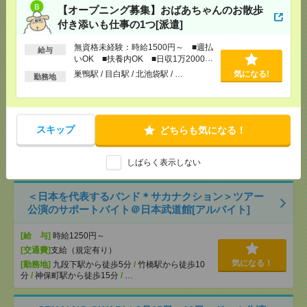
【オープニング募集】おばあちゃんのお散歩
[交通費]
交通費支給あり
付き添いも仕事の1つ[派遣]
[月収例]
30万円～
気になる！
[勤務地]
飯田橋駅から徒歩1分
/
九段下駅から徒歩
無資格未経験：時給1500円～ ■週払
給与
14分
いOK ■扶養内OK ■日収1万2000円
以上
巣鴨駅 / 目白駅 / 北池袋駅 / …
気になる!
勤務地
【シフト自由・現金手渡しOK】iPhoneなどスマホの
充電を繋げるだけ！[派遣]
[給 与]
時給1414円～ ▼日払いOK（規定あ
スキップ
どちらも気になる！
り） ■初勤務手当あり ※規定による
[勤務地]
新宿駅から徒歩
/
新宿三丁目駅から徒歩
/
気になる！
しばらく表示しない
高田馬場駅から徒歩
/
…
＜日本を代表するバンド＊サカナクション＞ツアー
公演のサポートバイト＠日本武道館[アルバイト]
[給 与]
時給1250円～
[交通費]
支給（規定有り）
気になる！
[勤務地]
九段下駅から徒歩5分
/
竹橋駅から徒歩10
分
/
神保町駅から徒歩15分
/
…