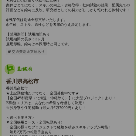
★あなたの頑張りを給与に反映！
案件ごとではなく、スキルの向上・資格取得・社内試験の結果、配属先での
評価などを給与に反映。研究者としての努力がしっかり報われる体制です！
◎残業代は別途全額支給いたします。
◎年齢、スキル、適性などを考慮のうえ決定します。
【試用期間】試用期間あり
試用期間の長さ：3ヶ月
雇用形態、給与は本採用時と同じです。
交通費別途支給あり
勤務地
香川県高松市
香川県高松市
★上記勤務地だけでなく、全国募集中です★
【全国45都府県（北海道・沖縄除く）】に大型プロジェクトあり！
※勤務エリアは、あなたの希望を考慮して決定！
※独身寮や住宅補助（最大月6万7000円）あり！
＜選べる働き方＞
▼全国採用コース（全国転勤あり）
・全国の様々なプロジェクトで経験を積みスキルアップが可能！
・毎月2万円の転勤手当あり