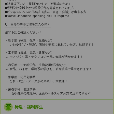
■35歳以下の方（長期的なキャリア形成のため）
■専門学校卒以上かつ理系学部を専攻されていた方
■ビジネスレベルの日本語（読み・書き・会話）が出来る方
■Native Japanese speaking skill is required
Q，自分の学部は理系に入るの？
￣￣￣￣￣￣￣￣￣￣￣￣￣￣￣
是非下記ご確認ください！
・理学部（物理・化学・生物など）
→ いわゆる“ザ・理系”。実験や研究に触れていた方、歓迎です！
・工学部（機械・電気・建築など）
→ モノづくり系・テクノロジー系の知識が活かせます！
・農学部・生命科学部・生物資源科学部など
→ 食品、バイオ、環境系の学びも、研究現場で重宝されます！
・薬学部・応用化学系
→ 分析・成分・データ系のスキル、大歓迎！
・栄養学科・看護学科
→ 食や健康の知識が、医薬やヘルスケア分野で活きてきます！
待遇・福利厚生