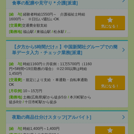
食事の配膳や見守り＊介護[派遣]
[給 与]
経験者時給1550円～ 介護福祉士時給
1600円～ ※日払い/週払いOK
[交通費]
交通費全額支給
気になる！
[勤務地]
福山駅
/
東福山駅
/
松永駅
/
…
【夕方から5時間だけ♬】中国新聞社グループでの簡
単データ入力・チェック業務[派遣]
[給 与]
時給1160円☆月収例：11万5700円（1160
円×5時間×19日勤務の場合） ※22:00以降は時給
1,450円
[交通費]
・規定により支給 ・車通勤・自転車通勤
OK
気になる！
[月収例]
10～15万円
[勤務地]
土橋(広島県)駅から徒歩5分
/
本川町駅から
徒歩8分
/
十日市町駅から徒歩
夜勤の商品仕分けスタッフ[アルバイト]
[給 与]
時給1,400円～1,400円