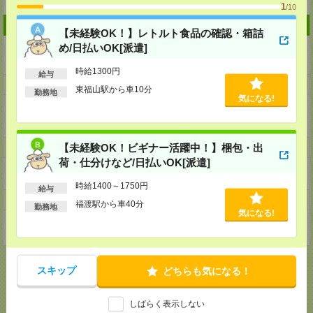
1
/10
企業情報
【未経験OK！】レトルト食品の確認・箱詰
め/日払いOK[派遣]
株式会社ワールドインテック R＆D事業部
時給1300円
給与
事業内容
東福山駅から車10分
勤務地
気になる!
上場企業を主体とする研究開発、情報、技術、製造分野の総合コンサルティ
ング・人事コンサルティング・アウトソーシング事業
【未経験OK！ビギナー活躍中！】梱包・出
ホームページ
荷・仕分けなど/日払いOK[派遣]
https://en-gage.net/witc_rd/
時給1400～1750円
給与
事業所
福渡駅から車40分
勤務地
気になる!
東京都港区東新橋2-14-1NBFコモディオ汐留4階
スキップ
どちらも気になる！
応募ページへ
しばらく表示しない