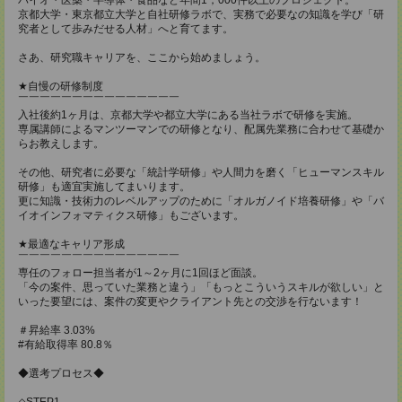
京都大学・東京都立大学と自社研修ラボで、実務で必要なの知識を学び「研
究者として歩みだせる人材」へと育てます。
さあ、研究職キャリアを、ここから始めましょう。
★自慢の研修制度
￣￣￣￣￣￣￣￣￣￣￣￣￣￣￣
入社後約1ヶ月は、京都大学や都立大学にある当社ラボで研修を実施。
専属講師によるマンツーマンでの研修となり、配属先業務に合わせて基礎か
らお教えします。
その他、研究者に必要な「統計学研修」や人間力を磨く「ヒューマンスキル
研修」も適宜実施してまいります。
更に知識・技術力のレベルアップのために「オルガノイド培養研修」や「バ
イオインフォマティクス研修」もございます。
★最適なキャリア形成
￣￣￣￣￣￣￣￣￣￣￣￣￣￣￣
専任のフォロー担当者が1～2ヶ月に1回ほど面談。
「今の案件、思っていた業務と違う」「もっとこういうスキルが欲しい」と
いった要望には、案件の変更やクライアント先との交渉を行ないます！
＃昇給率 3.03%
#有給取得率 80.8％
◆選考プロセス◆
◇STEP1