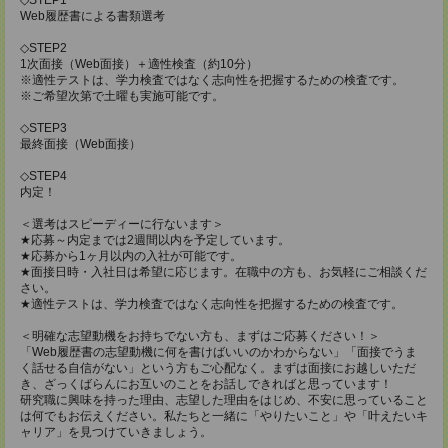
Web履歴書による書類選考
◇STEP2
1次面接（Web面接）＋適性検査（約10分）
※適性テストは、学力検査ではなく志向性を把握するための検査です。
※ご希望次第で土曜も実施可能です。
◇STEP3
最終面接（Web面接）
◇STEP4
内定！
＜選考はスピーディーに行ないます＞
★応募～内定までは2週間以内を予定しています。
★応募から1ヶ月以内の入社が可能です。
★面接日時・入社日は希望に応じます。在職中の方も、お気軽にご相談くだ
さい。
★適性テストは、学力検査ではなく志向性を把握するための検査です。
＜明確な志望動機をお持ちでない方も、まずはご応募ください！＞
「Web履歴書の志望動機に何を書けばいいのかわからない」「面接でうま
く話せる自信がない」という方もご心配なく。まずは面接にお越しいただ
き、ざっくばらんにお互いのことをお話しできればと思っています！
研究職に興味を持った理由、志望した理由をはじめ、不安に思っていること
は何でもお伝えください。私たちと一緒に「やりたいこと」や「叶えたいキ
ャリア」を見つけていきましょう。