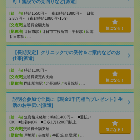
可！施設での見回りなど[派遣]
[給 与]
時給1550円～ 夜勤時給1880円～ 日収
2.8万円～（夜勤時給1880円×15h）
[交通費]
交通費全額支給
気になる！
[勤務地]
廿日市駅
/
廿日市市役所前・平良駅
/
広電
廿日市駅
/
…
【長期安定】クリニックでの受付＆ご案内などのお
仕事[派遣]
[給 与]
時給1100円～
[交通費]
交通費規定内支給
気になる！
[勤務地]
岡山駅前駅
/
北長瀬駅
/
法界院駅
/
…
説明会参加で全員に【現金2千円相当プレゼント】生
活のお手伝い[派遣]
[給 与]
無資格未経験：時給1400円～ ■週払い
OK ■扶養内OK ■日収1万1200円以上
[交通費]
交通費全額支給
気になる！
[勤務地]
戸坂駅
/
矢賀駅
/
牛田(広島県)駅
/
…