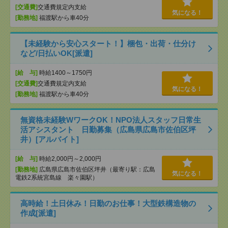
[交通費]
交通費規定内支給
気になる！
[勤務地]
福渡駅から車40分
【未経験から安心スタート！】梱包・出荷・仕分け
など/日払いOK[派遣]
[給 与]
時給1400～1750円
[交通費]
交通費規定内支給
気になる！
[勤務地]
福渡駅から車40分
無資格未経験WワークOK！NPO法人スタッフ日常生
活アシスタント 日勤募集（広島県広島市佐伯区坪
井）[アルバイト]
[給 与]
時給2,000円～2,000円
[勤務地]
広島県広島市佐伯区坪井（最寄り駅：広島
気になる！
電鉄2系統宮島線 楽々園駅）
高時給！土日休み！日勤のお仕事！大型鉄構造物の
作成[派遣]