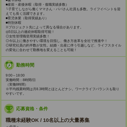
■産前・産後休暇（取得・復職実績多数）
└子育てしながら働くママさん・パパさん社員も多数。ライフイベントを迎
えても長く活躍できます。
■育児休業（取得実績あり）
■特別休暇
※プロジェクト先によって異なる場合があります。
◎5日以上の連続休暇取得可能！
◎女性管理職登用実績多数！
◎今以上に働きやすい環境を目指し、働き方改革を全社で推進中！
◎研究社員の約半数が女性。結婚・出産に伴う引越しなど、ライフスタイル
の変化に合わせて勤務地を変えることも可能！
勤務時間
9:00～18:00
実働時間：8時間/日
（実働8時間）
※平均残業時間は月8.3時間とほとんどナシ。ワークライフバランスも取り
やすいです。
応募資格・条件
職種未経験OK / 10名以上の大量募集
＜必須＞