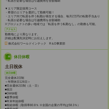
・転居が必要な場合は引越費用を全額補助
▼エリア限定採用コース
・希望のエリアを選択して勤務可能！
・エリア内で転居を伴う転勤が発生する場合、毎月2万円の転勤手当あり
・転居が必要な場合は引越費用を全額補助
※プロジェクトの多い地域では「転居を伴う転勤なし」の勤務も可能。
アクセス
勤務地により異なります。
詳細は配属先決定時にお伝えします。
株式会社ワールドインテック R＆D事業部
休日休暇
土日祝休
休日休暇
完全週休2日制
＜年間休日126日＞
■完全週休2日制（土・日）
■祝日
■GW休暇
■夏季休暇
■年末年始休暇
■有給休暇（取得率80.8％ ※全国の企業の平均は58.3％）
■慶弔休暇