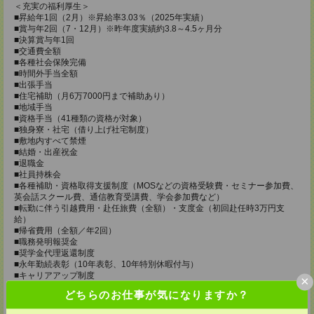
＜充実の福利厚生＞
■昇給年1回（2月）※昇給率3.03％（2025年実績）
■賞与年2回（7・12月）※昨年度実績約3.8～4.5ヶ月分
■決算賞与年1回
■交通費全額
■各種社会保険完備
■時間外手当全額
■出張手当
■住宅補助（月6万7000円まで補助あり）
■地域手当
■資格手当（41種類の資格が対象）
■独身寮・社宅（借り上げ社宅制度）
■敷地内すべて禁煙
■結婚・出産祝金
■退職金
■社員持株会
■各種補助・資格取得支援制度（MOSなどの資格受験費・セミナー参加費、
英会話スクール費、通信教育受講費、学会参加費など）
■転勤に伴う引越費用・赴任旅費（全額）・支度金（初回赴任時3万円支
給）
■帰省費用（全額／年2回）
■職務発明報奨金
■奨学金代理返還制度
■永年勤続表彰（10年表彰、10年特別休暇付与）
■キャリアアップ制度
×
└ジュニア・ミドル・主任・主幹・主席などへ昇進。伴って昇給も可能。
どちらのお仕事が気になりますか？
※オンライン選考OK