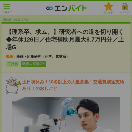
0
メニュー
気になる！
ログイン
掲載日 :2026
/
07
/
24
【理系卒、求ム。】研究者への道を切り開く
◆年休126日／住宅補助月最大6.7万円分／上
場G
職種：
基礎・応用研究（化学、素材系）
正社員
職種未経験OK
土日祝休み！10名以上の大量募集！交通費別途支給
あり！のおしごと