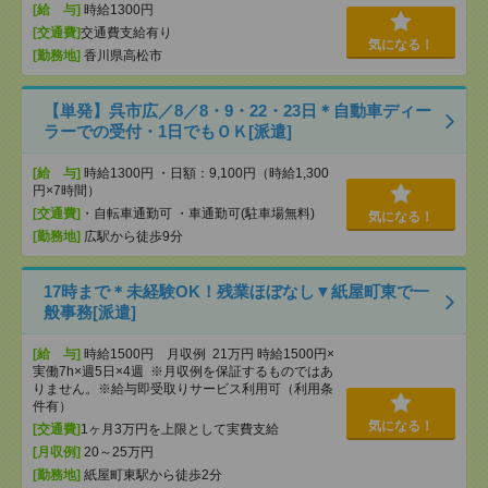
[給 与]
時給1300円
[交通費]
交通費支給有り
気になる！
[勤務地]
香川県高松市
【単発】呉市広／8／8・9・22・23日＊自動車ディー
ラーでの受付・1日でもＯＫ[派遣]
[給 与]
時給1300円 ・日額：9,100円（時給1,300
円×7時間）
[交通費]
・自転車通勤可 ・車通勤可(駐車場無料)
気になる！
[勤務地]
広駅から徒歩9分
17時まで＊未経験OK！残業ほぼなし▼紙屋町東で一
般事務[派遣]
[給 与]
時給1500円 月収例 21万円 時給1500円×
実働7h×週5日×4週 ※月収例を保証するものではあ
りません。※給与即受取りサービス利用可（利用条
件有）
気になる！
[交通費]
1ヶ月3万円を上限として実費支給
[月収例]
20～25万円
[勤務地]
紙屋町東駅から徒歩2分