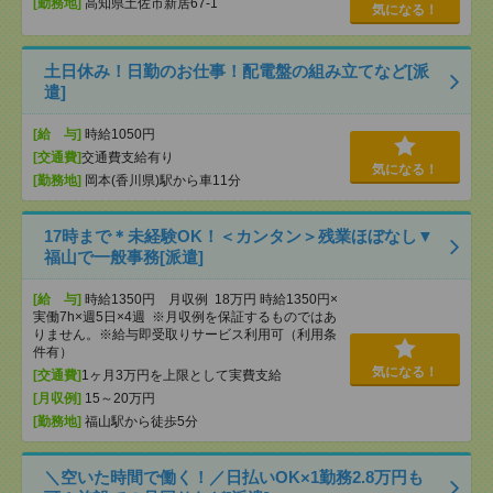
[勤務地]
高知県土佐市新居67-1
気になる！
土日休み！日勤のお仕事！配電盤の組み立てなど[派
遣]
[給 与]
時給1050円
[交通費]
交通費支給有り
気になる！
[勤務地]
岡本(香川県)駅から車11分
17時まで＊未経験OK！＜カンタン＞残業ほぼなし▼
福山で一般事務[派遣]
[給 与]
時給1350円 月収例 18万円 時給1350円×
実働7h×週5日×4週 ※月収例を保証するものではあ
りません。※給与即受取りサービス利用可（利用条
件有）
気になる！
[交通費]
1ヶ月3万円を上限として実費支給
[月収例]
15～20万円
[勤務地]
福山駅から徒歩5分
＼空いた時間で働く！／日払いOK×1勤務2.8万円も