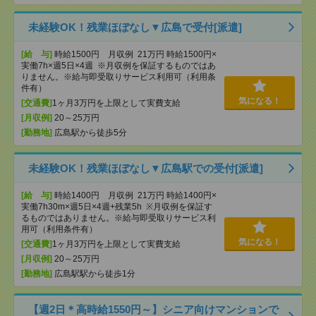
未経験OK！残業ほぼなし▼広島で受付[派遣]
[給 与]
時給1500円 月収例 21万円 時給1500円×
実働7h×週5日×4週 ※月収例を保証するものではあ
りません。※給与即受取りサービス利用可（利用条
件有）
気になる！
[交通費]
1ヶ月3万円を上限として実費支給
[月収例]
20～25万円
[勤務地]
広島駅から徒歩5分
未経験OK！残業ほぼなし▼広島駅での受付[派遣]
[給 与]
時給1400円 月収例 21万円 時給1400円×
実働7h30m×週5日×4週+残業5h ※月収例を保証す
るものではありません。※給与即受取りサービス利
用可（利用条件有）
気になる！
[交通費]
1ヶ月3万円を上限として実費支給
[月収例]
20～25万円
[勤務地]
広島駅駅から徒歩1分
【週2日＊高時給1550円～】シニア向けマンションで