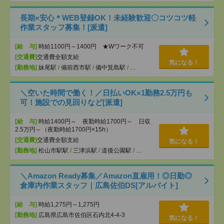
長期×安心＊WEB登録OK！未経験歓迎〇コツコツ軽
作業スタッフ募集！[派遣]
[給 与]
時給1100円～1400円 ★Wワーク不可
[交通費]
交通費全額支給
気になる！
[勤務地]
妹尾駅
/
備前西市駅
/
備中箕島駅
/
…
＼空いた時間で働く！／日払いOK×1勤務2.5万円も
可！施設での見回りなど[派遣]
[給 与]
時給1400円～ 夜勤時給1700円～ 日収
2.5万円～（夜勤時給1700円×15h）
[交通費]
交通費全額支給
気になる！
[勤務地]
松山市駅駅
/
三津浜駅
/
道後公園駅
/
…
＼Amazon Ready募集／Amazon直雇用！◎日勤◎
倉庫内作業スタッフ｜広島佐伯DS[アルバイト]
[給 与]
時給1,275円～1,275円
[勤務地]
広島県広島市佐伯区石内北4-4-3
気になる！