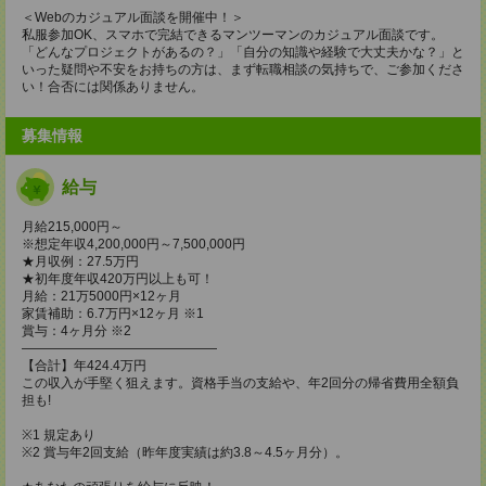
＜Webのカジュアル面談を開催中！＞
私服参加OK、スマホで完結できるマンツーマンのカジュアル面談です。
「どんなプロジェクトがあるの？」「自分の知識や経験で大丈夫かな？」と
いった疑問や不安をお持ちの方は、まず転職相談の気持ちで、ご参加くださ
い！合否には関係ありません。
募集情報
給与
月給215,000円～
※想定年収4,200,000円～7,500,000円
★月収例：27.5万円
★初年度年収420万円以上も可！
月給：21万5000円×12ヶ月
家賃補助：6.7万円×12ヶ月 ※1
賞与：4ヶ月分 ※2
―――――――――――――――
【合計】年424.4万円
この収入が手堅く狙えます。資格手当の支給や、年2回分の帰省費用全額負
担も!
※1 規定あり
※2 賞与年2回支給（昨年度実績は約3.8～4.5ヶ月分）。