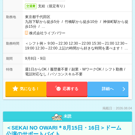
支給（規定有り）
交通費
東京都千代田区
勤務地
九段下駅から徒歩5分
/
竹橋駅から徒歩10分
/
神保町駅から徒
歩15分
/
…
株式会社ライブパワー
＜シフト例＞ 9:00～22:30 12:30～22:00 15:30～21:00 12:30～
勤務時間
19:00 12:30～22:00 上記の時間から好きな時間を選べます！ ※
時間は変更となる可能性があります
9月8日・9日
期間
週1日からOK
/
履歴書不要
/
副業・WワークOK
/
シフト勤務
/
特徴
電話対応なし
/
パソコンスキル不要
気になる！
応募する
詳細へ
掲載日：2026.08.04
未読
＜SEKAI NO OWARI＊8月15日・16日＞ドーム
公演のサポートバイト