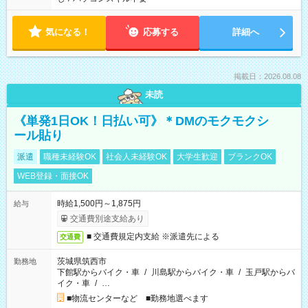
気になる！
応募する
詳細へ
掲載日：2026.08.08
未読
《単発1日OK！日払い可》＊DMのモクモクシ
ール貼り
派遣
職種未経験OK
社会人未経験OK
大学生歓迎
ブランクOK
WEB登録・面接OK
時給1,500円～1,875円
給与
交通費別途支給あり
■ 交通費規定内支給 ※派遣先による
交通費
茨城県筑西市
勤務地
下館駅からバイク・車
/
川島駅からバイク・車
/
玉戸駅からバ
イク・車
/
…
■物流センターなど ■勤務地選べます