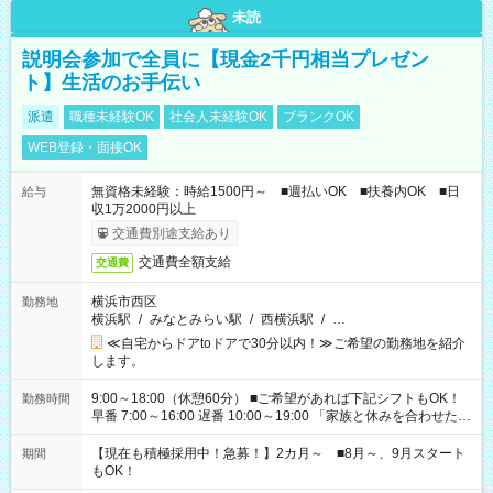
未読
説明会参加で全員に【現金2千円相当プレゼン
ト】生活のお手伝い
派遣
職種未経験OK
社会人未経験OK
ブランクOK
WEB登録・面接OK
無資格未経験：時給1500円～ ■週払いOK ■扶養内OK ■日
給与
収1万2000円以上
交通費別途支給あり
交通費全額支給
交通費
横浜市西区
勤務地
横浜駅
/
みなとみらい駅
/
西横浜駅
/
…
≪自宅からドアtoドアで30分以内！≫ご希望の勤務地を紹介
します。
9:00～18:00（休憩60分） ■ご希望があれば下記シフトもOK！
勤務時間
早番 7:00～16:00 遅番 10:00～19:00 「家族と休みを合わせた
い」 「余裕を持って夕飯の準備がしたい」 「できれば残業はし
たくない」 など、ご希望を教えてくださいね。 ※Wワーク希望
【現在も積極採用中！急募！】2カ月～ ■8月～、9月スタート
期間
の方へ 今ご覧のお仕事で希望する勤務時間と、もう1つのお仕事
もOK！
の勤務時間。 合計で週40時間を超える場合は応募できません。