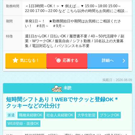
＜1日3時間～OK！＞ ▼ 例えば… ▼ 15:00～18:00 15:00～
勤務時間
22:00 17:00～22:00 など こちら以外の時間もお気軽にご相談く
ださい！
単発1日～！ ★勤務開始日や期間はお気軽にご相談くださ
期間
い！ ＃8月～ ＃9月～
週1日からOK
/
日払いOK
/
履歴書不要
/
40～50代活躍中
/
副
特徴
業・WワークOK
/
服装自由
/
シフト勤務
/
10名以上の大量募
集
/
電話対応なし
/
パソコンスキル不要
気になる！
応募する
詳細へ
掲載日：2026.08.09
未読
短時間シフトあり！WEBでサクッと登録OK＊
クッキーなどの仕分け
派遣
職種未経験OK
社会人未経験OK
大学生歓迎
ブランクOK
WEB登録・面接OK