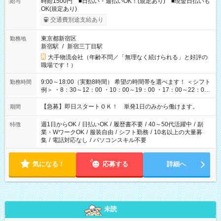
時給1500円 ■日払い・週払いOK！(規定あり) ■現金日払いも
給与
OK(規定あり)
交通費別途支給あり
東京都新宿区
勤務地
新宿駅
/
新宿三丁目駅
大手物流会社（年齢不問／「無理なく続けられる」と好評の
職場です！）
9:00～18:00（実動8時間） 希望の時間帯を選べます！ ＜シフト
勤務時間
例＞ ・8：30～12：00 ・10：00～19：00 ・17：00～22：00
・13：00～22：00 ・22：00～翌6：00 など
【急募】即日スタートＯＫ！ 単発1日のみから働けます。
期間
週1日からOK
/
日払いOK
/
履歴書不要
/
40～50代活躍中
/
副
特徴
業・WワークOK
/
服装自由
/
シフト勤務
/
10名以上の大量募
集
/
電話対応なし
/
パソコンスキル不要
気になる！
応募する
詳細へ
未読