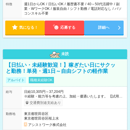
週1日からOK
/
日払いOK
/
履歴書不要
/
40～50代活躍中
/
副
特徴
業・WワークOK
/
服装自由
/
シフト勤務
/
電話対応なし
/
パソ
コンスキル不要
気になる！
応募する
詳細へ
未読
【日払い・未経験歓迎！】稼ぎたい日にサクッ
と勤務！単発・週1日～自由シフトの軽作業
アルバイト
職種未経験OK
日給10,305円～37,204円
給与
※経験・能力等を考慮の上、加給・優遇いたします。 【試用期
間】試用期間なし
交通費別途支給あり
東京都世田谷区
勤務地
東京都世田谷区桜上水
アシストワーク株式会社