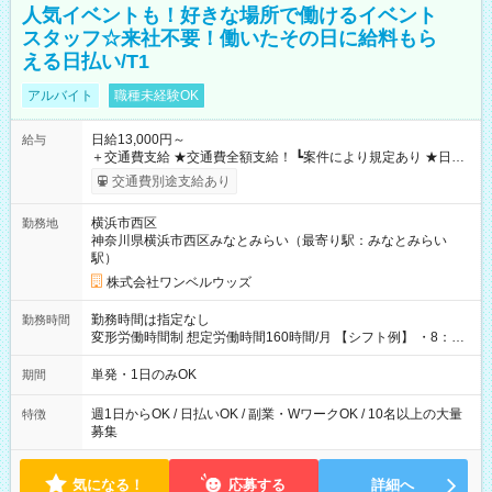
人気イベントも！好きな場所で働けるイベント
スタッフ☆来社不要！働いたその日に給料もら
える日払い/T1
アルバイト
職種未経験OK
日給13,000円～
給与
＋交通費支給 ★交通費全額支給！ ┗案件により規定あり ★日払
いOK！（規定あり） ┗働いたその日に現金GET♪ お仕事後はコ
交通費別途支給あり
ンビニATMから 日払い分を引き落とせます！ 【試用期間】試
用期間なし
横浜市西区
勤務地
神奈川県横浜市西区みなとみらい（最寄り駅：みなとみらい
駅）
株式会社ワンベルウッズ
勤務時間は指定なし
勤務時間
変形労働時間制 想定労働時間160時間/月 【シフト例】 ・8：00
～21：00
単発・1日のみOK
期間
週1日からOK / 日払いOK / 副業・WワークOK / 10名以上の大量
特徴
募集
気になる！
応募する
詳細へ