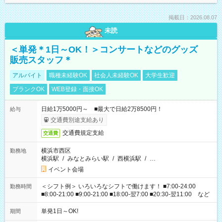
掲載日：2026.08.07
未読
＜単発＊1日～OK！＞コンサートなどのグッズ
販売スタッフ＊
アルバイト
職種未経験OK
社会人未経験OK
大学生歓迎
ブランクOK
WEB登録・面接OK
日給1万5000円～ ■最大で日給2万8500円！
給与
交通費別途支給あり
交通費規定支給
交通費
横浜市西区
勤務地
横浜駅
/
みなとみらい駅
/
西横浜駅
/
…
イベント会場
＜シフト例＞ いろいろなシフトで働けます！ ■7:00-24:00
勤務時間
■8:00-21:00 ■9:00-21:00 ■18:00-翌7:00 ■20:30-翌11:00 など
単発1日～OK!
期間