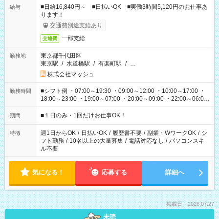
■日給16,840円～ ■日払いOK ■実働3時間5,120円のお仕事あ
給与
ります！
交通費別途支給あり
一部支給
交通費
東京都千代田区
勤務地
東京駅
/
水道橋駅
/
有楽町駅
/
…
株式会社マッシュ
■シフト例 ・07:00～19:30 ・09:00～12:00 ・10:00～17:00 ・
勤務時間
18:00～23:00 ・19:00～07:00 ・20:00～09:00 ・22:00～06:00
etc ★最短で3時間で5,120円のお仕事から 15時間で2万円近く稼
げるお仕事も！ ご希望のお時間に合わせてご紹介！ ※シフトは
■１日のみ・1回だけお仕事OK！
期間
現場によって異なります。 ※勿論、休憩時間はあるのでご安心
ください！
週1日からOK
/
日払いOK
/
履歴書不要
/
副業・WワークOK
/
シ
特徴
フト勤務
/
10名以上の大量募集
/
電話対応なし
/
パソコンスキ
ル不要
気になる！
応募する
詳細へ
掲載日：2026.07.27
未読