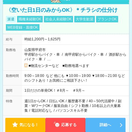
〈空いた日1日のみからOK〉＊チラシの仕分け
派遣
職種未経験OK
社会人未経験OK
大学生歓迎
ブランクOK
WEB登録・面接OK
時給1,200円～1,625円
給与
山梨県甲府市
勤務地
甲府駅からバイク・車
/
南甲府駅からバイク・車
/
酒折駅から
バイク・車
/
…
■物流センターなど ■勤務地選べます
9:00～18:00 など 他にも ▼10:00～19:00 ▼18:00～21:00 など
勤務時間
のシフトあり！お気軽にご相談下さい！
1日だけの単発OK！＃8月～ ＃9月～
期間
週1日からOK
/
日払いOK
/
履歴書不要
/
40～50代活躍中
/
副
特徴
業・WワークOK
/
服装自由
/
シフト勤務
/
10名以上の大量募
集
/
電話対応なし
/
パソコンスキル不要
気になる！
応募する
詳細へ