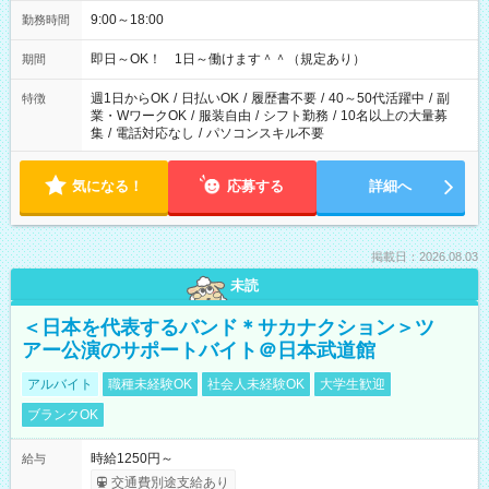
9:00～18:00
勤務時間
即日～OK！ 1日～働けます＾＾（規定あり）
期間
週1日からOK
/
日払いOK
/
履歴書不要
/
40～50代活躍中
/
副
特徴
業・WワークOK
/
服装自由
/
シフト勤務
/
10名以上の大量募
集
/
電話対応なし
/
パソコンスキル不要
気になる！
応募する
詳細へ
掲載日：2026.08.03
未読
＜日本を代表するバンド＊サカナクション＞ツ
アー公演のサポートバイト＠日本武道館
アルバイト
職種未経験OK
社会人未経験OK
大学生歓迎
ブランクOK
時給1250円～
給与
交通費別途支給あり