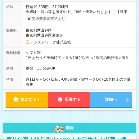
日給10,305円～37,204円
給与
※経験・能力等を考慮の上、加給・優遇いたします。 【試用期
間】試用期間なし
交通費別途支給あり
東京都世田谷区
勤務地
東京都世田谷区豪徳寺
アシストワーク株式会社
シフト制
勤務時間
1日あたりの実働時間：最大15時間/日 ＜1週間の勤務例＞週3回
勤務 勤務：月・水・金 休み：火・木・土・日 好きな時にお仕事
可能です！ ※1日あたりの最大実働時間は日勤、夜勤共に勤務し
単発・1日のみOK
期間
た時間になります。
週1日からOK / 日払いOK / 副業・WワークOK / 10名以上の大量
特徴
募集
気になる！
応募する
詳細へ
未読