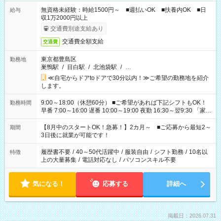
無資格未経験：時給1500円～ ■週払いOK ■扶養内OK ■日
給与
収1万2000円以上
交通費別途支給あり
交通費全額支給
交通費
東京都豊島区
勤務地
巣鴨駅
/
目白駅
/
北池袋駅
/
…
≪自宅からドアtoドアで30分以内！≫ご希望の勤務地を紹介
します。
9:00～18:00（休憩60分） ■ご希望があれば下記シフトもOK！
勤務時間
早番 7:00～16:00 遅番 10:00～19:00 夜勤 16:30～翌9:30 「家族
と休みを合わせたい」 「余裕を持って夕飯の準備がしたい」
「できれば残業はしたくない」 など、ご希望を教えてください
【8月中のスタートOK！急募！】2カ月～ ■ご応募から最短2～
期間
ね。 ※Wワーク希望の方へ 今ご覧のお仕事で希望する勤務時間
3日後に就業が可能です！
と、もう1つのお仕事の勤務時間。 合計で週40時間を超える場
合は応募できません。
履歴書不要
/
40～50代活躍中
/
服装自由
/
シフト勤務
/
10名以
特徴
上の大量募集
/
電話対応なし
/
パソコンスキル不要
気になる！
応募する
詳細へ
掲載日：2026.07.31