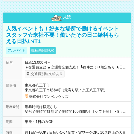
未読
人気イベントも！好きな場所で働けるイベント
スタッフ☆来社不要！働いたその日に給料もら
える日払い/T1
アルバイト
職種未経験OK
日給13,000円～
給与
＋交通費支給 ★交通費全額支給！ ┗案件により規定あり ★日払
いOK！（規定あり） ┗働いたその日に現金GET♪ お仕事後はコ
交通費別途支給あり
ンビニATMから 日払い分を引き落とせます！ 【試用期間】試
用期間なし
東京都八王子市
勤務地
東京都八王子市明神町（最寄り駅：京王八王子駅）
株式会社ワンベルウッズ
勤務時間は指定なし
勤務時間
変形労働時間制 想定労働時間160時間/月 【シフト例】 ・8：00
～21：00
単発・1日のみOK
期間
週1日からOK / 日払いOK / 副業・WワークOK / 10名以上の大量
特徴