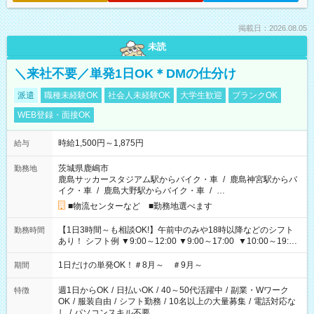
掲載日：2026.08.05
未読
＼来社不要／単発1日OK＊DMの仕分け
派遣
職種未経験OK
社会人未経験OK
大学生歓迎
ブランクOK
WEB登録・面接OK
時給1,500円～1,875円
給与
茨城県鹿嶋市
勤務地
鹿島サッカースタジアム駅からバイク・車
/
鹿島神宮駅からバ
イク・車
/
鹿島大野駅からバイク・車
/
…
■物流センターなど ■勤務地選べます
【1日3時間～も相談OK!】午前中のみや18時以降などのシフト
勤務時間
あり！ シフト例 ▼9:00～12:00 ▼9:00～17:00 ▼10:00～19:00
▼18:00～21:00
1日だけの単発OK！＃8月～ ＃9月～
期間
週1日からOK
/
日払いOK
/
40～50代活躍中
/
副業・Wワーク
特徴
OK
/
服装自由
/
シフト勤務
/
10名以上の大量募集
/
電話対応な
し
/
パソコンスキル不要