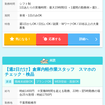
シフト制
勤務時間
1日あたりの実働時間：最大15時間/日 ＜1週間の勤務例＞週3回
勤務 勤務：月・水・金 休み：火・木・土・日 好きな時にお仕事
可能です！ ※1日あたりの最大実働時間は日勤、夜勤共に勤務し
単発・1日のみOK
期間
た時間になります。
週1日からOK / 日払いOK / 副業・WワークOK / 10名以上の大量
特徴
募集
気になる！
応募する
詳細へ
未読
【週2日だけ】倉庫内軽作業スタッフ スマホの
チェック・検品
派遣
職種未経験OK
ブランクOK
WEB登録・面接OK
時給1400円 ※実働8時間を超える勤務、22時～翌5時勤務の場
給与
合25％割増：時給1750円
千葉県船橋市
勤務地