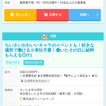
履歴書不要
/
40～50代活躍中
/
10名以上の大量募集
特徴
気になる！
応募する
詳細へ
未読
ちいさいかわいいキャラのイベントも！好きな
場所で働ける☆来社不要！働いたその日に給料
もらえる◎/T1
アルバイト
職種未経験OK
日給13,000円～
給与
＋交通費支給 ★交通費全額支給！ ┗案件により規定あり ★日払
いOK！（規定あり） ┗働いたその日に現金GET♪ お仕事後はコ
交通費別途支給あり
ンビニATMから 日払い分を引き落とせます！ 【試用期間】試
用期間なし
さいたま市大宮区
勤務地
埼玉県さいたま市大宮区錦町（最寄り駅：大宮駅）
株式会社ワンベルウッズ