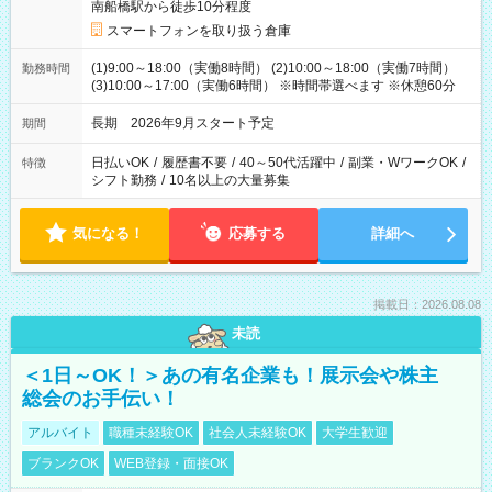
南船橋駅から徒歩10分程度
スマートフォンを取り扱う倉庫
(1)9:00～18:00（実働8時間） (2)10:00～18:00（実働7時間）
勤務時間
(3)10:00～17:00（実働6時間） ※時間帯選べます ※休憩60分
長期 2026年9月スタート予定
期間
日払いOK
/
履歴書不要
/
40～50代活躍中
/
副業・WワークOK
/
特徴
シフト勤務
/
10名以上の大量募集
気になる！
応募する
詳細へ
掲載日：2026.08.08
未読
＜1日～OK！＞あの有名企業も！展示会や株主
総会のお手伝い！
アルバイト
職種未経験OK
社会人未経験OK
大学生歓迎
ブランクOK
WEB登録・面接OK