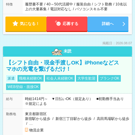
履歴書不要
/
40～50代活躍中
/
服装自由
/
シフト勤務
/
10名以
特徴
上の大量募集
/
電話対応なし
/
パソコンスキル不要
気になる！
応募する
詳細へ
掲載日：2026.08.07
未読
【シフト自由・現金手渡しOK】iPhoneなどス
マホの充電を繋げるだけ！
派遣
職種未経験OK
社会人未経験OK
大学生歓迎
ブランクOK
WEB登録・面接OK
時給1414円～ ▼日払いOK（規定あり） ■初勤務手当あり
給与
※規定による
東京都新宿区
勤務地
新宿駅から徒歩
/
新宿三丁目駅から徒歩
/
高田馬場駅から徒歩
/
…
物流企業