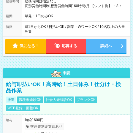
勤務時間は指定なし
勤務時間
変形労働時間制 想定労働時間160時間/月 【シフト例】 ・8：00
～21：00
単発・1日のみOK
期間
週1日からOK / 日払いOK / 副業・WワークOK / 10名以上の大量
特徴
募集
気になる！
応募する
詳細へ
未読
給与即払いOK！高時給！土日休み！仕分け・検
品作業
派遣
職種未経験OK
社会人未経験OK
ブランクOK
WEB登録・面接OK
時給1600円
給与
交通費別途支給あり