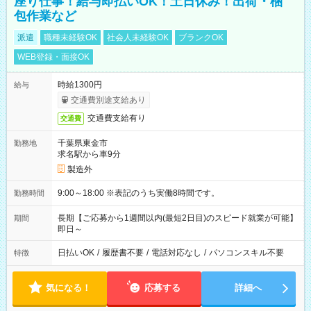
座り仕事！給与即払いOK！土日休み！出荷・梱
包作業など
派遣
職種未経験OK
社会人未経験OK
ブランクOK
WEB登録・面接OK
時給1300円
給与
交通費別途支給あり
交通費支給有り
交通費
千葉県東金市
勤務地
求名駅から車9分
製造外
9:00～18:00 ※表記のうち実働8時間です。
勤務時間
長期【ご応募から1週間以内(最短2日目)のスピード就業が可能】
期間
即日～
日払いOK
/
履歴書不要
/
電話対応なし
/
パソコンスキル不要
特徴
気になる！
応募する
詳細へ