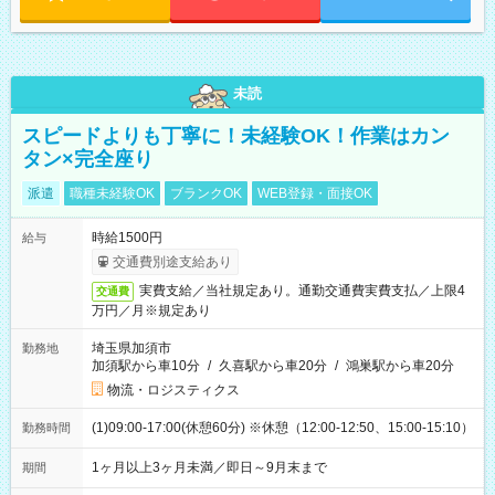
未読
スピードよりも丁寧に！未経験OK！作業はカン
タン×完全座り
派遣
職種未経験OK
ブランクOK
WEB登録・面接OK
時給1500円
給与
交通費別途支給あり
実費支給／当社規定あり。通勤交通費実費支払／上限4
交通費
万円／月※規定あり
埼玉県加須市
勤務地
加須駅から車10分
/
久喜駅から車20分
/
鴻巣駅から車20分
物流・ロジスティクス
(1)09:00-17:00(休憩60分) ※休憩（12:00-12:50、15:00-15:10）
勤務時間
1ヶ月以上3ヶ月未満／即日～9月末まで
期間