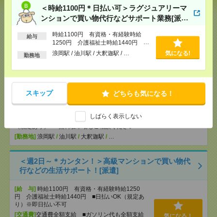
＜時給1100円＊日払い可＞ラグジュアリーマ
[給 与]
時給1100円～ ■日払いOK（規定あり）
ンションで買い物代行などサポート業務[派
[交通費]
交通費全額支給 ■ガソリン代も全額支給
遣]
（規定あり） ■無料駐車場もご相談ください
気になる！
時給1100円 有資格・有経験時給
給与
[勤務地]
青森駅
/
野内駅
/
後潟駅
/
…
1250円 介護福祉士時給1440円 ■
日払いOK（規定あり）※即日払い不
浪岡駅 / 油川駅 / 大釈迦駅 / …
気になる!
勤務地
可
＜時給1100円＊日払い可＞ラグジュアリーマンショ
ンで買い物代行などサポート業務[派遣]
スキップ
どちらも気になる！
[給 与]
時給1100円 有資格・有経験時給1250
円 介護福祉士時給1440円 ■日払いOK（規定あ
り）※即日払い不可
しばらく表示しない
[交通費]
交通費全額支給 ■ガソリン代も全額支給
気になる！
（規定あり） ■無料駐車場もご相談ください
[勤務地]
浪岡駅
/
油川駅
/
大釈迦駅
/
…
＜週2日～＊カンタン！＞高級マンションで買い物代
行などの生活サポート！[派遣]
[給 与]
時給1100円 有資格・有経験時給1250
円 介護福祉士時給1440円 ■日払いOK（規定あ
り）※即日払い不可
[交通費]
交通費全額支給 ■ガソリン代も全額支給
気になる！