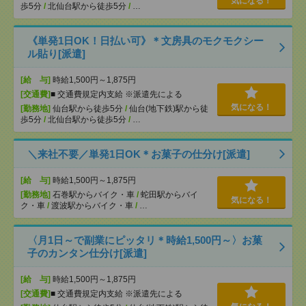
気になる！
歩5分
/
北仙台駅から徒歩5分
/
…
《単発1日OK！日払い可》＊文房具のモクモクシー
ル貼り[派遣]
[給 与]
時給1,500円～1,875円
[交通費]
■ 交通費規定内支給 ※派遣先による
気になる！
[勤務地]
仙台駅から徒歩5分
/
仙台(地下鉄)駅から徒
歩5分
/
北仙台駅から徒歩5分
/
…
＼来社不要／単発1日OK＊お菓子の仕分け[派遣]
[給 与]
時給1,500円～1,875円
[勤務地]
石巻駅からバイク・車
/
蛇田駅からバイ
気になる！
ク・車
/
渡波駅からバイク・車
/
…
〈月1日～で副業にピッタリ＊時給1,500円～〉お菓
子のカンタン仕分け[派遣]
[給 与]
時給1,500円～1,875円
[交通費]
■ 交通費規定内支給 ※派遣先による