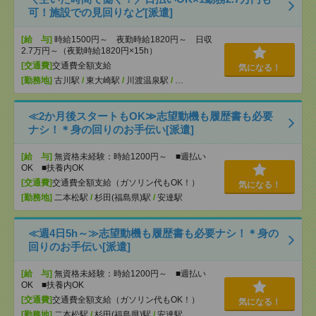
可！施設での見回りなど[派遣]
[給 与]
時給1500円～ 夜勤時給1820円～ 日収
2.7万円～（夜勤時給1820円×15h）
[交通費]
交通費全額支給
気になる！
[勤務地]
古川駅
/
東大崎駅
/
川渡温泉駅
/
…
≪2か月後スタートもOK≫志望動機も履歴書も必要
ナシ！＊身の回りのお手伝い[派遣]
[給 与]
無資格未経験：時給1200円～ ■週払い
OK ■扶養内OK
[交通費]
交通費全額支給（ガソリン代もOK！）
気になる！
[勤務地]
二本松駅
/
杉田(福島県)駅
/
安達駅
≪週4日5h～≫志望動機も履歴書も必要ナシ！＊身の
回りのお手伝い[派遣]
[給 与]
無資格未経験：時給1200円～ ■週払い
OK ■扶養内OK
[交通費]
交通費全額支給（ガソリン代もOK！）
気になる！
[勤務地]
二本松駅
/
杉田(福島県)駅
/
安達駅