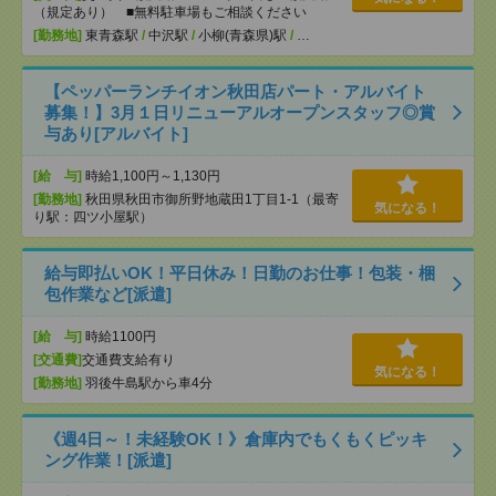
（規定あり） ■無料駐車場もご相談ください
[勤務地]
東青森駅
/
中沢駅
/
小柳(青森県)駅
/
…
【ペッパーランチイオン秋田店パート・アルバイト
募集！】3月１日リニューアルオープンスタッフ◎賞
与あり[アルバイト]
[給 与]
時給1,100円～1,130円
[勤務地]
秋田県秋田市御所野地蔵田1丁目1-1（最寄
気になる！
り駅：四ツ小屋駅）
給与即払いOK！平日休み！日勤のお仕事！包装・梱
包作業など[派遣]
[給 与]
時給1100円
[交通費]
交通費支給有り
気になる！
[勤務地]
羽後牛島駅から車4分
《週4日～！未経験OK！》倉庫内でもくもくピッキ
ング作業！[派遣]