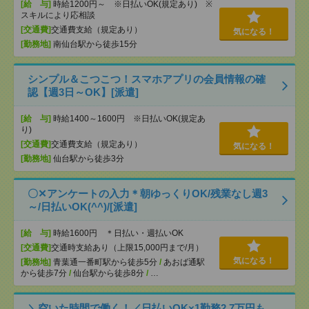
[給 与]
時給1200円～ ※日払いOK(規定あり) ※
スキルにより応相談
[交通費]
交通費支給（規定あり）
気になる！
[勤務地]
南仙台駅から徒歩15分
シンプル＆こつこつ！スマホアプリの会員情報の確
認【週3日～OK】[派遣]
[給 与]
時給1400～1600円 ※日払いOK(規定あ
り)
[交通費]
交通費支給（規定あり）
気になる！
[勤務地]
仙台駅から徒歩3分
〇✕アンケートの入力＊朝ゆっくりOK/残業なし週3
～/日払いOK(^^)/[派遣]
[給 与]
時給1600円 ＊日払い・週払いOK
[交通費]
交通時支給あり（上限15,000円まで/月）
気になる！
[勤務地]
青葉通一番町駅から徒歩5分
/
あおば通駅
から徒歩7分
/
仙台駅から徒歩8分
/
…
＼空いた時間で働く！／日払いOK×1勤務2.7万円も