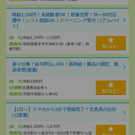
時給1,150円！未経験者OK！研修充実！30～50代活
躍中！シフト相談OK｜クリーニング受付｜[アルバイ
ト]
[給 与]
時給1,150円～1,150円
[勤務地]
秋田県横手市平和町3-26（最寄り駅：JR
気になる！
横手駅）
座り仕事！給与即払いOK！高時給！製品の測定、薬
品保管[派遣]
[給 与]
時給1300円
[交通費]
交通費支給有り
気になる！
[勤務地]
羽後牛島駅から車4分
【1日～】スマホから3分で登録完了＊文房具の仕分
け[派遣]
[給 与]
時給1,500円～1,875円
[勤務地]
仙台駅から徒歩5分
/
仙台(地下鉄)駅から徒