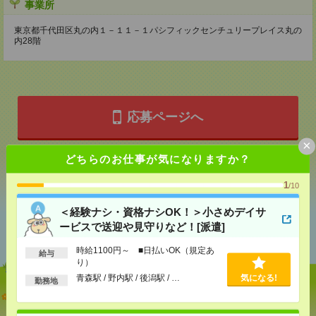
事業所
東京都千代田区丸の内１－１１－１パシフィックセンチュリープレイス丸の
内28階
応募ページへ
×
どちらのお仕事が気になりますか？
気になる！
1
/10
＜経験ナシ・資格ナシOK！＞小さめデイサ
あなたの閲覧履歴からの
ービスで送迎や見守りなど！[派遣]
おすすめ
時給1100円～ ■日払いOK（規定あ
給与
り）
青森駅 / 野内駅 / 後潟駅 / …
気になる!
勤務地
＜経験ナシ・資格ナシOK！＞小さめデイサービスで
送迎や見守りなど！[派遣]