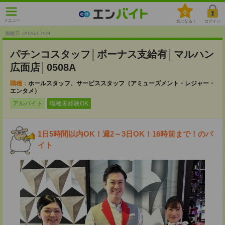
0
メニュー
気になる！
ログイン
掲載日 :2026
/
07
/
28
パチンコスタッフ│ボーナス支給有│マルハン
広面店│0508A
職種：
ホールスタッフ、サービススタッフ（アミューズメント・レジャー・
エンタメ）
アルバイト
職種未経験OK
1日5時間以内OK！週2～3日OK！16時前まで！のバ
イト