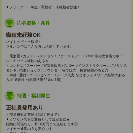
★フリーター・学生・既婚者・未経験者歓迎！
応募資格・条件
職種未経験OK
バイトデビュー歓迎！
マルハンではこんな方も活躍しています。
・居酒屋 / カフェ / レストラン / ファーストフード / Bar 等の飲食店でホー
ル・キッチン経験のある方
・コンビニ / スーパー / 家電量販店 / スポーツインストラクター / ガソリンス
タンド / 携帯ショップ / ラウンダー 等で販売・接客経験のある方
・事務 / 受付 / コールセンター / データ入力 などオフィスワーク経験のある
方※18歳以上(風適法第22条の1項)
待遇・福利厚生
正社員登用あり
・交通費規定支給(月10万円まで)
★ガソリン代も交通費として規定支給★
距離に関係なく、月10万円まで支給します◎
マイカー通勤の方も安心です！