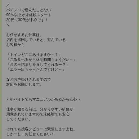
／
パチンコで遊んだことない
90％以上が未経験スタート
20代～30代が中心です！
＼
お任せするお仕事は、
店内を巡回していると、遊んでいる
お客様から
「トイレどこにありますか～？」
「ご飯食べるから休憩時間ちょうだい～」
「台の玉詰まりを直してくれるー？」
「エラー出ちゃったんですけど～」
などお声掛けされますので
対応をお願いします。
＜初バイトでもマニュアルがあるから安心＞
仕事が始まる前は、分かりやすい研修が
用意されていますので未経験でも安心
してください。
それでも接客デビューは緊張しますよね。
しかーし！お任せください！