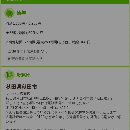
給与
時給1,100円～1,375円
★22時以降時給25％UP
※研修期間125時間(最大250時間)までは、時給1031円
【試用期間】試用期間なし
交通費別途支給あり
勤務地
秋田県秋田市
マルハン広面店
秋田県秋田市広面谷地田16-1（最寄り駅：ＪＲ奥羽本線『秋田駅』）
詳しくは下記お問い合わせ電話番号へご連絡ください。
0120-314-508(9時～20時土日祝も受付)
※受信拒否設定をしている方はドメイン拒否の解除をお願いいたします
※電話連絡の場合、0120などから始まる電話番号から発信する場合がござ
います