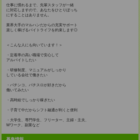
仕事に慣れるまで、先輩スタッフが一緒
に対応しますので、あなたをひとりぼっち
にすることはありません。
業界大手のマルハンだからの充実サポート
楽しく稼げるバイトライフを約束します◎
＜こんな人にも向いています！＞
・定着率の高い職場で安心して
アルバイトしたい
・研修制度、マニュアルがしっかり
している会社で働きたい
・パチンコ、パチスロが好きだから
働いてみたい
・高時給でしっかり稼ぎたい
・子育て中だからシフト融通が利くと便利
・大学生、専門学生、フリーター、主婦・主夫、
Wワーク、副業など
募集情報