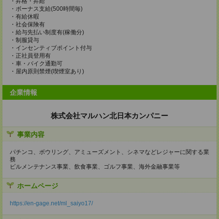
・昇格・昇給
・ボーナス支給(500時間毎)
・有給休暇
・社会保険有
・給与先払い制度有(稼働分)
・制服貸与
・インセンティブポイント付与
・正社員登用有
・車・バイク通勤可
・屋内原則禁煙(喫煙室あり)
企業情報
株式会社マルハン北日本カンパニー
事業内容
パチンコ、ボウリング、アミューズメント、シネマなどレジャーに関する業
務
ビルメンテナンス事業、飲食事業、ゴルフ事業、海外金融事業等
ホームページ
https://en-gage.net/ml_saiyo17/