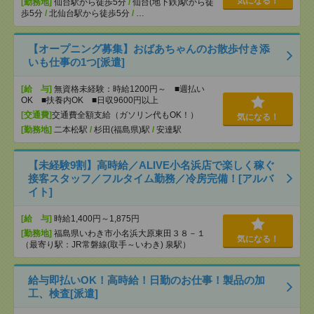
気になる！
[勤務地]
仙台駅から徒歩5分
/
仙台(地下鉄)駅から徒
歩5分
/
北仙台駅から徒歩5分
/
…
【オープニング募集】おばあちゃんのお散歩付き添
いも仕事の1つ[派遣]
[給 与]
無資格未経験：時給1200円～ ■週払い
OK ■扶養内OK ■日収9600円以上
[交通費]
交通費全額支給（ガソリン代もOK！）
気になる！
[勤務地]
二本松駅
/
杉田(福島県)駅
/
安達駅
【未経験9割】高時給／ALIVE小名浜店で楽しく稼ぐ
接客スタッフ／フルタイム勤務／冷房完備！[アルバ
イト]
[給 与]
時給1,400円～1,875円
[勤務地]
福島県いわき市小名浜大原東田３８－１
気になる！
（最寄り駅：JR常磐線(取手～いわき) 泉駅）
給与即払いOK！高時給！日勤のお仕事！製品の加
工、検査[派遣]