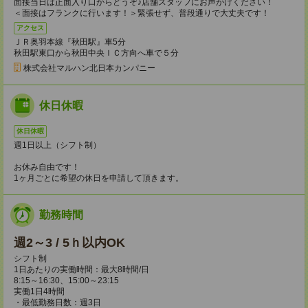
面接当日は正面入り口からどうぞ♪店舗スタッフにお声がけください！
＜面接はフランクに行います！＞緊張せず、普段通りで大丈夫です！
アクセス
ＪＲ奥羽本線『秋田駅』車5分
秋田駅東口から秋田中央ＩＣ方向へ車で５分
株式会社マルハン北日本カンパニー
休日休暇
休日休暇
週1日以上（シフト制）
お休み自由です！
1ヶ月ごとに希望の休日を申請して頂きます。
勤務時間
週2～3 / 5ｈ以内OK
シフト制
1日あたりの実働時間：最大8時間/日
8:15～16:30、15:00～23:15
実働1日4時間
・最低勤務日数：週3日