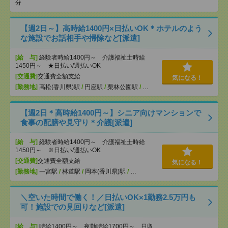
分
【週2日～】高時給1400円×日払いOK＊ホテルのよう
な施設でお話相手や掃除など[派遣]
[給 与]
経験者時給1400円～ 介護福祉士時給
1450円～ ★日払い/週払いOK
[交通費]
交通費全額支給
気になる！
[勤務地]
高松(香川県)駅
/
円座駅
/
栗林公園駅
/
…
【週2日＊高時給1400円～】シニア向けマンションで
食事の配膳や見守り＊介護[派遣]
[給 与]
経験者時給1400円～ 介護福祉士時給
1450円～ ※日払い/週払いOK
[交通費]
交通費全額支給
気になる！
[勤務地]
一宮駅
/
林道駅
/
岡本(香川県)駅
/
…
＼空いた時間で働く！／日払いOK×1勤務2.5万円も
可！施設での見回りなど[派遣]
[給 与]
時給1400円～ 夜勤時給1700円～ 日収