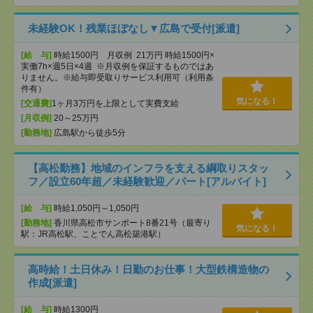
未経験OK！残業ほぼなし▼広島で受付[派遣]
[給 与]
時給1500円 月収例 21万円 時給1500円×
実働7h×週5日×4週 ※月収例を保証するものではあ
りません。※給与即受取りサービス利用可（利用条
件有）
気になる！
[交通費]
1ヶ月3万円を上限として実費支給
[月収例]
20～25万円
[勤務地]
広島駅から徒歩5分
【高松勤務】地域のインフラを支える綱取りスタッ
フ／設立60年超／未経験歓迎／パート[アルバイト]
[給 与]
時給1,050円～1,050円
[勤務地]
香川県高松市サンポート8番21号（最寄り
気になる！
駅：JR高松駅、ことでん高松築港駅）
高時給！土日休み！日勤のお仕事！大型鉄構造物の
作成[派遣]
[給 与]
時給1300円