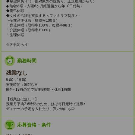
◆希望休あり（一部対象外の院あり、正規雇用から可）
◆有給休暇（入職6ヶ月経過後から年10日付与）
◆慶弔休暇
◆女性の活躍を支援する＜ファミラブ制度＞
┗産前産後休暇（取得率100％）
┗育児休暇（取得率100％、復帰率98％）
┗介護休暇（取得率100％）
┗生理休暇
※各規定あり
勤務時間
残業なし
9:00～19:00
実働時間：8時間/日
9時～19時の間で実働8時間・休憩1時間
【残業ほぼ無し！】
残業月平均2.6時間のため、ほぼ毎日定時で退勤♪
ディナーの予定を入れたり、買い物にも◎
応募資格・条件