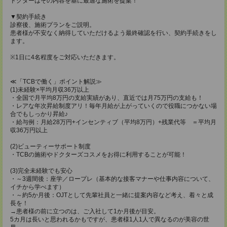
ドクターはその内容を基に最適な施術を提案！
▼契約手続き
診察後、施術プランをご説明。
患者様が不安なく納得していただけるよう最終確認を行い、契約手続きをし
ます。
※1日に4名程度をご対応いただきます。
≪「TCBで働く」ポイント解説≫
(1)未経験×平均月収36万以上
・全国で月平均8万円の支給実績があり、直近では月75万円の支給も！
・レアな年次昇給制度アリ！毎年月給が上がっていくので役職につかない場
合でもしっかり昇給♪
・給与例：月給28万円+インセンティブ（平均8万円）+残業代等 ＝平均月
収36万円以上
(2)ビューティーサポート制度
・TCBの施術やドクターズコスメをお得に利用することが可能！
(3)完全未経験でも安心
・～3週間後：座学／ロープレ（基本的な接客マナーや仕事内容について、
イチから学べます）
・～約5か月後：OJTとして先輩社員と一緒に提案内容など考え、着々と成
長を！
→患者様の前に立つのは、ご入社して1か月後が目安。
5カ月は長いと思われるかもですが、患者様1人1人で異なるのが美容の世