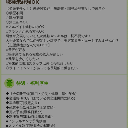
職種未経験OK
【必須要件なし】未経験歓迎！履歴書・職務経歴書なしで選考☆
◇学歴不問
◇職歴不問
◇第二新卒OK
◇アルバイト経験のみOK
◇ブランクがある方もOK
研修が充実しているため経験やスキルは一切不要です！
大手企業ならではの安定した環境で、美容業界デビューしてみませんか？
【志望動機はなんでもOK☆】
◇美容が好き
◇接客業でもある程度の収入が欲しい
◇残業を少なくしたい
◇将来的に現場スタッフ以外にも挑戦したい
◇ライフイベントがあっても長期的に働きたい
待遇・福利厚生
◆社会保険完備(雇用・労災・健康・厚生年金)
◆交通費(月3万円まで／公共交通機関に限る)
◆車通勤可(規定あり)
◆残業手当(1分単位で全額支給)
◆更衣手当(勤務日数分)
◆制服貸与(出勤時は服装自由)
◆インフルエンザ予防接種
◆スマイル制度(懇親会の補助金)