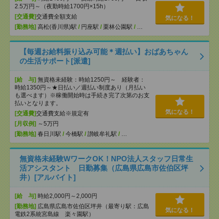
2.5万円～（夜勤時給1700円×15h）
[交通費]
交通費全額支給
気になる！
[勤務地]
高松(香川県)駅
/
円座駅
/
栗林公園駅
/
…
【毎週お給料振り込み可能＊週払い】おばあちゃん
の生活サポート[派遣]
[給 与]
無資格未経験：時給1250円～ 経験者：
時給1350円～★日払い／週払い制度あり（月払い
も選べます）※稼働開始時は手続き完了次第のお支
払いとなります。
気になる！
[交通費]
交通費支給※規定有
[月収例]
～5万円
[勤務地]
春日川駅
/
今橋駅
/
讃岐牟礼駅
/
…
無資格未経験WワークOK！NPO法人スタッフ日常生
活アシスタント 日勤募集（広島県広島市佐伯区坪
井）[アルバイト]
[給 与]
時給2,000円～2,000円
[勤務地]
広島県広島市佐伯区坪井（最寄り駅：広島
気になる！
電鉄2系統宮島線 楽々園駅）