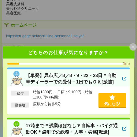
美容皮膚科
美容外科クリニック
美容医療
ホームページ
https://en-gage.net/recruiting-personnel_saiyo/
×
事業所
どちらのお仕事が気になりますか？
東京都新宿区新宿3丁目1-20 メットライフ・JTB新宿スクエア 7F
1
/10
【単発】呉市広／8／8・9・22・23日＊自動
車ディーラーでの受付・1日でもＯＫ[派遣]
応募ページへ
時給1300円 ・日額：9,100円（時給
給与
1,300円×7時間）
広駅から徒歩9分
気になる!
勤務地
気になる！
17時まで＊残業ほぼなし▼自転車・バイク通
勤OK＊袋町での総務・人事・労務[派遣]
あなたの閲覧履歴からの