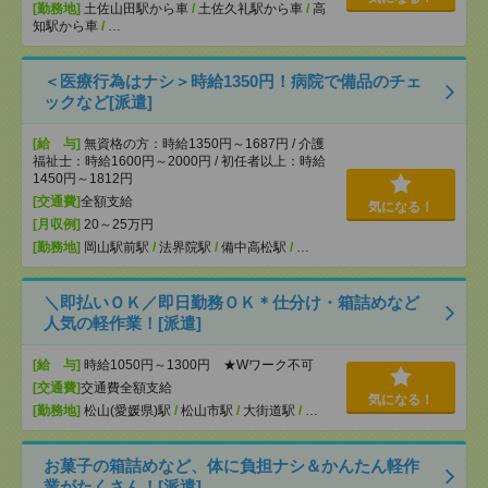
[勤務地]
土佐山田駅から車
/
土佐久礼駅から車
/
高
知駅から車
/
…
＜医療行為はナシ＞時給1350円！病院で備品のチェ
ックなど[派遣]
[給 与]
無資格の方：時給1350円～1687円 / 介護
福祉士：時給1600円～2000円 / 初任者以上：時給
1450円～1812円
[交通費]
全額支給
気になる！
[月収例]
20～25万円
[勤務地]
岡山駅前駅
/
法界院駅
/
備中高松駅
/
…
＼即払いＯＫ／即日勤務ＯＫ＊仕分け・箱詰めなど
人気の軽作業！[派遣]
[給 与]
時給1050円～1300円 ★Wワーク不可
[交通費]
交通費全額支給
気になる！
[勤務地]
松山(愛媛県)駅
/
松山市駅
/
大街道駅
/
…
お菓子の箱詰めなど、体に負担ナシ＆かんたん軽作
業がたくさん！[派遣]