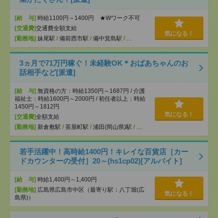
[給 与]
時給1100円～1400円 ★Wワーク不可
[交通費]
交通費全額支給
気になる！
[勤務地]
妹尾駅
/
備前西市駅
/
備中箕島駅
/
…
3ヵ月で71万円稼ぐ！未経験OK＊おばあちゃんのお
話相手など[派遣]
[給 与]
無資格の方：時給1350円～1687円 / 介護
福祉士：時給1600円～2000円 / 初任者以上：時給
1450円～1812円
気になる！
[交通費]
全額支給
[勤務地]
新倉敷駅
/
茶屋町駅
/
浦田(岡山県)駅
/
…
若手活躍中！高時給1400円！キレイな百貨店［カー
ドカウンターの受付］20～(hs1cp02)[アルバイト]
[給 与]
時給1,400円～1,400円
[勤務地]
広島県広島市中区（最寄り駅：八丁堀(広
気になる！
島県)）