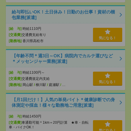
給与即払いOK！土日休み！日勤のお仕事！資材の梱
包業務[派遣]
[給 与]
時給1110円
[交通費]
交通費支給有り
気になる！
[勤務地]
香川県高松市
【年齢不問＊週3日～OK】病院内でカルテ運びなど
＊メッセンジャー業務[派遣]
[給 与]
時給1100円～
[交通費]
交通費規定内支給
気になる！
[勤務地]
岡山駅
/
柳川駅
/
庭瀬駅
/
…
【月1回だけ！】人気の単発バイト＊健康診断での身
体測定や採血！様々な勤務地ご用意[派遣]
[給 与]
時給1450円
[交通費]
車通勤可能＊1km＝20円計算 ★車・自転
車・バイクOK！
気になる！