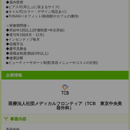
◆屋内禁煙
◆ピアス可(耳たぶに収まるサイズ)
◆ネイル可(カラー・デザイン指定あり)
◆TUNAGベネフィット(映画館やカフェの優待)
＜研修期間後＞
◆昇給年1回以上(評価制度+年次昇給)
◆賞与年2回(6月・12月)
◆インセンティブ毎月
◆役職手当
◆慶弔見舞金
◆退職金制度(勤続3年以上)
◆健康診断
◆ビューティーサポート制度(美容メニューやコスメの社割)
企業情報
医療法人社団メディカルフロンティア（TCB 東京中央美
容外科）
事業内容
美容外科