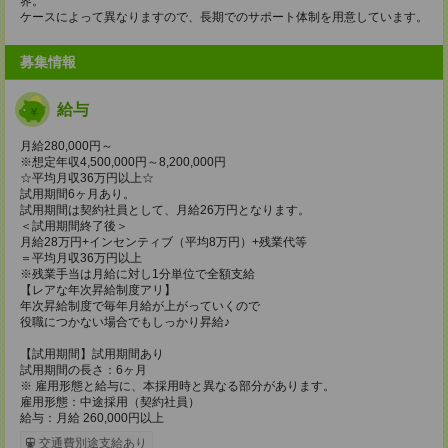
界。
ケースによって異なりますので、長期でのサポート体制を用意しています。
募集情報
給与
月給280,000円～
※想定年収4,500,000円～8,200,000円
☆平均月収36万円以上☆
試用期間6ヶ月あり。
試用期間は契約社員として、月給26万円となります。
＜試用期間終了後＞
月給28万円+インセンティブ（平均8万円）+残業代等
＝平均月収36万円以上
※残業手当は月給に対し1分単位で全額支給
【レアな年次昇給制度アリ】
年次昇給制度で毎年月給が上がっていくので
役職につかない場合でもしっかり昇給♪
【試用期間】試用期間あり
試用期間の長さ：6ヶ月
※ 雇用形態と給与に、本採用時と異なる部分があります。
雇用形態：中途採用（契約社員）
給与：月給 260,000円以上
交通費別途支給あり