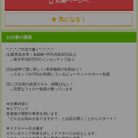
応募ページへ
気になる！
お仕事の概要
*:;:*:;:*:;:*TCBで働く*:;:*:;:*:;:*
(1)業界高水準！未経験×平均月収36万以上
→毎月平均8万円のインセンティブあり
(2)お給料で更に美しく♪美容施術の社割あり！
→スタッフの73%が利用しているビューティーサポート制度
(3)ご入社前の必須スキル・経験はなし！
→完璧なフォロー制度が整っています
≪仕事内容≫
▼ヒアリング
患者様の理想や希望を伺います。
「どんなお悩みがありますか？」とお話を聞くことからスタート！
▼ドクターへ引き継ぎ
カウンセリング内容を詳しくドクターにお伝えします。