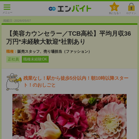
0
メニュー
気になる！
ログイン
掲載日 :2026
/
05
/
07
【美容カウンセラー／TCB高松】平均月収36
万円*未経験大歓迎*社割あり
職種：
販売スタッフ、売り場担当（ファッション）
正社員
職種未経験OK
残業なし！駅から徒歩5分以内！朝10時以降スター
ト！のおしごと