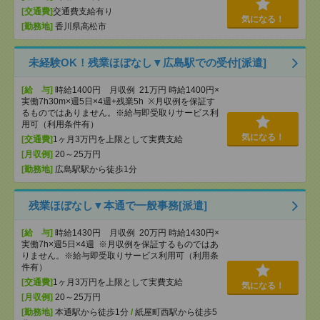
[交通費]
交通費支給有り
気になる！
[勤務地]
香川県高松市
未経験OK！残業ほぼなし▼広島駅での受付[派遣]
[給 与]
時給1400円 月収例 21万円 時給1400円×
実働7h30m×週5日×4週+残業5h ※月収例を保証す
るものではありません。※給与即受取りサービス利
用可（利用条件有）
気になる！
[交通費]
1ヶ月3万円を上限として実費支給
[月収例]
20～25万円
[勤務地]
広島駅駅から徒歩1分
残業ほぼなし▼本通で一般事務[派遣]
[給 与]
時給1430円 月収例 20万円 時給1430円×
実働7h×週5日×4週 ※月収例を保証するものではあ
りません。※給与即受取りサービス利用可（利用条
件有）
[交通費]
1ヶ月3万円を上限として実費支給
気になる！
[月収例]
20～25万円
[勤務地]
本通駅から徒歩1分
/
紙屋町西駅から徒歩5