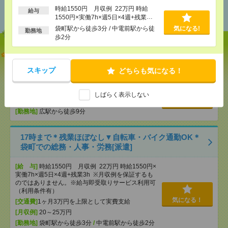
おすすめ
時給1550円 月収例 22万円 時給
給与
1550円×実働7h×週5日×4週+残業
3h ※月収例を保証するものではあり
袋町駅から徒歩3分 / 中電前駅から徒
気になる!
勤務地
ません。※給与即受取りサービス利用
歩2分
可（利用条件有）
【単発】呉市広／8／8・9・22・23日＊自動車ディー
ラーでの受付・1日でもＯＫ[派遣]
スキップ
どちらも気になる！
[給 与]
時給1300円 ・日額：9,100円（時給1,300
円×7時間）
しばらく表示しない
[交通費]
・自転車通勤可 ・車通勤可(駐車場無料)
気になる！
[勤務地]
広駅から徒歩9分
17時まで＊残業ほぼなし▼自転車・バイク通勤OK＊
袋町での総務・人事・労務[派遣]
[給 与]
時給1550円 月収例 22万円 時給1550円×
実働7h×週5日×4週+残業3h ※月収例を保証するも
のではありません。※給与即受取りサービス利用可
（利用条件有）
気になる！
[交通費]
1ヶ月3万円を上限として実費支給
[月収例]
20～25万円
[勤務地]
袋町駅から徒歩3分
/
中電前駅から徒歩2分