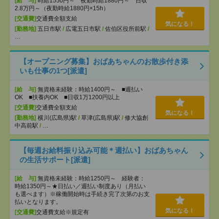
[給 与]
時給1550円～ 夜勤時給1880円～ 日収
2.8万円～（夜勤時給1880円×15h）
[交通費]
交通費全額支給
気になる！
[勤務地]
五日市駅
/
広電五日市駅
/
佐伯区役所前駅
/
…
【オープニング募集】おばあちゃんのお散歩付き添
いも仕事の1つ[派遣]
[給 与]
無資格未経験：時給1400円～ ■週払い
OK ■扶養内OK ■日収1万1200円以上
[交通費]
交通費全額支給
気になる！
[勤務地]
横川(広島県)駅
/
草津(広島県)駅
/
修大協創
中高前駅
/
…
【毎週お給料振り込み可能＊週払い】おばあちゃん
の生活サポート[派遣]
[給 与]
無資格未経験：時給1250円～ 経験者：
時給1350円～★日払い／週払い制度あり（月払い
も選べます）※稼働開始時は手続き完了次第のお支
払いとなります。
気になる！
[交通費]
交通費支給※規定有