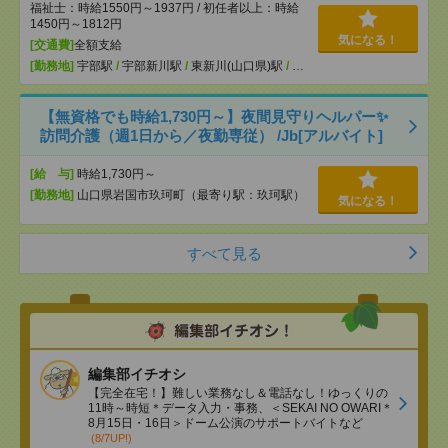
福祉士：時給1550円～1937円 / 初任者以上：時給
1450円～1812円
気になる！
[交通費]
全額支給
[勤務地]
宇部駅
/
宇部新川駅
/
東新川(山口県)駅
/
…
【無資格でも時給1,730円～】夜間見守りヘルパー✨
訪問介護（週1日から／夜勤専従） /Jb[アルバイト]
[給 与]
時給1,730円～
[勤務地]
山口県岩国市玖珂町（最寄り駅：玖珂駅）
気になる！
すべて見る
編集部イチオシ
【完全在宅！】難しい業務なし＆電話なし！ゆっくりの
11時～時短＊データ入力・事務、＜SEKAI NO OWARI＊
8月15日・16日＞ドーム公演のサポートバイトなど
(8/7UP!)