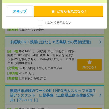
[給 与]
時給1500円 月収例 21万円 時給1500円×
実働7h×週5日×4週 ※月収例を保証するものではあ
りません。※給与即受取りサービス利用可（利用条
スキップ
どちらも気になる！
件有）
気になる！
[交通費]
1ヶ月3万円を上限として実費支給
しばらく表示しない
[月収例]
20～25万円
[勤務地]
広島駅から徒歩5分
未経験OK！残業ほぼなし▼広島駅での受付[派遣]
[給 与]
時給1400円 月収例 21万円 時給1400円×
実働7h30m×週5日×4週+残業5h ※月収例を保証す
るものではありません。※給与即受取りサービス利
用可（利用条件有）
気になる！
[交通費]
1ヶ月3万円を上限として実費支給
[月収例]
20～25万円
[勤務地]
広島駅駅から徒歩1分
無資格未経験WワークOK！NPO法人スタッフ日常生
活アシスタント 日勤募集（広島県広島市佐伯区坪
井）[アルバイト]