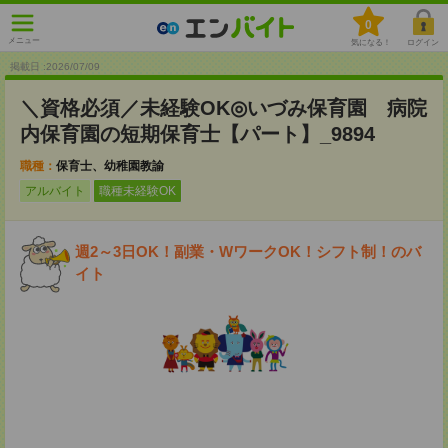
0
メニュー
気になる！
ログイン
掲載日 :2026
/
07
/
09
＼資格必須／未経験OK◎いづみ保育園 病院
内保育園の短期保育士【パート】_9894
職種：
保育士、幼稚園教諭
アルバイト
職種未経験OK
週2～3日OK！副業・WワークOK！シフト制！のバ
イト