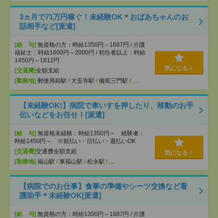
3ヵ月で71万円稼ぐ！未経験OK＊おばあちゃんのお
話相手など[派遣]
[給 与]
無資格の方：時給1350円～1687円 / 介護
福祉士：時給1600円～2000円 / 初任者以上：時給
1450円～1812円
気になる！
[交通費]
全額支給
[勤務地]
郵便局前駅
/
大安寺駅
/
備前三門駅
/
…
【未経験OK!】病院で車いすを押したり、移動のお手
伝いなどをお任せ！[派遣]
[給 与]
無資格未経験：時給1350円～ 経験者：
時給1450円～ ※前払い・日払い・週払いOK
[交通費]
交通費全額支給
気になる！
[勤務地]
福山駅
/
東福山駅
/
松永駅
/
…
【病院でのお仕事】食事の準備やシーツ交換など看
護助手＊未経験OK[派遣]
[給 与]
無資格の方：時給1350円～1687円 / 介護