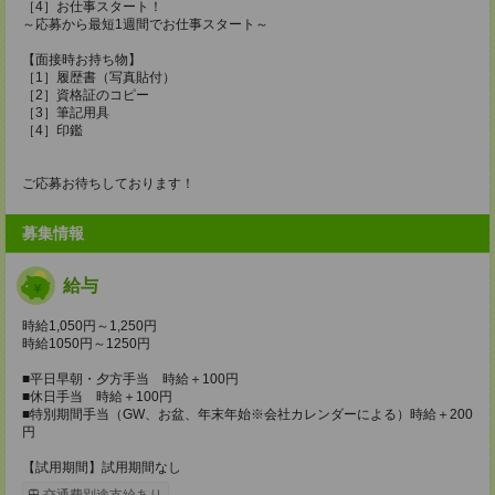
［4］お仕事スタート！
～応募から最短1週間でお仕事スタート～
【面接時お持ち物】
［1］履歴書（写真貼付）
［2］資格証のコピー
［3］筆記用具
［4］印鑑
ご応募お待ちしております！
募集情報
給与
時給1,050円～1,250円
時給1050円～1250円
■平日早朝・夕方手当 時給＋100円
■休日手当 時給＋100円
■特別期間手当（GW、お盆、年末年始※会社カレンダーによる）時給＋200
円
【試用期間】試用期間なし
交通費別途支給あり