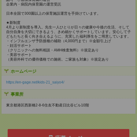
企業内・病院内保育園の運営受託
日本全国で300園以上の保育施設運営を手掛けています。
★新制度
4月より新制度を導入。先生一人ひとりが日々の健康や今後の生活、そして
自分自身を大切にできるよう、きめ細かくサポートしています。安心して子
どもたちと長く向き合えるように、充実した福利厚生をご用意しています。
・インフルエンザ予防接種の補助（4,000円まで）※金額引上げ
・妊活サポート
（クリニックへの無料相談・AMH検査無料）※規定あり
・美容サポート
（美容外科での優待価格での施術。ご家族も対象）※規定あり
ホームページ
https://en-gage.net/kids-21_saiyo4/
事業所
東京都港区西新橋2-8-6住友不動産日比谷ビル10階