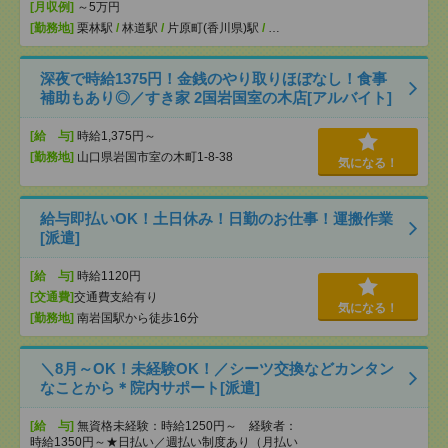
[月収例]
～5万円
[勤務地]
栗林駅
/
林道駅
/
片原町(香川県)駅
/
…
深夜で時給1375円！金銭のやり取りほぼなし！食事
補助もあり◎／すき家 2国岩国室の木店[アルバイト]
[給 与]
時給1,375円～
[勤務地]
山口県岩国市室の木町1-8-38
気になる！
給与即払いOK！土日休み！日勤のお仕事！運搬作業
[派遣]
[給 与]
時給1120円
[交通費]
交通費支給有り
気になる！
[勤務地]
南岩国駅から徒歩16分
＼8月～OK！未経験OK！／シーツ交換などカンタン
なことから＊院内サポート[派遣]
[給 与]
無資格未経験：時給1250円～ 経験者：
時給1350円～★日払い／週払い制度あり（月払い