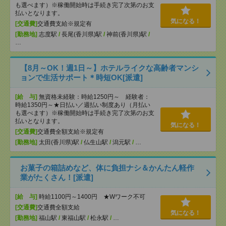
も選べます）※稼働開始時は手続き完了次第のお支
払いとなります。
気になる！
[交通費]
交通費支給※規定有
[勤務地]
志度駅
/
長尾(香川県)駅
/
神前(香川県)駅
/
…
【8月～OK！週1日～】ホテルライクな高齢者マンシ
ョンで生活サポート＊時短OK[派遣]
[給 与]
無資格未経験：時給1250円～ 経験者：
時給1350円～★日払い／週払い制度あり（月払い
も選べます）※稼働開始時は手続き完了次第のお支
払いとなります。
気になる！
[交通費]
交通費全額支給※規定有
[勤務地]
太田(香川県)駅
/
仏生山駅
/
潟元駅
/
…
お菓子の箱詰めなど、体に負担ナシ＆かんたん軽作
業がたくさん！[派遣]
[給 与]
時給1100円～1400円 ★Wワーク不可
[交通費]
交通費全額支給
気になる！
[勤務地]
福山駅
/
東福山駅
/
松永駅
/
…