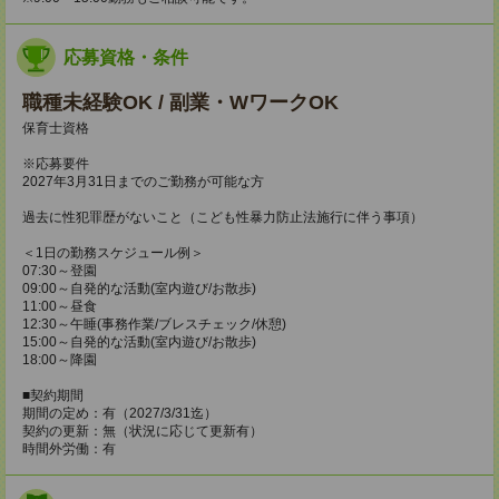
応募資格・条件
職種未経験OK / 副業・WワークOK
保育士資格
※応募要件
2027年3月31日までのご勤務が可能な方
過去に性犯罪歴がないこと（こども性暴力防止法施行に伴う事項）
＜1日の勤務スケジュール例＞
07:30～登園
09:00～自発的な活動(室内遊び/お散歩)
11:00～昼食
12:30～午睡(事務作業/ブレスチェック/休憩)
15:00～自発的な活動(室内遊び/お散歩)
18:00～降園
■契約期間
期間の定め：有（2027/3/31迄）
契約の更新：無（状況に応じて更新有）
時間外労働：有