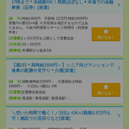
17時まで＊未経験OK！残業ほぼなし▼本通での金融
事務（証券）[派遣]
[給 与]
時給1600円 月収例 22万円 時給1600円×
実働7h×週5日×4週 ※月収例を保証するものではあ
りません。※給与即受取りサービス利用可（利用条
件有）
気になる！
[交通費]
1ヶ月3万円を上限として実費支給
[月収例]
20～25万円
[勤務地]
本通駅から徒歩3分
【週2日＊高時給1550円～】シニア向けマンションで
食事の配膳や見守り＊介護[派遣]
[給 与]
経験者時給1550円～ 介護福祉士時給
1600円～ ※日払い/週払いOK
[交通費]
交通費全額支給
気になる！
[勤務地]
尾道駅
/
東尾道駅
/
新尾道駅
/
…
＼空いた時間で働く！／日払いOK×1勤務2.8万円も
可！施設での見回りなど[派遣]