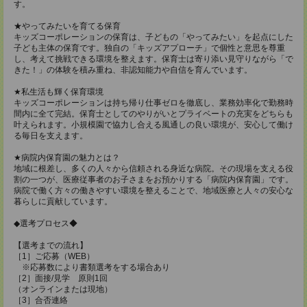
す。
★やってみたいを育てる保育
キッズコーポレーションの保育は、子どもの「やってみたい」を起点にした
子ども主体の保育です。独自の「キッズアプローチ」で個性と意思を尊重
し、考えて挑戦できる環境を整えます。保育士は寄り添い見守りながら「で
きた！」の体験を積み重ね、非認知能力や自信を育んでいます。
★私生活も輝く保育環境
キッズコーポレーションは持ち帰り仕事ゼロを徹底し、業務効率化で勤務時
間内に全て完結。保育士としてのやりがいとプライベートの充実をどちらも
叶えられます。小規模園で協力し合える風通しの良い環境が、安心して働け
る毎日を支えます。
★病院内保育園の魅力とは？
地域に根差し、多くの人々から信頼される身近な病院。その現場を支える役
割の一つが、医療従事者のお子さまをお預かりする「病院内保育園」です。
病院で働く方々の働きやすい環境を整えることで、地域医療と人々の安心な
暮らしに貢献しています。
◆選考プロセス◆
【選考までの流れ】
［1］ご応募（WEB）
※応募数により書類選考をする場合あり
［2］面接/見学 原則1回
（オンラインまたは現地）
［3］合否連絡