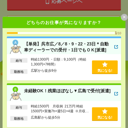
応募ページへ
×
気になる！
どちらのお仕事が気になりますか？
1
/10
あなたの閲覧履歴からの
【単発】呉市広／8／8・9・22・23日＊自動
おすすめ
車ディーラーでの受付・1日でもＯＫ[派遣]
時給1300円 ・日額：9,100円（時給
給与
1,300円×7時間）
広駅から徒歩9分
気になる!
勤務地
【単発】呉市広／8／8・9・22・23日＊自動車ディー
ラーでの受付・1日でもＯＫ[派遣]
[給 与]
時給1300円 ・日額：9,100円（時給1,300
未経験OK！残業ほぼなし▼広島で受付[派遣]
円×7時間）
[交通費]
・自転車通勤可 ・車通勤可(駐車場無料)
気になる！
[勤務地]
広駅から徒歩9分
時給1500円 月収例 21万円 時給
給与
1500円×実働7h×週5日×4週 ※月収例
を保証するものではありません。※給
広島駅から徒歩5分
気になる!
勤務地
未経験OK！残業ほぼなし▼広島で受付[派遣]
与即受取りサービス利用可（利用条件
有）