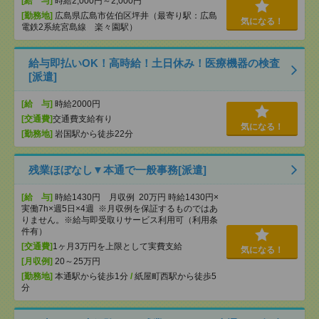
[給 与]
時給2,000円～2,000円
[勤務地]
広島県広島市佐伯区坪井（最寄り駅：広島
気になる！
電鉄2系統宮島線 楽々園駅）
給与即払いOK！高時給！土日休み！医療機器の検査
[派遣]
[給 与]
時給2000円
[交通費]
交通費支給有り
気になる！
[勤務地]
岩国駅から徒歩22分
残業ほぼなし▼本通で一般事務[派遣]
[給 与]
時給1430円 月収例 20万円 時給1430円×
実働7h×週5日×4週 ※月収例を保証するものではあ
りません。※給与即受取りサービス利用可（利用条
件有）
[交通費]
1ヶ月3万円を上限として実費支給
気になる！
[月収例]
20～25万円
[勤務地]
本通駅から徒歩1分
/
紙屋町西駅から徒歩5
分