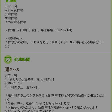
休日休暇
シフト制
産前産後休暇
介護休暇
生理休暇
子の看護等休暇
＜休園日＞日曜日、祝日、年末年始（12/29～1/3）
＜勤務備考＞
＊休憩は法定通り（6時間を超える場合は45分、8時間を超える場合は60
分）
勤務時間
週2～3
シフト制
1日あたりの実働時間：最大8時間/日
7:30～18:15
1日6時間以上、週3～4日
＊週20時間以上のシフト勤務（週20時間未満の扶養内勤務もご相談くださ
い）
＊早番7:30～、遅番18:15までどちらか入れる方
＊お預かり状況により、勤務時間の調整をお願いする場合があります
※9:00～15:00勤務もご相談可能です。