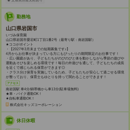
勤務地
山口県岩国市
いづみ保育園
山口県岩国市愛宕町1丁目1番2号（最寄り駅：南岩国駅）
★ココがポイント
・【2027年3月末までの短期募集です♪】
4月からお仕事が決まっている方にもぴったりの期間限定のお仕事です！
・広い園庭があり、子どもたちがのびのびと体を動かしながら季節の遊びや
運動あそびを楽しめる環境です！毎日の外遊びを通して、子どもたちの成長
を近くで感じられる保育ができます◎
・クラス分け保育を実施しているため、子どもたちが安心して過ごせる環境
が整っており、保育士もゆとりを持って関わることができます！
アクセス
南岩国駅 車4分/錦帯橋から車13分(駐車場無料)
★車・バイク通勤OK！
★自転車通勤OK！
株式会社キッズコーポレーション
休日休暇